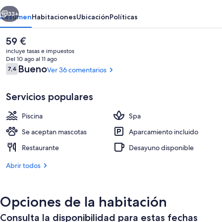
erior
Siguiente
33+
Resumen
Habitaciones
Ubicación
Políticas
El
59 €
precio
incluye tasas e impuestos
actual
Del 10 ago al 11 ago
es
Comentarios
Bueno
7,4
Ver 36 comentarios
7,4 de 10
de
59 €
Servicios populares
Piscina
Spa
Una piscina cubierta
Se aceptan mascotas
Aparcamiento incluido
Restaurante
Desayuno disponible
Abrir todos
Opciones de la habitación
Consulta la disponibilidad para estas fechas