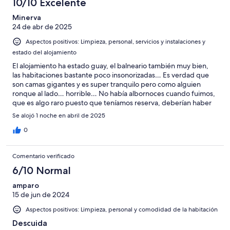
10/10 Excelente
Minerva
24 de abr de 2025
Aspectos positivos: Limpieza, personal, servicios y instalaciones y
estado del alojamiento
El alojamiento ha estado guay, el balneario también muy bien,
las habitaciones bastante poco insonorizadas… Es verdad que
son camas gigantes y es super tranquilo pero como alguien
ronque al lado… horrible… No había albornoces cuando fuimos,
que es algo raro puesto que teníamos reserva, deberían haber
previsto algo así pero bueno, no pasa nada porque nos dieron
Se alojó 1 noche en abril de 2025
facilidades. Bastante bien la verdad.
0
Comentario verificado
6/10 Normal
amparo
15 de jun de 2024
Aspectos positivos: Limpieza, personal y comodidad de la habitación
Descuida