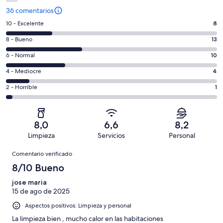
36 comentarios
8
10 - Excelente
8
comentarios
13
8 - Bueno
13
de
comentarios
un
10
6 - Normal
10
de
total
comentarios
un
4
4 - Mediocre
4
de
de
total
comentarios
36
un
1
2 - Horrible
1
de
de
con
total
comentarios
36
un
una
de
de
con
total
puntuación
36
un
una
de
8,0
6,6
8,2
de
con
total
puntuación
36
Limpieza
Servicios
Personal
10
una
de
de
con
Comentarios
-
puntuación
36
8
Comentario verificado
una
Excelente
de
con
-
puntuación
8/10 Bueno
6
una
Bueno
de
-
puntuación
jose maria
4
Normal
15 de ago de 2025
de
-
2
Aspectos positivos: Limpieza y personal
Mediocre
-
La limpieza bien , mucho calor en las habitaciones