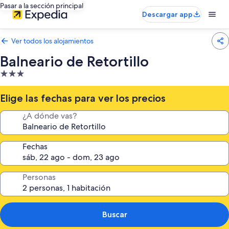
Pasar a la sección principal
Descargar app
Ver todos los alojamientos
Balneario de Retortillo
Alojamiento
de
3.0 estrellas
Elige las fechas para ver los precios
¿A dónde vas?
Fechas
Personas
Buscar