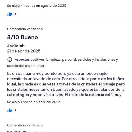
Se alojó 4 noches en agosto de 2025
0
Comentario verificado
8/10 Bueno
Jedidiah
21 de abr de 2025
Aspectos positivos: Limpieza, personal, servicios y instalaciones y
estado del alojamiento
Es un balneario muy bonito pero ya está un poco viejito,
necesitaría un lavado de cara. Por otro lado la parte de los baños
igual, la gracia es que veas a través de la cristalera el paisaje pero
los cristales necesitan un buen lavado ya que están blancos de la
cal del agua y no se vé a través. El resto de la estancia está muy
bien, la zona es muy tranquila y las vistas son espectaculares
Se alojó 1 noche en abril de 2025
0
Comentario verificado