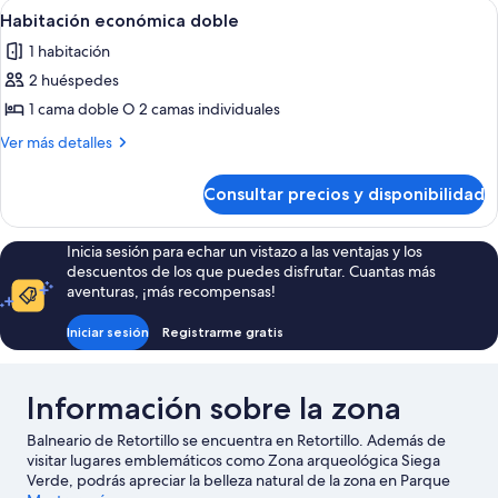
Abrir
Habitación económica doble | Cunas g
1
balcón
Habitación económica doble
todas
1 habitación
las
2 huéspedes
fotos
de
1 cama doble O 2 camas individuales
Habitación
Más
Ver más detalles
económica
detalles
de
doble
Consultar precios y disponibilidad
Habitación
económica
doble
Inicia sesión para echar un vistazo a las ventajas y los
descuentos de los que puedes disfrutar. Cuantas más
aventuras, ¡más recompensas!
Iniciar sesión
Registrarme gratis
Información sobre la zona
Balneario de Retortillo se encuentra en Retortillo. Además de
visitar lugares emblemáticos como Zona arqueológica Siega
Verde, podrás apreciar la belleza natural de la zona en Parque