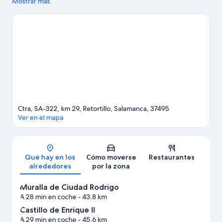
nacional de Arribes del Duero o Sierra de la Peña de Francia.
Mostrar más
Ver
guía de viaje de Retortillo
Ctra, SA-322, km 29, Retortillo, Salamanca, 37495
Ver en el mapa
Mapa
Qué hay en los
Cómo moverse
Restaurantes
alrededores
por la zona
Muralla de Ciudad Rodrigo
A 28 min en coche
- 43.8 km
Castillo de Enrique II
A 29 min en coche
- 45.6 km