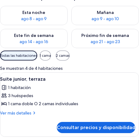
Consulta la disponibilidad para esta noche, ago 8 - ago 9
Consulta la disponibilidad pa
Esta noche
Mañana
ago 8 - ago 9
ago 9 - ago 10
Consulta la disponibilidad para este fin de semana, ago 14 - a
Consulta la disponibilidad par
Este fin de semana
Próximo fin de semana
ago 14 - ago 16
ago 21 - ago 23
Filtros
Todas las habitaciones
1 cama
2 camas
disponibles
para
Se muestran 4 de 4 habitaciones
las
Abrir
Un salón con sofá, televisor sobre un 
3
Suite junior, terraza
habitaciones
todas
1 habitación
las
3 huéspedes
fotos
de
1 cama doble O 2 camas individuales
Suite
Más
Ver más detalles
junior,
detalles
de
terraza
Consultar precios y disponibilidad
Suite
junior,