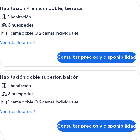
terraza
Abrir
Un pasillo con puertas de madera, una
2
Habitación Premium doble, terraza
todas
1 habitación
las
3 huéspedes
fotos
de
1 cama doble O 2 camas individuales
Habitación
Más
Ver más detalles
Premium
detalles
de
doble,
Consultar precios y disponibilidad
Habitación
terraza
Premium
doble,
Abrir
Una habitación de hotel con puerta d
2
terraza
Habitación doble superior, balcón
todas
1 habitación
las
3 huéspedes
fotos
de
1 cama doble O 2 camas individuales
Habitación
Más
Ver más detalles
doble
detalles
de
superior,
Consultar precios y disponibilidad
Habitación
balcón
doble
superior,