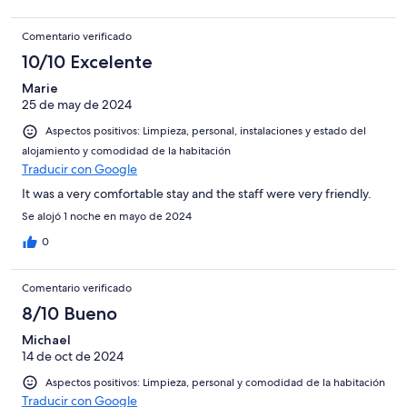
Colchón de muelles (el típico con funda de flores azul 😰) de
90cms Por si esto fuera poco, las paredes son de papel y se oye
Comentario verificado
hasta pestañear a los alojados en las habitaciones contiguas. Nos
aporrearon la pared por estar hablando con mi pareja en voz
10/10 Excelente
baja a las 23:30. No lo recomiendo para una escapada en pareja
Marie
o a gente con menos de 70 años o con los sentidos sin atrofiar. El
25 de may de 2024
menú del comedor puede estar bueno, pero suena a hospital.
Aspectos positivos: Limpieza, personal, instalaciones y estado del
alojamiento y comodidad de la habitación
Traducir con Google
It was a very comfortable stay and the staff were very friendly.
Se alojó 1 noche en mayo de 2024
0
Comentario verificado
8/10 Bueno
Michael
14 de oct de 2024
Aspectos positivos: Limpieza, personal y comodidad de la habitación
Traducir con Google