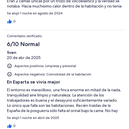
Eran 2 camas unicas por un trozo de viscoelastico y la verdad se
notaba. Hacia muchisimo calor dentro de la habitación y no tenia
Aire acondicionado. La habitacion necesita una remodelacion. El
Se alojó 1 noche en agosto de 2024
baño muy simple, con 1 bañera que cada vez que te metías
sonaba como si fuese a romperse, además, la mampara que
0
tenia no mantenia el agua dentro. La ultima noche se me cayó
una tulipa de 1 lampara y pusimos una reclamación por todo en
Comentario verificado
general. Para aparcar excelente, mucho espacio. Para comer y
cenar pues no merece la pena pagar ahi.
6/10 Normal
Sven
20 de abr de 2025
Aspectos positivos: Limpieza y personal
Aspectos negativos: Comodidad de la habitación
En Esparta se vivía mejor
El entorno es maravilloso, una finca enorme en mitad de la nada,
tranquilidad aire limpio y naturaleza. La atención de los
trabajadores es buena y el desayuno suficientemente variado.
Lo único que falla son las habitaciones. Recién traídas de la
España de la posguerra sólo falta el orinal bajo la cama. No hay
secador en el baño, ni termostato para regular los radiadores de
Se alojó 1 noche en abril de 2025
hierro fundido (funcionaba la calefacción en el pasillo, con una
temperatura agradable hasta que entrabas en la fría habitación)
0