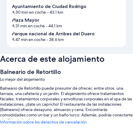
Ayuntamiento de Ciudad Rodrigo
A 30 min en coche
- 43.1 km
Plaza Mayor
A 31 min en coche
- 44.1 km
Parque nacional de Arribes del Duero
A 47 min en coche
- 38.6 km
Acerca de este alojamiento
Balneario de Retortillo
Lo mejor del alojamiento
Balneario de Retortillo puede presumir de ofrecer, entre otros, una
terraza, una cafetería y un jardín. El alojamiento ofrece tratamientos
faciales, tratamientos corporales y envolturas corporales en el spa de las
instalaciones, ¡date un capricho! El restaurante de las instalaciones
(Balneario) ofrece desayuno, almuerzo y cena. Encontrarás
comodidades como un bar y un baño turco. Además, podrás conectarte
al wifi gratuito de las zonas comunes.
Información sobre los derechos de cancelación
También te encantarán estos servicios: