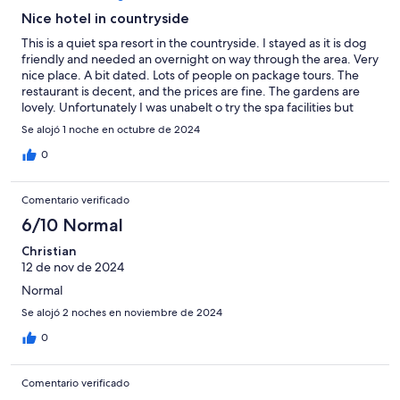
Nice hotel in countryside
This is a quiet spa resort in the countryside. I stayed as it is dog
friendly and needed an overnight on way through the area. Very
nice place. A bit dated. Lots of people on package tours. The
restaurant is decent, and the prices are fine. The gardens are
lovely. Unfortunately I was unabelt o try the spa facilities but
definitely will come again.
Se alojó 1 noche en octubre de 2024
0
Comentario verificado
6/10 Normal
Christian
12 de nov de 2024
Normal
Se alojó 2 noches en noviembre de 2024
0
Comentario verificado