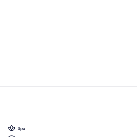
Vídeo hecho
Vestíbulo
Spa