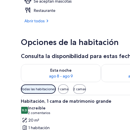
Se aceptan mascotas
Suite junior,
Restaurante
Abrir todos
Opciones de la habitación
Consulta la disponibilidad para estas fec
Consulta la disponibilidad para esta noche, ago 8 - 
Consulta la d
Esta noche
ago 8 - ago 9
Filtros
Todas las habitaciones
1 cama
2 camas
disponibles
Abrir
Una habitación de hotel con d
para
9
Habitación, 1 cama de matrimonio grande
todas
las
Increíble
las
9,0
habitaciones
9,0 de 10
(2 comentarios)
2 comentarios
fotos
20 m²
de
1 habitación