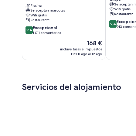
Hôtel
Reims
Se aceptan m
de
Piscina
Centro
Wifi gratis
Se aceptan mascotas
la
de
Restaurante
Wifi gratis
Paix
la
Restaurante
9.4
Excepcio
Centro
ciudad
9,4
sobre
913 coment
9.4
de
Excepcional
de
9,4
10,
sobre
la
1.011 comentarios
Reims
Excepcional,
10,
ciudad
El
168 €
913 comentari
Excepcional,
de
precio
1.011 comentarios
Reims
incluye tasas e impuestos
actual
Del 11 ago al 12 ago
es
de
168 €
Servicios del alojamiento