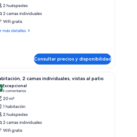
uite
2 huéspedes
nior,
2 camas individuales
Wifi gratis
amas
ndividuales,
ás
r más detalles
alcón
talles
ite
ior,
Consultar precios y disponibilidad
mas
dividuales,
entana con cortinas translúcidas.
e, un sillón amarillo, una mesa redonda y vistas a un edificio histórico por 
lcón
brir
Habitación de hotel con dos camas, una mesita
8
bitación, 2 camas individuales, vistas al patio
odas
Excepcional
s
4
9,4 de 10
(3 comentarios)
3 comentarios
otos
20 m²
e
1 habitación
abitación,
2 huéspedes
2 camas individuales
amas
Wifi gratis
ndividuales,