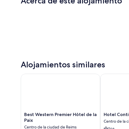
Acerca de este alojamiento
Alojamientos similares
Best Western Premier Hôtel de la Paix
Hotel Contine
Best
Hotel
Best Western Premier Hôtel de la
Hotel Conti
Western
Continental
Paix
Centro de la 
Premier
-
Centro de la ciudad de Reims
Spa