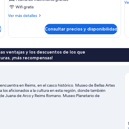
matrimonio
vi
M
Ve
Wifi gratis
grande
al
de
de
(Cathedral
p
Más
Ver más detalles
Ha
View)
detalles
2
de
ca
d
Consultar precios y disponibilidad
Habitación,
in
1
vis
cama
al
de
pa
matrimonio
 las ventajas y los descuentos de los que
grande
turas, ¡más recompensas!
(Cathedral
View)
encuentra en Reims, en el casco histórico. Museo de Bellas Artes
los aficionados a la cultura en esta región, donde también
 de Juana de Arco y Reims Romano. Museo Planetario de
recen la pena.
Ver guía de viaje de Reims