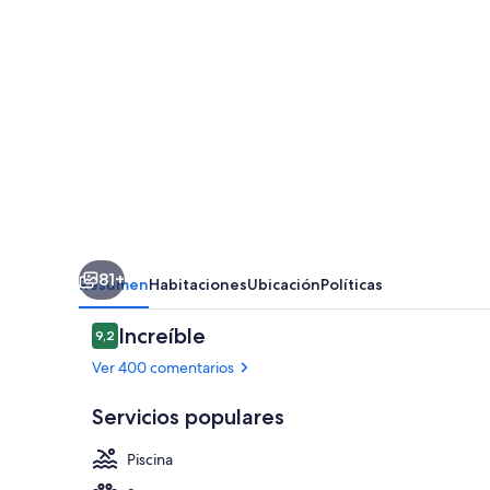
Hotel
&
Spa,
Autograph
Collection
81+
Resumen
Habitaciones
Ubicación
Políticas
Comentarios
Increíble
9,2
9,2 de 10
Ver 400 comentarios
Servicios populares
Piscina