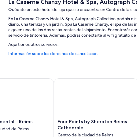
La Caserne Chanzy Hotel & Spa, Autograph Co
Quédate en este hotel de lujo que se encuentra en Centro de la ci
En La Caserne Chanzy Hotel & Spa, Autograph Collection podrás di
diario, una terraza y un jardín. Spa La Caserne Chanzy, el spa de las
algo en uno de los dos restaurantes del alojamiento. Encontrarás c
servicio de tintorería. Además, podrás conectarte al wifi gratuito de 
Aquí tienes otros servicios:
Información sobre los derechos de cancelación
Una piscina cubierta
Desayuno bufé (de pago), aparcamiento con asistencia (de pago)
Periódicos gratuitos en el vestíbulo, un ascensor y muebles de e
Consigna de equipaje, 2 salas de reuniones y un servicio de rece
ntal - Reims
Four Points by Sheraton Reims Cathé
Los viajeros hablan muy bien de aspectos como la amabilidad del
Características de la habitación
Las 89 habitaciones con muebles diferentes ofrecen características e
ordenador portátil y aire acondicionado, por no mencionar comodida
gratis.
Four
nental - Reims
Four Points by Sheraton Reims
Points
Además, otros servicios de los que disfrutarás en todas las habitacio
Cathédrale
ciudad de Reims
by
Centro de la ciudad de Reims
Baños con duchas con efecto de lluvia y bañeras o duchas