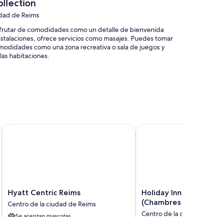
llection
udad de Reims
sfrutar de comodidades como un detalle de bienvenida
 instalaciones, ofrece servicios como masajes. Puedes tomar
omodidades como una zona recreativa o sala de juegos y
las habitaciones.
 y salas de tratamientos o masajes
xterior
pción las 24 horas
drale
Hyatt Centric Reims
Holiday Inn Reims Cen
 personal y el estado general de primera clase
ntre las que se incluyen espacios para trabajar con
des tales como un servicio de habitaciones nocturno y wifi
Hyatt
Holiday
Hyatt Centric Reims
Holiday Inn Reims C
Centric
Inn
nes incluyen:
(Chambres Rénovée
Centro de la ciudad de Reims
Reims
Reims
Centro de la ciudad de R
Se aceptan mascotas