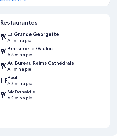
Mapa
Restaurantes
La Grande Georgette
A 1 min a pie
Brasserie le Gaulois
A 5 min a pie
Au Bureau Reims Cathédrale
A 1 min a pie
Paul
A 2 min a pie
McDonald's
A 2 min a pie