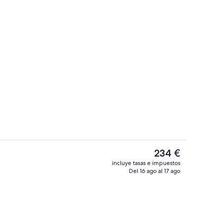
Minibar (con algunos artículos gratuito
 por un creador
El
234 €
precio
incluye tasas e impuestos
actual
Del 16 ago al 17 ago
Bar (en el alojamiento)
es
de
234 €