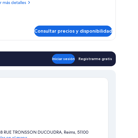
stas
ás
r más detalles
talles
atio
bitación,
mas
Consultar precios y disponibilidad
dividuales,
tas
tio
Iniciar sesión
Registrarme gratis
18 RUE TRONSSON DUCOUDRA, Reims, 51100
Ver en el mapa