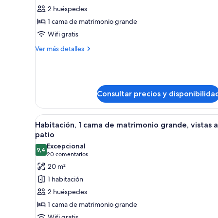
Habitación,
2 huéspedes
1
1 cama de matrimonio grande
cama
Wifi gratis
de
matrimonio
Más
Ver más detalles
grande
detalles
de
Habitación,
1
cama
Consultar precios y disponibilida
de
matrimonio
grande
Abrir
Una habitación de hotel con un
8
Habitación, 1 cama de matrimonio grande, vistas a
todas
patio
las
Excepcional
9,4
fotos
9,4 de 10
(20 comentarios)
20 comentarios
de
20 m²
Habitación,
1 habitación
1
2 huéspedes
cama
1 cama de matrimonio grande
de
Wifi gratis