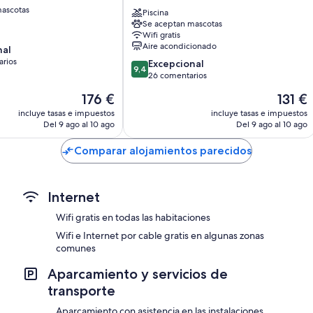
Sheraton
ascotas
Reims
Piscina
Televisiones de pantalla plana con canales por cable
Se aceptan mascotas
Cathédrale
Wifi gratis
Reciclaje, hervidores eléctricos y calefacción
Centro
Aire acondicionado
nal
de
arios
9.4
la
Excepcional
9,4
sobre
ciudad
26 comentarios
10,
de
El
El
176 €
131 €
os
Excepcional,
Reims
precio
precio
26 comentarios
incluye tasas e impuestos
incluye tasas e impuestos
actual
actual
Del 9 ago al 10 ago
Del 9 ago al 10 ago
es
es
de
de
Comparar alojamientos parecidos
176 €
131 €
Internet
Wifi gratis en todas las habitaciones
Wifi e Internet por cable gratis en algunas zonas
comunes
Aparcamiento y servicios de
transporte
Aparcamiento con asistencia en las instalaciones