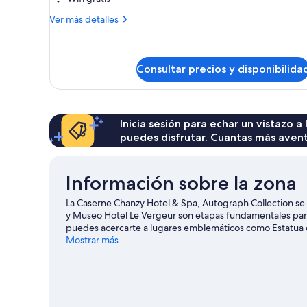
matrimonio
grande,
Más
Ver más detalles
detalles
vistas
de
al
Habitación,
patio
1
Consultar precios y disponibilida
cama
de
matrimonio
grande,
Inicia sesión para echar un vistazo a
vistas
puedes disfrutar. Cuantas más aven
al
patio
Información sobre la zona
La Caserne Chanzy Hotel & Spa, Autograph Collection se 
y Museo Hotel Le Vergeur son etapas fundamentales para 
puedes acercarte a lugares emblemáticos como Estatua
Champagne-Ardenne y Laberinto Deportivo también me
Mostrar más