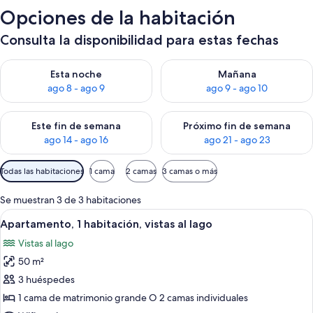
Opciones de la habitación
Consulta la disponibilidad para estas fechas
Consulta la disponibilidad para esta noche, ago 8 - ago 9
Consulta la disponibilidad pa
Esta noche
Mañana
ago 8 - ago 9
ago 9 - ago 10
Consulta la disponibilidad para este fin de semana, ago 14 - a
Consulta la disponibilidad par
Este fin de semana
Próximo fin de semana
ago 14 - ago 16
ago 21 - ago 23
Filtros
Todas las habitaciones
1 cama
2 camas
3 camas o más
disponibles
para
Se muestran 3 de 3 habitaciones
las
Abrir
Un balcón con mesa y sillas que da a 
11
Apartamento, 1 habitación, vistas al lago
habitaciones
todas
Vistas al lago
las
50 m²
fotos
de
3 huéspedes
Apartamento,
1 cama de matrimonio grande O 2 camas individuales
1