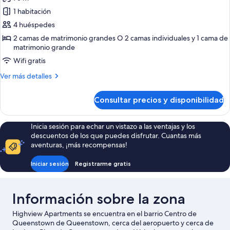
fotos
de
1 habitación
Apartamento,
4 huéspedes
2
2 camas de matrimonio grandes O 2 camas individuales y 1 cama de
habitaciones,
matrimonio grande
vistas
Wifi gratis
al
Más
Ver más detalles
lago
detalles
de
Consultar precios y disponibilidad
Apartamento,
2
habitaciones,
Inicia sesión para echar un vistazo a las ventajas y los
vistas
descuentos de los que puedes disfrutar. Cuantas más
al
aventuras, ¡más recompensas!
lago
Iniciar sesión
Registrarme gratis
Información sobre la zona
Highview Apartments se encuentra en el barrio Centro de
Queenstown de Queenstown, cerca del aeropuerto y cerca de