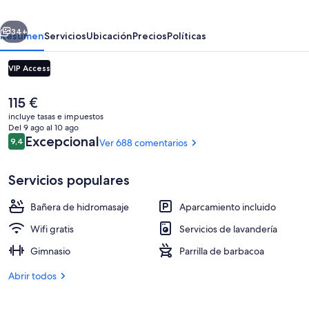
erior
Siguiente
34+
Resumen
Servicios
Ubicación
Precios
Políticas
VIP Access
El
115 €
precio
incluye tasas e impuestos
actual
Del 9 ago al 10 ago
es
Comentarios
Excepcional
9,4
Ver 688 comentarios
9,4 de 10
de
115 €
Servicios populares
Una televisión LCD
Bañera de hidromasaje
Aparcamiento incluido
Wifi gratis
Servicios de lavandería
Gimnasio
Parrilla de barbacoa
Abrir todos