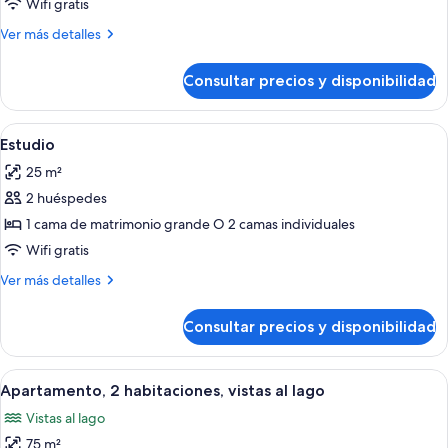
Wifi gratis
habitación,
Más
Ver más detalles
vistas
detalles
al
de
Consultar precios y disponibilidad
Apartamento,
lago
1
habitación,
Abrir
Una habitación de hotel con dos camas,
11
vistas
Estudio
todas
al
25 m²
lago
las
2 huéspedes
fotos
de
1 cama de matrimonio grande O 2 camas individuales
Estudio
Wifi gratis
Más
Ver más detalles
detalles
de
Consultar precios y disponibilidad
Estudio
Abrir
Un moderno salón con sofá y una mesa 
14
Apartamento, 2 habitaciones, vistas al lago
todas
Vistas al lago
las
75 m²