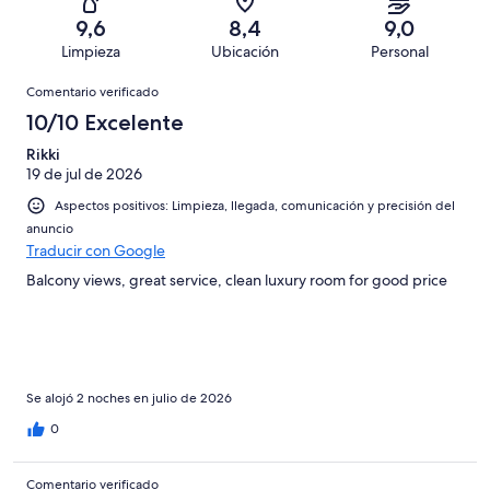
con
total
puntuación
688
un
una
de
9,6
8,4
9,0
de
con
total
puntuación
688
Limpieza
Ubicación
Personal
10
una
de
de
con
Comentarios
-
puntuación
688
8
Comentario verificado
una
Excelente
de
con
-
puntuación
10/10 Excelente
6
una
Bueno
de
-
puntuación
Rikki
4
Normal
19 de jul de 2026
de
-
2
Aspectos positivos: Limpieza, llegada, comunicación y precisión del
Mediocre
-
anuncio
Horrible
Traducir con Google
Balcony views, great service, clean luxury room for good price
Se alojó 2 noches en julio de 2026
0
Comentario verificado