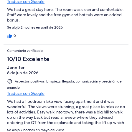
Traducir con Google
We had a great stay here. The room was clean and comfortable.
Staff were lovely and the free gym and hot tub were an added
bonus.
Se alojó 2 noches en abril de 2026
0
Comentario verificado
10/10 Excelente
Jennifer
6 de jun de 2026
Aspectos positivos: Limpieza, llegada, comunicación y precisión del
anuncio
Traducir con Google
We had a 1 bedroom lake view facing apartment and it was
wonderful. The views were stunning, a great place to relax or do
lots of activities. Easy walk into town, there was a big hill to walk
up on the way back but read a review where they advised
entering the QT from the esplanade and taking the lift up which
comes out at street level of Highview apartments, made the
Se alojó 7 noches en mayo de 2026