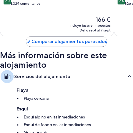
9,0
9,4
de
sobre
sobre
1.029 comentarios
826 
Balcones o patios, armarios o roperos y frigoríficos
Queenstown
10,
10,
Impresionante,
Excepcio
El
166 €
1.029 comentarios
826 com
precio
incluye tasas e impuestos
actual
Del 6 sept al 7 sept
es
de
Comparar alojamientos parecidos
166 €
Más información sobre este
alojamiento
Servicios del alojamiento
Playa
Playa cercana
Esquí
Esquí alpino en las inmediaciones
Esquí de fondo en las inmediaciones
Guardesquís