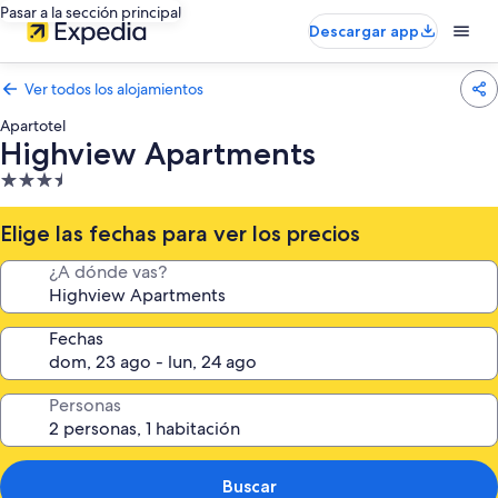
Pasar a la sección principal
Descargar app
Ver todos los alojamientos
Apartotel
Highview Apartments
Alojamiento
de
3.5 estrellas
Elige las fechas para ver los precios
¿A dónde vas?
Fechas
Personas
Buscar