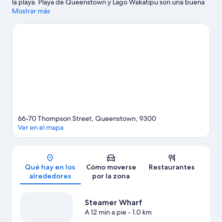
la playa. Playa de Queenstown y Lago Wakatipu son una buena
muestra de la belleza natural de la región, donde también
Mostrar más
puedes acercarte a atractivos turísticos como Queenstown Mini
Golf o Underwater Observatory. Kiwi Park y Pista de hielo
Queenstown Ice Arena también merecen la pena. Dedica algo
de tiempo a descubrir cuáles son las actividades de la zona,
entre las que se incluyen las pistas de esquí y el snowboard.
Ver
guía de viaje de Queenstown
Ver más apartoteles en Queenstown
66-70 Thompson Street, Queenstown, 9300
Ver en el mapa
Mapa
Qué hay en los
Cómo moverse
Restaurantes
alrededores
por la zona
Steamer Wharf
A 12 min a pie
- 1.0 km