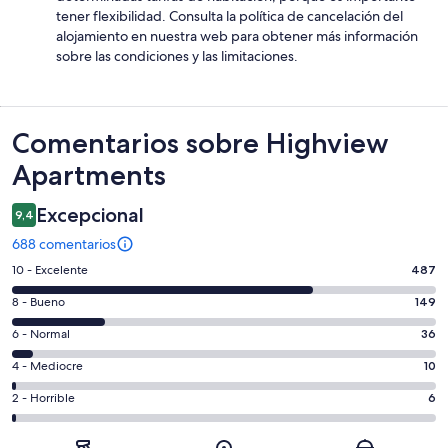
tener flexibilidad. Consulta la política de cancelación del
alojamiento en nuestra web para obtener más información
sobre las condiciones y las limitaciones.
Comentarios
Comentarios sobre Highview
Apartments
Excepcional
9,4
688 comentarios
487
10 - Excelente
487
comentarios
149
8 - Bueno
149
de
comentarios
un
36
6 - Normal
36
de
total
comentarios
un
10
4 - Mediocre
10
de
de
total
comentarios
688
un
6
2 - Horrible
6
de
de
con
total
comentarios
688
un
una
de
de