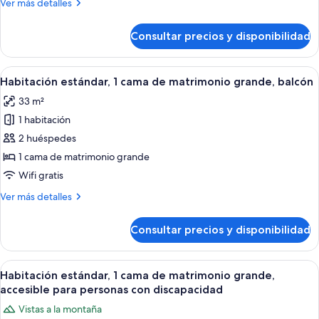
Más
Ver más detalles
camas
detalles
de
de
Consultar precios y disponibilidad
Habitación
matrimonio,
estándar,
balcón
2
Abrir
Habitación de hotel con cama, escritorio
7
camas
Habitación estándar, 1 cama de matrimonio grande, balcón
todas
de
33 m²
matrimonio,
las
balcón
1 habitación
fotos
de
2 huéspedes
Habitación
1 cama de matrimonio grande
estándar,
Wifi gratis
1
Más
Ver más detalles
cama
detalles
de
de
Consultar precios y disponibilidad
Habitación
matrimonio
estándar,
grande,
1
Abrir
Minibar, caja fuerte, escritorio y espac
balcón
6
cama
Habitación estándar, 1 cama de matrimonio grande,
todas
de
accesible para personas con discapacidad
matrimonio
las
Vistas a la montaña
grande,
fotos