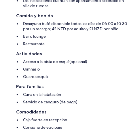
Las instalaciones cuentan con aparcamiento accesible en
silla de ruedas
Comida y bebida
Desayuno bufé disponible todos los días de 06:00 a 10:30
por un recargo; 42 NZD por adulto y 21 NZD por niño
Bar o lounge
Restaurante
Actividades
Acceso a la pista de esquí (opcional)
Gimnasio
Guardaesquís
Para familias
Cuna en la habitación
Servicio de canguro (de pago)
Comodidades
Caja fuerte en recepción
Consigna de equipaje