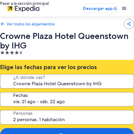
Pasar a la sección principal
Descargar app
Ver todos los alojamientos
Crowne Plaza Hotel Queenstown
by IHG
Alojamiento
de
4.5 estrellas
Elige las fechas para ver los precios
¿A dónde vas?
Fechas
Personas