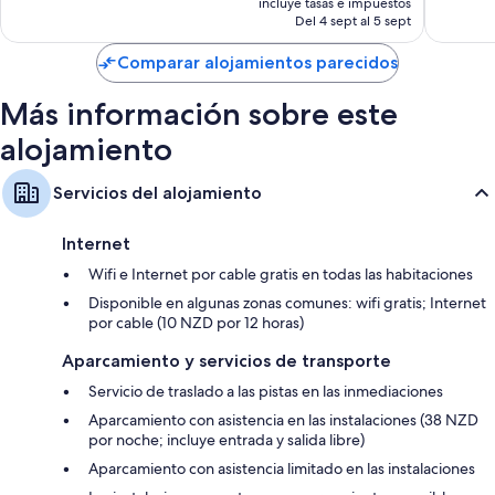
incluye tasas e impuestos
actual
Del 4 sept al 5 sept
es
de
Comparar alojamientos parecidos
171 €
Más información sobre este
alojamiento
Servicios del alojamiento
Internet
Wifi e Internet por cable gratis en todas las habitaciones
Disponible en algunas zonas comunes: wifi gratis; Internet
por cable (10 NZD por 12 horas)
Aparcamiento y servicios de transporte
Servicio de traslado a las pistas en las inmediaciones
Aparcamiento con asistencia en las instalaciones (38 NZD
por noche; incluye entrada y salida libre)
Aparcamiento con asistencia limitado en las instalaciones