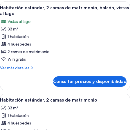
1
Abrir
Minibar, caja fuerte, escritorio y espac
a
9
cama
Habitación estándar, 2 camas de matrimonio, balcón, vistas
todas
la
de
al lago
matrimonio
las
montaña
Vistas al lago
grande,
fotos
balcón,
33 m²
de
vistas
1 habitación
Habitación
a
la
estándar,
4 huéspedes
montaña
2
2 camas de matrimonio
camas
Wifi gratis
de
Más
Ver más detalles
matrimonio,
detalles
balcón,
de
Consultar precios y disponibilidad
Habitación
vistas
estándar,
al
2
Abrir
Habitación de hotel con dos camas, un e
lago
5
camas
Habitación estándar, 2 camas de matrimonio
todas
de
33 m²
matrimonio,
las
balcón,
1 habitación
fotos
vistas
de
4 huéspedes
al