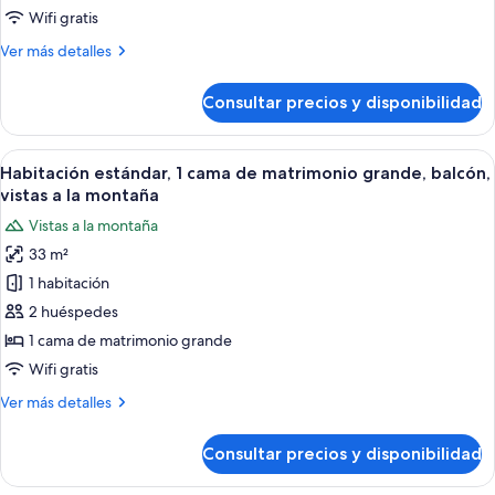
camas
Wifi gratis
de
Más
Ver más detalles
matrimonio,
detalles
balcón,
de
Consultar precios y disponibilidad
Habitación
vistas
estándar,
a
2
Abrir
Habitación de hotel con cama, escritor
la
7
camas
Habitación estándar, 1 cama de matrimonio grande, balcón,
todas
montaña
de
vistas a la montaña
matrimonio,
las
Vistas a la montaña
balcón,
fotos
vistas
33 m²
de
a
1 habitación
Habitación
la
montaña
estándar,
2 huéspedes
1
1 cama de matrimonio grande
cama
Wifi gratis
de
Más
Ver más detalles
matrimonio
detalles
grande,
de
Consultar precios y disponibilidad
Habitación
balcón,
estándar,
vistas