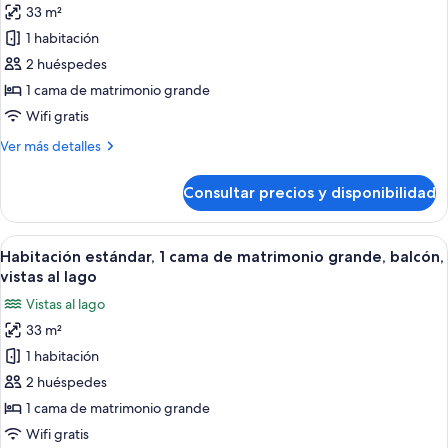
balcón
33 m²
de
1 habitación
Habitación
estándar,
2 huéspedes
1
1 cama de matrimonio grande
cama
Wifi gratis
de
Más
Ver más detalles
matrimonio
detalles
grande,
de
Consultar precios y disponibilidad
Habitación
accesible
estándar,
para
1
Abrir
Minibar, caja fuerte, escritorio y espac
personas
9
cama
Habitación estándar, 1 cama de matrimonio grande, balcón,
todas
con
de
vistas al lago
matrimonio
las
discapacidad
Vistas al lago
grande,
fotos
accesible
33 m²
de
para
1 habitación
Habitación
personas
con
estándar,
2 huéspedes
discapacidad
1
1 cama de matrimonio grande
cama
Wifi gratis