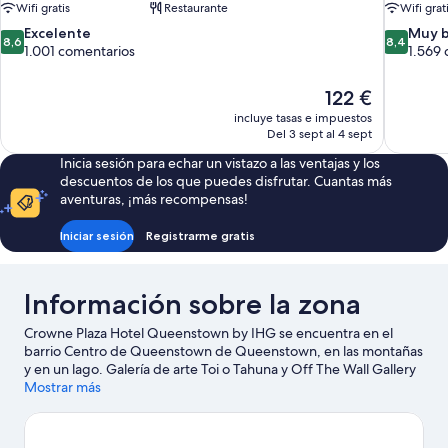
Wifi gratis
Restaurante
Wifi grat
8.6
8.4
Excelente
Muy 
8,6
8,4
sobre
sobre
1.001 comentarios
1.569 
10,
10,
Excelente,
Muy
El
122 €
1.001 comentarios
bueno,
precio
incluye tasas e impuestos
1.569 com
actual
Del 3 sept al 4 sept
es
Inicia sesión para echar un vistazo a las ventajas y los
de
descuentos de los que puedes disfrutar. Cuantas más
122 €
aventuras, ¡más recompensas!
Iniciar sesión
Registrarme gratis
Información sobre la zona
Crowne Plaza Hotel Queenstown by IHG se encuentra en el
barrio Centro de Queenstown de Queenstown, en las montañas
y en un lago. Galería de arte Toi o Tahuna y Off The Wall Gallery
son etapas fundamentales para los aficionados a la cultura en
Mostrar más
esta región, donde también puedes acercarte a Casa del terror
Fear Factory Queenstown y TSS Earnslaw Steamship si buscas
unas vacaciones activas. Underwater Observatory y