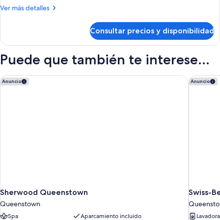
de
Más
Ver más detalles
matrimonio
detalles
grande,
de
Consultar precios y disponibilidad
Habitación
balcón,
estándar,
vistas
1
Puede que también te interese...
al
cama
lago
de
matrimonio
Sherwood Queenstown
Swiss-B
Anuncio
Anuncio
grande,
balcón,
vistas
al
lago
Sherwood Queenstown
Swiss-B
Queenstown
Queenst
Spa
Aparcamiento incluido
Lavadora