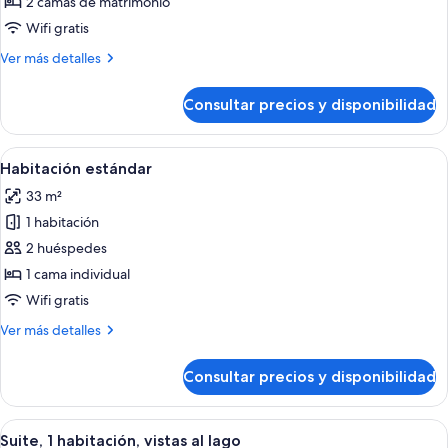
Habitación
lago
2 camas de matrimonio
estándar,
Wifi gratis
2
Más
Ver más detalles
camas
detalles
de
de
Consultar precios y disponibilidad
Habitación
matrimonio
estándar,
2
Abrir
Habitación de hotel con cama, escritorio
5
camas
Habitación estándar
todas
de
33 m²
matrimonio
las
1 habitación
fotos
de
2 huéspedes
Habitación
1 cama individual
estándar
Wifi gratis
Más
Ver más detalles
detalles
de
Consultar precios y disponibilidad
Habitación
estándar
Abrir
Habitación de hotel con una cama grand
7
Suite, 1 habitación, vistas al lago