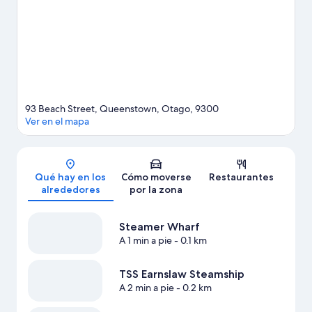
Queenstown Mini Golf también merecen la pena. Al estar junto
a la montaña, podrás acercarte y disfrutar de un servicio de
transporte a las pistas de esquí, de una zona de esquí y del
esquí. También podrás realizar otras actividades al aire libre,
como el patinaje sobre hielo.
Ver guía de viaje de Queenstown
93 Beach Street, Queenstown, Otago, 9300
Ver en el mapa
Mapa
Qué hay en los
Cómo moverse
Restaurantes
alrededores
por la zona
Steamer Wharf
A 1 min a pie
- 0.1 km
TSS Earnslaw Steamship
A 2 min a pie
- 0.2 km