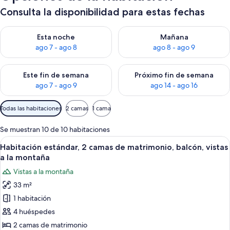
Consulta la disponibilidad para estas fechas
Consulta la disponibilidad para esta noche, ago 7 - ago 8
Consulta la disponibilidad pa
Esta noche
Mañana
ago 7 - ago 8
ago 8 - ago 9
Consulta la disponibilidad para este fin de semana, ago 7 - ag
Consulta la disponibilidad par
Este fin de semana
Próximo fin de semana
ago 7 - ago 9
ago 14 - ago 16
Filtros
Todas las habitaciones
2 camas
1 cama
disponibles
para
Se muestran 10 de 10 habitaciones
las
Abrir
Habitación de hotel con dos camas, un e
7
Habitación estándar, 2 camas de matrimonio, balcón, vistas
habitaciones
todas
a la montaña
las
Vistas a la montaña
fotos
33 m²
de
1 habitación
Habitación
estándar,
4 huéspedes
2
2 camas de matrimonio