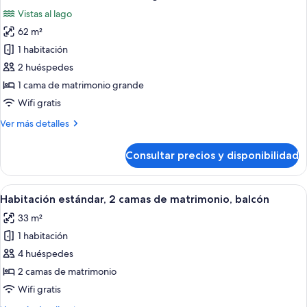
todas
Vistas al lago
las
62 m²
fotos
de
1 habitación
Suite,
2 huéspedes
1
1 cama de matrimonio grande
habitación,
Wifi gratis
vistas
Más
Ver más detalles
al
detalles
lago
de
Consultar precios y disponibilidad
Suite,
1
habitación,
Abrir
Habitación de hotel con dos camas, un e
8
vistas
Habitación estándar, 2 camas de matrimonio, balcón
todas
al
33 m²
lago
las
1 habitación
fotos
de
4 huéspedes
Habitación
2 camas de matrimonio
estándar,
Wifi gratis
2