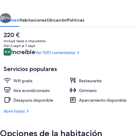
Hotel
Queenstown
erior
Siguiente
by
71+
Resumen
Habitaciones
Ubicación
Políticas
IHG
El
220 €
precio
incluye tasas e impuestos
actual
Del 6 sept al 7 sept
es
Comentarios
Increíble
9,0
Ver 1001 comentarios
9,0 de 10
de
220 €
Servicios populares
Wifi gratis
Restaurante
Bar (en el alojamiento)
Aire acondicionado
Gimnasio
Desayuno disponible
Aparcamiento disponible
Abrir todos
Opciones de la habitación