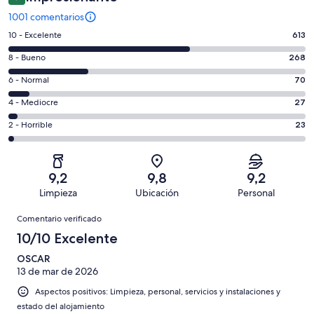
1001 comentarios
613
10 - Excelente
613
comentarios
268
8 - Bueno
268
de
comentarios
un
70
6 - Normal
70
de
total
comentarios
un
27
4 - Mediocre
27
de
de
total
comentarios
1001
un
23
2 - Horrible
23
de
de
con
total
comentarios
1001
un
una
de
de
con
total
puntuación
1001
un
una
de
9,2
9,8
9,2
de
con
total
puntuación
1001
Limpieza
Ubicación
Personal
10
una
de
de
con
Comentarios
-
puntuación
1001
8
Comentario verificado
una
Excelente
de
con
-
puntuación
10/10 Excelente
6
una
Bueno
de
-
puntuación
OSCAR
4
Normal
13 de mar de 2026
de
-
2
Aspectos positivos: Limpieza, personal, servicios y instalaciones y
Mediocre
-
estado del alojamiento