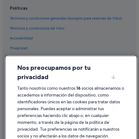
Políticas
Términos y condiciones generales (excepto para reservas de Vrbo)
Términos y condiciones de Vrbo
Accesibilidad
Privacidad
Cookies
Nos preocupamos por tu
Condiciones de uso
privacidad
Información legal/contacto
Tanto nosotros como nuestros
16
socios almacenamos o
Pautas sobre el contenido y cómo denunciar contenido
accedemos a información del dispositivo, como
identificadores únicos en las cookies para tratar datos
Ayuda
personales. Puedes aceptar o administrar tus
Ayuda
preferencias haciendo clic abajo o, en cualquier
momento, a través de la página de la política de
Cancelar un vuelo
privacidad. Tus preferencias se notificarán a nuestros
Cancelar una reserva de hotel o de un alquiler vacacional
socios y no afectarán a los datos de navegación.