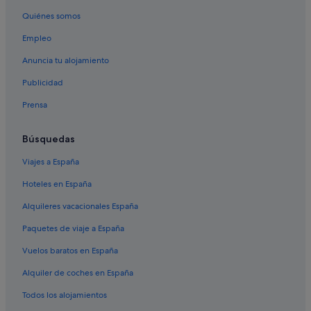
Quiénes somos
Hoteles cerca de Montauk
Empleo
Moteles en Montauk
Sag Harbor hoteles
Anuncia tu alojamiento
Publicidad
Prensa
Búsquedas
Viajes a España
Hoteles en España
Alquileres vacacionales España
Paquetes de viaje a España
Vuelos baratos en España
Alquiler de coches en España
Todos los alojamientos