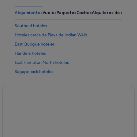
Alojamientos
Vuelos
Paquetes
Coches
Alquileres de vacaci
Southold hoteles
Hoteles cerca de Playa de Indian Wells
East Quogue hoteles
Flanders hoteles
East Hampton North hoteles
Sagaponack hoteles
Hoteles para familias en Montauk
Water Mill hoteles
Hoteles cerca de Bodega Bedell Cellars
Casas de campo en Montauk
Amagansett hoteles
Aquebogue hoteles
Shelter hoteles