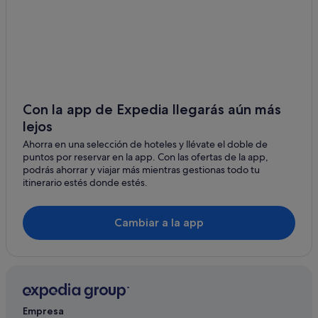
Peconic hoteles
Montauk hoteles
Casas privadas de vacaciones en Montauk
East Marion hoteles
Wainscott hoteles
Con la app de Expedia llegarás aún más
lejos
Villas en Southampton
Ahorra en una selección de hoteles y llévate el doble de
Hoteles con restaurante en Montauk
puntos por reservar en la app. Con las ofertas de la app,
Orient hoteles
podrás ahorrar y viajar más mientras gestionas todo tu
itinerario estés donde estés.
Southampton hoteles
Villas en Hamptons
Cambiar a la app
Bridgehampton hoteles
Hampton Bays hoteles
East Hampton hoteles
Jamesport hoteles
Empresa
Greenport hoteles