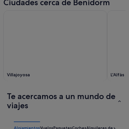
Ciudades cerca de Benidorm
Villajoyosa
L'Alfàs d
Te acercamos a un mundo de
viajes
Alojamientos
Vuelos
Paquetes
Coches
Alquileres de vacaci