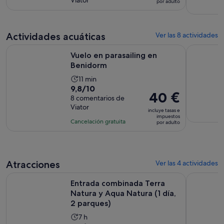
10
por adulto
la
de
con
actividad
21 €
1
es
por
comentario
de
Actividades acuáticas
Ver las 8 actividades
adulto
7 horas
Se abre en una pestaña nu
Vuelo en parasailing en Benidorm
Desde Albi
Vuelo en parasailing en
Benidorm
La
11 min
9.8
9,8/10
duración
El
40 €
sobre
8 comentarios de
de
precio
Viator
10
la
incluye tasas e
es
impuestos
con
actividad
Cancelación gratuita
por adulto
de
8
es
40 €
comentarios
de
por
11 minutos
adulto
Atracciones
Ver las 4 actividades
Entrada combinada Terra Natura y Aqua Natura (1 día, 2 par
Mundomar 
Entrada combinada Terra
Natura y Aqua Natura (1 día,
2 parques)
La
7 h