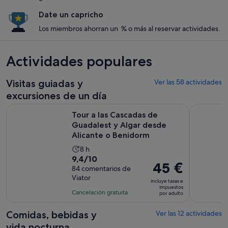
Date un capricho
Los miembros ahorran un % o más al reservar actividades.
Actividades populares
Visitas guiadas y
Ver las 58 actividades
excursiones de un día
Tour a las Cascadas de Guadalest y Algar desde Alicante o 
Desde Albi
Tour a las Cascadas de
Guadalest y Algar desde
Alicante o Benidorm
La
8 h
9.4
9,4/10
duración
El
45 €
sobre
84 comentarios de
de
precio
Viator
10
la
incluye tasas e
es
impuestos
con
actividad
Cancelación gratuita
por adulto
de
84
es
45 €
comentarios
de
Comidas, bebidas y
Ver las 12 actividades
por
8 horas
vida nocturna