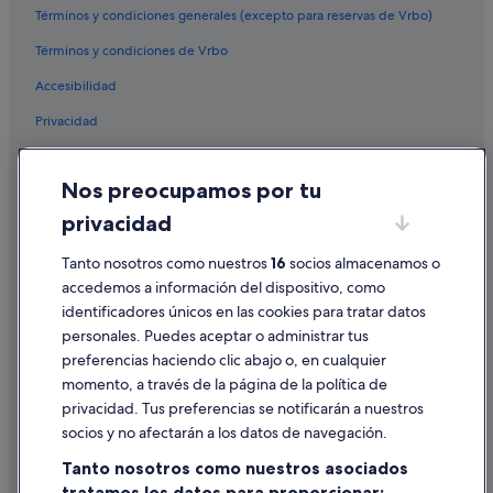
Hoteles históricos en Benidorm
Términos y condiciones generales (excepto para reservas de Vrbo)
Hoteles RH en Benidorm
Términos y condiciones de Vrbo
Hoteles con wifi en Benidorm
Accesibilidad
Pensiones en Benidorm
Privacidad
Hoteles que aceptan mascotas en Casco antiguo de
Cookies
Benidorm
Nos preocupamos por tu
Condiciones de uso
Cabañas en Benidorm
privacidad
Información legal/contacto
Barcelo hoteles en Benidorm
Tanto nosotros como nuestros
16
socios almacenamos o
Pautas sobre el contenido y cómo denunciar contenido
Hoteles de 3 estrellas en Benidorm
accedemos a información del dispositivo, como
Casco antiguo de Benidorm hoteles
identificadores únicos en las cookies para tratar datos
Ayuda
Hoteles cerca de Parque de l'Aiguera
personales. Puedes aceptar o administrar tus
Ayuda
preferencias haciendo clic abajo o, en cualquier
momento, a través de la página de la política de
Cancelar un vuelo
privacidad. Tus preferencias se notificarán a nuestros
Cancelar una reserva de hotel o de un alquiler vacacional
socios y no afectarán a los datos de navegación.
Plazos de reembolso
Tanto nosotros como nuestros asociados
tratamos los datos para proporcionar: