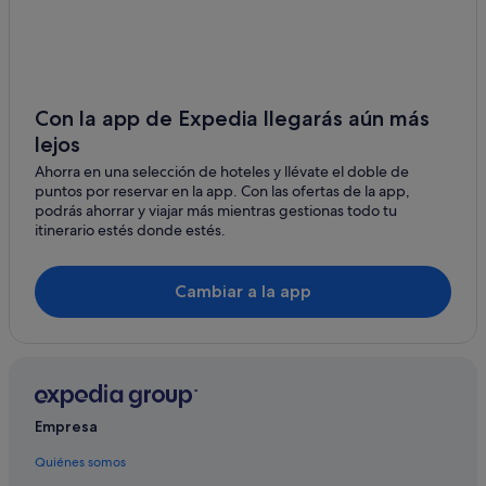
Villas en Benidorm
Hoteles de golf en Benidorm
Melia hoteles en Benidorm
Hoteles con piscina en Benidorm
Con la app de Expedia llegarás aún más
lejos
Hoteles que aceptan mascotas en Benidorm
Ahorra en una selección de hoteles y llévate el doble de
Magic Costa Blanca hoteles en Benidorm
puntos por reservar en la app. Con las ofertas de la app,
Hoteles con spa en Benidorm
podrás ahorrar y viajar más mientras gestionas todo tu
itinerario estés donde estés.
Hoteles románticos en Benidorm
Hoteles cerca de Playa de Mal Pas
Cambiar a la app
Hoteles baratos en Benidorm
Hoteles con gimnasio en Benidorm
Hoteles de 4 estrellas en Benidorm
Hoteles cerca de Benidorm Airsoft
Empresa
Servigroup hoteles en Benidorm
Quiénes somos
Hoteles para ir de compras en Benidorm