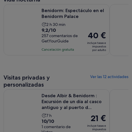
adulto
Se abre en un
Benidorm: Espectáculo en el Benidorm Palace
Benidorm: 
Benidorm: Espectáculo en el
Benidorm Palace
La
2 h 30 min
9.2
9,2/10
duración
El
40 €
sobre
257 comentarios de
de
precio
GetYourGuide
10
la
incluye tasas e
es
impuestos
con
actividad
Cancelación gratuita
por adulto
de
257
es
40 €
comentarios
de
por
2 horas
adulto
y
Visitas privadas y
Ver las 12 actividades
30 minutos
personalizadas
Desde Albir & Benidorm : Excursión de un día al casco antiguo
Cascadas d
Desde Albir & Benidorm :
Excursión de un día al casco
antiguo y al puerto d...
La
7 h
El
21 €
10.0
10/10
duración
precio
incluye tasas e
sobre
1 comentario de
de
es
impuestos
Viator