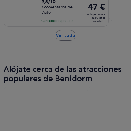
9.8
9,8/10
duración
El
47 €
sobre
7 comentarios de
de
precio
Viator
10
la
incluye tasas e
es
impuestos
con
actividad
Cancelación gratuita
por adulto
de
7
es
47 €
comentarios
de
Se
Ver todo
por
7 horas
abre
adulto
en
una
pestaña
nueva
Alójate cerca de las atracciones
populares de Benidorm