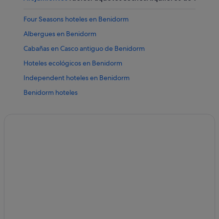
Four Seasons hoteles en Benidorm
Albergues en Benidorm
Cabañas en Casco antiguo de Benidorm
Hoteles ecológicos en Benidorm
Independent hoteles en Benidorm
Benidorm hoteles
Hoteles para familias en Benidorm
Apartamentos en Casco antiguo de Benidorm
Complejos turísticos en Benidorm
Cs Hotels en Benidorm
Hoteles con todo incluido en Benidorm
Hoteles cerca de Parque de Elche
Nh Hotels en Benidorm
Casas de huéspedes en Benidorm