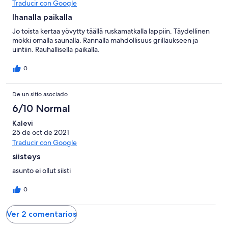
Traducir con Google
-
puntuación
6
una
Bueno
de
Ihanalla paikalla
-
puntuación
4
Normal
de
Jo toista kertaa yövytty täällä ruskamatkalla lappiin. Täydellinen
-
mökki omalla saunalla. Rannalla mahdollisuus grillaukseen ja
2
Mediocre
uintiin. Rauhallisella paikalla.
-
Horrible
0
De un sitio asociado
6/10 Normal
Kalevi
25 de oct de 2021
Traducir con Google
siisteys
asunto ei ollut siisti
0
Ver 2 comentarios