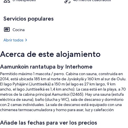
Servicios populares
Cocina
Abrir todos
Acerca de este alojamiento
Aamunkoin rantatupa by Interhome
Permitido máximo 1 mascota / perro. Cabina con sauna, construida en
2014, está ubicada 185 km al norte de Jyväskylä y 160 km al sur de Oulu.
El lago Pyhäjärvi (Junttiselkä) a 150 m (el lago es 27 km largo, 9 km
ancho, el lago Junttiselkä es 1,4 km ancho). La casa está en la playa, a 70
metros de la cabina principal Aamunkoi (12465). Hay una sauna (estufa
eléctrica de sauna), baño (ducha y WC), sala de descanso y dormitorio
con 2 camas individuales. La sala de descanso está equipado con una
chimenea termoacumuladora y horno para asar, luz y calefacción
eléctrica, así como todo lo necesario para cocinar (hornilla eléctrica,
microondas, cafetera y frigorífico). El edificio de sauna también tiene un
Añade las fechas para ver los precios
TV. Entre la sauna y la playa hay 50 m de distancia. ¡Nota! Hay que pagar