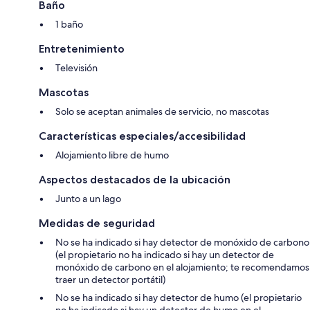
Baño
abejas
1 baño
incl. en el precio pero debiendo reservarse de antemano:
Mascota (max. 1 animal) (2026-08-05 - 2027-11-30)
Entretenimiento
Televisión
#FI5790.614.1
Mascotas
Solo se aceptan animales de servicio, no mascotas
Características especiales/accesibilidad
Alojamiento libre de humo
Aspectos destacados de la ubicación
Junto a un lago
Medidas de seguridad
No se ha indicado si hay detector de monóxido de carbono
(el propietario no ha indicado si hay un detector de
monóxido de carbono en el alojamiento; te recomendamos
traer un detector portátil)
No se ha indicado si hay detector de humo (el propietario