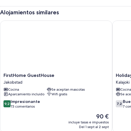
Alojamientos similares
FirstHome GuestHouse
Holiday 
FirstHome
Holiday
FirstHome GuestHouse
Holida
GuestHouse
Club
Jakobstad
Kalajoki
Jakobstad
Kalajoki
Cocina
Se aceptan mascotas
Cocin
Cottage
Aparcamiento incluido
Wifi gratis
Se ace
Kalajoki
9.2
7.2
Impresionante
Bue
9,2
7,2
sobre
sobre
73 comentarios
7 co
10,
10,
El
90 €
Impresionante,
Bueno,
precio
73 comentarios
7 comen
incluye tasas e impuestos
actual
Del 1 sept al 2 sept
es