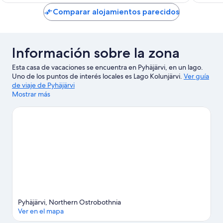
de
Comparar alojamientos parecidos
90 €
Información sobre la zona
Esta casa de vacaciones se encuentra en Pyhäjärvi, en un lago.
Uno de los puntos de interés locales es Lago Kolunjärvi.
Ver guía
de viaje de Pyhäjärvi
Mostrar más
Ver más casas de vacaciones en Pyhäjärvi
Pyhäjärvi, Northern Ostrobothnia
Ver en el mapa