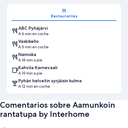
Mapa
Restaurantes
ABC Pyhäjärvi
A 6 min en coche
Vaskikello
A 5 min en coche
Namiska
A 18 min a pie
Kahvila Karnevaali
A 19 min a pie
Pyhän helvetin syrjäisin kulma
A 12 min en coche
Comentarios sobre Aamunkoin
rantatupa by Interhome
Comentarios