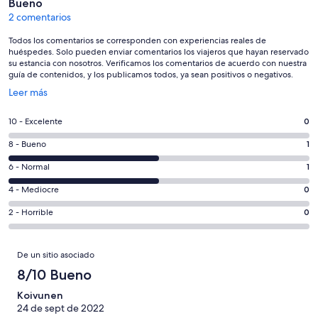
Bueno
2 comentarios
Todos los comentarios se corresponden con experiencias reales de
huéspedes. Solo pueden enviar comentarios los viajeros que hayan reservado
su estancia con nosotros. Verificamos los comentarios de acuerdo con nuestra
guía de contenidos, y los publicamos todos, ya sean positivos o negativos.
Se
Leer más
abre
en
0
10 - Excelente
0
una
comentarios
ventana
1
8 - Bueno
1
de
nueva
comentarios
un
1
6 - Normal
1
de
total
comentarios
un
0
4 - Mediocre
0
de
de
total
comentarios
2
un
0
2 - Horrible
0
de
de
con
total
comentarios
2
un
una
de
de
Comentarios
con
total
puntuación
De un sitio asociado
2
un
una
de
de
con
total
8/10 Bueno
puntuación
2
10
una
de
de
con
Koivunen
-
puntuación
2
8
24 de sept de 2022
una
Excelente
de
con