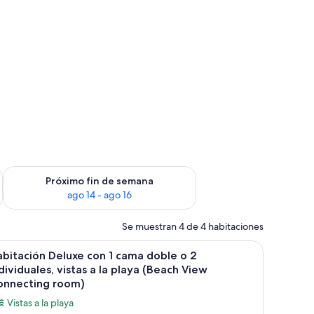
fin de semana, ago 7 - ago 9
Consulta la disponibilidad para el próximo fin de semana, ago
Próximo fin de semana
ago 14 - ago 16
Se muestran 4 de 4 habitaciones
alera y un ventanal.
brir
Un hotel de varios niveles con balcones, mobili
1
bitación Deluxe con 1 cama doble o 2
odas
dividuales, vistas a la playa (Beach View
s
onnecting room)
otos
Vistas a la playa
e