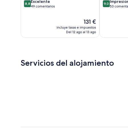
8.8
9.0
Excelente
Impresio
8,8
9,0
sobre
sobre
49 comentarios
53 comenta
10,
10,
Excelente,
Impresionante
El
131 €
49 comentarios
53 comentari
precio
incluye tasas e impuestos
actual
Del 12 ago al 13 ago
es
de
131 €
Servicios del alojamiento