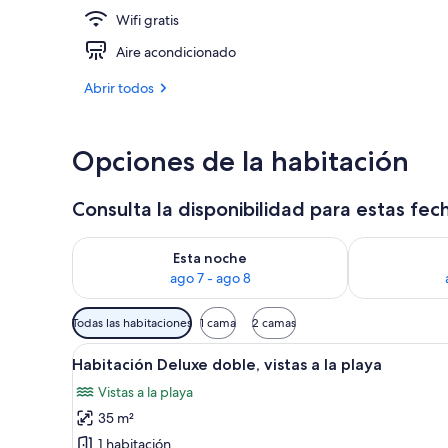
Wifi gratis
Playa
Aire acondicionado
Abrir todos
Opciones de la habitación
Consulta la disponibilidad para estas fec
Consulta la disponibilidad para esta noche, ago 7 - 
Consulta la d
Esta noche
ago 7 - ago 8
Filtros
Todas las habitaciones
1 cama
2 camas
disponibles
Abrir
Una persona con un traje verde
para
8
Habitación Deluxe doble, vistas a la playa
todas
las
Vistas a la playa
las
habitaciones
35 m²
fotos
de
1 habitación