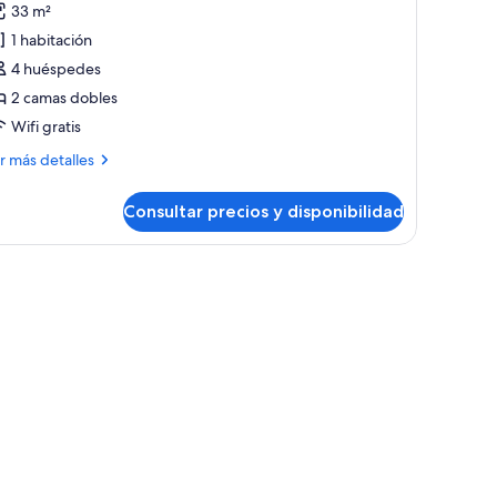
33 m²
abitación
1 habitación
eluxe
4 huéspedes
on
2 camas dobles
ama
Wifi gratis
oble
ás
r más detalles
talles
Consultar precios y disponibilidad
bitación
ndividuales,
luxe
stas
n
ma
ble
laya
Beach
iew
dividuales,
tas
onnecting
oom)
aya
each