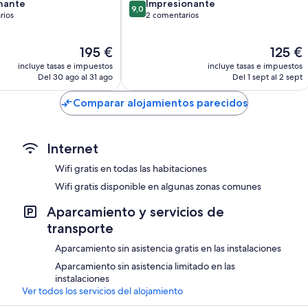
9.0
nante
Impresionante
9,0
sobre
rios
2 comentarios
10,
,
Impresionante,
El
El
195 €
125 €
os
2 comentarios
precio
precio
incluye tasas e impuestos
incluye tasas e impuestos
actual
actual
Del 30 ago al 31 ago
Del 1 sept al 2 sept
es
es
de
de
Comparar alojamientos parecidos
195 €
125 €
Internet
Wifi gratis en todas las habitaciones
Wifi gratis disponible en algunas zonas comunes
Aparcamiento y servicios de
transporte
Aparcamiento sin asistencia gratis en las instalaciones
Aparcamiento sin asistencia limitado en las
instalaciones
Ver todos los servicios del alojamiento