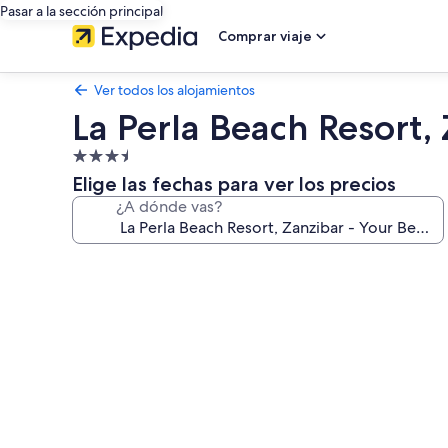
Pasar a la sección principal
Comprar viaje
Ver todos los alojamientos
La Perla Beach Resort,
Alojamiento
de
Elige las fechas para ver los precios
3.5 estrellas
¿A dónde vas?
Galería
de
imágenes
de
La
Perla
Beach