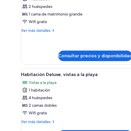
Habitación
2 huéspedes
Deluxe
1 cama de matrimonio grande
doble,
Wifi gratis
vistas
Más
Ver más detalles
a
detalles
la
de
playa
Habitación
Deluxe
Consultar precios y disponibilida
doble,
vistas
a
Abrir
Un hotel de varios niveles con 
la
1
Habitación Deluxe, vistas a la playa
todas
playa
Vistas a la playa
las
1 habitación
fotos
de
4 huéspedes
Habitación
2 camas dobles
Deluxe,
Wifi gratis
vistas
Más
Ver más detalles
a
detalles