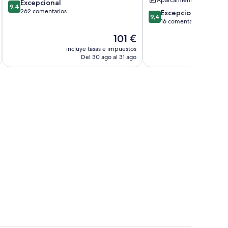
9.4
Excepcional
9,4
sobre
262 comentarios
9.4
Excepcional
9,4
10,
sobre
16 comentarios
Excepcional,
10,
El
101 €
262 comentarios
Excepcional,
precio
16 comentarios
incluye tasas e impuestos
incluye
actual
Del 30 ago al 31 ago
D
es
de
101 €