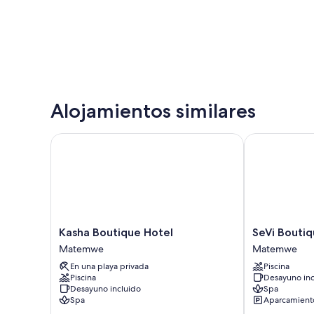
Alojamientos similares
Kasha Boutique Hotel
SeVi Boutique
Kasha
SeVi
Kasha Boutique Hotel
SeVi Boutiq
Boutique
Boutique
Matemwe
Matemwe
Hotel
Hotel
En una playa privada
Piscina
Matemwe
Matemwe
Piscina
Desayuno inc
Desayuno incluido
Spa
Spa
Aparcamiento