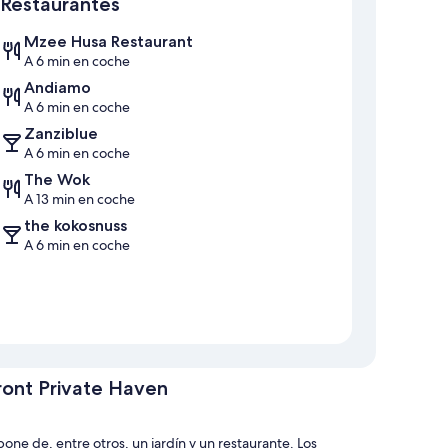
Restaurantes
Mzee Husa Restaurant
A 6 min en coche
Andiamo
A 6 min en coche
Zanziblue
A 6 min en coche
The Wok
A 13 min en coche
the kokosnuss
A 6 min en coche
ront Private Haven
one de, entre otros, un jardín y un restaurante. Los