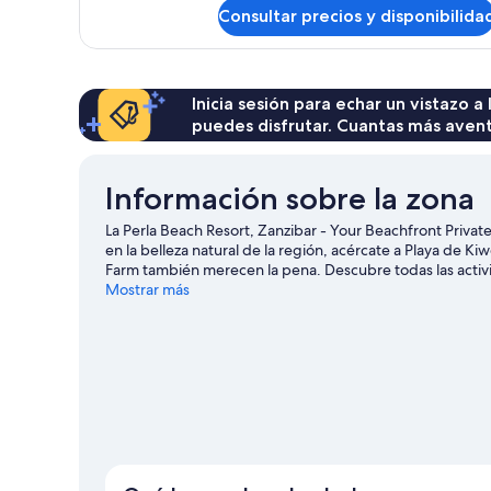
la
de
Consultar precios y disponibilida
Habitación
playa
Deluxe,
vistas
a
la
Inicia sesión para echar un vistazo a
playa
puedes disfrutar. Cuantas más aven
Información sobre la zona
La Perla Beach Resort, Zanzibar - Your Beachfront Priva
en la belleza natural de la región, acércate a Playa de
Farm también merecen la pena. Descubre todas las activ
windsurf; además, tendrás ocasión de disfrutar de la natu
Mostrar más
las rutas a pie o en bicicleta.
Ver guía de viaje de Pwani 
Ver más complejos turísticos en Pwani Mchang