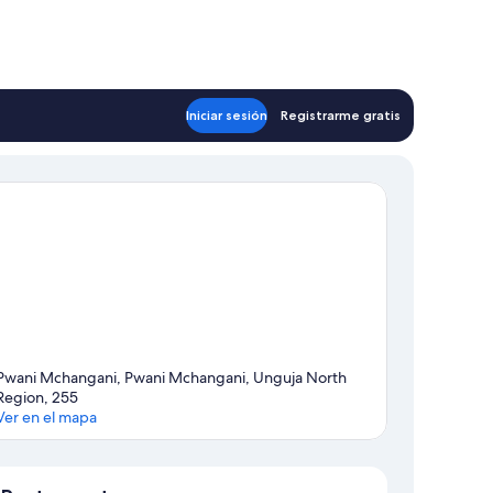
ew
nnecting
om)
Iniciar sesión
Registrarme gratis
Pwani Mchangani, Pwani Mchangani, Unguja North
Region, 255
Ver en el mapa
Mapa