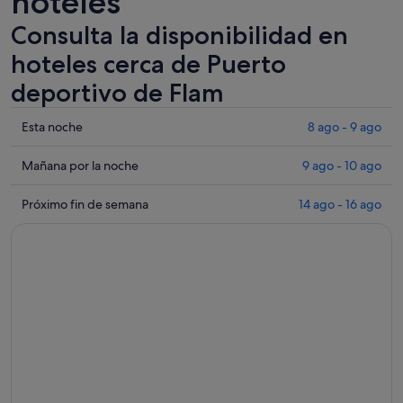
hoteles
Consulta la disponibilidad en
hoteles cerca de Puerto
deportivo de Flam
Comprueba
Esta noche
8 ago - 9 ago
los
precios
Comprueba
Mañana por la noche
9 ago - 10 ago
cerca
los
de
precios
Comprueba
Próximo fin de semana
14 ago - 16 ago
Puerto
cerca
los
deportivo
de
precios
de
Puerto
cerca
Flam
deportivo
de
para
de
Puerto
esta
Flam
deportivo
noche,
para
de
8
mañana
Flam
ago
por
para
-
la
el