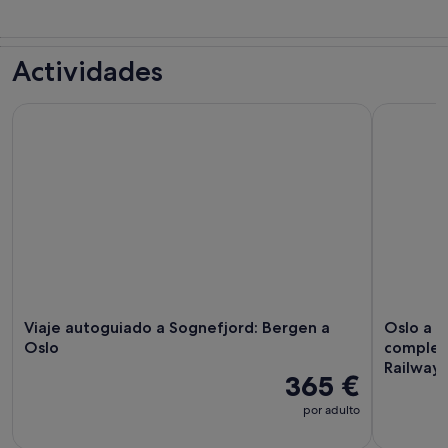
Actividades
Viaje autoguiado a Sognefjord: Bergen a Oslo
Oslo a Sog
Viaje autoguiado a Sognefjord: Bergen a
Oslo a S
Oslo
completo
Railway
365 €
por adulto