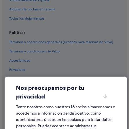
Vuelos baratos en España
Alquiler de coches en España
Todos los alojamientos
Políticas
Términos y condiciones generales (excepto para reservas de Vrbo)
Términos y condiciones de Vrbo
Accesibilidad
Privacidad
Cookies
Nos preocupamos por tu
Condiciones de uso
privacidad
Información legal/contacto
Tanto nosotros como nuestros
16
socios almacenamos o
Pautas sobre el contenido y cómo denunciar contenido
accedemos a información del dispositivo, como
identificadores únicos en las cookies para tratar datos
Ayuda
personales. Puedes aceptar o administrar tus