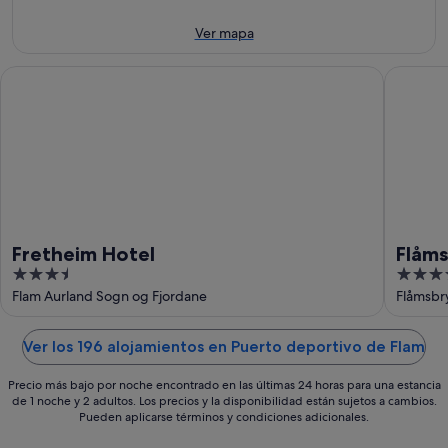
9
noche,
próximo
ago
9
fin
Ver mapa
ago
de
-
semana,
Fretheim Hotel
Flåmsbry
10
14
ago
ago
-
16
ago
Fretheim Hotel
Flåm
3.5
3.5
out
out
Flam Aurland Sogn og Fjordane
Flåmsbr
of
of
5
5
Ver los 196 alojamientos en Puerto deportivo de Flam
Precio más bajo por noche encontrado en las últimas 24 horas para una estancia
de 1 noche y 2 adultos. Los precios y la disponibilidad están sujetos a cambios.
Pueden aplicarse términos y condiciones adicionales.