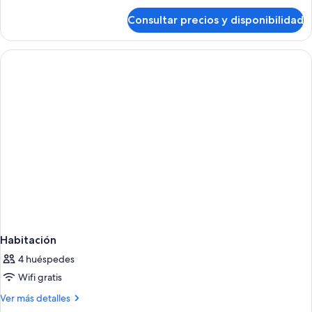
de
Consultar precios y disponibilidad
Habitación
Habitación
4 huéspedes
Wifi gratis
Más
Ver más detalles
detalles