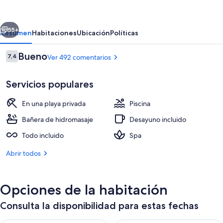
Beach
-
erior
Siguiente
All
55+
Resumen
Habitaciones
Ubicación
Políticas
Inclusive
Comentarios
Bueno
7,4
Ver 492 comentarios
7,4 de 10
Servicios populares
En una playa privada
Piscina
Bañera de hidromasaje
Desayuno incluido
Todo incluido
Spa
Jardín
Abrir todos
Opciones de la habitación
Consulta la disponibilidad para estas fechas