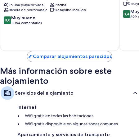
Desayu
and
En una playa privada
Piscina
-
Bañera de hidromasaje
Desayuno incluido
Spa
All
8.4
Muy
8,4
All
Inclusiv
sobre
699 
8.0
Muy bueno
8,0
Inclusive
Puerto
10,
sobre
1.054 comentarios
Puerto
Aventur
Muy
10,
Aventuras
bueno,
Muy
699 com
bueno,
1.054 comentarios
Comparar alojamientos parecidos
Más información sobre este
alojamiento
Servicios del alojamiento
Internet
Wifi gratis en todas las habitaciones
Wifi gratis disponible en algunas zonas comunes
Aparcamiento y servicios de transporte