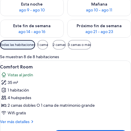
Consulta la disponibilidad para esta noche, ago 9 - ago 10
Consulta la disponibilidad par
Esta noche
Mañana
ago 9 - ago 10
ago 10 - ago 11
Consulta la disponibilidad para este fin de semana, ago 14 - a
Consulta la disponibilidad par
Este fin de semana
Próximo fin de semana
ago 14 - ago 16
ago 21 - ago 23
Filtros
Todas las habitaciones
1 cama
2 camas
3 camas o más
disponibles
para
Se muestran 8 de 8 habitaciones
las
Abrir
Habitación de hotel con dos camas, un e
5
Comfort Room
habitaciones
todas
Vistas al jardín
las
35 m²
fotos
de
1 habitación
Comfort
4 huéspedes
Room
2 camas dobles O 1 cama de matrimonio grande
Wifi gratis
Más
Ver más detalles
detalles