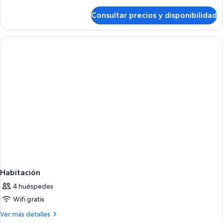
detalles
de
Consultar precios y disponibilidad
Premium
Oceanfront
DBL
Habitación
4 huéspedes
Wifi gratis
Más
Ver más detalles
detalles