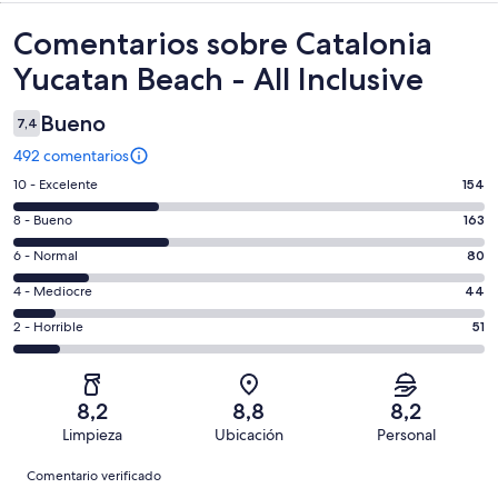
Comentarios
Comentarios sobre Catalonia
Yucatan Beach - All Inclusive
Bueno
7,4
492 comentarios
154
10 - Excelente
154
comentarios
163
8 - Bueno
163
de
comentarios
un
80
6 - Normal
80
de
total
comentarios
un
44
4 - Mediocre
44
de
de
total
comentarios
492
un
51
2 - Horrible
51
de
de
con
total
comentarios
492
un
una
de
de
con
total
puntuación
492
un
una
de
8,2
8,8
8,2
de
con
total
puntuación
492
Limpieza
Ubicación
Personal
10
una
de
de
con
Comentarios
-
puntuación
492
8
Comentario verificado
una
Excelente
de
con