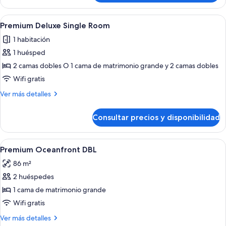
Deluxe
Room
Abrir
Una habitación de hotel moderna con d
6
Premium Deluxe Single Room
todas
1 habitación
las
1 huésped
fotos
de
2 camas dobles O 1 cama de matrimonio grande y 2 camas dobles
Premium
Wifi gratis
Deluxe
Más
Ver más detalles
Single
detalles
Room
de
Consultar precios y disponibilidad
Premium
Deluxe
Single
Abrir
Habitación de hotel con cama, televisió
1
Room
Premium Oceanfront DBL
todas
86 m²
las
2 huéspedes
fotos
de
1 cama de matrimonio grande
Premium
Wifi gratis
Oceanfront
Más
Ver más detalles
DBL