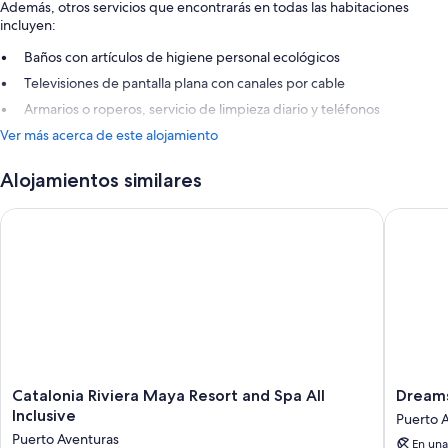
Además, otros servicios que encontrarás en todas las habitaciones
incluyen:
Baños con artículos de higiene personal ecológicos
Televisiones de pantalla plana con canales por cable
Armarios o roperos, servicio de limpieza diario y teléfonos
Ver más acerca de este alojamiento
Alojamientos similares
Catalonia Riviera Maya Resort and Spa All Inclusive
Dreams A
Catalonia
Dreams
Catalonia Riviera Maya Resort and Spa All
Dreams
Riviera
Aventur
Inclusive
Puerto 
Maya
Riviera
Puerto Aventuras
En una
Resort
Maya