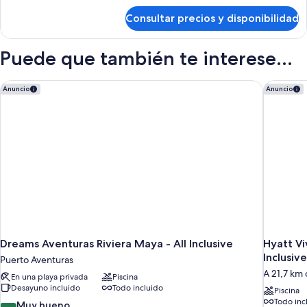
de
Consultar precios y disponibilidad
Habitación
Puede que también te interese...
Dreams Aventuras Riviera Maya - All Inclusive
Hyatt Viv
Anuncio
Anuncio
Dreams Aventuras Riviera Maya - All Inclusive
Hyatt Vi
Inclusive
Puerto Aventuras
A 21,7 km
En una playa privada
Piscina
Desayuno incluido
Todo incluido
Piscina
Todo inc
8.4
Muy bueno