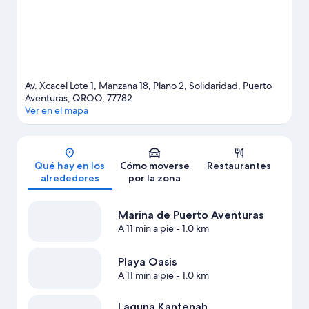
con opciones como el paracaidismo.
Ver guía de viaje de Puerto
Aventuras
Ver más complejos turísticos en Puerto Aventuras
Av. Xcacel Lote 1, Manzana 18, Plano 2, Solidaridad, Puerto
Aventuras, QROO, 77782
Ver en el mapa
Mapa
Qué hay en los
Cómo moverse
Restaurantes
alrededores
por la zona
Marina de Puerto Aventuras
A 11 min a pie
- 1.0 km
Playa Oasis
A 11 min a pie
- 1.0 km
Laguna Kantenah