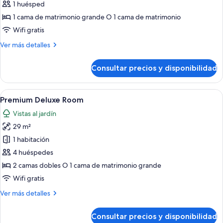
de
1 huésped
Comfort
1 cama de matrimonio grande O 1 cama de matrimonio
Room
Wifi gratis
Más
Ver más detalles
detalles
de
Consultar precios y disponibilidad
Comfort
Room
Abrir
Una habitación de hotel moderna con d
6
Premium Deluxe Room
todas
Vistas al jardín
las
29 m²
fotos
de
1 habitación
Premium
4 huéspedes
Deluxe
2 camas dobles O 1 cama de matrimonio grande
Room
Wifi gratis
Más
Ver más detalles
detalles
de
Consultar precios y disponibilidad
Premium