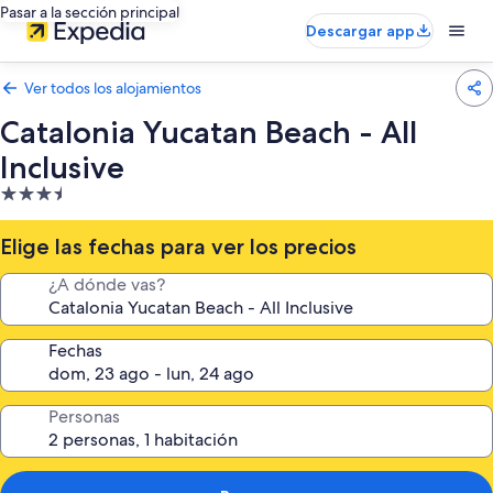
Pasar a la sección principal
Descargar app
Ver todos los alojamientos
Catalonia Yucatan Beach - All
Inclusive
Alojamiento
de
3.5 estrellas
Elige las fechas para ver los precios
¿A dónde vas?
Fechas
Personas