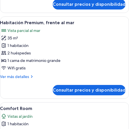
de
Consultar precios y disponibilidad
Comfort
Room
Abrir
Habitación de hotel con cama, escritorio
5
Habitación Premium, frente al mar
todas
Vista parcial al mar
las
35 m²
fotos
de
1 habitación
Habitación
2 huéspedes
Premium,
1 cama de matrimonio grande
frente
Wifi gratis
al
Más
Ver más detalles
mar
detalles
de
Consultar precios y disponibilidad
Habitación
Premium,
frente
Abrir
Habitación de hotel con dos camas, un e
5
al
Comfort Room
todas
mar
Vistas al jardín
las
1 habitación
fotos