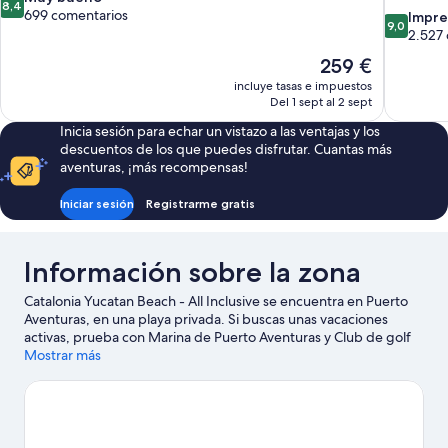
8,4
sobre
699 comentarios
9.0
Impre
9,0
10,
sobre
2.527
Muy
10,
El
259 €
bueno,
Impresion
precio
699 comentarios
incluye tasas e impuestos
2.527 com
actual
Del 1 sept al 2 sept
es
Inicia sesión para echar un vistazo a las ventajas y los
de
descuentos de los que puedes disfrutar. Cuantas más
259 €
aventuras, ¡más recompensas!
Iniciar sesión
Registrarme gratis
Información sobre la zona
Catalonia Yucatan Beach - All Inclusive se encuentra en Puerto
Aventuras, en una playa privada. Si buscas unas vacaciones
activas, prueba con Marina de Puerto Aventuras y Club de golf
de Puerto Aventuras; el toque cultural lo encontrarás en lugares
Mostrar más
como Museo CEDAM. ¿Viajas con niños? Pues tienes que
llevarlos a Parque temático Xplor y Parque temático ecológico
Xcaret: ¡se lo pasarán en grande! Descubre todas las actividades
acuáticas que podrás hacer en la zona, como kayak o esnórquel;
además, tendrás ocasión de disfrutar de la naturaleza al aire libre