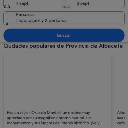
7 sept
8 sept
Personas
1 habitación y 2 personas
Un paisaje montañoso con riscos roco
Buscar
Ciudades populares de Provincia de Albacete
Ossa de Montiel
Albace
Haz un viaje a Ossa de Montiel, un destino muy
Albac
Puntos fuertes: Naturaleza,
Puntos
apreciado por su magnífico entorno natural, sus
sus mo
Parques naturales y
y Cult
monumentos y sus lugares de interés histórico. ¡Ve y
cafete
Monumentos
compruébalo!