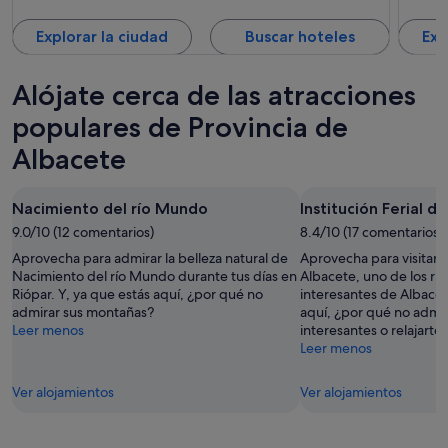
Explorar la ciudad
Buscar hoteles
Exp
Alójate cerca de las atracciones
populares de Provincia de
Albacete
Nacimiento del río Mundo
Institución Ferial d
9.0/10 (12 comentarios)
8.4/10 (17 comentarios)
Aprovecha para admirar la belleza natural de
Aprovecha para visitar I
Nacimiento del río Mundo durante tus días en
Albacete, uno de los ri
Riópar. Y, ya que estás aquí, ¿por qué no
interesantes de Albacet
admirar sus montañas?
aquí, ¿por qué no adm
Leer menos
interesantes o relajarte 
Leer menos
Ver alojamientos
Ver alojamientos