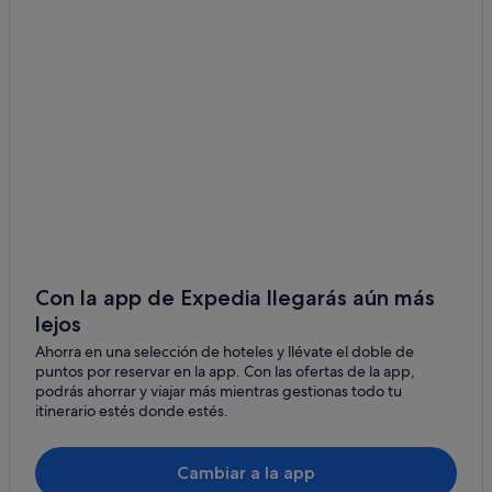
Provincia de Albacete hoteles
Hoteles con gimnasio en Albacete
Hoteles con piscina en Albacete
Casas rurales en Provincia de Albacete
Hoteles baratos en Provincia de Albacete
Castillos en Albacete
Hoteles románticos en Albacete
Hoteles cerca de Centros Comerciales Val General y
Calle Ancha
Con la app de Expedia llegarás aún más
Posadas en Albacete
lejos
Casas de huéspedes en Provincia de Albacete
Ahorra en una selección de hoteles y llévate el doble de
puntos por reservar en la app. Con las ofertas de la app,
Hoteles históricos en Albacete
podrás ahorrar y viajar más mientras gestionas todo tu
Pensiones en Albacete
itinerario estés donde estés.
Apartamentos en Provincia de Albacete
Cambiar a la app
Hoteles de golf en Albacete