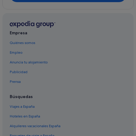
Hoteles de lujo en Provincia de Albacete
Hoteles con todo incluido en Albacete
Hoteles con bodega en Provincia de Albacete
Campings de caravanas en Provincia de Albacete
Empresa
B&B Hotels en Albacete
Quiénes somos
Hoteles para ir de compras en Provincia de Albacete
Empleo
Hoteles que aceptan mascotas en Provincia de Albacete
Anuncia tu alojamiento
Pensiones en Provincia de Albacete
Publicidad
Hoteles con bar en Provincia de Albacete
Prensa
Hoteles cerca de Galería comercial y residencial Pasaje
de Lodares
Búsquedas
Hoteles para familias en Provincia de Albacete
Viajes a España
Hoteles con spa en Albacete
Hoteles en España
Albergues en Provincia de Albacete
Alquileres vacacionales España
Apartoteles en Provincia de Albacete
Paquetes de viaje a España