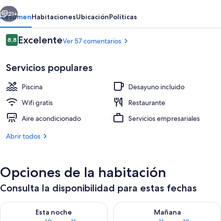
Anchor
erior
Siguiente
Inn
21+
Resumen
Habitaciones
Ubicación
Políticas
Comentarios
Excelente
8,8
Ver 57 comentarios
8,8 de 10
Servicios populares
Piscina
Desayuno incluido
Wifi gratis
Restaurante
Aire acondicionado
Servicios empresariales
Porche
Abrir todos
Opciones de la habitación
Consulta la disponibilidad para estas fechas
Consulta la disponibilidad para esta noche, ago 10 - ago 11
Consulta la disponibilidad par
Esta noche
Mañana