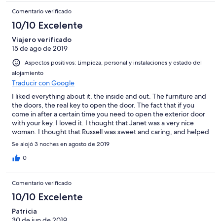
Comentario verificado
10/10 Excelente
Viajero verificado
15 de ago de 2019
Aspectos positivos: Limpieza, personal y instalaciones y estado del
alojamiento
Traducir con Google
I liked everything about it, the inside and out. The furniture and
the doors, the real key to open the door. The fact that if you
come in after a certain time you need to open the exterior door
with your key. I loved it. I thought that Janet was a very nice
woman. I thought that Russell was sweet and caring, and helped
me with things for me to do in P’town, times and etc. I was there
Se alojó 3 noches en agosto de 2019
to see John Lloyd Young who was awesome. I try to see him as
much as I can, thank you so much. I also like the fact that when I
0
leave my room and come back it’s already cleaned. Thank you
for a perfect stay. xo Love, Laraine
Comentario verificado
10/10 Excelente
Patricia
30 de jun de 2019