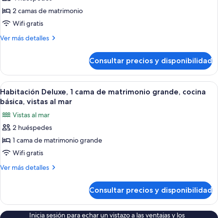
matrimonio
las
grande
2 camas de matrimonio
fotos
de
Wifi gratis
Habitación
Más
Ver más detalles
estándar,
detalles
de
2
Consultar precios y disponibilidad
Habitación
camas
estándar,
de
2
Abrir
Una habitación con vista al mar, una m
5
matrimonio
camas
Habitación Deluxe, 1 cama de matrimonio grande, cocina
todas
de
básica, vistas al mar
matrimonio
las
Vistas al mar
fotos
2 huéspedes
de
1 cama de matrimonio grande
Habitación
Deluxe,
Wifi gratis
1
Más
Ver más detalles
cama
detalles
de
de
Consultar precios y disponibilidad
Habitación
matrimonio
Deluxe,
grande,
1
Inicia sesión para echar un vistazo a las ventajas y los