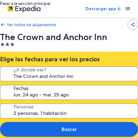
Pasar a la sección principal
Descargar app
Ver todos los alojamientos
The Crown and Anchor Inn
Alojamiento
de
3.0 estrellas
Elige las fechas para ver los precios
¿A dónde vas?
Fechas
Personas
Buscar