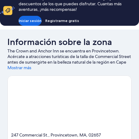
cocina
cama
descuentos de los que puedes disfrutar. Cuantas más
de
básica,
aventuras, ¡más recompensas!
matrimonio
vistas
grande,
Iniciar sesión
Registrarme gratis
al
cocina
básica,
mar
vistas
Información sobre la zona
al
mar
The Crown and Anchor Inn se encuentra en Provincetown.
Acércate a atracciones turísticas de la talla de Commercial Street
antes de sumergirte en la belleza natural de la región en Cape
Cod Beaches y Cape Cod National Seashore. Art House Theater
Mostrar más
y Center for Coastal Studies también merecen la pena.
Ver guía
de viaje de Provincetown
247 Commercial St., Provincetown, MA, 02657