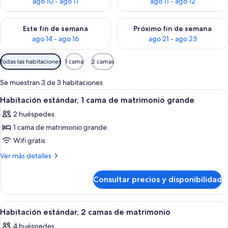
ago 10 - ago 11
ago 11 - ago 12
Consulta la disponibilidad para este fin de semana, ago 14 - a
Consulta la disponibilidad par
Este fin de semana
Próximo fin de semana
ago 14 - ago 16
ago 21 - ago 23
Filtros
Todas las habitaciones
1 cama
2 camas
disponibles
para
Se muestran 3 de 3 habitaciones
las
Abrir
Una cama bien hecha con sábanas blan
1
Habitación estándar, 1 cama de matrimonio grande
habitaciones
todas
2 huéspedes
las
1 cama de matrimonio grande
fotos
de
Wifi gratis
Habitación
Más
Ver más detalles
estándar,
detalles
de
1
Consultar precios y disponibilidad
Habitación
cama
estándar,
de
1
Abrir
Habitación de hotel con dos camas, un
2
matrimonio
cama
Habitación estándar, 2 camas de matrimonio
todas
de
grande
4 huéspedes