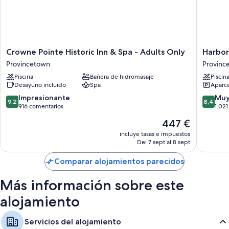
Baños con bañeras o duchas y artículos de higiene personal
gratuitos
Televisiones de pantalla plana con canales por cable
Crowne
Harbor
Crowne Pointe Historic Inn & Spa - Adults Only
Harbor
Pointe
Hotel
Provincetown
Provinc
Historic
Provinc
Piscina
Bañera de hidromasaje
Piscin
Inn
Provinc
Desayuno incluido
Spa
Aparca
&
Spa
9.2
8.4
Impresionante
Muy
9,2
8,4
-
sobre
sobre
916 comentarios
1.02
Adults
10,
10,
El
447 €
Only
Impresionante,
Muy
precio
Provincetown
916 comentarios
bueno,
incluye tasas e impuestos
actual
Del 7 sept al 8 sept
1.021 co
es
de
Comparar alojamientos parecidos
447 €
Más información sobre este
alojamiento
Servicios del alojamiento