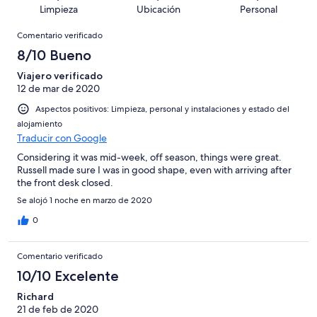
con
total
puntuación
57
Limpieza
Ubicación
Personal
10
una
de
de
con
Comentarios
-
puntuación
57
8
Comentario verificado
una
Excelente
de
con
-
puntuación
8/10 Bueno
6
una
Bueno
de
-
puntuación
Viajero verificado
4
Normal
12 de mar de 2020
de
-
2
Aspectos positivos: Limpieza, personal y instalaciones y estado del
Mediocre
-
alojamiento
Horrible
Traducir con Google
Considering it was mid-week, off season, things were great.
Russell made sure I was in good shape, even with arriving after
the front desk closed.
Se alojó 1 noche en marzo de 2020
0
Comentario verificado
10/10 Excelente
Richard
21 de feb de 2020