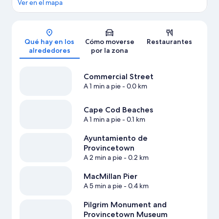
Ver en el mapa
Mapa
Qué hay en los
Cómo moverse
Restaurantes
alrededores
por la zona
Commercial Street
A 1 min a pie
- 0.0 km
Cape Cod Beaches
A 1 min a pie
- 0.1 km
Ayuntamiento de
Provincetown
A 2 min a pie
- 0.2 km
MacMillan Pier
A 5 min a pie
- 0.4 km
Pilgrim Monument and
Provincetown Museum