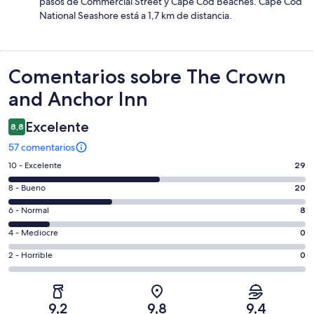
pasos de Commercial Street y Cape Cod Beaches. Cape Cod
National Seashore está a 1,7 km de distancia.
Comentarios
Comentarios sobre The Crown
and Anchor Inn
Excelente
8,8
57 comentarios
29
10 - Excelente
29
comentarios
20
8 - Bueno
20
de
comentarios
un
8
6 - Normal
8
de
total
comentarios
un
0
4 - Mediocre
0
de
de
total
comentarios
57
un
0
2 - Horrible
0
de
de
con
total
comentarios
57
un
una
de
de
con
total
puntuación
57
un
una
de
9,2
9,8
9,4
de