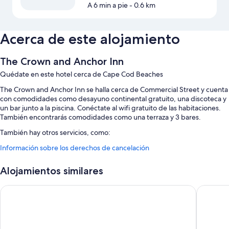
A 6 min a pie
- 0.6 km
Acerca de este alojamiento
The Crown and Anchor Inn
Quédate en este hotel cerca de Cape Cod Beaches
The Crown and Anchor Inn se halla cerca de Commercial Street y cuenta
con comodidades como desayuno continental gratuito, una discoteca y
un bar junto a la piscina. Conéctate al wifi gratuito de las habitaciones.
También encontrarás comodidades como una terraza y 3 bares.
También hay otros servicios, como:
Información sobre los derechos de cancelación
Una piscina al aire libre
Servicios de conserjería, salas de reuniones y consigna de equipaje
Alojamientos similares
Características de la habitación
Crowne Pointe Historic Inn & Spa - Adults Only
Harbor H
Todas las habitaciones en The Crown and Anchor Inn disponen de
comodidades como aire acondicionado o wifi gratis.
Además, otros de los servicios de los que disfrutarás incluyen: