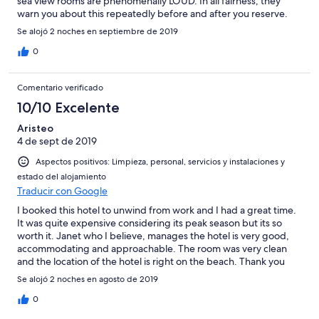
sea view rooms are phenomenally LOUD. In all fairness, they
warn you about this repeatedly before and after you reserve.
Take this warning seriously. This is not just normal loud, this is
Se alojó 2 noches en septiembre de 2019
trying to sleep in a booth at a dance club loud.
0
Comentario verificado
10/10 Excelente
Aristeo
4 de sept de 2019
Aspectos positivos: Limpieza, personal, servicios y instalaciones y
estado del alojamiento
Traducir con Google
I booked this hotel to unwind from work and I had a great time.
It was quite expensive considering its peak season but its so
worth it. Janet who I believe, manages the hotel is very good,
accommodating and approachable. The room was very clean
and the location of the hotel is right on the beach. Thank you
again to the staff of the Crown and Anchor Inn. I highly
Se alojó 2 noches en agosto de 2019
recommend this hotel for relaxation and sightseeing.
0