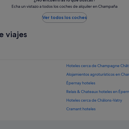
¿No encuentras lo que buscas?
Echa un vistazo a todos los coches de alquiler en Champaña
Ver todos los coches
 viajes
Hoteles cerca de Champagne Chât
Alojamientos agroturísticos en 
Épernay hoteles
Relais & Chateaux hoteles en Éper
Hoteles cerca de Châlons-Vatry
Cramant hoteles
Vertus hoteles
Hoteles cerca de Champagne Geor