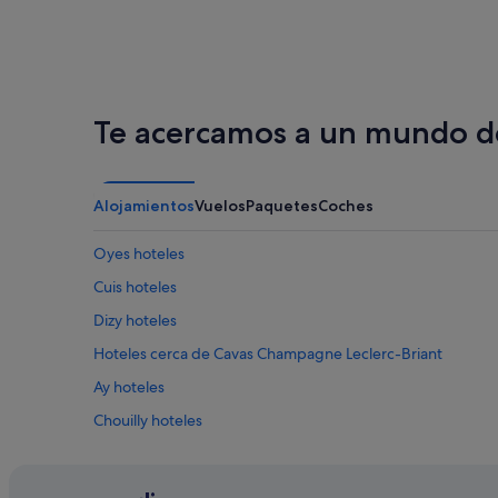
Te acercamos a un mundo de
Alojamientos
Vuelos
Paquetes
Coches
Oyes hoteles
Cuis hoteles
Dizy hoteles
Hoteles cerca de Cavas Champagne Leclerc-Briant
Ay hoteles
Chouilly hoteles
Bouzy hoteles
Tours-Sur-Marne hoteles