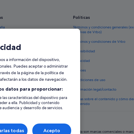
Matougues hoteles
B&B Hotels en Tours-sur-Marne
as
Políticas
Hoteles de 5 estrellas en Châlon
aña
Términos y condiciones generales (e
reservas de Vrbo)
Châlons-En-Champagne hoteles
España
Castillos en Champagne-Ardenne
Términos y condiciones de Vrbo
cidad
vacacionales España
Bergères-Lès-Vertus hoteles
Accesibilidad
 viaje a España
 a información del dispositivo,
Privacidad
tos en España
sonales. Puedes aceptar o administrar
Cookies
ravés de la página de la política de
 coches en España
o afectarán a los datos de navegación.
Condiciones de uso
lojamientos
os datos para proporcionar:
Información legal/contacto
 las características del dispositivo para
Pautas sobre el contenido y cómo de
eder a ella. Publicidad y contenido
contenido
 audiencia y desarrollo de servicios.
rlas todas
Acepto
hos reservados. Expedia y el logotipo de Expedia son marcas comerciales o marcas 