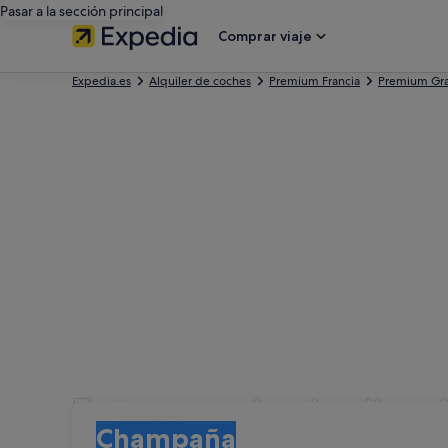
Pasar a la sección principal
Comprar viaje
Expedia.es
Alquiler de coches
Premium Francia
Premium Gra
Empresas de alquiler 
Recogida
Recogida
Champaña