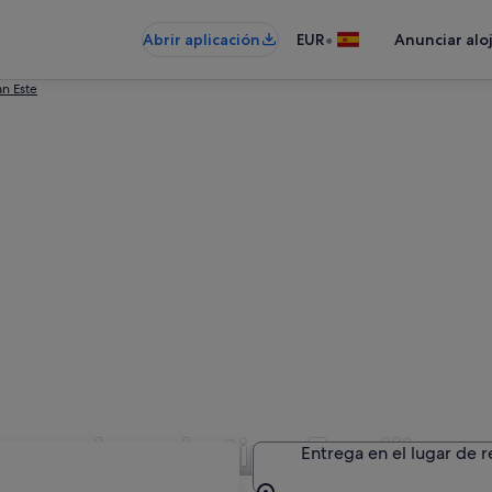
•
Abrir aplicación
EUR
Anunciar alo
n Este
de coches de tipo Familia
Entrega en el lugar de 