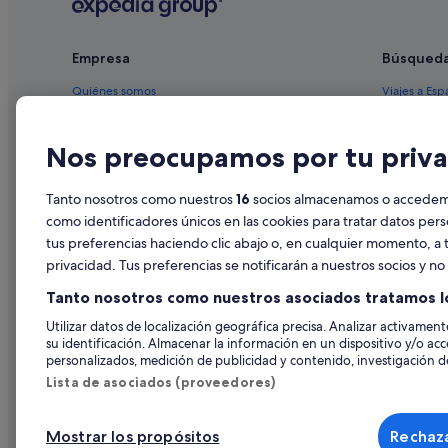
Aÿ-Champagne hoteles
Hoteles cerca de Perrier Jouet
Empresa
Búsqued
Arcis-Sur-Aube hoteles
Quiénes somos
Viajes a Esp
Montmort-Lucy hoteles
Empleo
Hoteles en 
Étoges hoteles
Nos preocupamos por tu priva
Anuncia tu alojamiento
Alquileres 
Sézanne hoteles
Publicidad
Paquetes de
Tanto nosotros como nuestros
16
socios almacenamos o accedemos
Prensa
Vuelos bara
como identificadores únicos en las cookies para tratar datos per
tus preferencias haciendo clic abajo o, en cualquier momento, a t
Alquiler de
privacidad. Tus preferencias se notificarán a nuestros socios y n
Todos los a
Tanto nosotros como nuestros asociados tratamos l
Utilizar datos de localización geográfica precisa. Analizar activamente
su identificación. Almacenar la información en un dispositivo y/o acc
personalizados, medición de publicidad y contenido, investigación de
Lista de asociados (proveedores)
Mostrar los propósitos
Rechaza
© 2026 Expedia, Inc., una empresa de Expedia Group. Todos los derec