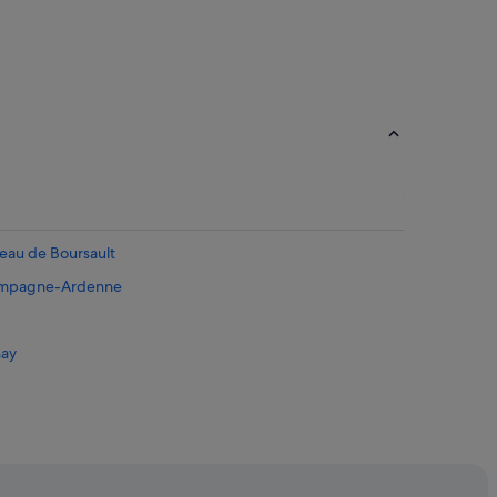
eau de Boursault
Champagne-Ardenne
nay
ges Cartier