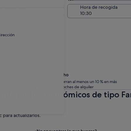
Entrega en el lugar de 
a de entrega
Hora de recogida
go
 un recargo.
irección
Date un capricho
Los miembros ahorran al menos un 10 % en más
de un millón de coches de alquiler
er de coches económicos de tipo F
c para actualizarlos.