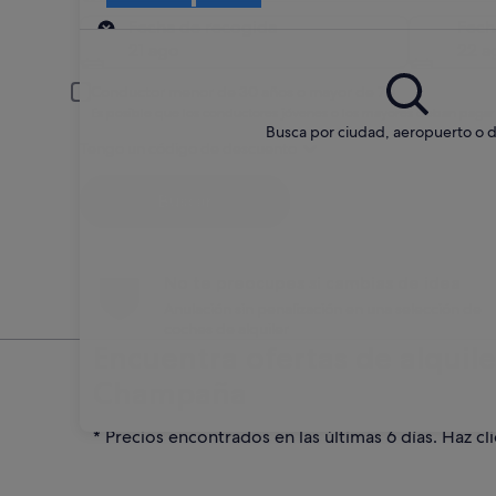
Recogida
Fecha de recogida
Fech
21 ago
22 a
Conductor menor de 30 años o mayor de 70
Es posible que los conductores jóvenes o los mayores deban pagar
Busca por ciudad, aeropuerto o d
Tengo un código de descuento
Buscar
No te preocupes si cambias de idea
Anulación sin penalización en una selección de
coches de alquiler
Encuentra ofertas de alquil
Champaña
* Precios encontrados en las últimas 6 días. Haz cli