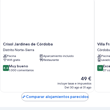
Crisol Jardines de Córdoba
Villa Fra
Crisol
Villa
Crisol Jardines de Córdoba
Villa F
Jardines
Fraskito
Distrito Norte-Sierra
Córdob
de
Iznájar
Piscina
Aparcamiento incluido
Piscin
Córdoba
by
Wifi gratis
Restaurante
Lavado
Distrito
Ruralida
Norte-
Córdob
8.4
10.0
Muy bueno
Exc
8,4
10
Sierra
sobre
sobre
1.000 comentarios
27 c
10,
10,
El
49 €
Muy
Excepcio
precio
bueno,
27 come
incluye tasas e impuestos
actual
Del 30 ago al 31 ago
1.000 comentarios
es
de
Comparar alojamientos parecidos
49 €