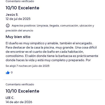
-
puntuación
10
Comentario verificado
8
una
Excelente
de
con
10/10 Excelente
-
puntuación
6
una
Bueno
de
Jesús S.
-
puntuación
4
12 de jul de 2025
Normal
de
-
2
Aspectos positivos: Limpieza, llegada, comunicación, ubicación y
Mediocre
-
precisión del anuncio
Horrible
Muy bien sitio
El dueño es muy simpático y amable, también el encargado.
Para destacar de la casa la piscina, muy grande. Una cosa difícil
de encontrar es el cuarto de baño en cada habitación,
comodísimo. El salón donde tiene la barbacoa es prácticamente
donde haces la vida y está muy completo y preparado. Por
poner alguna pega, las hormigas en la cocina, que debe ser algo
Se alojó 7 noches en julio de 2025
difícil de eliminar porque no es la primera casa donde las veo.
0
Comentario verificado
10/10 Excelente
LEE C.
14 de abr de 2026