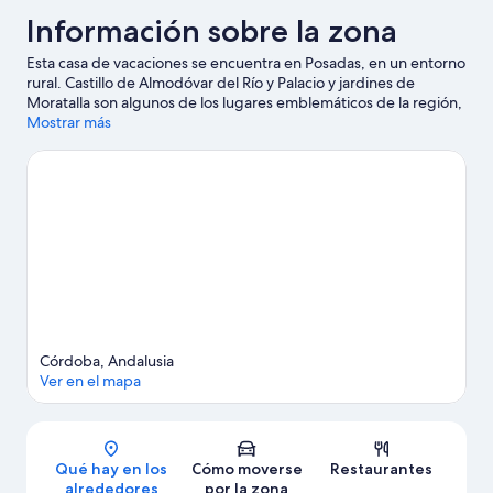
Información sobre la zona
Esta casa de vacaciones se encuentra en Posadas, en un entorno
rural. Castillo de Almodóvar del Río y Palacio y jardines de
Moratalla son algunos de los lugares emblemáticos de la región,
donde también puedes acercarte a Sendero de Las Cruces y
Mostrar más
Club de campo de Córdoba si buscas unas vacaciones activas.
Jardines de la Alcazaba y Jardín botánico de Córdoba también
merecen la pena.
Ver guía de viaje de Posadas
Ver más casas de vacaciones en Posadas
Córdoba, Andalusia
Ver en el mapa
Mapa
Qué hay en los
Cómo moverse
Restaurantes
alrededores
por la zona