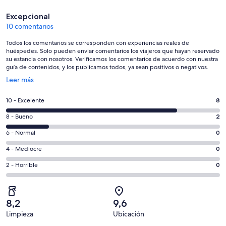
Comentarios
Excepcional
10 comentarios
Todos los comentarios se corresponden con experiencias reales de
huéspedes. Solo pueden enviar comentarios los viajeros que hayan reservado
su estancia con nosotros. Verificamos los comentarios de acuerdo con nuestra
guía de contenidos, y los publicamos todos, ya sean positivos o negativos.
Se
Leer más
abre
en
8
10 - Excelente
8
una
comentarios
ventana
2
8 - Bueno
2
de
nueva
comentarios
un
0
6 - Normal
0
de
total
comentarios
un
0
4 - Mediocre
0
de
de
total
comentarios
10
un
0
2 - Horrible
0
de
de
con
total
comentarios
10
un
una
de
de
con
total
puntuación
10
un
una
de
8,2
9,6
de
con
total
puntuación
10
Limpieza
Ubicación
10
una
de
de
Comentarios
con