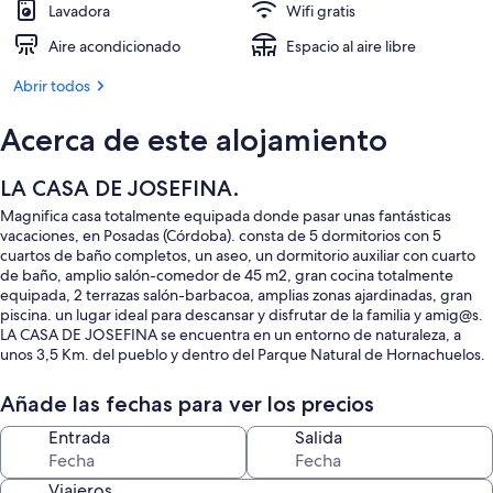
Lavadora
Wifi gratis
Aire acondicionado
Espacio al aire libre
Abrir todos
Acerca de este alojamiento
LA CASA DE JOSEFINA.
Magnifica casa totalmente equipada donde pasar unas fantásticas
vacaciones, en Posadas (Córdoba). consta de 5 dormitorios con 5
cuartos de baño completos, un aseo, un dormitorio auxiliar con cuarto
de baño, amplio salón-comedor de 45 m2, gran cocina totalmente
equipada, 2 terrazas salón-barbacoa, amplias zonas ajardinadas, gran
piscina. un lugar ideal para descansar y disfrutar de la familia y amig@s.
LA CASA DE JOSEFINA se encuentra en un entorno de naturaleza, a
unos 3,5 Km. del pueblo y dentro del Parque Natural de Hornachuelos.
Muy cerca se encuentra el parque periurbano de La Serrezuela que
cuenta con una zona recreativa y rutas señalizadas ideales para realizar
Añade las fechas para ver los precios
senderismo, bicicleta, montar a caballo, etc.
Entrada
Salida
Viajeros