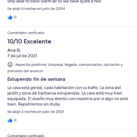
only able to blow warm air so we have quite a few
uncomfortable nights sleep. There is only one air-conditioning
Se alojó 6 noches en julio de 2024
unit in the front room. Information for the avid tea drinkers,
there isnt a kettle so you have to boil water using a pan. Overall
0
we really enjoyed our stay and Manuel was great at
communicating from the moment we made the booking :)
Comentario verificado
10/10 Excelente
Ana G.
7 de jul de 2021
Aspectos positivos: Limpieza, llegada, comunicación, ubicación y
precisión del anuncio
Estupendo fin de semana
La casa está genial, cada habitación con su baño. La zona del
jardín y zona de barbacoa estupendas. La casa está muy bien
equipada. El dueño muy atento con nosotros por si algo no está
bien. Repetiremos sin duda.
Se alojó 2 noches en julio de 2021
0
Comentario verificado