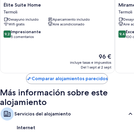
Élite
Mirame
Élite Suite Home
Miram
Suite
Rooms
Termoli
Termoli
Home
Termoli
Desayuno incluido
Aparcamiento incluido
Desayu
Termoli
Wifi gratis
Aire acondicionado
Aire a
9.2
9.4
Impresionante
Exc
9,2
9,4
sobre
sobre
5 comentarios
100 
10,
10,
Impresionante,
Excepcio
5 comentarios
100 com
El
96 €
precio
incluye tasas e impuestos
actual
Del 1 sept al 2 sept
es
de
Comparar alojamientos parecidos
96 €
Más información sobre este
alojamiento
Servicios del alojamiento
Internet