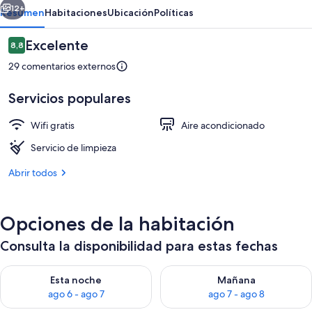
12+
Resumen
Habitaciones
Ubicación
Políticas
Comentarios
Excelente
8,8
8,8 de 10
29 comentarios externos
Servicios populares
Wifi gratis
Aire acondicionado
Servicio de limpieza
Habitación Confort doble, vistas a la ci
Abrir todos
Opciones de la habitación
Consulta la disponibilidad para estas fechas
Consulta la disponibilidad para esta noche, ago 6 - ago 7
Consulta la disponibilidad pa
Esta noche
Mañana
ago 6 - ago 7
ago 7 - ago 8