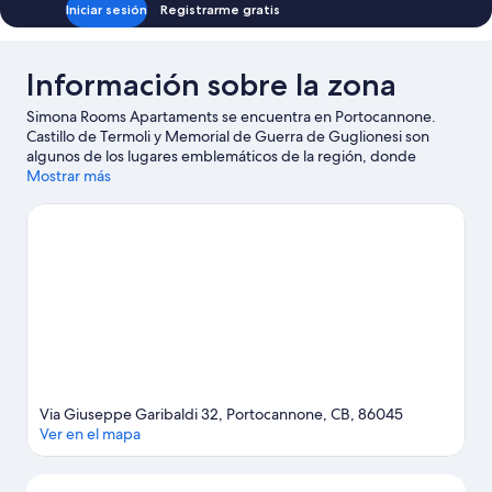
Iniciar sesión
Registrarme gratis
Información sobre la zona
Simona Rooms Apartaments se encuentra en Portocannone.
Castillo de Termoli y Memorial de Guerra de Guglionesi son
algunos de los lugares emblemáticos de la región, donde
también puedes acercarte a Tenute Martarosa y Bodegas Borgo
Mostrar más
di Colloredo si buscas unas vacaciones activas.
Ver guía de viaje
de Portocannone
Ver más townhouses/affittacamere en
Portocannone
Via Giuseppe Garibaldi 32, Portocannone, CB, 86045
Ver en el mapa