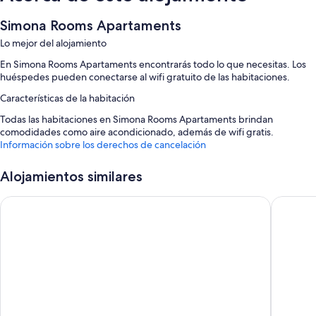
Simona Rooms Apartaments
Lo mejor del alojamiento
En Simona Rooms Apartaments encontrarás todo lo que necesitas. Los
huéspedes pueden conectarse al wifi gratuito de las habitaciones.
Características de la habitación
Todas las habitaciones en Simona Rooms Apartaments brindan
comodidades como aire acondicionado, además de wifi gratis.
Información sobre los derechos de cancelación
Además, otros de los servicios que hallarás en todas las habitaciones
incluyen los siguientes:
Alojamientos similares
Baños con duchas y artículos de higiene personal gratuitos
Élite Suite Home
Miramed
Frigoríficos, calefacción y servicio de limpieza diario