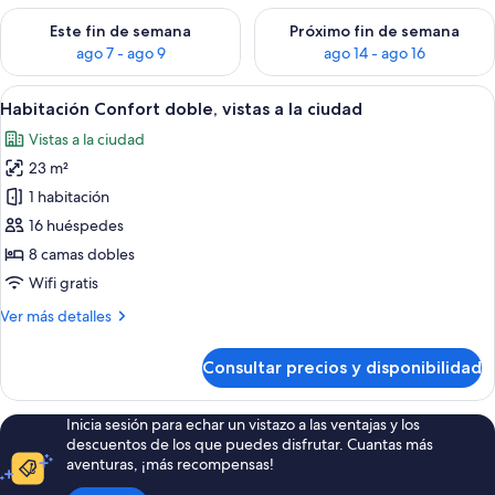
Consulta la disponibilidad para este fin de semana, ago 7 - ag
Consulta la disponibilidad par
Este fin de semana
Próximo fin de semana
ago 7 - ago 9
ago 14 - ago 16
Abrir
Una habitación de hotel moderna con 
6
Habitación Confort doble, vistas a la ciudad
todas
Vistas a la ciudad
las
23 m²
fotos
de
1 habitación
Habitación
16 huéspedes
Confort
8 camas dobles
doble,
Wifi gratis
vistas
Más
Ver más detalles
a
detalles
la
de
Consultar precios y disponibilidad
ciudad
Habitación
Confort
doble,
Inicia sesión para echar un vistazo a las ventajas y los
vistas
descuentos de los que puedes disfrutar. Cuantas más
a
aventuras, ¡más recompensas!
la
ciudad