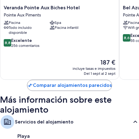
Veranda
Bel
Veranda Pointe Aux Biches Hotel
Bel Az
Características de la habitación
Pointe
Azur
Pointe Aux Piments
Pointe 
Aux
Beach
Todas las habitaciones cuentan con muebles diferentes y brindan
Piscina
Spa
Piscin
Biches
Residen
características que incluyen aire acondicionado y zonas de estar
Todo incluido
Piscina infantil
Wifi gr
Hotel
with
independientes, por no mencionar algunas comodidades adicionales,
disponible
Pointe
LOV
8.6
Exc
tales como wifi gratis y cajas fuertes.
8,6
8.8
Aux
Excelente
Pointe
sobre
55 c
8,8
Además, otros servicios que encontrarás incluyen los siguientes:
sobre
Piments
256 comentarios
Aux
10,
10,
Piments
Excelent
Duchas con efecto de lluvia, bañeras y duchas separadas y artículos
Excelente,
55 come
de higiene personal gratuitos
El
187 €
256 comentarios
precio
incluye tasas e impuestos
Televisiones LED con canales por satélite y reproductores de DVD
actual
Del 1 sept al 2 sept
Balcones o patios amueblados, zonas de estar independientes y
es
comedores independientes
de
Comparar alojamientos parecidos
187 €
Más información sobre este
alojamiento
Servicios del alojamiento
Playa