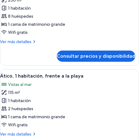
250 m²
fotos
la
de
1 habitación
playa
Ático,
8 huéspedes
4
1 cama de matrimonio grande
habitaciones
Wifi gratis
Más
Ver más detalles
detalles
de
Consultar precios y disponibilidad
Ático,
4
habitaciones
Abrir
Ático, 1 habitación, frente a la playa |
8
Ático, 1 habitación, frente a la playa
todas
Vistas al mar
las
115 m²
fotos
de
1 habitación
Ático,
2 huéspedes
1
1 cama de matrimonio grande
habitación,
Wifi gratis
frente
Más
Ver más detalles
a