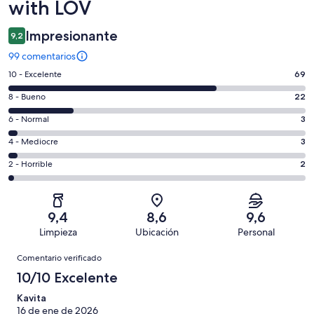
with LOV
Impresionante
9,2
99 comentarios
69
10 - Excelente
69
comentarios
22
8 - Bueno
22
de
comentarios
un
3
6 - Normal
3
de
total
comentarios
un
3
4 - Mediocre
3
de
de
total
comentarios
99
un
2
2 - Horrible
2
de
de
con
total
comentarios
99
un
una
de
de
con
total
puntuación
99
un
una
de
9,4
8,6
9,6
de
con
total
puntuación
99
Limpieza
Ubicación
Personal
10
una
de
de
con
Comentarios
-
puntuación
99
8
Comentario verificado
una
Excelente
de
con
-
puntuación
10/10 Excelente
6
una
Bueno
de
-
puntuación
Kavita
4
Normal
16 de ene de 2026
de