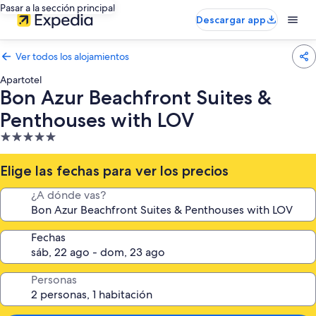
Pasar a la sección principal
Descargar app
Ver todos los alojamientos
Apartotel
Bon Azur Beachfront Suites &
Penthouses with LOV
Alojamiento
de
5.0 estrellas
Elige las fechas para ver los precios
¿A dónde vas?
Fechas
Personas