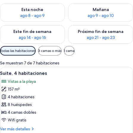
Consulta la disponibilidad para esta noche, ago 8 - ago 9
Consulta la disponibilidad pa
Esta noche
Mañana
ago 8 - ago 9
ago 9 - ago 10
Consulta la disponibilidad para este fin de semana, ago 14 - a
Consulta la disponibilidad par
Este fin de semana
Próximo fin de semana
ago 14 - ago 16
ago 21 - ago 23
Filtros
Todas las habitaciones
3 camas o más
1 cama
disponibles
para
Se muestran 7 de 7 habitaciones
las
Abrir
Una habitación de hotel con cama, al
12
Suite, 4 habitaciones
habitaciones
todas
Vistas a la playa
las
157 m²
fotos
de
4 habitaciones
Suite,
8 huéspedes
4
4 camas dobles
habitaciones
Wifi gratis
Más
Ver más detalles