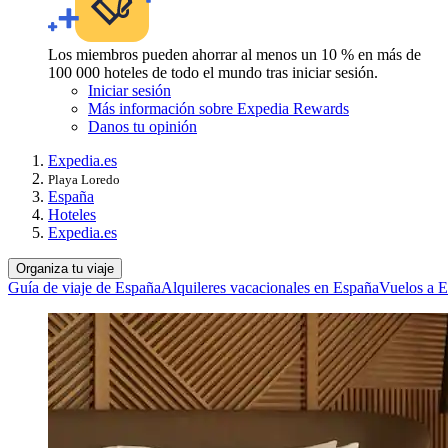
Los miembros pueden ahorrar al menos un 10 % en más de
100 000 hoteles de todo el mundo tras iniciar sesión.
Iniciar sesión
Más información sobre Expedia Rewards
Danos tu opinión
Expedia.es
Playa Loredo
España
Hoteles
Expedia.es
Organiza tu viaje
Guía de viaje de España
Alquileres vacacionales en España
Vuelos a 