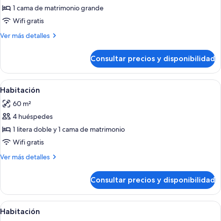
Suite
1 cama de matrimonio grande
Wifi gratis
Más
Ver más detalles
detalles
de
Consultar precios y disponibilidad
King
Suite
Abrir
Ropa de cama de alta calidad y minibar
4
Habitación
todas
60 m²
las
4 huéspedes
fotos
de
1 litera doble y 1 cama de matrimonio
Habitación
Wifi gratis
Más
Ver más detalles
detalles
de
Consultar precios y disponibilidad
Habitación
Abrir
Ropa de cama de alta calidad y minibar
5
Habitación
todas