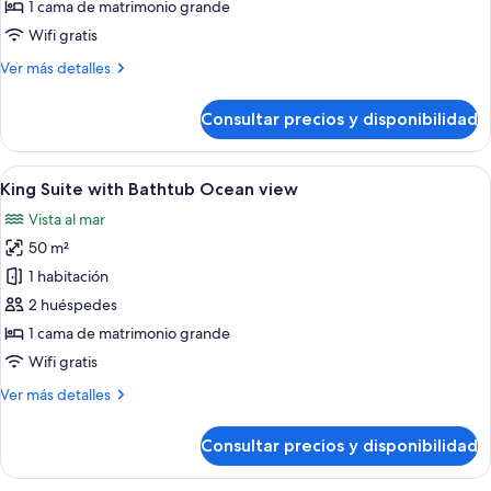
Suite
1 cama de matrimonio grande
Ocean
Wifi gratis
View
Más
Ver más detalles
detalles
de
Consultar precios y disponibilidad
King
Suite
Ocean
Abrir
Un hotel moderno con una bañera gran
5
View
King Suite with Bathtub Ocean view
todas
Vista al mar
las
50 m²
fotos
de
1 habitación
King
2 huéspedes
Suite
1 cama de matrimonio grande
with
Wifi gratis
Bathtub
Más
Ver más detalles
Ocean
detalles
view
de
Consultar precios y disponibilidad
King
Suite