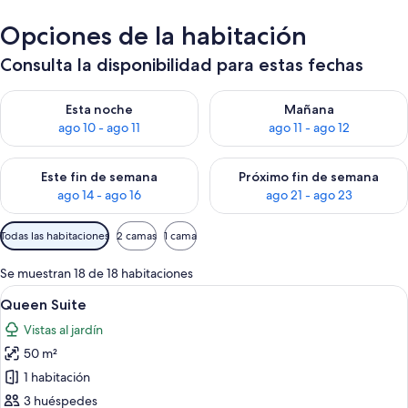
Opciones de la habitación
Consulta la disponibilidad para estas fechas
Consulta la disponibilidad para esta noche, ago 10 - ago 11
Consulta la disponibilidad par
Esta noche
Mañana
ago 10 - ago 11
ago 11 - ago 12
Consulta la disponibilidad para este fin de semana, ago 14 - a
Consulta la disponibilidad par
Este fin de semana
Próximo fin de semana
ago 14 - ago 16
ago 21 - ago 23
Filtros
Todas las habitaciones
2 camas
1 cama
disponibles
para
Se muestran 18 de 18 habitaciones
las
Abrir
Habitación de hotel con dos camas, ven
5
Queen Suite
habitaciones
todas
Vistas al jardín
las
50 m²
fotos
de
1 habitación
Queen
3 huéspedes