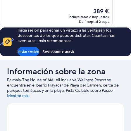
10,
10,
Excelente,
Excepcion
El
389 €
4 comentarios
138 comen
precio
incluye tasas e impuestos
actual
Del 1 sept al 2 sept
es
Inicia sesión para echar un vistazo a las ventajas y los
de
descuentos de los que puedes disfrutar. Cuantas más
389 €
aventuras, ¡más recompensas!
Iniciar sesión
Registrarme gratis
Información sobre la zona
Palmaïa-The House of AïA: All Inclusive Wellness Resort se
encuentra en el barrio Playacar de Playa del Carmen, cerca de
parques temáticos y en la playa. Pista Ciclable sobre Paseo
Xaman-Ha y Terminal marítima de Playa del Carmen son
Mostrar más
excelentes opciones para los que buscan unas vacaciones
activas; si lo tuyo son las compras, no te pierdas Quinta Avenida.
¿Viajas con niños? Si es así, una buena opción es llevarlos a
Aviario Xaman Ha.
Ver guía de viaje de Playa del Carmen
Ver más complejos turísticos en Playa del Carmen