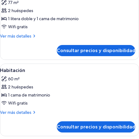
77 m²
las
2 huéspedes
fotos
de
1 litera doble y 1 cama de matrimonio
Habitación
Wifi gratis
Más
Ver más detalles
detalles
de
Consultar precios y disponibilidad
Habitación
Abrir
Ropa de cama de alta calidad y minibar
4
Habitación
todas
60 m²
las
2 huéspedes
fotos
de
1 cama de matrimonio
Habitación
Wifi gratis
Más
Ver más detalles
detalles
de
Consultar precios y disponibilidad
Habitación