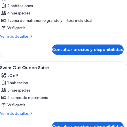
las
2 habitaciones
fotos
de
4 huéspedes
Swim
1 cama de matrimonio grande y 1 litera individual
Out
Wifi gratis
Family
Más
Ver más detalles
Master
detalles
Suite
de
Consultar precios y disponibilidad
Swim
Out
Family
Abrir
Habitación de hotel con dos camas, un 
5
Master
Swim Out Queen Suite
todas
Suite
50 m²
las
1 habitación
fotos
de
3 huéspedes
Swim
2 camas de matrimonio
Out
Wifi gratis
Queen
Más
Ver más detalles
Suite
detalles
de
Consultar precios y disponibilidad