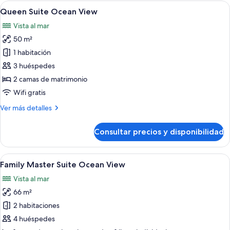
with
Abrir
Habitación de hotel con dos camas, t
5
Bathtub
Queen Suite Ocean View
todas
Ocean
Vista al mar
view
las
50 m²
fotos
de
1 habitación
Queen
3 huéspedes
Suite
2 camas de matrimonio
Ocean
Wifi gratis
View
Más
Ver más detalles
detalles
de
Consultar precios y disponibilidad
Queen
Suite
Ocean
Abrir
Un hotel moderno con una bañera gran
8
View
Family Master Suite Ocean View
todas
Vista al mar
las
66 m²
fotos
de
2 habitaciones
Family
4 huéspedes
Master