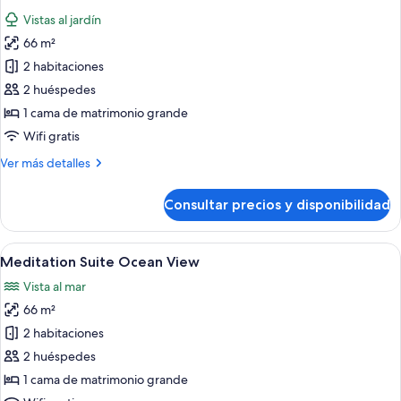
todas
with
Vistas al jardín
Bathtub
las
66 m²
fotos
de
2 habitaciones
Meditation
2 huéspedes
Suite
1 cama de matrimonio grande
Wifi gratis
Más
Ver más detalles
detalles
de
Consultar precios y disponibilidad
Meditation
Suite
Abrir
Un hotel moderno con una bañera gran
8
Meditation Suite Ocean View
todas
Vista al mar
las
66 m²
fotos
de
2 habitaciones
Meditation
2 huéspedes
Suite
1 cama de matrimonio grande
Ocean