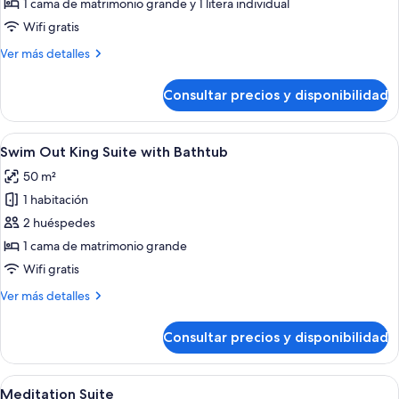
1 cama de matrimonio grande y 1 litera individual
Suite
Wifi gratis
Ocean
Más
Ver más detalles
View
detalles
de
Consultar precios y disponibilidad
Family
Master
Suite
Abrir
Habitación de hotel moderna con cama, 
6
Ocean
Swim Out King Suite with Bathtub
todas
View
50 m²
las
1 habitación
fotos
de
2 huéspedes
Swim
1 cama de matrimonio grande
Out
Wifi gratis
King
Más
Ver más detalles
Suite
detalles
with
de
Consultar precios y disponibilidad
Swim
Bathtub
Out
King
Abrir
Habitación de hotel con cama, mesitas
7
Suite
Meditation Suite