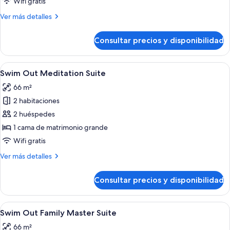
Wifi gratis
View
Más
Ver más detalles
detalles
de
Consultar precios y disponibilidad
Meditation
Suite
Ocean
Abrir
Habitación de hotel moderna con cama, 
9
View
Swim Out Meditation Suite
todas
66 m²
las
2 habitaciones
fotos
de
2 huéspedes
Swim
1 cama de matrimonio grande
Out
Wifi gratis
Meditation
Más
Ver más detalles
Suite
detalles
de
Consultar precios y disponibilidad
Swim
Out
Meditation
Abrir
Habitación de hotel moderna con cama, 
7
Suite
Swim Out Family Master Suite
todas
66 m²