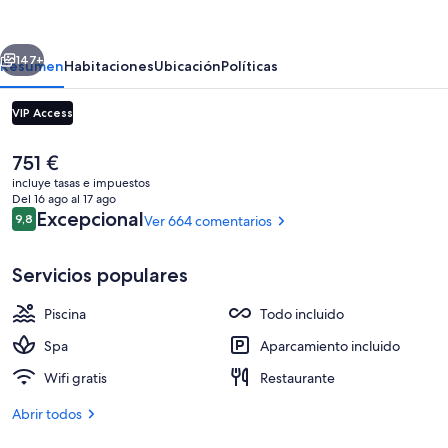
House
of
erior
Siguiente
AïA:
147+
Resumen
Habitaciones
Ubicación
Políticas
All
VIP Access
Inclusive
Wellness
El
751 €
Resort
precio
incluye tasas e impuestos
actual
Del 16 ago al 17 ago
es
Comentarios
Excepcional
9,8
Ver 664 comentarios
9,8 de 10
de
751 €
Servicios populares
Exterior
Piscina
Todo incluido
Spa
Aparcamiento incluido
Wifi gratis
Restaurante
Abrir todos