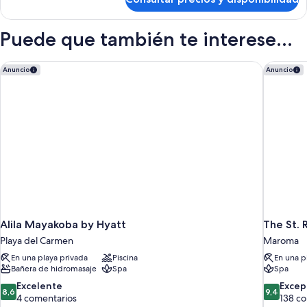
Swim
Out
Queen
Puede que también te interese...
Suite
Alila Mayakoba by Hyatt
The St. R
Anuncio
Anuncio
Alila Mayakoba by Hyatt
The St. 
Playa del Carmen
Maroma
En una playa privada
Piscina
En una p
Bañera de hidromasaje
Spa
Spa
8.6
9.4
Excelente
Excep
8,6
9,4
sobre
sobre
4 comentarios
138 c