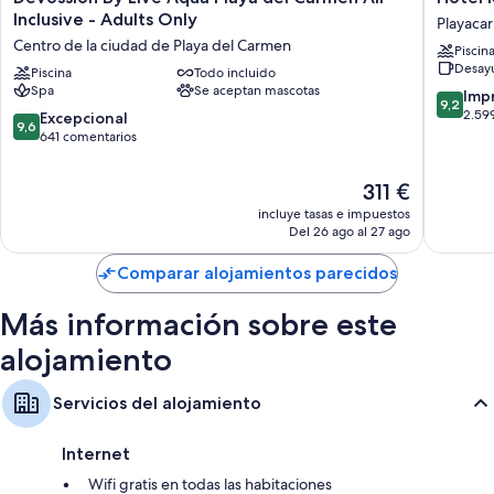
By
Riu
Inclusive - Adults Only
Playacar
Live
Palace
Centro de la ciudad de Playa del Carmen
Piscin
Aqua
Riviera
Desayu
Playa
Piscina
Todo incluido
Maya
Spa
Se aceptan mascotas
del
-
9.2
Imp
9,2
Carmen
All
sobre
2.59
9.6
Excepcional
9,6
All
Inclusiv
10,
sobre
641 comentarios
Inclusive
Playacar
Impresi
10,
-
2.599 c
Excepcional,
El
311 €
Adults
641 comentarios
precio
Only
incluye tasas e impuestos
actual
Centro
Del 26 ago al 27 ago
es
de
de
la
Comparar alojamientos parecidos
311 €
ciudad
de
Más información sobre este
Playa
alojamiento
del
Carmen
Servicios del alojamiento
Internet
Wifi gratis en todas las habitaciones