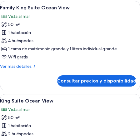
Abrir
Un dormitorio moderno con una cama g
5
Family King Suite Ocean View
todas
Vista al mar
las
50 m²
fotos
de
1 habitación
Family
4 huéspedes
King
1 cama de matrimonio grande y 1 litera individual grande
Suite
Wifi gratis
Ocean
Más
Ver más detalles
View
detalles
de
Consultar precios y disponibilidad
Family
King
Suite
Abrir
Habitación de hotel con cama, escritorio,
6
Ocean
King Suite Ocean View
todas
View
Vista al mar
las
50 m²
fotos
de
1 habitación
King
2 huéspedes