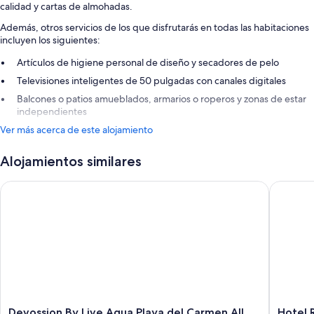
calidad y cartas de almohadas.
Además, otros servicios de los que disfrutarás en todas las habitaciones
incluyen los siguientes:
Artículos de higiene personal de diseño y secadores de pelo
Televisiones inteligentes de 50 pulgadas con canales digitales
Balcones o patios amueblados, armarios o roperos y zonas de estar
independientes
Ver más acerca de este alojamiento
Alojamientos similares
Devossion By Live Aqua Playa del Carmen All Inclusive - Adult
Hotel Riu
Devossion
Hotel
Devossion By Live Aqua Playa del Carmen All
Hotel R