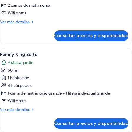
Suite
2 camas de matrimonio
Wifi gratis
Más
Ver más detalles
detalles
de
Consultar precios y disponibilidad
Queen
Suite
Abrir
Habitación de hotel con cama, mesitas
6
Family King Suite
todas
Vistas al jardín
las
50 m²
fotos
de
1 habitación
Family
4 huéspedes
King
1 cama de matrimonio grande y 1 litera individual grande
Suite
Wifi gratis
Más
Ver más detalles
detalles
de
Consultar precios y disponibilidad
Family
King