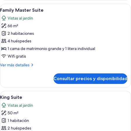
Suite
Abrir
Habitación de hotel con cama, mesitas
6
Family Master Suite
todas
Vistas al jardín
las
66 m²
fotos
de
2 habitaciones
Family
4 huéspedes
Master
1 cama de matrimonio grande y 1 litera individual
Suite
Wifi gratis
Más
Ver más detalles
detalles
de
Consultar precios y disponibilidad
Family
Master
Suite
Abrir
Habitación de hotel con cama, mesitas
6
King Suite
todas
Vistas al jardín
las
50 m²
fotos
de
1 habitación
King
2 huéspedes