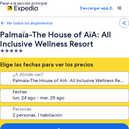
Pasar a la sección principal
Descargar app
Ver todos los alojamientos
Palmaïa-The House of AïA: All
Inclusive Wellness Resort
Alojamiento
de
5.0 estrellas
Elige las fechas para ver los precios
¿A dónde vas?
Fechas
Personas