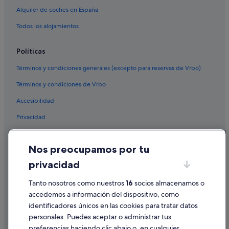
Alquiler de coches en España
Todos los alojamientos
Políticas
Términos y condiciones generales (excepto para reservas de Vrbo)
Términos y condiciones de Vrbo
Accesibilidad
Privacidad
Cookies
Nos preocupamos por tu
Condiciones de uso
privacidad
Información legal/contacto
Pautas sobre el contenido y cómo denunciar contenido
Tanto nosotros como nuestros
16
socios almacenamos o
accedemos a información del dispositivo, como
identificadores únicos en las cookies para tratar datos
Ayuda
personales. Puedes aceptar o administrar tus
Ayuda
preferencias haciendo clic abajo o, en cualquier