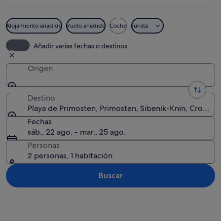
Alojamiento añadido
Vuelo añadido
Coche
Turista
Una playa con filas de tumbonas y somb
Añadir varias fechas o destinos
Origen
Destino
Playa de Primosten, Primosten, Sibenik-Knin, Croacia
Fechas
sáb., 22 ago. - mar., 25 ago.
Personas
2 personas, 1 habitación
Buscar
Ver mapa