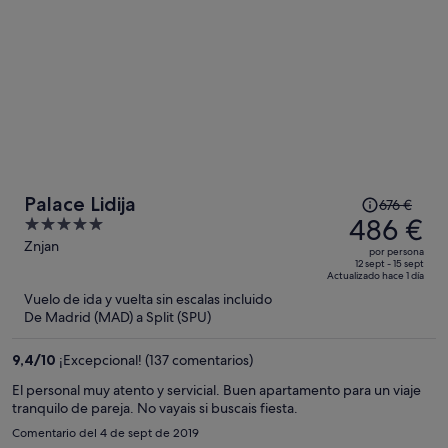
El
Palace Lidija
676 €
precio
486 €
5
era
out
Znjan
por persona
de
of
12 sept - 15 sept
Actualizado hace 1 día
676 €,
5
Vuelo de ida y vuelta sin escalas incluido
ahora
De Madrid (MAD) a Split (SPU)
es
de
9,4
/
10
¡Excepcional! (137 comentarios)
486 €
por
El personal muy atento y servicial. Buen apartamento para un viaje
tranquilo de pareja. No vayais si buscais fiesta.
persona
Comentario del 4 de sept de 2019