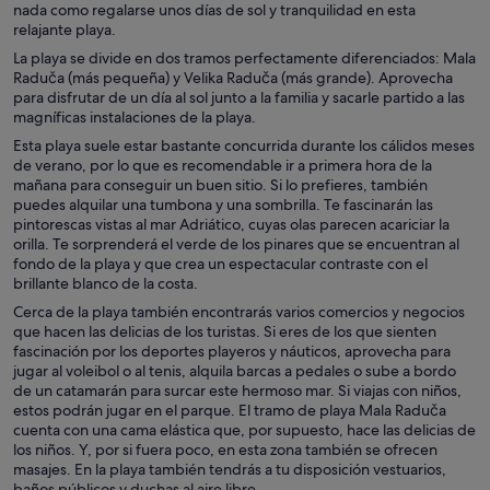
nada como regalarse unos días de sol y tranquilidad en esta
relajante playa.
La playa se divide en dos tramos perfectamente diferenciados: Mala
Raduča (más pequeña) y Velika Raduča (más grande). Aprovecha
para disfrutar de un día al sol junto a la familia y sacarle partido a las
magníficas instalaciones de la playa.
Esta playa suele estar bastante concurrida durante los cálidos meses
de verano, por lo que es recomendable ir a primera hora de la
mañana para conseguir un buen sitio. Si lo prefieres, también
puedes alquilar una tumbona y una sombrilla. Te fascinarán las
pintorescas vistas al mar Adriático, cuyas olas parecen acariciar la
orilla. Te sorprenderá el verde de los pinares que se encuentran al
fondo de la playa y que crea un espectacular contraste con el
brillante blanco de la costa.
Cerca de la playa también encontrarás varios comercios y negocios
que hacen las delicias de los turistas. Si eres de los que sienten
fascinación por los deportes playeros y náuticos, aprovecha para
jugar al voleibol o al tenis, alquila barcas a pedales o sube a bordo
de un catamarán para surcar este hermoso mar. Si viajas con niños,
estos podrán jugar en el parque. El tramo de playa Mala Raduča
cuenta con una cama elástica que, por supuesto, hace las delicias de
los niños. Y, por si fuera poco, en esta zona también se ofrecen
masajes. En la playa también tendrás a tu disposición vestuarios,
baños públicos y duchas al aire libre.