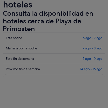
hoteles
Consulta la disponibilidad en
hoteles cerca de Playa de
Primosten
Comprueba
Esta noche
6 ago - 7 ago
los
precios
Comprueba
Mañana por la noche
7 ago - 8 ago
cerca
los
de
precios
Comprueba
Este fin de semana
7 ago - 9 ago
Playa
cerca
los
de
de
precios
Comprueba
Próximo fin de semana
14 ago - 16 ago
Primosten
Playa
cerca
los
para
de
de
precios
esta
Primosten
Playa
cerca
noche,
para
de
de
6
mañana
Primosten
Playa
ago
por
para
de
-
la
este
Primosten