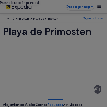
Pasar a la sección principal
Descargar app
Organiza tu viaje
Primosten
Playa de Primosten
Playa de Primosten
Fotos
de
Playa
11
de
Primosten
Alojamientos
Vuelos
Coches
Paquetes
Actividades