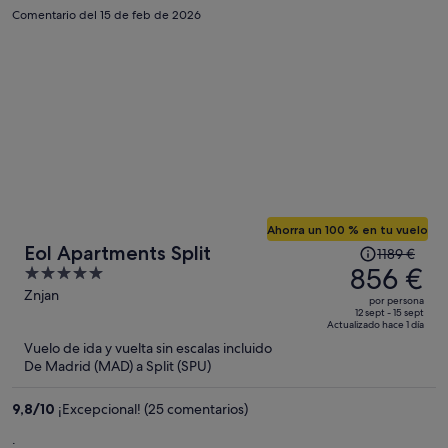
Comentario del 15 de feb de 2026
Ahorra un 100 % en tu vuelo
El
Eol Apartments Split
1189 €
precio
856 €
5
era
out
Znjan
por persona
de
of
12 sept - 15 sept
Actualizado hace 1 día
1189 €,
5
Vuelo de ida y vuelta sin escalas incluido
ahora
De Madrid (MAD) a Split (SPU)
es
de
9,8
/
10
¡Excepcional! (25 comentarios)
856 €
por
.