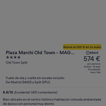
Ahorra un 100 % en tu vuelo
El
Plaza Marchi Old Town - MAG
854 €
precio
574 €
4
Quaint & Elegant Boutique Hotels
era
out
Old Town Split
por persona
de
of
12 sept - 15 sept
Actualizado
854 €,
5
hace 1 día
ahora
Vuelo de ida y vuelta sin escalas incluido
es
De Madrid (MAD) a Split (SPU)
de
574 €
8,8
/
10
¡Excelente! (410 comentarios)
por
Bien ubicado en el centro histórico habitacion cómoda ambientada
persona
de época con personal muy atento