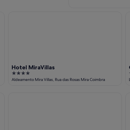
Hotel MiraVillas
Qu
Hotel MiraVillas
4
out
Aldeamento Mira Villas, Rua das Rosas Mira Coimbra
of
5
Casa da Lagoa
Id