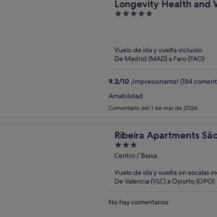
Longevity Health and W
5
Only
out
of
5
Vuelo de ida y vuelta incluido
De Madrid (MAD) a Faro (FAO)
9,2
/
10
¡Impresionante! (184 coment
Amabilidad
Comentario del 1 de mar de 2026
Ribeira Apartments Sã
3
out
Centro / Baixa
of
Vuelo de ida y vuelta sin escalas i
5
De Valencia (VLC) a Oporto (OPO)
No hay comentarios