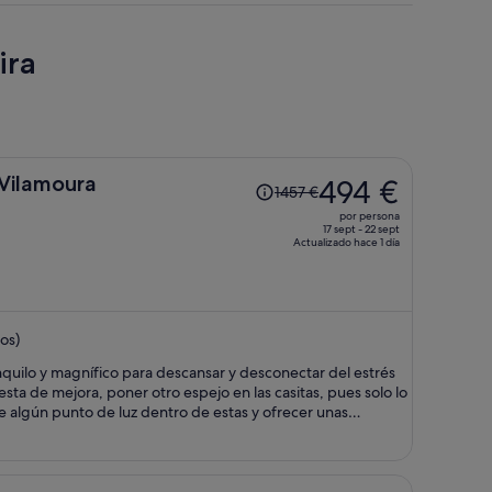
ira
El
 Vilamoura
494 €
1457 €
precio
por persona
era
17 sept - 22 sept
Actualizado hace 1 día
de
1457 €,
ahora
es
os)
de
494 €
quilo y magnífico para descansar y desconectar del estrés
por
esta de mejora, poner otro espejo en las casitas, pues solo lo
persona
de algún punto de luz dentro de estas y ofrecer unas
 que eran muy, muy blanditas. Pero lo digo como
ncia. El desayuno es fabuloso, no falta detalle, rico,
abundante, de calidad. En general una experiencia muy buena. Muy recomendable.