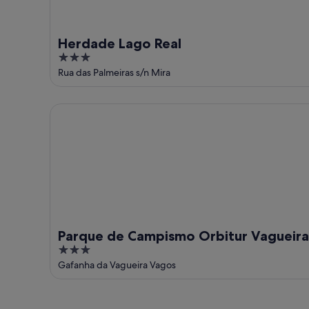
Herdade Lago Real
3
out
Rua das Palmeiras s/n Mira
of
5
Parque de Campismo Orbitur Vagueira
Parque de Campismo Orbitur Vagueira
3
out
Gafanha da Vagueira Vagos
of
5