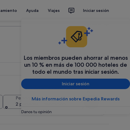
jamiento
Ayuda
Viajes
Iniciar sesión
Organiza tu viaje
Los miembros pueden ahorrar al menos
un 10 % en más de 100 000 hoteles de
todo el mundo tras iniciar sesión.
Iniciar sesión
Añadir varias fechas o destinos
Personas
Más información sobre Expedia Rewards
Buscar
2 personas, 1 habitación
Danos tu opinión