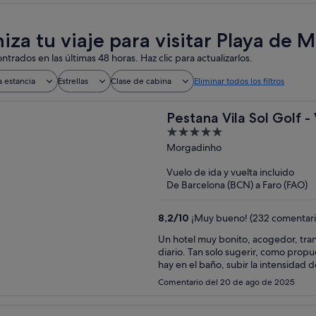
za tu viaje para visitar Playa de M
ntrados en las últimas 48 horas. Haz clic para actualizarlos.
a estancia
Estrellas
Clase de cabina
Eliminar todos los filtros
Pestana Vila Sol Golf -
5
out
Morgadinho
of
Vuelo de ida y vuelta incluido
5
De Barcelona (BCN) a Faro (FAO)
8,2
/
10
¡Muy bueno! (232 comentari
Un hotel muy bonito, acogedor, tran
diario. Tan solo sugerir, como propu
hay en el baño, subir la intensidad 
almohadas o carta de almohadas, ya
Comentario del 20 de ago de 2025
sugerencia, subiría en calidad la esta