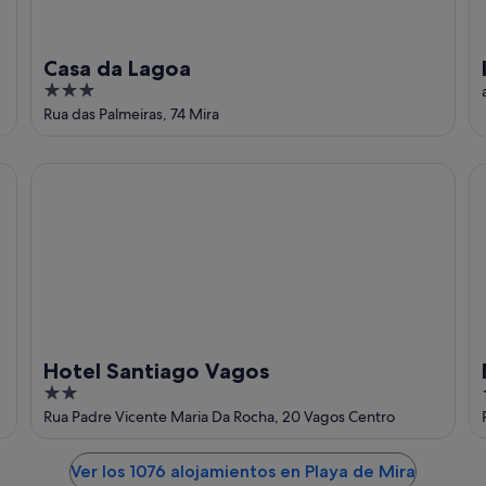
Casa da Lagoa
3
out
Rua das Palmeiras, 74 Mira
of
5
Hotel Santiago Vagos
MS
Hotel Santiago Vagos
2
out
Rua Padre Vicente Maria Da Rocha, 20 Vagos Centro
of
5
Ver los 1076 alojamientos en Playa de Mira