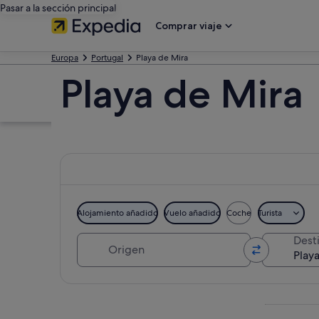
Pasar a la sección principal
Comprar viaje
Europa
Portugal
Playa de Mira
Playa de Mira
Alojamiento añadido
Vuelo añadido
Coche
Turista
Origen
Dest
Ver mapa