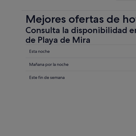
Mejores ofertas de ho
Consulta la disponibilidad e
de Playa de Mira
Comprueba
Esta noche
los
precios
Comprueba
Mañana por la noche
cerca
los
de
precios
Comprueba
Este fin de semana
Playa
cerca
los
de
de
precios
Mira
Playa
cerca
para
de
de
esta
Mira
Playa
noche,
para
de
7
mañana
Mira
ago
por
para
-
la
este