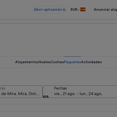
•
Abrir aplicación
EUR
Anunciar alo
Alojamientos
Vuelos
Coches
Paquetes
Actividades
ino
Fechas
vie., 21 ago. - lun., 24 ago.