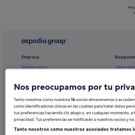
Prec
y
Empresa
Búsqued
Quiénes somos
Viajes a Esp
Empleo
Hoteles en 
Nos preocupamos por tu priva
Anuncia tu alojamiento
Alquileres 
Publicidad
Paquetes de
Tanto nosotros como nuestros
16
socios almacenamos o accedemos
Prensa
Vuelos bara
como identificadores únicos en las cookies para tratar datos per
tus preferencias haciendo clic abajo o, en cualquier momento, a t
Alquiler de
privacidad. Tus preferencias se notificarán a nuestros socios y n
Todos los a
Tanto nosotros como nuestros asociados tratamos l