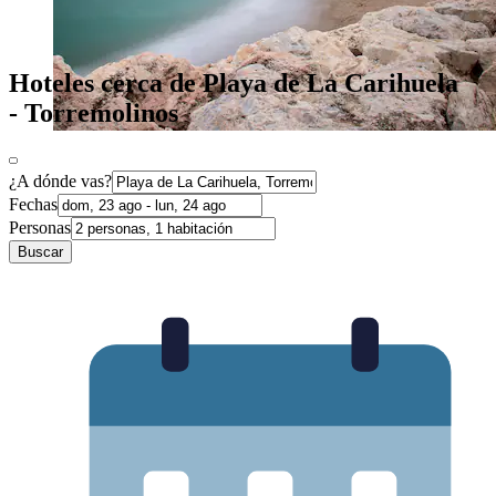
Hoteles cerca de Playa de La Carihuela
- Torremolinos
¿A dónde vas?
Fechas
Personas
Buscar