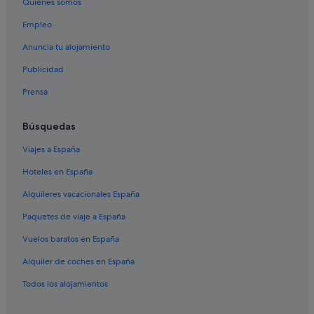
Hoteles LGTBQIA en Tuvalu
Quiénes somos
Pousadas en Tuvalu
Empleo
Fongafale hoteles
Anuncia tu alojamiento
Publicidad
Prensa
Búsquedas
Viajes a España
Hoteles en España
Alquileres vacacionales España
Paquetes de viaje a España
Vuelos baratos en España
Alquiler de coches en España
Todos los alojamientos