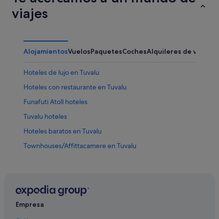
ago
-
viajes
9
ago
Alojamientos
Vuelos
Paquetes
Coches
Alquileres de vacaci
Hoteles de lujo en Tuvalu
Hoteles con restaurante en Tuvalu
Funafuti Atoll hoteles
Tuvalu hoteles
Hoteles baratos en Tuvalu
Townhouses/Affittacamere en Tuvalu
Hoteles con todo incluido en Tuvalu
Casas de huéspedes en Tuvalu
Hoteles cerca de Estadio Vaiaku
Hoteles de aventura en Tuvalu
Empresa