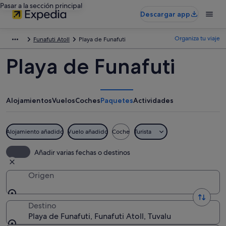
Pasar a la sección principal
Descargar app
Organiza tu viaje
Funafuti Atoll
Playa de Funafuti
Playa de Funafuti
Alojamientos
Vuelos
Coches
Paquetes
Actividades
Alojamiento añadido
Vuelo añadido
Coche
Turista
Añadir varias fechas o destinos
Origen
Destino
Playa de Funafuti, Funafuti Atoll, Tuvalu