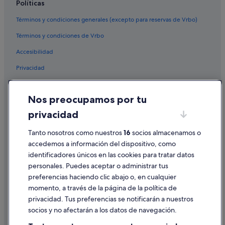
Políticas
Términos y condiciones generales (excepto para reservas de Vrbo)
Términos y condiciones de Vrbo
Accesibilidad
Privacidad
Cookies
Nos preocupamos por tu
Condiciones de uso
privacidad
Información legal/contacto
Tanto nosotros como nuestros
16
socios almacenamos o
Pautas sobre el contenido y cómo denunciar contenido
accedemos a información del dispositivo, como
identificadores únicos en las cookies para tratar datos
Ayuda
personales. Puedes aceptar o administrar tus
Ayuda
preferencias haciendo clic abajo o, en cualquier
momento, a través de la página de la política de
Cancelar un vuelo
privacidad. Tus preferencias se notificarán a nuestros
Cancelar una reserva de hotel o de un alquiler vacacional
socios y no afectarán a los datos de navegación.
Plazos de reembolso