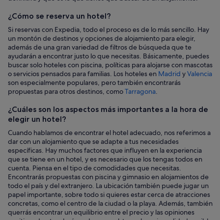
hotel
¿Cómo se reserva un hotel?
Si reservas con Expedia, todo el proceso es de lo más sencillo. Hay
un montón de destinos y opciones de alojamiento para elegir,
además de una gran variedad de filtros de búsqueda que te
ayudarán a encontrar justo lo que necesitas. Básicamente, puedes
buscar solo hoteles con piscina, políticas para alojarse con mascotas
o servicios pensados para familias. Los hoteles en
Madrid
y
Valencia
son especialmente populares, pero también encontrarás
propuestas para otros destinos, como
Tarragona
.
¿Cuáles son los aspectos más importantes a la hora de
elegir un hotel?
Cuando hablamos de encontrar el hotel adecuado, nos referimos a
dar con un alojamiento que se adapte a tus necesidades
específicas. Hay muchos factores que influyen en la experiencia
que se tiene en un hotel, y es necesario que los tengas todos en
cuenta. Piensa en el tipo de comodidades que necesitas.
Encontrarás propuestas con piscina y gimnasio en alojamientos de
todo el país y del extranjero. La ubicación también puede jugar un
papel importante, sobre todo si quieres estar cerca de atracciones
concretas, como el centro de la ciudad o la playa. Además, también
querrás encontrar un equilibrio entre el precio y las opiniones