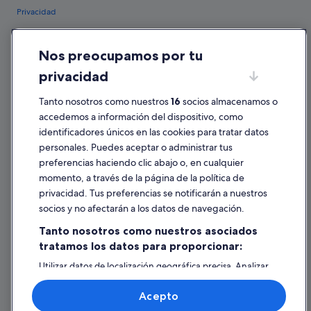
Privacidad
Cookies
Nos preocupamos por tu
Condiciones de uso
privacidad
Información legal/contacto
Pautas sobre el contenido y cómo denunciar contenido
Tanto nosotros como nuestros
16
socios almacenamos o
accedemos a información del dispositivo, como
identificadores únicos en las cookies para tratar datos
Ayuda
personales. Puedes aceptar o administrar tus
Ayuda
preferencias haciendo clic abajo o, en cualquier
momento, a través de la página de la política de
Cancelar un vuelo
privacidad. Tus preferencias se notificarán a nuestros
Cancelar una reserva de hotel o de un alquiler vacacional
socios y no afectarán a los datos de navegación.
Plazos de reembolso
Tanto nosotros como nuestros asociados
tratamos los datos para proporcionar:
Utilizar un cupón de Expedia
Utilizar datos de localización geográfica precisa. Analizar
Documentos para viajes internacionales
activamente las características del dispositivo para su
identificación. Almacenar la información en un dispositivo
Acepto
y/o acceder a ella. Publicidad y contenido personalizados,