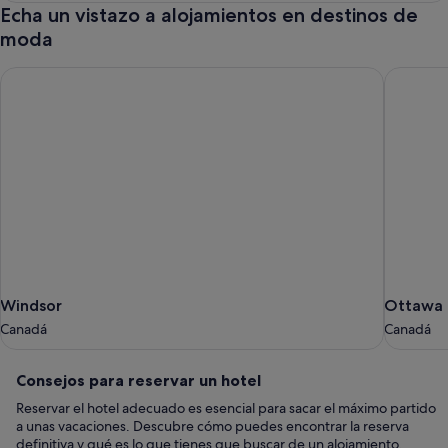
Echa un vistazo a alojamientos en destinos de
moda
Windsor
Ottawa
Windsor
Ottawa
Windsor
Ottawa
Canadá
Canadá
Canadá
Canadá
Consejos
Consejos para reservar un hotel
para
Reservar el hotel adecuado es esencial para sacar el máximo partido
reservar
a unas vacaciones. Descubre cómo puedes encontrar la reserva
un
definitiva y qué es lo que tienes que buscar de un alojamiento.