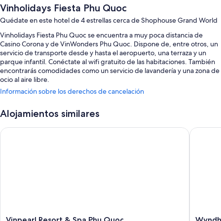
Vinholidays Fiesta Phu Quoc
Quédate en este hotel de 4 estrellas cerca de Shophouse Grand World
Vinholidays Fiesta Phu Quoc se encuentra a muy poca distancia de
Casino Corona y de VinWonders Phu Quoc. Dispone de, entre otros, un
servicio de transporte desde y hasta el aeropuerto, una terraza y un
parque infantil. Conéctate al wifi gratuito de las habitaciones. También
encontrarás comodidades como un servicio de lavandería y una zona de
ocio al aire libre.
Información sobre los derechos de cancelación
También hay otros servicios, como:
Una piscina al aire libre y una piscina infantil, con tumbonas
Alojamientos similares
Aparcamiento gratis
Vinpearl Resort & Spa Phu Quoc
Wyndham
Desayuno bufé (de pago), espacios sin humos y un servicio de
recepción las 24 horas
Servicios de conserjería, un salón de eventos y un ascensor
Características de la habitación
Las 687 habitaciones tienen características que incluyen aire
acondicionado, además de otras comodidades, como wifi gratis y cajas
fuertes.
Vinpearl
Wyndh
Vinpearl Resort & Spa Phu Quoc
Wyndh