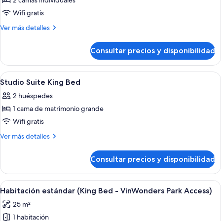
2 camas individuales
fotos
de
Wifi gratis
Standard
Más
Ver más detalles
Twin
detalles
de
Bed
Consultar precios y disponibilidad
Standard
Twin
Bed
Abrir
Minibar, caja fuerte, cortinas opacas y 
7
Studio Suite King Bed
todas
2 huéspedes
las
1 cama de matrimonio grande
fotos
de
Wifi gratis
Studio
Más
Ver más detalles
Suite
detalles
de
King
Consultar precios y disponibilidad
Studio
Bed
Suite
King
Abrir
Una habitación de hotel con cama, mesit
5
Bed
Habitación estándar (King Bed - VinWonders Park Access)
todas
25 m²
las
1 habitación
fotos