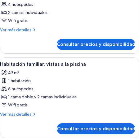
4 huéspedes
Habitación
estándar
2 camas individuales
con
Wifi gratis
2
Más
Ver más detalles
camas
detalles
individuales
de
Consultar precios y disponibilidad
Habitación
(Standard
estándar
Twin)
con
Abrir
Habitación de hotel con una cama grand
7
2
Habitación familiar, vistas a la piscina
todas
camas
49 m²
individuales
las
(Standard
1 habitación
fotos
Twin)
de
6 huéspedes
Habitación
1 cama doble y 2 camas individuales
familiar,
Wifi gratis
vistas
Más
Ver más detalles
a
detalles
la
de
Consultar precios y disponibilidad
Habitación
piscina
familiar,