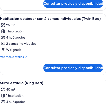
de
Consultar precios y disponibilidad
Habitación
estándar
(King
Abrir
Habitación de hotel con dos camas, un 
5
Bed)
Habitación estándar con 2 camas individuales (Twin Bed)
todas
25 m²
las
1 habitación
fotos
de
4 huéspedes
Habitación
2 camas individuales
estándar
Wifi gratis
con
Más
Ver más detalles
2
detalles
camas
de
Consultar precios y disponibilidad
Habitación
individuales
estándar
(Twin
con
Abrir
Habitación de hotel con cama, sofá, escr
Bed)
7
2
Suite estudio (King Bed)
todas
camas
40 m²
individuales
las
(Twin
1 habitación
fotos
Bed)
de
4 huéspedes