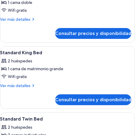
Suite
1 cama doble
estudio
Wifi gratis
(King
Más
Ver más detalles
Bed)
detalles
de
Consultar precios y disponibilidad
Suite
estudio
(King
Abrir
Minibar, caja fuerte, cortinas opacas y 
5
Bed)
Standard King Bed
todas
2 huéspedes
las
1 cama de matrimonio grande
fotos
de
Wifi gratis
Standard
Más
Ver más detalles
King
detalles
de
Bed
Consultar precios y disponibilidad
Standard
King
Bed
Abrir
Minibar, caja fuerte, cortinas opacas y 
6
Standard Twin Bed
todas
2 huéspedes
las