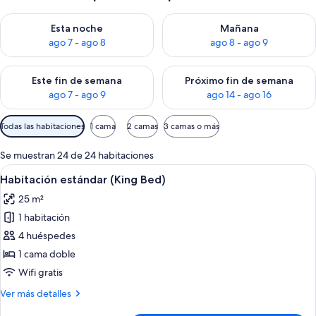
Consulta la disponibilidad para esta noche, ago 7 - ago 8
Consulta la disponibilidad pa
Esta noche
Mañana
ago 7 - ago 8
ago 8 - ago 9
Consulta la disponibilidad para este fin de semana, ago 7 - ag
Consulta la disponibilidad par
Este fin de semana
Próximo fin de semana
ago 7 - ago 9
ago 14 - ago 16
Filtros
Todas las habitaciones
1 cama
2 camas
3 camas o más
disponibles
para
Se muestran 24 de 24 habitaciones
las
Abrir
Una habitación de hotel con cama, mesit
5
Habitación estándar (King Bed)
habitaciones
todas
25 m²
las
1 habitación
fotos
de
4 huéspedes
Habitación
1 cama doble
estándar
Wifi gratis
(King
Más
Ver más detalles
Bed)
detalles