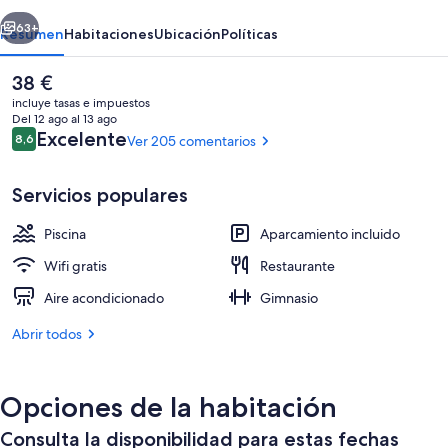
Quoc
erior
Siguiente
63+
Resumen
Habitaciones
Ubicación
Políticas
El
38 €
precio
incluye tasas e impuestos
actual
Del 12 ago al 13 ago
es
Comentarios
Excelente
8,6
Ver 205 comentarios
8,6 de 10
de
38 €
Servicios populares
Piscina
Aparcamiento incluido
Exterior
Wifi gratis
Restaurante
Aire acondicionado
Gimnasio
Abrir todos
Opciones de la habitación
Consulta la disponibilidad para estas fechas