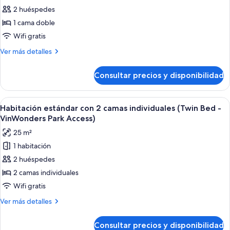
de
2 huéspedes
Habitación
1 cama doble
estándar
Wifi gratis
(King
Más
Ver más detalles
Bed
detalles
-
de
Consultar precios y disponibilidad
Habitación
VinWonders
estándar
Park
(King
Abrir
Habitación de hotel con dos camas, un 
Access)
5
Bed
Habitación estándar con 2 camas individuales (Twin Bed -
todas
-
VinWonders Park Access)
VinWonders
las
25 m²
Park
fotos
Access)
1 habitación
de
2 huéspedes
Habitación
estándar
2 camas individuales
con
Wifi gratis
2
Más
Ver más detalles
camas
detalles
individuales
de
Consultar precios y disponibilidad
Habitación