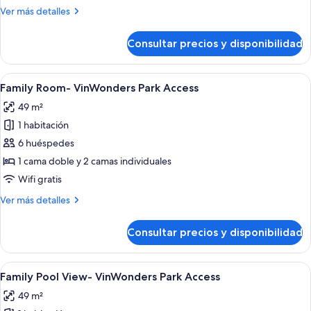
View
Más
Ver más detalles
-
detalles
VinWonders
de
Consultar precios y disponibilidad
Family
&
Pool
Safari
View
Abrir
Habitación de hotel con dos camas, ven
9
-
Family Room- VinWonders Park Access
todas
VinWonders
49 m²
&
las
Safari
1 habitación
fotos
de
6 huéspedes
Family
1 cama doble y 2 camas individuales
Room-
Wifi gratis
VinWonders
Más
Ver más detalles
Park
detalles
Access
de
Consultar precios y disponibilidad
Family
Room-
VinWonders
Abrir
Una habitación de hotel con dos camas,
7
Park
Family Pool View- VinWonders Park Access
todas
Access
49 m²
las