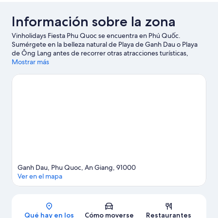
Información sobre la zona
Vinholidays Fiesta Phu Quoc se encuentra en Phú Quốc.
Sumérgete en la belleza natural de Playa de Ganh Dau o Playa
de Ông Lang antes de recorrer otras atracciones turísticas,
como VinWonders Phu Quoc y Zoológico Vinpearl Safari. No
Mostrar más
olvides visitar Granja apícola Phu Quoc: ¡te encantará!
Ver guía
de viaje de Phú Quốc
Ganh Dau, Phu Quoc, An Giang, 91000
Ver en el mapa
Mapa
Qué hay en los
Cómo moverse
Restaurantes