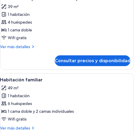
todas
camas
VinWonders
39 m²
individuales
las
&
(Twin
1 habitación
fotos
Safari)
Bed
de
4 huéspedes
-
Suite
VinWonders
1 cama doble
&
estudio
Wifi gratis
Safari)
(VinWoders
Más
Ver más detalles
&
detalles
Safari)
de
Consultar precios y disponibilidad
Suite
estudio
(VinWoders
Abrir
Habitación de hotel con dos camas, ven
9
&
Habitación familiar
todas
Safari)
49 m²
las
1 habitación
fotos
de
6 huéspedes
Habitación
1 cama doble y 2 camas individuales
familiar
Wifi gratis
Más
Ver más detalles
detalles