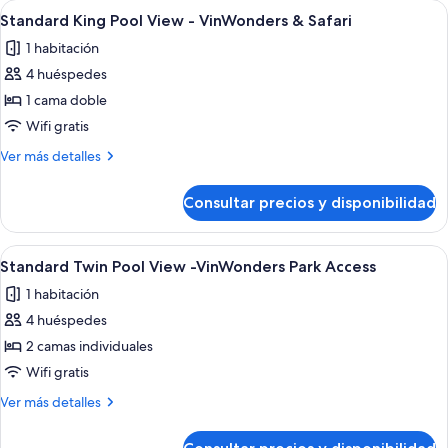
Abrir
Habitación de hotel con una cama grand
Access
5
View-
Standard King Pool View - VinWonders & Safari
todas
VinWonders
1 habitación
Park
las
Access
4 huéspedes
fotos
de
1 cama doble
Standard
Wifi gratis
King
Más
Ver más detalles
Pool
detalles
View
de
Consultar precios y disponibilidad
Standard
-
King
VinWonders
Pool
Abrir
Minibar, caja fuerte, cortinas opacas y 
&
4
View
Standard Twin Pool View -VinWonders Park Access
todas
-
Safari
1 habitación
VinWonders
las
&
4 huéspedes
fotos
Safari
de
2 camas individuales
Standard
Wifi gratis
Twin
Más
Ver más detalles
Pool
detalles
View
de