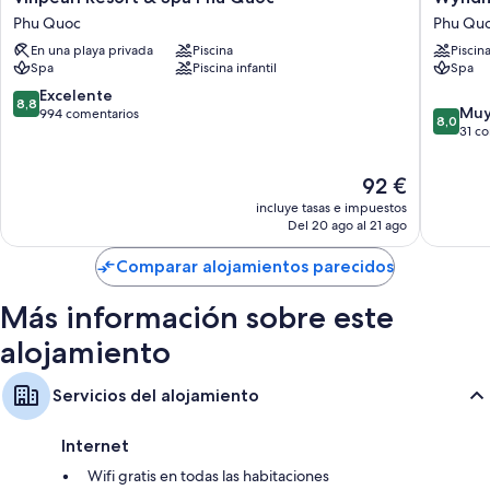
Además, otros de los servicios que encontrarás incluyen los siguientes:
Resort
Garden
Phu Quoc
Phu Qu
&
Grandw
Bolsitas de té y café soluble gratuitos y hervidores eléctricos
En una playa privada
Piscina
Piscin
Spa
Phu
Spa
Piscina infantil
Spa
Bidés, secadores de pelo y champú
Phu
Quoc
Quoc
Phu
8.8
Excelente
Armarios o roperos, servicio de limpieza diario y teléfonos
8,8
8.0
Phu
Quoc
Muy
sobre
994 comentarios
8,0
sobre
Quoc
31 c
10,
10,
Excelente,
Muy
994 comentarios
El
92 €
bueno,
precio
incluye tasas e impuestos
31 come
actual
Del 20 ago al 21 ago
es
de
Comparar alojamientos parecidos
92 €
Más información sobre este
alojamiento
Servicios del alojamiento
Internet
Wifi gratis en todas las habitaciones