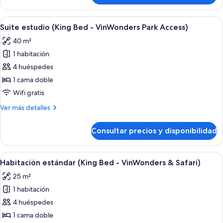
(Twin
estándar
Bed
con
Abrir
Habitación de hotel con cama, sofá, escr
-
7
2
Suite estudio (King Bed - VinWonders Park Access)
todas
camas
VinWonders
40 m²
individuales
las
Park
(Twin
1 habitación
fotos
Access)
Bed
de
4 huéspedes
-
Suite
VinWonders
1 cama doble
Park
estudio
Wifi gratis
Access)
(King
Más
Ver más detalles
Bed
detalles
-
de
Consultar precios y disponibilidad
Suite
VinWonders
estudio
Park
(King
Abrir
Una habitación de hotel con cama, mesit
Access)
5
Bed
Habitación estándar (King Bed - VinWonders & Safari)
todas
-
25 m²
VinWonders
las
Park
1 habitación
fotos
Access)
de
4 huéspedes
Habitación
1 cama doble