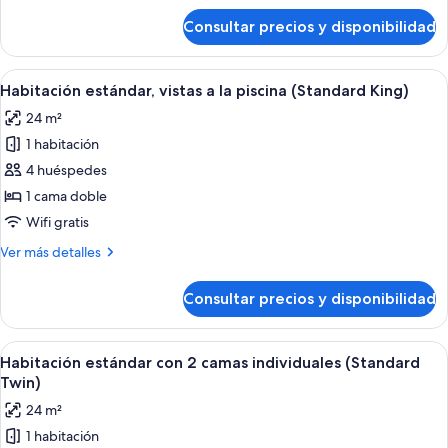
de
Consultar precios y disponibilidad
Habitación
familiar
Abrir
Habitación de hotel con una cama grand
5
Habitación estándar, vistas a la piscina (Standard King)
todas
24 m²
las
1 habitación
fotos
de
4 huéspedes
Habitación
1 cama doble
estándar,
Wifi gratis
vistas
Más
Ver más detalles
a
detalles
la
de
Consultar precios y disponibilidad
Habitación
piscina
estándar,
(Standard
vistas
Abrir
Habitación de hotel con dos camas, una
King)
4
a
Habitación estándar con 2 camas individuales (Standard
todas
la
Twin)
piscina
las
24 m²
(Standard
fotos
King)
1 habitación
de