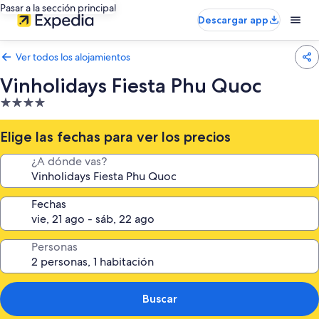
Pasar a la sección principal
Descargar app
Ver todos los alojamientos
Vinholidays Fiesta Phu Quoc
Alojamiento
de
4.0 estrellas
Elige las fechas para ver los precios
¿A dónde vas?
Fechas
Personas
Buscar