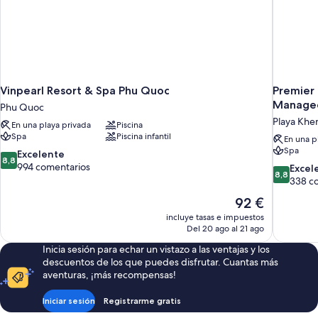
Vinpearl Resort & Spa Phu Quoc
Premier
Managed
Phu Quoc
Playa Kh
En una playa privada
Piscina
Spa
Piscina infantil
En una p
Spa
8.8
Excelente
8,8
sobre
994 comentarios
8.8
Excel
8,8
10,
sobre
338 c
Excelente,
10,
El
92 €
994 comentarios
Excelente
precio
incluye tasas e impuestos
338 comen
actual
Del 20 ago al 21 ago
es
Inicia sesión para echar un vistazo a las ventajas y los
de
descuentos de los que puedes disfrutar. Cuantas más
92 €
aventuras, ¡más recompensas!
Iniciar sesión
Registrarme gratis