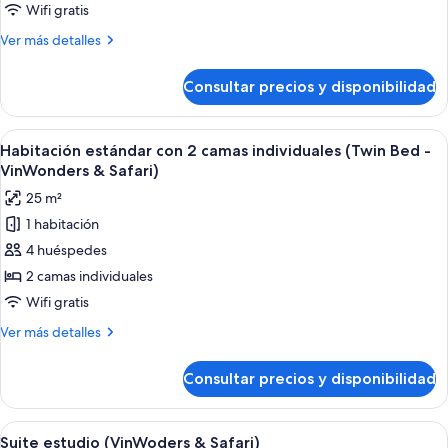
estándar
Wifi gratis
(King
Más
Ver más detalles
Bed
detalles
-
de
Consultar precios y disponibilidad
Habitación
VinWonders
estándar
&
(King
Abrir
Habitación de hotel con dos camas, un 
Safari)
4
Bed
Habitación estándar con 2 camas individuales (Twin Bed -
todas
-
VinWonders & Safari)
VinWonders
las
25 m²
&
fotos
Safari)
1 habitación
de
4 huéspedes
Habitación
estándar
2 camas individuales
con
Wifi gratis
2
Más
Ver más detalles
camas
detalles
individuales
de
Consultar precios y disponibilidad
Habitación
(Twin
estándar
Bed
con
Abrir
Habitación de hotel con cama, sofá, escr
-
7
2
Suite estudio (VinWoders & Safari)