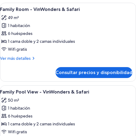
vistas
Abrir
Habitación de hotel con dos camas, ven
9
a
Family Room - VinWonders & Safari
todas
la
49 m²
piscina
las
1 habitación
fotos
de
6 huéspedes
Family
1 cama doble y 2 camas individuales
Room
Wifi gratis
-
Más
Ver más detalles
VinWonders
detalles
&
de
Consultar precios y disponibilidad
Family
Safari
Room
-
Abrir
Una habitación de hotel con dos camas,
7
VinWonders
Family Pool View - VinWonders & Safari
todas
&
50 m²
Safari
las
1 habitación
fotos
de
6 huéspedes
Family
1 cama doble y 2 camas individuales
Pool
Wifi gratis