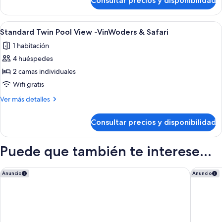
Consultar precios y disponibilidad
Standard
-
Twin
VinWonders
Pool
Abrir
Minibar, caja fuerte, cortinas opacas y 
Park
4
View
Standard Twin Pool View -VinWoders & Safari
todas
-
Access
1 habitación
VinWonders
las
Park
4 huéspedes
fotos
Access
de
2 camas individuales
Standard
Wifi gratis
Twin
Más
Ver más detalles
Pool
detalles
View
de
Consultar precios y disponibilidad
Standard
-
Twin
VinWoders
Pool
Puede que también te interese...
&
View
-
Safari
VinWoders
Vinpearl Resort & Spa Phu Quoc
Premier 
Anuncio
Anuncio
&
Safari