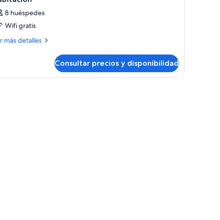
8 huéspedes
Wifi gratis
ás
r más detalles
talles
Consultar precios y disponibilidad
bitación