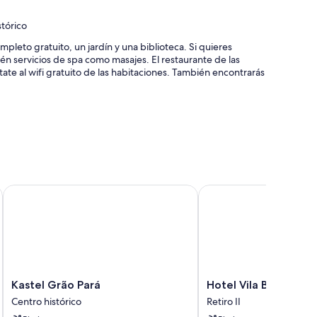
tórico
eto gratuito, un jardín y una biblioteca. Si quieres
ién servicios de spa como masajes. El restaurante de las
ate al wifi gratuito de las habitaciones. También encontrarás
ia turística y para la compra de entradas
ón y consigna de equipaje
Kastel Grão Pará
Hotel Vila Bavaria
 del personal
 características entre las que se incluyen un servicio de
odidades como wifi gratis y cajas fuertes.
Kastel
Hotel
Kastel Grão Pará
Hotel Vila Bavaria
ncluyen:
Grão
Vila
Centro histórico
Retiro II
Pará
Bavaria