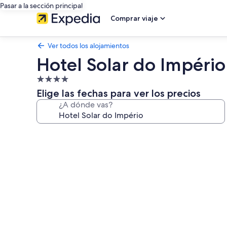
Pasar a la sección principal
Comprar viaje
Ver todos los alojamientos
Hotel Solar do Império
Alojamiento
de
Elige las fechas para ver los precios
4.0 estrellas
¿A dónde vas?
Galería
de
imágenes
de
Hotel
Solar
do