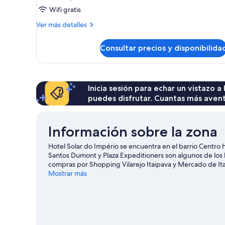
Wifi gratis
Más
Ver más detalles
detalles
de
Consultar precios y disponibilida
Habitación
Inicia sesión para echar un vistazo a
puedes disfrutar. Cuantas más aven
Información sobre la zona
Hotel Solar do Império se encuentra en el barrio Centro 
Santos Dumont y Plaza Expeditioners son algunos de los
compras por Shopping Vilarejo Itaipava y Mercado de Ita
también merecen la pena.
Mostrar más
Ver guía de viaje de Petrópoli