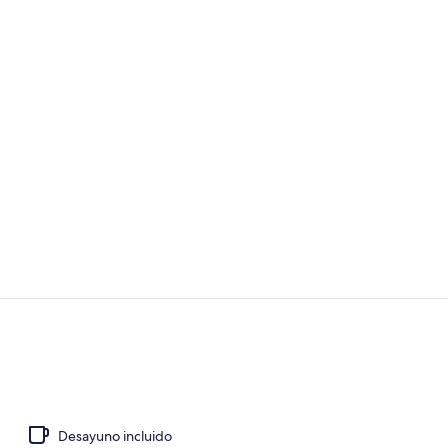
Se sirven al
Salón
Desayuno incluido