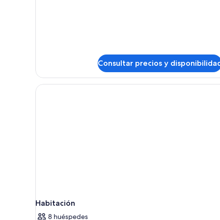
de
Suite
estándar
Consultar precios y disponibilida
Habitación
8 huéspedes