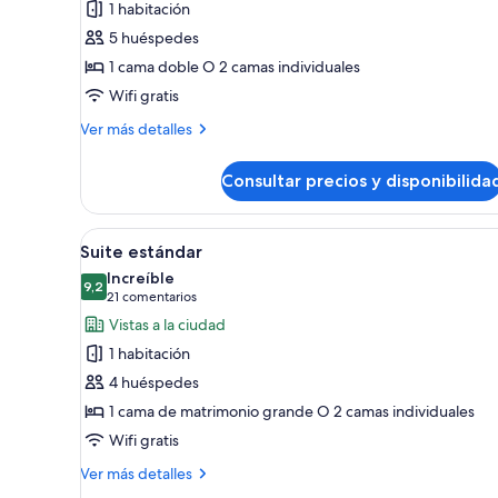
1 habitación
Suite
5 huéspedes
(Master)
1 cama doble O 2 camas individuales
Wifi gratis
Más
Ver más detalles
detalles
de
Consultar precios y disponibilida
Suite
(Master)
Abrir
Una habitación de hotel con un
7
Suite estándar
todas
Increíble
las
9,2
9,2 de 10
(21 comentarios)
21 comentarios
fotos
Vistas a la ciudad
de
1 habitación
Suite
4 huéspedes
estándar
1 cama de matrimonio grande O 2 camas individuales
Wifi gratis
Más
Ver más detalles
detalles