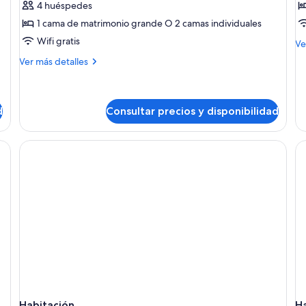
4 huéspedes
Suite
S
1 cama de matrimonio grande O 2 camas individuales
Royal
Wifi gratis
M
Ve
de
Más
Ver más detalles
de
detalles
Su
de
Suite
Royal
d
Consultar precios y disponibilidad
a cama, un escritorio con televisor, una silla, una mesa y un armario pequeñ
Habitación
H