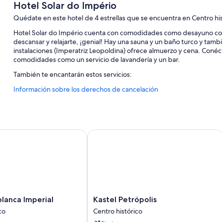
Hotel Solar do Império
Quédate en este hotel de 4 estrellas que se encuentra en Centro his
Hotel Solar do Império cuenta con comodidades como desayuno compl
descansar y relajarte, ¡genial! Hay una sauna y un baño turco y tamb
instalaciones (Imperatriz Leopoldina) ofrece almuerzo y cena. Conéct
comodidades como un servicio de lavandería y un bar.
También te encantarán estos servicios:
Información sobre los derechos de cancelación
Una piscina cubierta y una piscina al aire libre
Aparcamiento y aparcamiento con asistencia gratis
Personal multilingüe, servicio de celebración de bodas y asistenc
Periódicos gratuitos en el vestíbulo, una caja fuerte en recepci
nca Imperial
Kastel Petrópolis
Los huéspedes hablan muy bien de aspectos como la amabilidad
Características de la habitación
Todas las habitaciones cuentan con decoraciones diferentes y brindan
habitaciones las 24 horas y aire acondicionado, por no hablar de com
Kastel
lanca Imperial
Kastel Petrópolis
Además, otros servicios que encontrarás en todas las habitaciones i
Petrópolis
co
Centro histórico
Baños con duchas
Centro