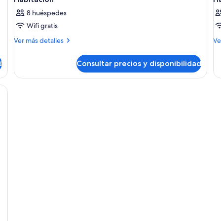
8 huéspedes
Wifi gratis
Más
M
Ver más detalles
Ve
detalles
de
de
de
d
Consultar precios y disponibilidad
Habitación
Ha