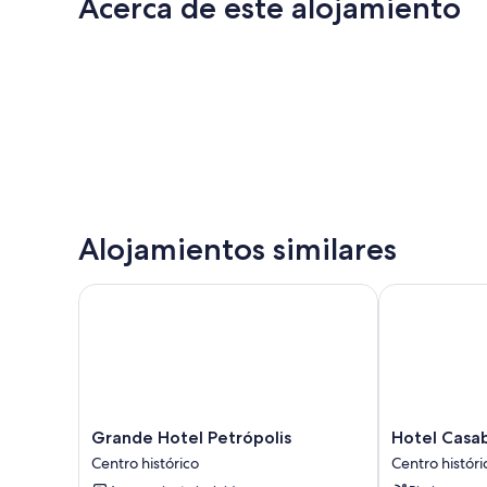
Acerca de este alojamiento
Alojamientos similares
Grande Hotel Petrópolis
Hotel Casabla
Grande
Hotel
Grande Hotel Petrópolis
Hotel Casab
Hotel
Casablanca
Centro histórico
Centro históri
Petrópolis
Imperial