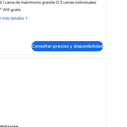
1 cama de matrimonio grande O 2 camas individuales
uite
Wifi gratis
ás
r más detalles
talles
ite
Consultar precios y disponibilidad
o.
abitación