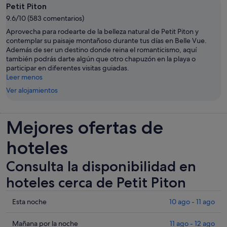
Petit Piton
9.6/10 (583 comentarios)
Aprovecha para rodearte de la belleza natural de Petit Piton y
contemplar su paisaje montañoso durante tus días en Belle Vue.
Además de ser un destino donde reina el romanticismo, aquí
también podrás darte algún que otro chapuzón en la playa o
participar en diferentes visitas guiadas.
Leer menos
Ver alojamientos
Mejores ofertas de
hoteles
Consulta la disponibilidad en
hoteles cerca de Petit Piton
Comprueba
Esta noche
10 ago - 11 ago
los
precios
Comprueba
Mañana por la noche
11 ago - 12 ago