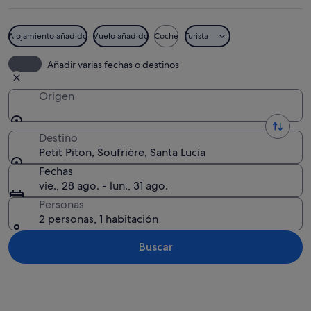
Alojamiento añadido
Vuelo añadido
Coche
Turista
Un paisaje exuberante con una montaña
Añadir varias fechas o destinos
Origen
Destino
Petit Piton, Soufrière, Santa Lucía
Fechas
vie., 28 ago. - lun., 31 ago.
Personas
2 personas, 1 habitación
Buscar
Ver mapa