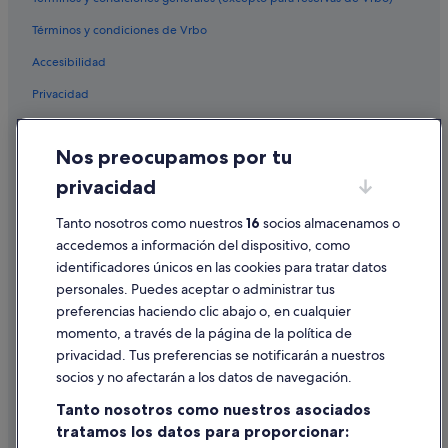
Términos y condiciones de Vrbo
Accesibilidad
Privacidad
Cookies
Nos preocupamos por tu
Condiciones de uso
privacidad
Información legal/contacto
Tanto nosotros como nuestros
16
socios almacenamos o
Pautas sobre el contenido y cómo denunciar contenido
accedemos a información del dispositivo, como
identificadores únicos en las cookies para tratar datos
Ayuda
personales. Puedes aceptar o administrar tus
Ayuda
preferencias haciendo clic abajo o, en cualquier
momento, a través de la página de la política de
Cancelar un vuelo
privacidad. Tus preferencias se notificarán a nuestros
Cancelar una reserva de hotel o de un alquiler vacacional
socios y no afectarán a los datos de navegación.
Plazos de reembolso
Tanto nosotros como nuestros asociados
tratamos los datos para proporcionar:
Utilizar un cupón de Expedia