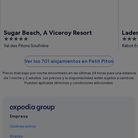
Sugar Beach, A Viceroy Resort
Lader
5
5
out
out
Val des Pitons Soufrière
Rabot Es
of
of
5
5
Ver los 701 alojamientos en Petit Piton
Precio más bajo por noche encontrado en las últimas 24 horas para una estancia
de 1 noche y 2 adultos. Los precios y la disponibilidad están sujetos a cambios.
Pueden aplicarse términos y condiciones adicionales.
Empresa
Quiénes somos
Empleo