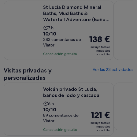
St Lucia Diamond Mineral Baths, Mud Baths & Waterfall Adve
Excursión 
St Lucia Diamond Mineral
Baths, Mud Baths &
Waterfall Adventure (Baños
mine...
La
7 h
10.0
10/10
duración
El
138 €
sobre
383 comentarios de
de
precio
Viator
10
la
incluye tasas e
es
impuestos
con
actividad
Cancelación gratuita
por adulto
de
383
es
138 €
comentarios
de
por
Visitas privadas y
Ver las 23 actividades
7 horas
adulto
personalizadas
Se abre en 
Volcán privado St Lucia, baños de lodo y cascada
Tour priva
Volcán privado St Lucia,
baños de lodo y cascada
La
6 h
10.0
10/10
duración
El
121 €
sobre
89 comentarios de
de
precio
Viator
10
la
incluye tasas e
es
impuestos
con
actividad
Cancelación gratuita
por adulto
de
89
es