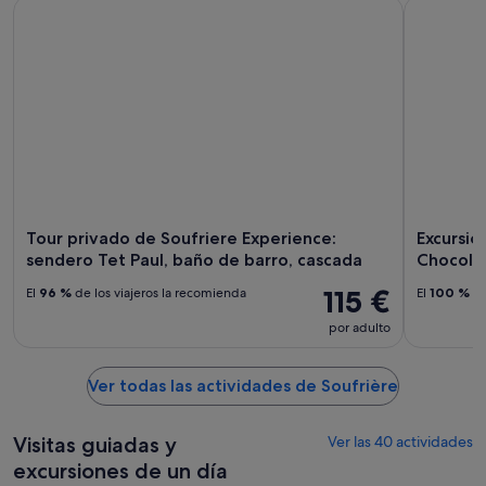
Tour privado de Soufriere Experience: sendero Tet Paul, ban
Excursión 
Tour privado de Soufriere Experience:
Excursió
sendero Tet Paul, baño de barro, cascada
Chocolat
115 €
El
96 %
de los viajeros la recomienda
El
100 %
de
por adulto
Ver todas las actividades de Soufrière
Visitas guiadas y
Ver las 40 actividades
excursiones de un día