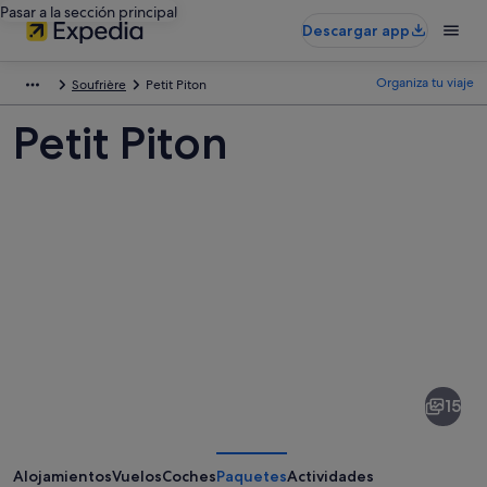
Pasar a la sección principal
Descargar app
Organiza tu viaje
Soufrière
Petit Piton
Petit Piton
Fotos
de
Petit
15
Piton
Alojamientos
Vuelos
Coches
Paquetes
Actividades