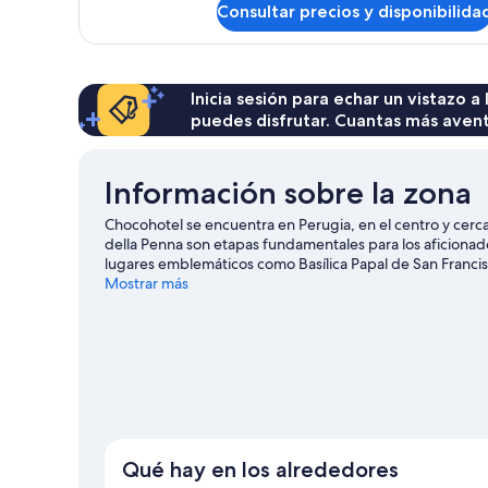
Consultar precios y disponibilida
Habitación
Inicia sesión para echar un vistazo a
puedes disfrutar. Cuantas más aven
Información sobre la zona
Chocohotel se encuentra en Perugia, en el centro y cerca
della Penna son etapas fundamentales para los aficionad
lugares emblemáticos como Basílica Papal de San Francisco
Parque temático Città della Domenica también merecen la
Mostrar más
técnica en un campo de golf cercano, o bien ir en busca
montaña.
Ver guía de viaje de Perugia
Qué hay en los alrededores