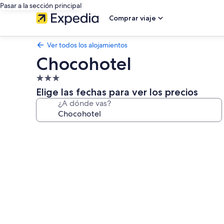
Pasar a la sección principal
Comprar viaje
Ver todos los alojamientos
Chocohotel
Alojamiento
de
Elige las fechas para ver los precios
3.0 estrellas
¿A dónde vas?
Galería
de
imágenes
de
Chocohotel