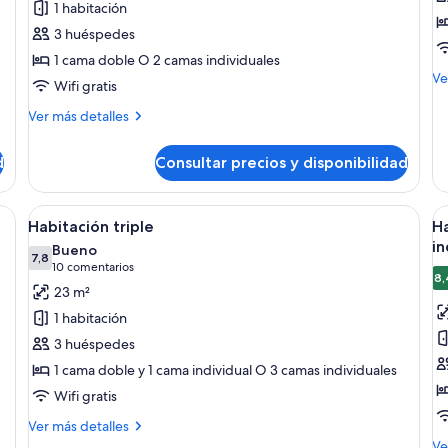
1 habitación
Habitación
S
3 huéspedes
doble
1 cama doble O 2 camas individuales
superior
M
Ve
Wifi gratis
de
de
Más
Ver más detalles
Su
detalles
de
d
Consultar precios y disponibilidad
Habitación
doble
superior
de madera, una cama con cubrecama marrón, una mesita de noche con lámpara y
Abrir
Habitación de hotel con dos camas, u
A
5
Habitación triple
Ha
todas
t
in
Bueno
las
7,8
la
7,8 de 10
(10 comentarios)
10 comentarios
8,
fotos
f
23 m²
de
d
1 habitación
Habitación
H
3 huéspedes
triple
e
1 cama doble y 1 cama individual O 3 camas individuales
c
Wifi gratis
1
c
Más
Ver más detalles
detalles
d
M
Ve