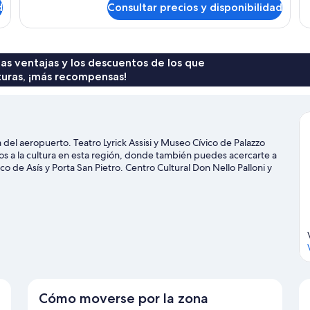
d
Consultar precios y disponibilidad
Habitación
Ha
 las ventajas y los descuentos de los que
turas, ¡más recompensas!
 del aeropuerto. Teatro Lyrick Assisi y Museo Cívico de Palazzo
os a la cultura en esta región, donde también puedes acercarte a
 de Asís y Porta San Pietro. Centro Cultural Don Nello Palloni y
 pena. ¡Saca los palos y mejora tu swing! Podrás depurar tu
 de aventuras practicando actividades como el ciclismo de
Cómo moverse por la zona