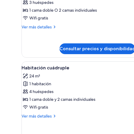
3 huéspedes
Habitación
1 cama doble O 2 camas individuales
estándar
Wifi gratis
doble
Más
Ver más detalles
detalles
de
Habitación
estándar
Consultar precios y disponibilida
doble
Abrir
Habitación de hotel con piso 
5
Habitación cuádruple
todas
24 m²
las
1 habitación
fotos
de
4 huéspedes
Habitación
1 cama doble y 2 camas individuales
cuádruple
Wifi gratis
Más
Ver más detalles
detalles
de
Habitación