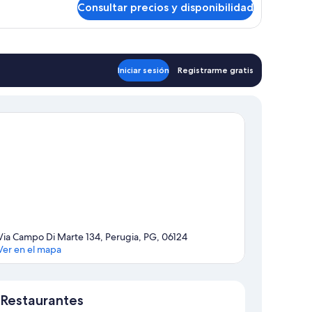
Consultar precios y disponibilidad
bitación
Iniciar sesión
Registrarme gratis
Via Campo Di Marte 134, Perugia, PG, 06124
Ver en el mapa
Mapa
Restaurantes