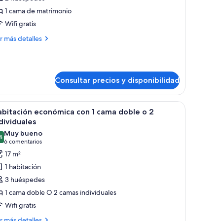
uite
1 cama de matrimonio
Wifi gratis
ás
r más detalles
talles
ite
Consultar precios y disponibilidad
 un estante en la pared con tazas y platillos.
na mesita de noche, una lámpara y una ventana con cortinas moradas.
brir
Habitación de hotel con una cama grande, dos
4
bitación económica con 1 cama doble o 2
odas
dividuales
s
Muy bueno
4
otos
8,4 de 10
(6 comentarios)
6 comentarios
e
17 m²
abitación
1 habitación
conómica
3 huéspedes
on
1 cama doble O 2 camas individuales
Wifi gratis
ama
oble
ás
r más detalles