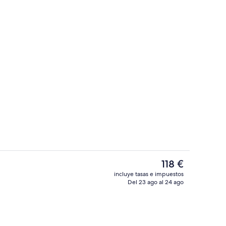
Servicio de la habitación
El
118 €
precio
incluye tasas e impuestos
actual
Del 23 ago al 24 ago
 sin asistencia gratuito
Una piscina al aire libre de temporada
es
de
118 €