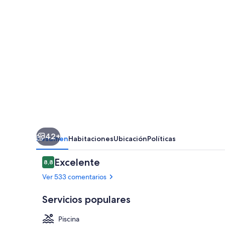
42+
Resumen
Habitaciones
Ubicación
Políticas
Comentarios
Excelente
8,8
8,8 de 10
Ver 533 comentarios
Servicios populares
Piscina