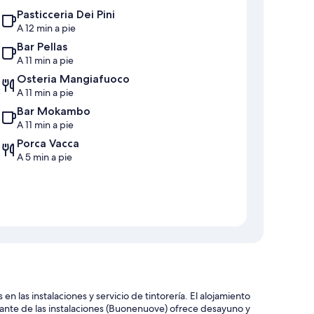
Pasticceria Dei Pini
A 12 min a pie
Bar Pellas
A 11 min a pie
Osteria Mangiafuoco
A 11 min a pie
Bar Mokambo
A 11 min a pie
Porca Vacca
A 5 min a pie
en las instalaciones y servicio de tintorería. El alojamiento
urante de las instalaciones (Buonenuove) ofrece desayuno y