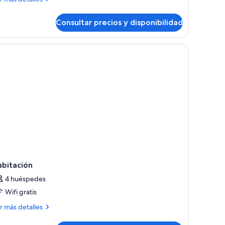
talles
Consultar precios y disponibilidad
bitación
ndividuales
onómica
n
ma
ble
dividuales
abitación
4 huéspedes
Wifi gratis
ás
r más detalles
talles