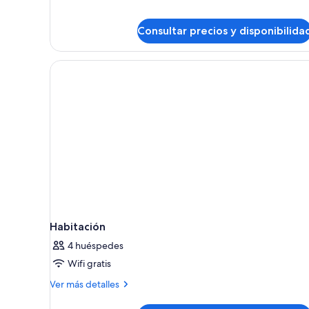
cuádruple
Consultar precios y disponibilida
Habitación
4 huéspedes
Wifi gratis
Más
Ver más detalles
detalles
de