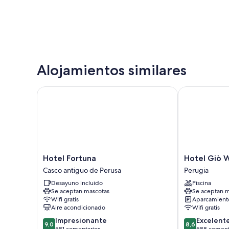
Alojamientos similares
Hotel Fortuna
Hotel Giò Win
Hotel
Hotel
Hotel Fortuna
Hotel Giò W
Fortuna
Giò
Casco antiguo de Perusa
Perugia
Casco
Wine
Desayuno incluido
Piscina
antiguo
e
Se aceptan mascotas
Se aceptan m
de
Jazz
Wifi gratis
Aparcamiento
Perusa
Area
Aire acondicionado
Wifi gratis
Perugia
9.0
8.6
Impresionante
Excelent
9,0
8,6