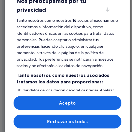
Nos preocupamos por tu
Condiciones de uso
privacidad
Información legal/contacto
Tanto nosotros como nuestros
16
socios almacenamos o
Pautas sobre el contenido y cómo denunciar contenido
accedemos a información del dispositivo, como
identificadores únicos en las cookies para tratar datos
Ayuda
personales. Puedes aceptar o administrar tus
Ayuda
preferencias haciendo clic abajo o, en cualquier
momento, a través de la página de la política de
Cancelar un vuelo
privacidad. Tus preferencias se notificarán a nuestros
Cancelar una reserva de hotel o de un alquiler vacacional
socios y no afectarán a los datos de navegación.
Plazos de reembolso
Tanto nosotros como nuestros asociados
tratamos los datos para proporcionar:
Utilizar un cupón de Expedia
Utilizar datos de localización geográfica precisa. Analizar
Documentos para viajes internacionales
activamente las características del dispositivo para su
identificación. Almacenar la información en un dispositivo
Acepto
y/o acceder a ella. Publicidad y contenido personalizados,
medición de publicidad y contenido, investigación de
audiencia y desarrollo de servicios.
© 2026 Expedia, Inc., una empresa de Expedia Group. Todos los
Rechazarlas todas
Lista de asociados (proveedores)
derechos reservados. Expedia y el logotipo de Expedia son marcas
comerciales o marcas comerciales registradas de Expedia, Inc.