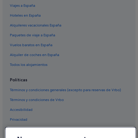
Viajes a España
Hoteles en España
Alquileres vacacionales España
Paquetes de viaje a España
Vuelos baratos en España
Alquiler de coches en España
Todos los alojamientos
Políticas
Términos y condiciones generales (excepto para reservas de Vrbo)
Términos y condiciones de Vrbo
Accesibilidad
Privacidad
Cookies