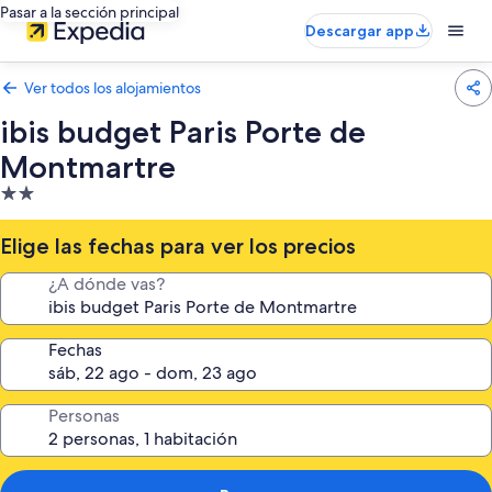
Pasar a la sección principal
Descargar app
Ver todos los alojamientos
ibis budget Paris Porte de
Montmartre
Alojamiento
de
2.0 estrellas
Elige las fechas para ver los precios
¿A dónde vas?
Fechas
Personas