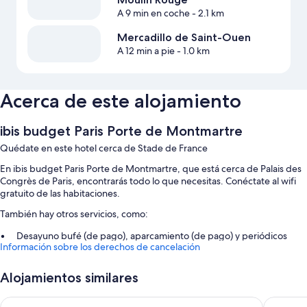
A 9 min en coche
- 2.1 km
Mercadillo de Saint-Ouen
A 12 min a pie
- 1.0 km
Acerca de este alojamiento
ibis budget Paris Porte de Montmartre
Quédate en este hotel cerca de Stade de France
En ibis budget Paris Porte de Montmartre, que está cerca de Palais des
Congrès de Paris, encontrarás todo lo que necesitas. Conéctate al wifi
gratuito de las habitaciones.
También hay otros servicios, como:
Desayuno bufé (de pago), aparcamiento (de pago) y periódicos
Información sobre los derechos de cancelación
gratuitos en el vestíbulo
Un servicio de recepción las 24 horas, espacios sin humos y un
Alojamientos similares
dispensador de agua
Consigna de equipaje y una máquina expendedora
hotelF1 Paris Saint-Ouen - Marché aux Puces
ibis budg