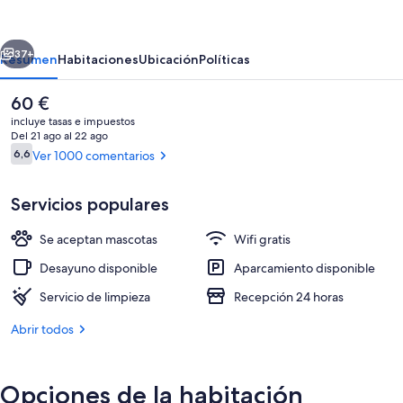
Paris
Porte
erior
Siguiente
de
37+
Resumen
Habitaciones
Ubicación
Políticas
Montmartre
El
60 €
precio
incluye tasas e impuestos
actual
Del 21 ago al 22 ago
es
Comentarios
6,6
Ver 1000 comentarios
6,6 de 10
de
60 €
Servicios populares
Se aceptan mascotas
Wifi gratis
Fachada del alojamiento
Desayuno disponible
Aparcamiento disponible
Servicio de limpieza
Recepción 24 horas
Abrir todos
Opciones de la habitación