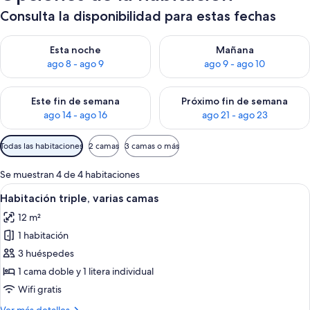
Consulta la disponibilidad para estas fechas
Consulta la disponibilidad para esta noche, ago 8 - ago 9
Consulta la disponibilidad pa
Esta noche
Mañana
ago 8 - ago 9
ago 9 - ago 10
Consulta la disponibilidad para este fin de semana, ago 14 - a
Consulta la disponibilidad par
Este fin de semana
Próximo fin de semana
ago 14 - ago 16
ago 21 - ago 23
Filtros
Todas las habitaciones
2 camas
3 camas o más
disponibles
para
Se muestran 4 de 4 habitaciones
las
Abrir
Una habitación de hotel con una cama,
4
Habitación triple, varias camas
habitaciones
todas
12 m²
las
1 habitación
fotos
de
3 huéspedes
Habitación
1 cama doble y 1 litera individual
triple,
Wifi gratis
varias
Más