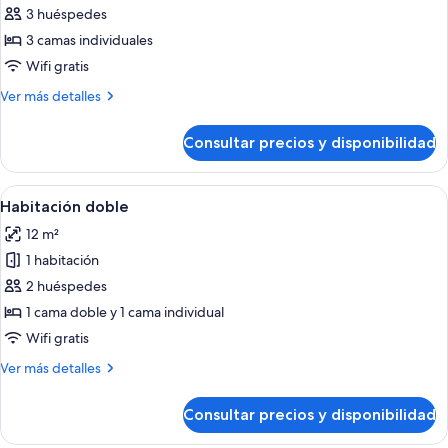
individuales
de
3 huéspedes
Habitación
3 camas individuales
triple,
Wifi gratis
3
Más
Ver más detalles
camas
detalles
individuales
de
Consultar precios y disponibilidad
Habitación
triple,
3
Abrir
Una habitación de hotel con cama, me
5
camas
Habitación doble
todas
individuales
12 m²
las
1 habitación
fotos
de
2 huéspedes
Habitación
1 cama doble y 1 cama individual
doble
Wifi gratis
Más
Ver más detalles
detalles
de
Consultar precios y disponibilidad
Habitación
doble