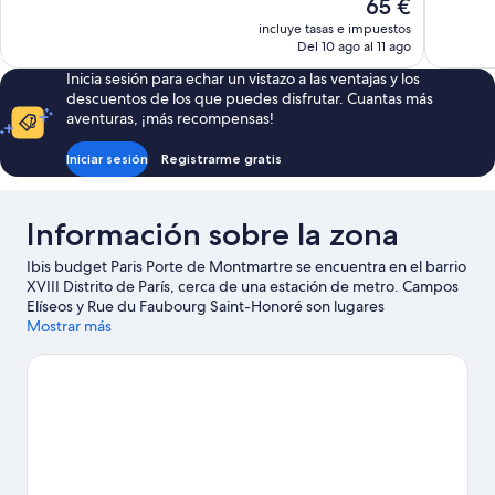
El
65 €
129 comentarios
bueno,
precio
206 comen
incluye tasas e impuestos
actual
Del 10 ago al 11 ago
es
Inicia sesión para echar un vistazo a las ventajas y los
de
descuentos de los que puedes disfrutar. Cuantas más
65 €
aventuras, ¡más recompensas!
Iniciar sesión
Registrarme gratis
Información sobre la zona
Ibis budget Paris Porte de Montmartre se encuentra en el barrio
XVIII Distrito de París, cerca de una estación de metro. Campos
Elíseos y Rue du Faubourg Saint-Honoré son lugares
imprescindibles para los amantes de las tiendas; añádelos a tu
Mostrar más
itinerario junto a otros atractivos turísticos como Jardines de las
Tullerías y Jardines de Luxemburgo. ¿Te apetece disfrutar de un
evento especial? Puedes buscar el calendario de Stade de
France o Estadio Roland Garros.
Ver guía de viaje de París