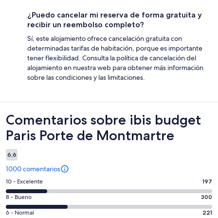
¿Puedo cancelar mi reserva de forma gratuita y
recibir un reembolso completo?
Sí, este alojamiento ofrece cancelación gratuita con
determinadas tarifas de habitación, porque es importante
tener flexibilidad. Consulta la política de cancelación del
alojamiento en nuestra web para obtener más información
sobre las condiciones y las limitaciones.
Comentarios
Comentarios sobre ibis budget
Paris Porte de Montmartre
6,6
1000 comentarios
197
10 - Excelente
197
comentarios
300
8 - Bueno
300
de
comentarios
un
221
6 - Normal
221