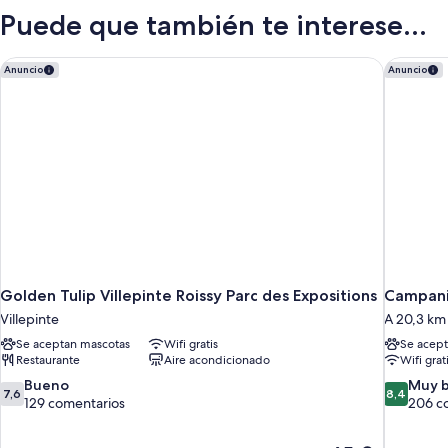
Puede que también te interese...
Golden Tulip Villepinte Roissy Parc des Expositions
Campanil
Anuncio
Anuncio
Golden Tulip Villepinte Roissy Parc des Expositions
Campani
Villepinte
A 20,3 km 
Se aceptan mascotas
Wifi gratis
Se acept
Restaurante
Aire acondicionado
Wifi grat
7.6
8.4
Bueno
Muy 
7,6
8,4
sobre
sobre
129 comentarios
206 c
10,
10,
Bueno,
Muy