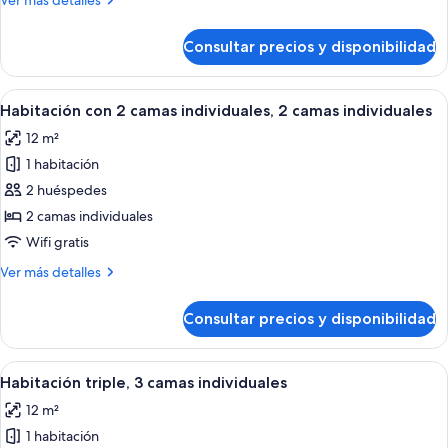
Ver más detalles
camas
detalles
de
Consultar precios y disponibilidad
Habitación
triple,
varias
Abrir
Habitación con 2 camas individuales, 2 
5
camas
Habitación con 2 camas individuales, 2 camas individuales
todas
12 m²
las
1 habitación
fotos
de
2 huéspedes
Habitación
2 camas individuales
con
Wifi gratis
2
Más
Ver más detalles
camas
detalles
individuales,
de
Consultar precios y disponibilidad
Habitación
2
con
camas
2
Abrir
Habitación con literas, una computado
individuales
5
camas
Habitación triple, 3 camas individuales
todas
individuales,
12 m²
2
las
camas
1 habitación
fotos