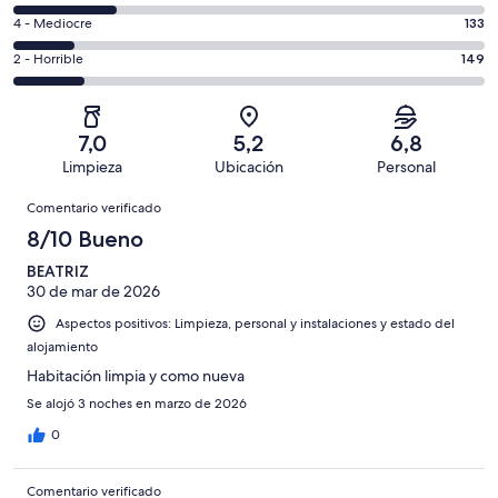
de
total
comentarios
un
133
4 - Mediocre
133
de
de
total
comentarios
1000
un
149
2 - Horrible
149
de
de
con
total
comentarios
1000
un
una
de
de
con
total
puntuación
1000
un
una
de
7,0
5,2
6,8
de
con
total
puntuación
1000
Limpieza
Ubicación
Personal
10
una
de
de
con
Comentarios
-
puntuación
1000
8
Comentario verificado
una
Excelente
de
con
-
puntuación
8/10 Bueno
6
una
Bueno
de
-
puntuación
BEATRIZ
4
Normal
30 de mar de 2026
de
-
2
Aspectos positivos: Limpieza, personal y instalaciones y estado del
Mediocre
-
alojamiento
Horrible
Habitación limpia y como nueva
Se alojó 3 noches en marzo de 2026
0
Comentario verificado