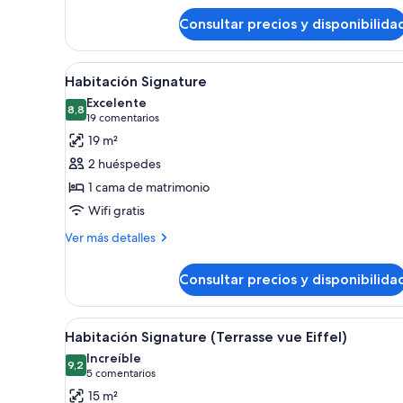
Habitación
(Classique)
Consultar precios y disponibilida
Abrir
Habitación de hotel con una ca
5
Habitación Signature
todas
Excelente
las
8,8
8,8 de 10
(19 comentarios)
19 comentarios
fotos
19 m²
de
2 huéspedes
Habitación
1 cama de matrimonio
Signature
Wifi gratis
Más
Ver más detalles
detalles
de
Consultar precios y disponibilida
Habitación
Signature
Abrir
Habitación de hotel con una ca
4
Habitación Signature (Terrasse vue Eiffel)
todas
Increíble
las
9,2
9,2 de 10
(5 comentarios)
5 comentarios
fotos
15 m²