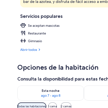
bar de la azotea, y disfruta de fácil acceso a 
Terraza en la
Servicios populares
Se aceptan mascotas
Restaurante
Gimnasio
Abrir todos
Opciones de la habitación
Consulta la disponibilidad para estas fec
Consulta la disponibilidad para esta noche, ago 7 - 
Consulta la d
Esta noche
ago 7 - ago 8
Filtros
Todas las habitaciones
1 cama
2 camas