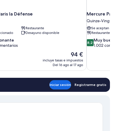
aris la Défense
Mercure Paris Gare
Quinze-Vingts
Restaurante
Se aceptan mascotas
icionado
Desayuno disponible
Restaurante
8.2
ionante
Muy bueno
8,2
sobre
omentarios
1.002 comentarios
10,
El
94 €
te,
Muy
precio
incluye tasas e impuestos
tarios
bueno,
actual
Del 16 ago al 17 ago
1.002 comentarios
es
de
94 €
Iniciar sesión
Registrarme gratis