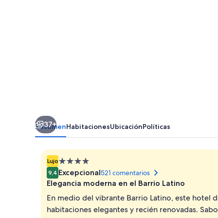
Arts
37+
Resumen
Habitaciones
Ubicación
Políticas
Alojamiento
Lujo
de
Excepcional
521 comentarios
9,4
4.0 estrellas
Elegancia moderna en el Barrio Latino
En medio del vibrante Barrio Latino, este hotel
habitaciones elegantes y recién renovadas. Sabor