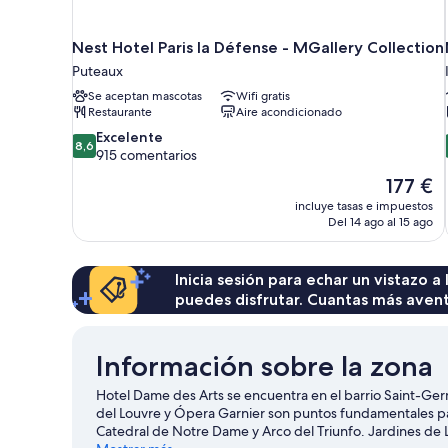
Nest Hotel Paris la Défense - MGallery Collection
Puteaux
Se aceptan mascotas
Wifi gratis
Restaurante
Aire acondicionado
8.6
Excelente
8,6
sobre
915 comentarios
10,
El
177 €
Excelente,
precio
incluye tasas e impuestos
915 comentarios
actual
Del 14 ago al 15 ago
es
de
177 €
Inicia sesión para echar un vistazo a
puedes disfrutar. Cuantas más aven
Información sobre la zona
Hotel Dame des Arts se encuentra en el barrio Saint-Ge
del Louvre y Ópera Garnier son puntos fundamentales para 
Catedral de Notre Dame y Arco del Triunfo. Jardines de