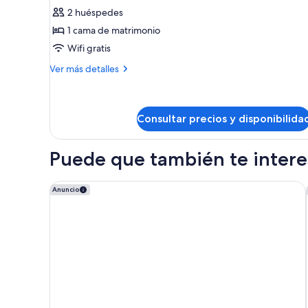
de
2 huéspedes
Habitación
1 cama de matrimonio
Signature
Wifi gratis
(Terrasse
vue
Más
Ver más detalles
detalles
Eiffel)
de
Habitación
Signature
Consultar precios y disponibilida
(Terrasse
vue
Puede que también te interes
Eiffel)
Nest Hotel Paris la Défense - MGallery Collection
Anuncio