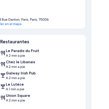
4 Rue Danton, Paris, Paris, 75006
Ver en el mapa
Mapa
Restaurantes
Le Paradis du Fruit
A 2 min a pie
Chez le Libanais
A 2 min a pie
Galway Irish Pub
A 2 min a pie
Le Lutèce
A 1 min a pie
Union Square
A 2 min a pie