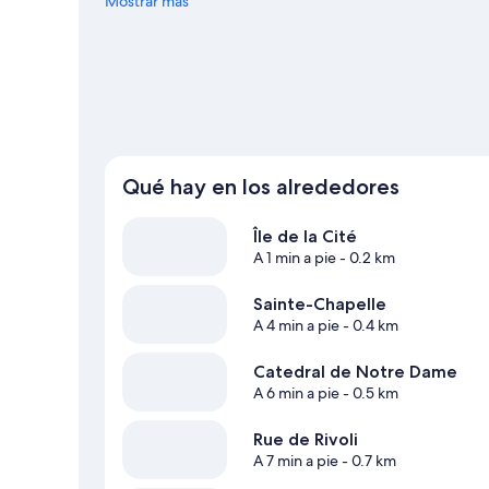
interesantes. Los huéspedes destacan la ubicación de este
Mostrar más
de viaje de París
Qué hay en los alrededores
Île de la Cité
A 1 min a pie
- 0.2 km
Sainte-Chapelle
A 4 min a pie
- 0.4 km
Catedral de Notre Dame
A 6 min a pie
- 0.5 km
Rue de Rivoli
A 7 min a pie
- 0.7 km