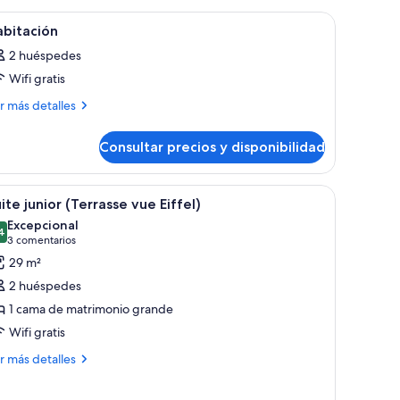
 cabecera, espejo y cortina.
brir
Habitación de hotel con dos camas, una ventana
4
abitación
odas
2 huéspedes
s
Wifi gratis
otos
e
ás
r más detalles
talles
abitación
Consultar precios y disponibilidad
bitación
o y una ventana con persianas.
una cama grande, cabecera de madera, tocador integrado con espejo y una 
brir
Un dormitorio moderno con una cama grande,
6
ite junior (Terrasse vue Eiffel)
odas
Excepcional
s
4
9,4 de 10
(3 comentarios)
3 comentarios
otos
29 m²
e
2 huéspedes
uite
1 cama de matrimonio grande
unior
Wifi gratis
Terrasse
ue
ás
r más detalles
talles
ffel)