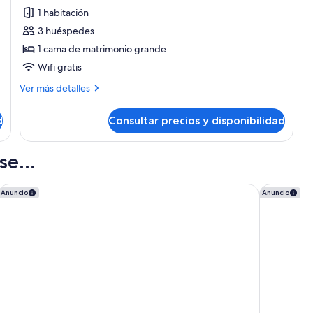
de
1 habitación
Suite
3 huéspedes
(Dame)
1 cama de matrimonio grande
Wifi gratis
Más
Ver más detalles
detalles
de
d
Consultar precios y disponibilidad
Suite
(Dame)
e...
Maxim Opéra
citizenM P
Anuncio
Anuncio