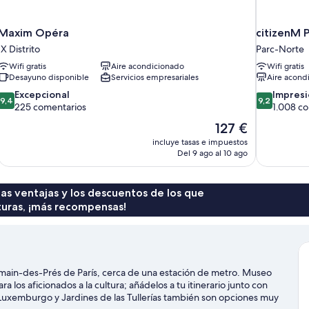
Maxim Opéra
citizenM P
IX Distrito
Parc-Norte
Wifi gratis
Aire acondicionado
Wifi gratis
Desayuno disponible
Servicios empresariales
Aire acond
9.4
9.2
Excepcional
Impres
9,4
9,2
sobre
sobre
225 comentarios
1.008 c
10,
10,
El
127 €
Excepcional,
Impresionan
precio
incluye tasas e impuestos
225 comentarios
1.008 comen
actual
Del 9 ago al 10 ago
es
de
127 €
 las ventajas y los descuentos de los que
turas, ¡más recompensas!
rmain-des-Prés de París, cerca de una estación de metro. Museo
los aficionados a la cultura; añádelos a tu itinerario junto con
 Luxemburgo y Jardines de las Tullerías también son opciones muy