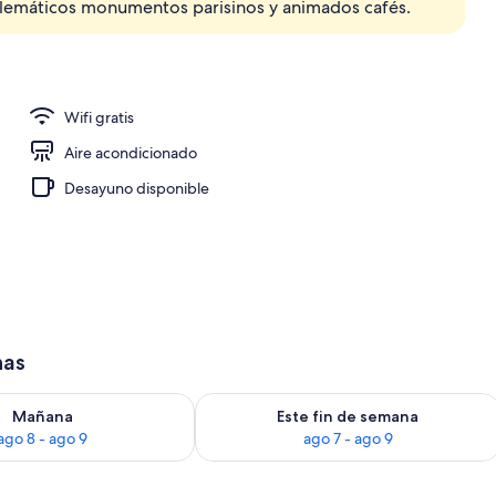
emblemáticos monumentos parisinos y animados cafés.
 azotea
Wifi gratis
Aire acondicionado
Desayuno disponible
has
ago 8
isponibilidad para mañana, ago 8 - ago 9
Consulta la disponibilidad para este 
Mañana
Este fin de semana
ago 8 - ago 9
ago 7 - ago 9