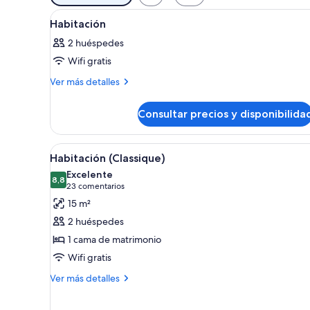
disponibles
Abrir
Una habitación de hotel con c
para
4
Habitación
todas
las
2 huéspedes
las
habitaciones
Wifi gratis
fotos
de
Más
Ver más detalles
detalles
Habitación
de
Consultar precios y disponibilida
Habitación
Abrir
Una habitación de hotel moder
4
Habitación (Classique)
todas
Excelente
las
8,8
8,8 de 10
(23 comentarios)
23 comentarios
fotos
15 m²
de
2 huéspedes
Habitación
1 cama de matrimonio
(Classique)
Wifi gratis
Más
Ver más detalles
detalles
de