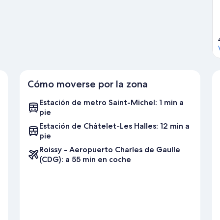
 hotel por la proximidad de varios atractivos turísticos.
Ver guía
Cómo moverse por la zona
Estación de metro Saint-Michel: 1 min a
pie
Estación de Châtelet-Les Halles: 12 min a
pie
Roissy - Aeropuerto Charles de Gaulle
(CDG): a 55 min en coche