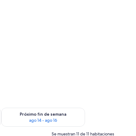
fin de semana, ago 7 - ago 9
Consulta la disponibilidad para el próximo fin de semana, ago
Próximo fin de semana
ago 14 - ago 16
Se muestran 11 de 11 habitaciones