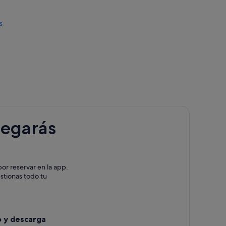
s
legarás
or reservar en la app.
estionas todo tu
o y descarga