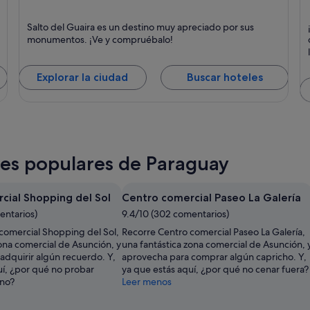
Salto del Guaira
E
Salto del Guaira es un destino muy apreciado por sus
Puntos fuertes: Compras y Monumentos
Pu
monumentos. ¡Ve y compruébalo!
Explorar la ciudad
Buscar hoteles
ones populares de Paraguay
cial Shopping del Sol
Centro comercial Paseo La Galería
entarios)
9.4/10 (302 comentarios)
comercial Shopping del Sol,
Recorre Centro comercial Paseo La Galería,
ona comercial de Asunción, y
una fantástica zona comercial de Asunción, 
adquirir algún recuerdo. Y,
aprovecha para comprar algún capricho. Y,
uí, ¿por qué no probar
ya que estás aquí, ¿por qué no cenar fuera?
ino?
Leer menos