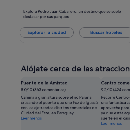
Pedro Juan
Explora Pedro Juan Caballero, un destino que se suele
Caballero
Punto fuerte:
destacar por sus parques.
Parques
naturales
Explorar la ciudad
Buscar hoteles
Alójate cerca de las atracci
Puente de la Amistad
Centro comer
8.0/10 (363 comentarios)
9.2/10 (424 com
Camina a gran altura sobre el río Paraná
Recorre Centro 
cruzando el puente que une Foz de Iguazú
una fantástica z
con los ajetreados distritos comerciales de
aprovecha para 
Ciudad del Este, en Paraguay.
ya que estás aq
Leer menos
suerte en el cas
Leer menos