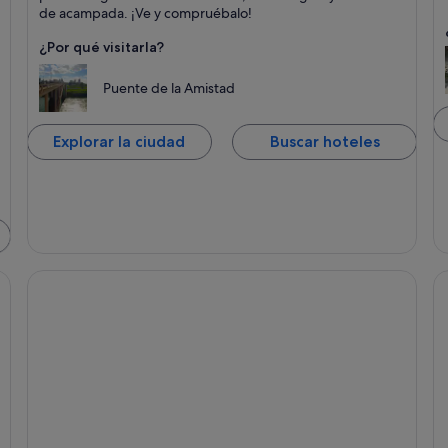
Visitas guiadas y Caza
de acampada. ¡Ve y compruébalo!
¿Por qué visitarla?
Puente de la Amistad
Explorar la ciudad
Buscar hoteles