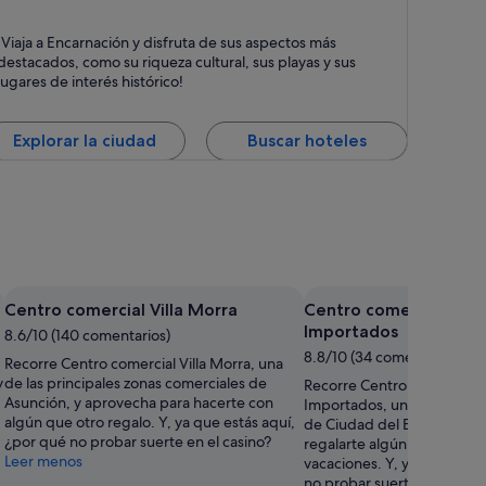
ncarnación
¡Viaja a Encarnación y disfruta de sus aspectos más
ntos fuertes: Personas amables, Playas y Bares
destacados, como su riqueza cultural, sus playas y sus
lugares de interés histórico!
Explorar la ciudad
Buscar hoteles
Centro comercial Villa Morra
Centro comercial Sho
Importados
8.6/10 (140 comentarios)
8.8/10 (34 comentarios)
Recorre Centro comercial Villa Morra, una
y
de las principales zonas comerciales de
Recorre Centro comercial 
Asunción, y aprovecha para hacerte con
Importados, una fantástica
algún que otro regalo. Y, ya que estás aquí,
de Ciudad del Este, y apro
¿por qué no probar suerte en el casino?
regalarte algún que otro r
Leer menos
vacaciones. Y, ya que estás
no probar suerte en el casi