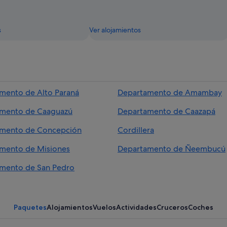
s
Ver alojamientos
mento de Alto Paraná
Departamento de Amambay
mento de Caaguazú
Departamento de Caazapá
mento de Concepción
Cordillera
mento de Misiones
Departamento de Ñeembucú
mento de San Pedro
Paquetes
Alojamientos
Vuelos
Actividades
Cruceros
Coches