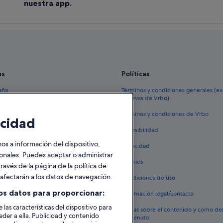
nuestra app.
as
Políticas
aña
Términos y condiciones generales (e
reservas de Vrbo)
España
Términos y condiciones de Vrbo
cidad
vacacionales España
Accesibilidad
 viaje a España
 a información del dispositivo,
Privacidad
tos en España
sonales. Puedes aceptar o administrar
Cookies
ravés de la página de la política de
 coches en España
o afectarán a los datos de navegación.
Condiciones de uso
lojamientos
os datos para proporcionar:
Información legal/contacto
 las características del dispositivo para
Pautas sobre el contenido y cómo de
eder a ella. Publicidad y contenido
contenido