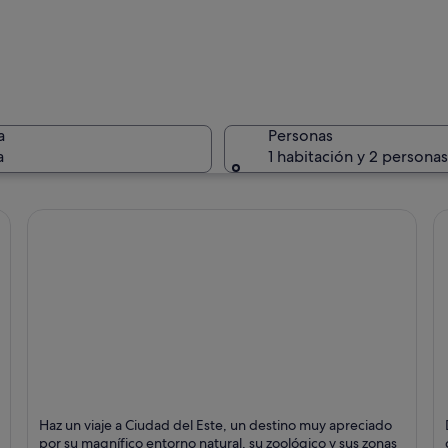
Una estru
a
Personas
a
1 habitación y 2 personas
Ruinas an
rios niveles rodeada de exuberante vegetación.
Ciudad del Este
P
Haz un viaje a Ciudad del Este, un destino muy apreciado
Puntos fuertes: Naturaleza,
P
por su magnífico entorno natural, su zoológico y sus zonas