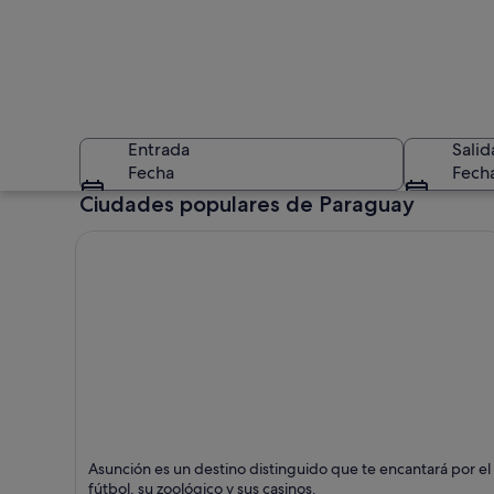
Entrada
Salid
Fecha
Fech
Ciudades populares de Paraguay
Una cascada con va
Asunción
Asunción es un destino distinguido que te encantará por el
Puntos fuertes: Cataratas, Lujo y Fútbol
fútbol, su zoológico y sus casinos.