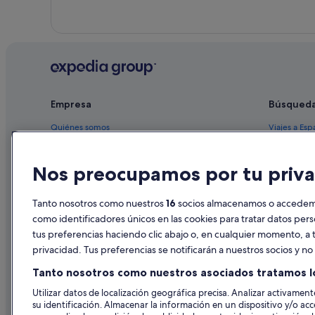
Empresa
Búsqued
Quiénes somos
Viajes a Esp
Empleo
Hoteles en 
Nos preocupamos por tu priva
Anuncia tu alojamiento
Alquileres 
Publicidad
Paquetes de
Tanto nosotros como nuestros
16
socios almacenamos o accedemos
Prensa
Vuelos bara
como identificadores únicos en las cookies para tratar datos per
tus preferencias haciendo clic abajo o, en cualquier momento, a t
Alquiler de
privacidad. Tus preferencias se notificarán a nuestros socios y n
Todos los a
Tanto nosotros como nuestros asociados tratamos l
Utilizar datos de localización geográfica precisa. Analizar activamente
su identificación. Almacenar la información en un dispositivo y/o acc