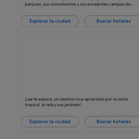
parques, sus monumentos y sus excelentes campos de
golf.
Explorar la ciudad
Buscar hoteles
Lae
¡Lae te espera, un destino muy apreciado por su selva
Puntos fuertes: Selvas, Observación de aves y Jungl
tropical, la vela y sus jardines!
Explorar la ciudad
Buscar hoteles