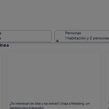
Una perso
a
Personas
a
1 habitación y 2 personas
inea
Una perso
personas, una llevando una cesta de mimbre, palmeras y un mar tranquilo.
Madang
K
¿Te interesan las islas y las selvas? ¡Viaja a Madang, un
Puntos fuertes: Islas,
Pu
destino muy tranquilo!