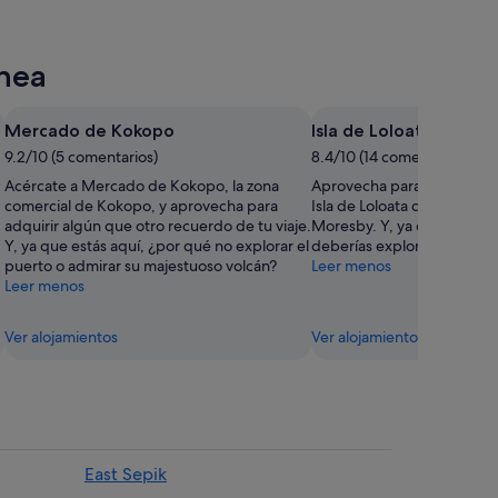
inea
Mercado de Kokopo
Isla de Loloata
9.2/10 (5 comentarios)
8.4/10 (14 comentarios)
Acércate a Mercado de Kokopo, la zona
Aprovecha para admirar la 
comercial de Kokopo, y aprovecha para
Isla de Loloata durante tus 
adquirir algún que otro recuerdo de tu viaje.
Moresby. Y, ya que estás a
Y, ya que estás aquí, ¿por qué no explorar el
deberías explorar el puerto
puerto o admirar su majestuoso volcán?
Leer menos
Leer menos
Ver alojamientos
Ver alojamientos
East Sepik