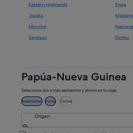
Eastern Highlands
Enga
Jiwaka
Madang
Morobe
National
Sandaun
Simbu
Western
Western
Papúa-Nueva Guinea
Selecciona dos o más elementos y ahorra en tu viaje:
Alojamientos
Vuelos
Coches
Origen
Origen