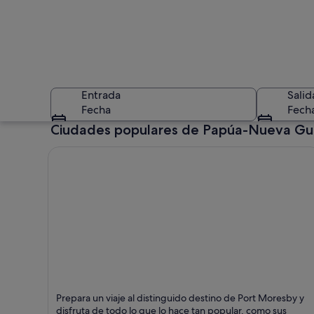
Entrada
Salid
Fecha
Fech
Ciudades populares de Papúa-Nueva Gu
Una playa con dos 
Port Moresby
Prepara un viaje al distinguido destino de Port Moresby y
Puntos fuertes: Puertos, Spas y Parques naturales
disfruta de todo lo que lo hace tan popular, como sus