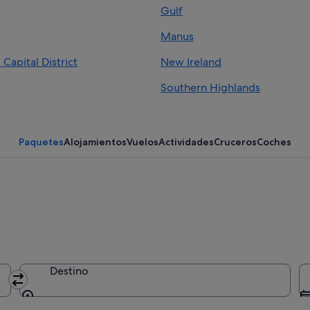
Gulf
Manus
 Capital District
New Ireland
Southern Highlands
 Highlands
Paquetes
Alojamientos
Vuelos
Actividades
Cruceros
Coches
Destino
Destino