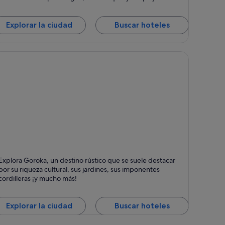
uiadas, Esnórquel y Mar
Explorar la ciudad
Buscar hoteles
oroka
Explora Goroka, un destino rústico que se suele destacar
untos fuertes: Jardines, Cultura y Montañas
por su riqueza cultural, sus jardines, sus imponentes
cordilleras ¡y mucho más!
Explorar la ciudad
Buscar hoteles