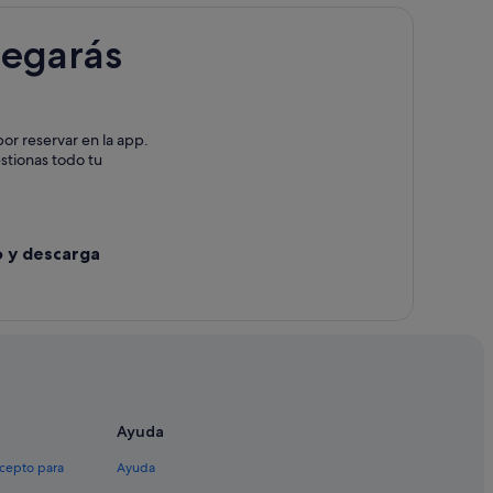
legarás
or reservar en la app.
estionas todo tu
o y descarga
Ayuda
xcepto para
Ayuda