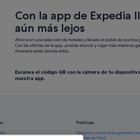
Wewak hoteles
Con la app de Expedia l
Bali hoteles
aún más lejos
Ama hoteles
Mindik hoteles
Ahorra en una selección de hoteles y llévate el doble de puntos p
Popondetta hoteles
Con las ofertas de la app, podrás ahorrar y viajar más mientras g
itinerario estés donde estés.
Aitape hoteles
Emo hoteles
Escanea el código QR con la cámara de tu dispositiv
Rabaul hoteles
nuestra app.
as
Políticas
aña
Términos y condiciones generales (e
reservas de Vrbo)