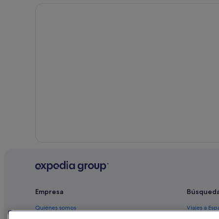
Daru hoteles
Pindiu hoteles
Kavieng hoteles
Komako hoteles
Buka Town hoteles
Simbai hoteles
Makini hoteles
Aiome hoteles
Tokua hoteles
Empresa
Búsqued
Quiénes somos
Viajes a Esp