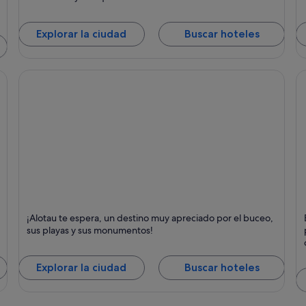
Tropical y Visitas guiadas
g
Explorar la ciudad
Buscar hoteles
Alotau
G
¡Alotau te espera, un destino muy apreciado por el buceo,
as
Puntos fuertes: Negocios, Mar y Buceo
P
sus playas y sus monumentos!
Explorar la ciudad
Buscar hoteles