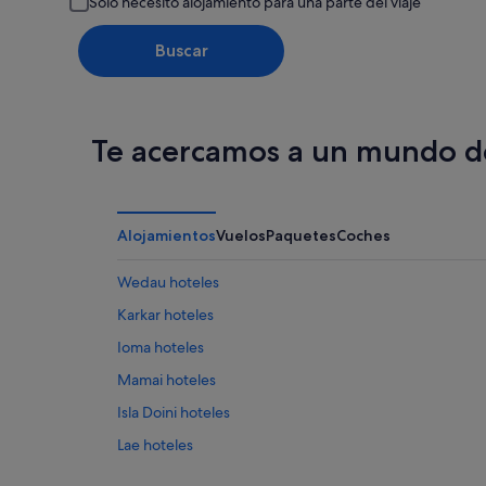
Solo necesito alojamiento para una parte del viaje
Buscar
Te acercamos a un mundo de
Alojamientos
Vuelos
Paquetes
Coches
Wedau hoteles
Karkar hoteles
Ioma hoteles
Mamai hoteles
Isla Doini hoteles
Lae hoteles
Goroka hoteles