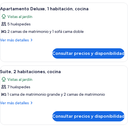
habitación,
Abrir
Una habitación con dos camas, un vent
6
cocina
Apartamento Deluxe, 1 habitación, cocina
todas
Vistas al jardín
las
5 huéspedes
fotos
de
2 camas de matrimonio y 1 sofá cama doble
Apartamento
Más
Ver más detalles
Deluxe,
detalles
de
1
Consultar precios y disponibilidad
Apartamento
habitación,
Deluxe,
cocina
1
Abrir
Un dormitorio con cama, mesita de noc
21
habitación,
Suite, 2 habitaciones, cocina
todas
cocina
Vistas al jardín
las
7 huéspedes
fotos
de
1 cama de matrimonio grande y 2 camas de matrimonio
Suite,
Más
Ver más detalles
2
detalles
de
habitaciones,
Consultar precios y disponibilidad
Suite,
cocina
2