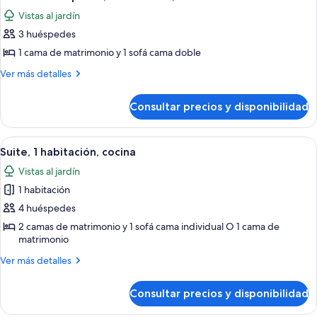
todas
Vistas al jardín
las
3 huéspedes
fotos
de
1 cama de matrimonio y 1 sofá cama doble
Habitación
Más
Ver más detalles
superior,
detalles
de
1
Consultar precios y disponibilidad
Habitación
habitación,
superior,
cocina
1
Abrir
Un dormitorio con cama, escritorio, tel
5
habitación,
Suite, 1 habitación, cocina
todas
cocina
Vistas al jardín
las
1 habitación
fotos
de
4 huéspedes
Suite,
2 camas de matrimonio y 1 sofá cama individual O 1 cama de
matrimonio
1
habitación,
Más
Ver más detalles
cocina
detalles
de
Consultar precios y disponibilidad
Suite,
1