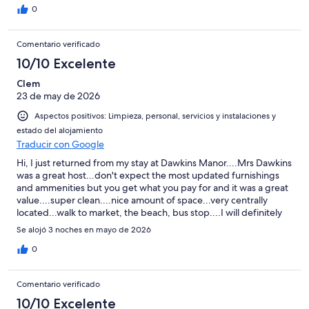
0
Comentario verificado
10/10 Excelente
Clem
23 de may de 2026
Aspectos positivos: Limpieza, personal, servicios y instalaciones y
estado del alojamiento
Traducir con Google
Hi, I just returned from my stay at Dawkins Manor....Mrs Dawkins
was a great host...don't expect the most updated furnishings
and ammenities but you get what you pay for and it was a great
value....super clean....nice amount of space...very centrally
located...walk to market, the beach, bus stop....I will definitely
stay there again when traveling back to the island.
Se alojó 3 noches en mayo de 2026
0
Comentario verificado
10/10 Excelente