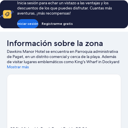
habitaciones,
Inicia sesión para echar un vistazo a las ventajas y los
cocina
descuentos de los que puedes disfrutar. Cuantas más
aventuras, ¡más recompensas!
Iniciar sesión
Registrarme gratis
Información sobre la zona
Dawkins Manor Hotel se encuentra en Parroquia administrativa
de Paget, en un distrito comercial y cerca de la playa. Además
de visitar lugares emblemáticos como King's Wharf in Dockyard
y Real Muelle Naval, puedes rodearte de naturaleza en
Mostrar más
Horseshoe Bay. Bermuda Botanical Gardens y Bermuda
Arboretum también merecen la pena.
Ver guía de viaje de
Parroquia administrativa de Paget