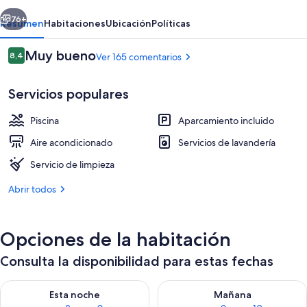
erior
Siguiente
76+
Resumen
Habitaciones
Ubicación
Políticas
Comentarios
Muy bueno
8,4
Ver 165 comentarios
8,4 de 10
Servicios populares
Piscina
Aparcamiento incluido
Aire acondicionado
Servicios de lavandería
Servicio de limpieza
Habitación superior, 1 habitación, coci
Abrir todos
Opciones de la habitación
Consulta la disponibilidad para estas fechas
Consulta la disponibilidad para esta noche, ago 8 - ago 9
Consulta la disponibilidad pa
Esta noche
Mañana