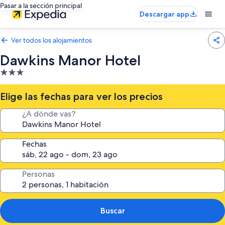
Pasar a la sección principal
Descargar app
Ver todos los alojamientos
Dawkins Manor Hotel
Alojamiento
de
3.0 estrellas
Elige las fechas para ver los precios
¿A dónde vas?
Fechas
Personas
Buscar