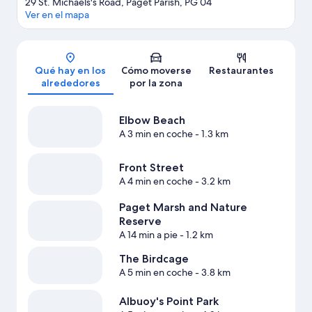
29 St. Michaels's Road, Paget Parish, PG 04
Ver en el mapa
Mapa
Qué hay en los
Cómo moverse
Restaurantes
alrededores
por la zona
Elbow Beach
A 3 min en coche
- 1.3 km
Front Street
A 4 min en coche
- 3.2 km
Paget Marsh and Nature
Reserve
A 14 min a pie
- 1.2 km
The Birdcage
A 5 min en coche
- 3.8 km
Albuoy's Point Park