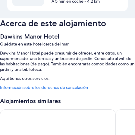
A 5 min en coche
- 4.2 km
Acerca de este alojamiento
Dawkins Manor Hotel
Quédate en este hotel cerca del mar
Dawkins Manor Hotel puede presumir de ofrecer, entre otros, un
supermercado, una terraza y un brasero de jardín. Conéctate al wifi de
las habitaciones (de pago). También encontrarás comodidades como un
jardín y una biblioteca.
Aquí tienes otros servicios:
Información sobre los derechos de cancelación
Una piscina al aire libre
Aparcamiento gratis
Alojamientos similares
Servicio de cuidado infantil (de pago), muebles de exterior y
barbacoas de carbón
Fourways Inn
Coco Re
Un dispensador de agua, espacios sin humos y servicios de
conserjería
Los huéspedes suelen hablar muy bien de aspectos como la