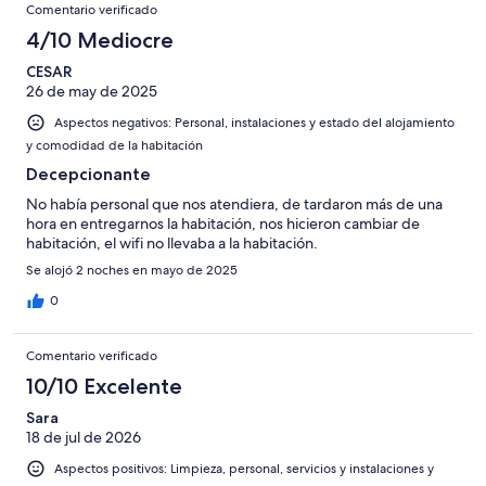
Comentarios
-
puntuación
165
8
Comentario verificado
una
Excelente
de
con
-
puntuación
4/10 Mediocre
6
una
Bueno
de
-
puntuación
CESAR
4
Normal
26 de may de 2025
de
-
2
Aspectos negativos: Personal, instalaciones y estado del alojamiento
Mediocre
-
y comodidad de la habitación
Horrible
Decepcionante
No había personal que nos atendiera, de tardaron más de una
hora en entregarnos la habitación, nos hicieron cambiar de
habitación, el wifi no llevaba a la habitación.
Se alojó 2 noches en mayo de 2025
0
Comentario verificado
10/10 Excelente
Sara
18 de jul de 2026
Aspectos positivos: Limpieza, personal, servicios y instalaciones y