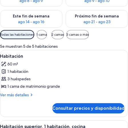
ago 8 - ago 9
ago 9 - ago 10
Consulta la disponibilidad para este fin de semana, ago 14 - a
Consulta la disponibilidad par
Este fin de semana
Próximo fin de semana
ago 14 - ago 16
ago 21 - ago 23
Filtros
Todas las habitaciones
1 cama
2 camas
3 camas o más
disponibles
para
Se muestran 5 de 5 habitaciones
las
Abrir
Una habitación de hotel con cama, mes
11
Habitación
habitaciones
todas
60 m²
las
1 habitación
fotos
de
3 huéspedes
Habitación
1 cama de matrimonio grande
Más
Ver más detalles
detalles
de
Consultar precios y disponibilidad
Habitación
Abrir
Una piscina con cubierta roja, rodeada 
24
Habitación superior, 1 habitación, cocina