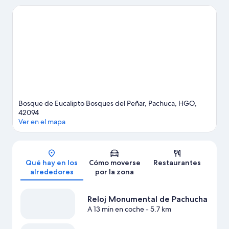
(centro comercial) y Centro comercial Plaza Q. ¿Te apetece
disfrutar de un evento especial? Puedes buscar el calendario de
Estadio Hidalgo. Si quieres opciones para una noche diferente,
Salones Perla es un buen punto de partida.
Ver guía de viaje de
Pachuca
Ver más casas de vacaciones en Pachuca
Bosque de Eucalipto Bosques del Peñar, Pachuca, HGO,
42094
Ver en el mapa
Mapa
Qué hay en los
Cómo moverse
Restaurantes
alrededores
por la zona
Reloj Monumental de Pachucha
A 13 min en coche
- 5.7 km