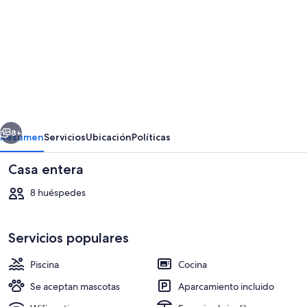
imágenes
de
Casa
2
pisos
Wifi
erior
Siguiente
TV
8+
Resumen
Servicios
Ubicación
Políticas
Casa entera
8 huéspedes
Servicios populares
Piscina
Cocina
Una piscina al aire libre
Se aceptan mascotas
Aparcamiento incluido