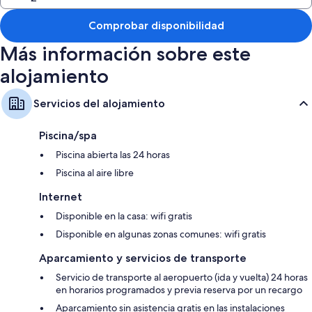
periódicos gratuitos entre semana.
Comprobar disponibilidad
Además, otros de los servicios de los que disfrutarás en todas las
habitaciones incluyen:
Más información sobre este
Baños compartidos con duchas y artículos de higiene personal
alojamiento
gratuitos
Televisiones inteligentes de 48 pulgadas con canales por satélite
Servicios del alojamiento
Zonas de estar independientes, comedores independientes y
cocinas compartidas o comunes
Piscina/spa
Piscina abierta las 24 horas
Piscina al aire libre
Internet
Disponible en la casa: wifi gratis
Disponible en algunas zonas comunes: wifi gratis
Aparcamiento y servicios de transporte
Servicio de transporte al aeropuerto (ida y vuelta) 24 horas
en horarios programados y previa reserva por un recargo
Aparcamiento sin asistencia gratis en las instalaciones