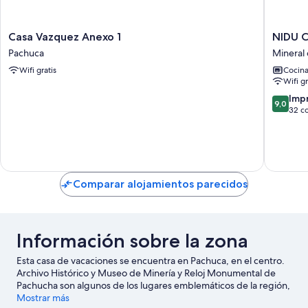
Casa
NIDU
Casa Vazquez Anexo 1
NIDU C
Vazquez
Cabañas
Pachuca
Mineral
Anexo
&
Wifi gratis
Cocin
1
Holística
Wifi gr
Pachuca
Mineral
del
9.0
Imp
9,0
Monte
sobre
32 c
10,
Impresi
32 come
Comparar alojamientos parecidos
Información sobre la zona
Esta casa de vacaciones se encuentra en Pachuca, en el centro.
Archivo Histórico y Museo de Minería y Reloj Monumental de
Pachucha son algunos de los lugares emblemáticos de la región,
donde también puedes ir de compras por Galerías Pachuca Mall
Mostrar más