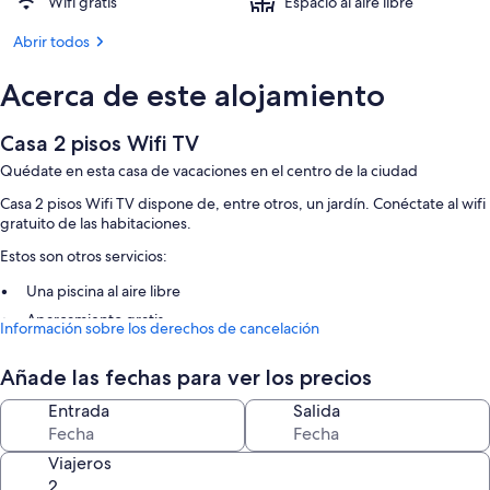
Wifi gratis
Espacio al aire libre
Abrir todos
Acerca de este alojamiento
Casa 2 pisos Wifi TV
Quédate en esta casa de vacaciones en el centro de la ciudad
Casa 2 pisos Wifi TV dispone de, entre otros, un jardín. Conéctate al wifi
gratuito de las habitaciones.
Estos son otros servicios:
Una piscina al aire libre
Aparcamiento gratis
Información sobre los derechos de cancelación
Un servicio de transporte desde y hasta el aeropuerto (de pago),
consigna de equipaje y una caja fuerte en recepción
Añade las fechas para ver los precios
Características de la habitación
Entrada
Salida
Todas las habitaciones en Casa 2 pisos Wifi TV ofrecen características
entre las que se incluyen zonas de estar independientes y comedores
Viajeros
independientes, además de otras comodidades, como wifi gratis y