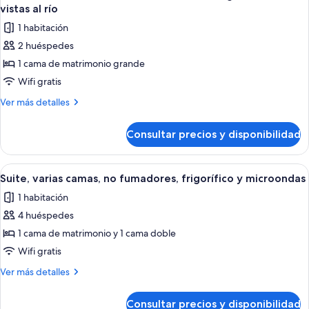
todas
dobles,
río
vistas al río
frigorífico,
las
1 habitación
vistas
fotos
al
2 huéspedes
de
río
1 cama de matrimonio grande
Habitación
estándar,
Wifi gratis
1
Más
Ver más detalles
cama
detalles
de
de
Consultar precios y disponibilidad
Habitación
matrimonio
estándar,
grande,
1
Abrir
Habitación de hotel con cama, televis
4
balcón,
cama
Suite, varias camas, no fumadores, frigorífico y microondas
todas
de
vistas
1 habitación
matrimonio
las
al
grande,
4 huéspedes
fotos
río
balcón,
de
1 cama de matrimonio y 1 cama doble
vistas
Suite,
al
Wifi gratis
río
varias
Más
Ver más detalles
camas,
detalles
no
de
Consultar precios y disponibilidad
Suite,