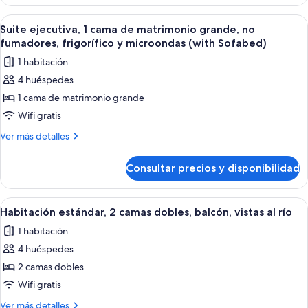
1
fumadores,
cama
Abrir
Habitación de hotel con una cama gra
4
frigorífico
de
Suite ejecutiva, 1 cama de matrimonio grande, no
todas
matrimonio,
y
fumadores, frigorífico y microondas (with Sofabed)
no
las
microondas
1 habitación
fumadores,
fotos
(with
frigorífico
4 huéspedes
de
y
Sofabed)
1 cama de matrimonio grande
Suite
microondas
(with
ejecutiva,
Wifi gratis
Sofabed)
1
Más
Ver más detalles
cama
detalles
de
de
Consultar precios y disponibilidad
Suite
matrimonio
ejecutiva,
grande,
1
Abrir
Un balcón con vistas a un paisaje urban
6
no
cama
Habitación estándar, 2 camas dobles, balcón, vistas al río
todas
de
fumadores,
1 habitación
matrimonio
las
frigorífico
grande,
4 huéspedes
fotos
y
no
de
2 camas dobles
fumadores,
microondas
Habitación
frigorífico
Wifi gratis
(with
y
estándar,
Sofabed)
Más
Ver más detalles