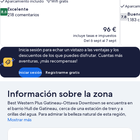
Aparcamiento incluido
Wifi gratis
Aparcami
8.6
Excelente
8,6
7.8
Buen
sobre
218 comentarios
7,8
sobre
1.183 
10,
10,
Excelente,
El
96 €
Bueno,
218 comentarios
precio
incluye tasas e impuestos
1.183 come
actual
Del 6 sept al 7 sept
es
Inicia sesión para echar un vistazo a las ventajas y los
de
descuentos de los que puedes disfrutar. Cuantas más
96 €
aventuras, ¡más recompensas!
Iniciar sesión
Registrarme gratis
Información sobre la zona
Best Western Plus Gatineau-Ottawa Downtown se encuentra en
el barrio Hull de Gatineau, cerca de una estación de tren y a
orillas del agua. Para admirar la belleza natural de esta región,
nada como Parque Jacques Cartier. Si prefieres dar un toque
Mostrar más
cultural a tus vacaciones, visita Museo canadiense de historia y
National Gallery of Canada. También merece la pena acercarse a
Maison du Velo y Catedral de Notre-Dame. Acércate a la