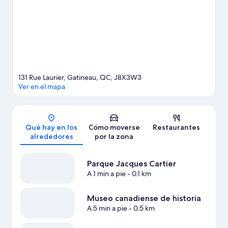
montaña y disfruta del esquí de fondo, del esquí alpino y del
snowboard, y no te pierdas actividades como las rutas con
raquetas de nieve.
Ver guía de viaje de Gatineau
131 Rue Laurier, Gatineau, QC, J8X3W3
Ver en el mapa
Mapa
Qué hay en los
Cómo moverse
Restaurantes
alrededores
por la zona
Parque Jacques Cartier
A 1 min a pie
- 0.1 km
Museo canadiense de historia
A 5 min a pie
- 0.5 km