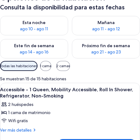
Consulta la disponibilidad para estas fechas
Consulta la disponibilidad para esta noche, ago 10 - ago 11
Consulta la disponibilidad par
Esta noche
Mañana
ago 10 - ago 11
ago 11 - ago 12
Consulta la disponibilidad para este fin de semana, ago 14 - a
Consulta la disponibilidad par
Este fin de semana
Próximo fin de semana
ago 14 - ago 16
ago 21 - ago 23
Filtros
Todas las habitaciones
1 cama
2 camas
disponibles
para
Se muestran 15 de 15 habitaciones
las
Abrir
Una habitación de hotel con cama, tele
8
Accessible - 1 Queen, Mobility Accessible, Roll In Shower,
habitaciones
todas
Refrigerator, Non-Smoking
las
2 huéspedes
fotos
1 cama de matrimonio
de
Wifi gratis
Accessible
-
Más
Ver más detalles
detalles
1