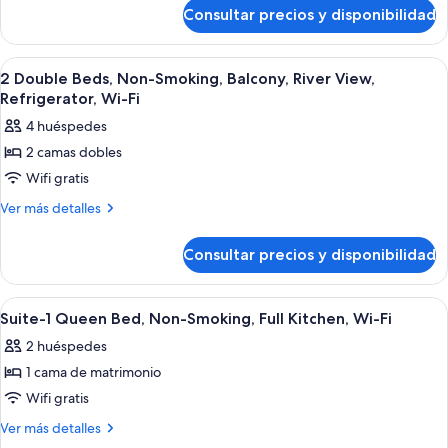
de
Queen,
Consultar precios y disponibilidad
Accessible
Mobility
-
Accessible,
1
Abrir
Sábanas italianas Frette y ropa de cam
6
Queen,
Roll
2 Double Beds, Non-Smoking, Balcony, River View,
todas
Mobility
Refrigerator, Wi-Fi
In
Accessible,
las
Shower,
4 huéspedes
Roll
fotos
Refrigerator,
In
2 camas dobles
de
Shower,
Non-
Wifi gratis
2
Refrigerator,
Smoking
Non-
Double
Más
Ver más detalles
Smoking
detalles
Beds,
de
Non-
Consultar precios y disponibilidad
2
Smoking,
Double
Balcony,
Beds,
Abrir
Sábanas italianas Frette y ropa de cam
4
Non-
River
Suite-1 Queen Bed, Non-Smoking, Full Kitchen, Wi-Fi
todas
Smoking,
View,
2 huéspedes
Balcony,
las
Refrigerator,
River
1 cama de matrimonio
fotos
Wi-
View,
de
Wifi gratis
Refrigerator,
Fi
Suite-
Wi-
Más
Ver más detalles
Fi
1
detalles