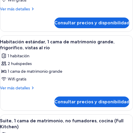
estándar,
Wifi gratis
(with
2
Más
Ver más detalles
Sofabed)
camas
detalles
de
dobles,
Consultar precios y disponibilidad
Habitación
no
estándar,
fumadores,
2
Abrir
Un balcón con vistas a un paisaje urban
5
frigorífico
camas
Habitación estándar, 1 cama de matrimonio grande,
todas
dobles,
frigorífico, vistas al río
no
las
1 habitación
fumadores,
fotos
frigorífico
2 huéspedes
de
1 cama de matrimonio grande
Habitación
estándar,
Wifi gratis
1
Más
Ver más detalles
cama
detalles
de
de
Consultar precios y disponibilidad
Habitación
matrimonio
estándar,
grande,
1
Abrir
Una cocina con gabinetes blancos, un 
6
frigorífico,
cama
Suite, 1 cama de matrimonio, no fumadores, cocina (Full
todas
de
vistas
Kitchen)
matrimonio
las