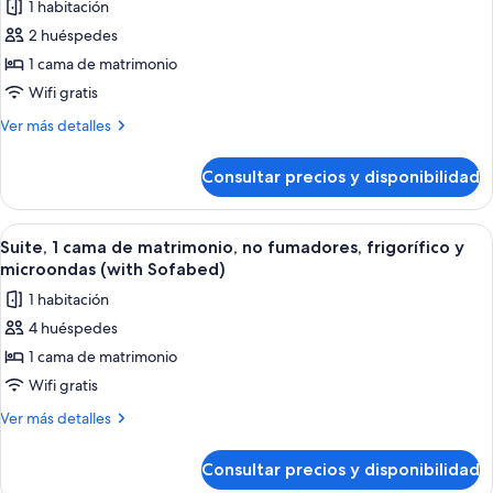
al
1 habitación
grande,
fotos
río
frigorífico,
2 huéspedes
de
vistas
1 cama de matrimonio
Suite,
al
río
1
Wifi gratis
cama
Más
Ver más detalles
de
detalles
de
matrimonio,
Consultar precios y disponibilidad
Suite,
no
1
fumadores,
cama
Abrir
Habitación de hotel con una cama, dos
5
cocina
de
Suite, 1 cama de matrimonio, no fumadores, frigorífico y
todas
matrimonio,
(Full
microondas (with Sofabed)
no
las
Kitchen)
1 habitación
fumadores,
fotos
cocina
4 huéspedes
de
(Full
1 cama de matrimonio
Suite,
Kitchen)
1
Wifi gratis
cama
Más
Ver más detalles
de
detalles
de
matrimonio,
Consultar precios y disponibilidad
Suite,
no