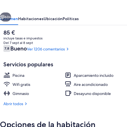
Plus
Gatineau-
erior
Siguiente
Ottawa
63+
Resumen
Habitaciones
Ubicación
Políticas
Downtown
El
85 €
precio
incluye tasas e impuestos
actual
Del 7 sept al 8 sept
es
Comentarios
Bueno
7,8
Ver 1206 comentarios
7,8 de 10
de
85 €
Servicios populares
Piscina
Aparcamiento incluido
Vistas desde la habitación
Wifi gratis
Aire acondicionado
Gimnasio
Desayuno disponible
Abrir todos
Opciones de la habitación