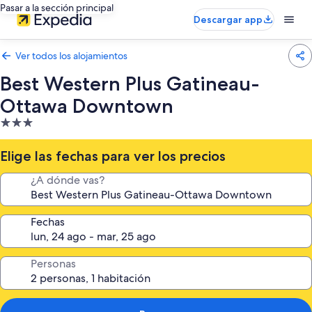
Pasar a la sección principal
Descargar app
Ver todos los alojamientos
Best Western Plus Gatineau-
Ottawa Downtown
Alojamiento
de
3.0 estrellas
Elige las fechas para ver los precios
¿A dónde vas?
Fechas
Personas