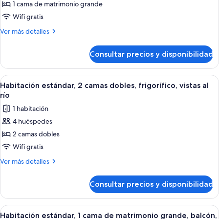
1 cama de matrimonio grande
Habitación
con
discapacidad,
estándar,
Wifi gratis
frigorífico
1
Más
Ver más detalles
cama
detalles
de
de
Consultar precios y disponibilidad
Habitación
matrimonio
estándar,
grande,
1
Abrir
Habitación de hotel con dos camas, un
5
no
cama
Habitación estándar, 2 camas dobles, frigorífico, vistas al
todas
de
fumadores,
río
matrimonio
las
frigorífico
1 habitación
grande,
fotos
no
4 huéspedes
de
fumadores,
2 camas dobles
Habitación
frigorífico
estándar,
Wifi gratis
2
Más
Ver más detalles
camas
detalles
de
dobles,
Consultar precios y disponibilidad
Habitación
frigorífico,
estándar,
vistas
2
Abrir
Una computadora portátil sobre un esc
5
al
camas
Habitación estándar, 1 cama de matrimonio grande, balcón,