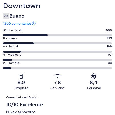
Downtown
Bueno
7,8
1206 comentarios
500
10 - Excelente
500
comentarios
333
8 - Bueno
333
de
comentarios
un
188
6 - Normal
188
de
total
comentarios
un
97
4 - Mediocre
97
de
de
total
comentarios
1206
un
88
2 - Horrible
88
de
de
con
total
comentarios
1206
un
una
de
de
con
total
puntuación
1206
un
una
de
8,0
7,8
8,4
de
con
total
puntuación
1206
Limpieza
Servicios
Personal
10
una
de
de
con
Comentarios
-
puntuación
1206
8
Comentario verificado
una
Excelente
de
con
-
puntuación
10/10 Excelente
6
una
Bueno
de
-
puntuación
Erika del Socorro
4