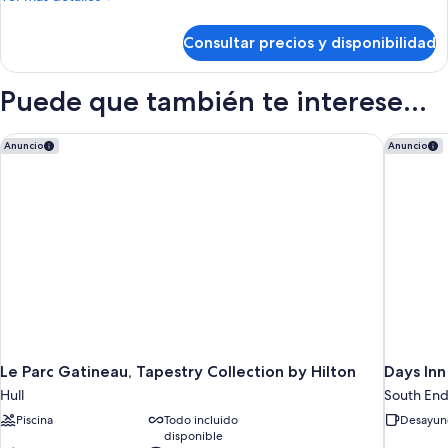
microondas
2
detalles
(with
camas
de
Sofabed)
Consultar precios y disponibilidad
Habitación
dobles,
estándar,
balcón,
2
Puede que también te interese...
vistas
camas
dobles,
al
balcón,
Le Parc Gatineau, Tapestry Collection by Hilton
Days Inn
río
Anuncio
Anuncio
vistas
al
río
Le Parc Gatineau, Tapestry Collection by Hilton
Days In
Hull
South En
Piscina
Todo incluido
Desayuno
disponible