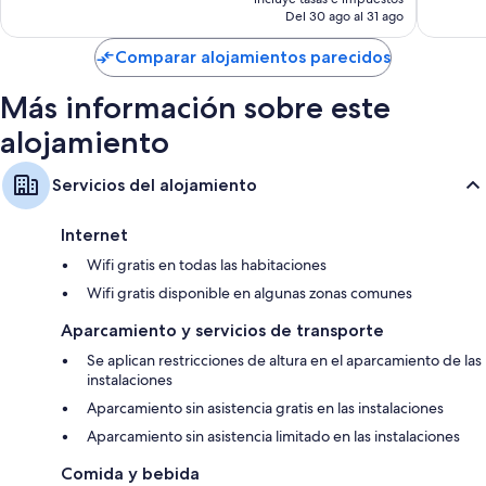
Televisiones de alta definición de 42 pulgadas con canales premium
actual
Del 30 ago al 31 ago
es
Armarios o roperos, frigoríficos y cafeteras y teteras
de
Comparar alojamientos parecidos
79 €
Más información sobre este
alojamiento
Servicios del alojamiento
Internet
Wifi gratis en todas las habitaciones
Wifi gratis disponible en algunas zonas comunes
Aparcamiento y servicios de transporte
Se aplican restricciones de altura en el aparcamiento de las
instalaciones
Aparcamiento sin asistencia gratis en las instalaciones
Aparcamiento sin asistencia limitado en las instalaciones
Comida y bebida