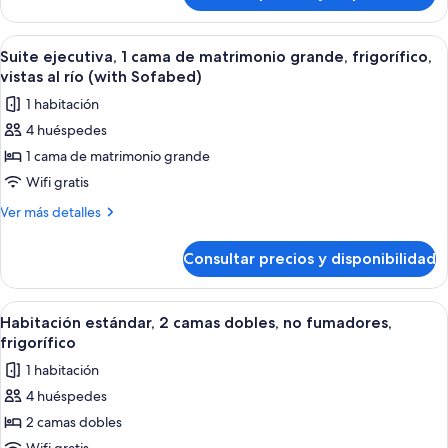
fumadores,
varias
frigorífico
camas,
Abrir
Un balcón con vistas a un paisaje urban
y
6
no
Suite ejecutiva, 1 cama de matrimonio grande, frigorífico,
todas
fumadores,
microondas
vistas al río (with Sofabed)
frigorífico
las
1 habitación
y
fotos
microondas
4 huéspedes
de
1 cama de matrimonio grande
Suite
ejecutiva,
Wifi gratis
1
Más
Ver más detalles
cama
detalles
de
de
Consultar precios y disponibilidad
Suite
matrimonio
ejecutiva,
grande,
1
Abrir
Habitación de hotel con cama, escritori
4
frigorífico,
cama
Habitación estándar, 2 camas dobles, no fumadores,
todas
de
vistas
frigorífico
matrimonio
las
al
1 habitación
grande,
fotos
río
frigorífico,
4 huéspedes
de
vistas
(with
2 camas dobles
Habitación
al
Sofabed)
río