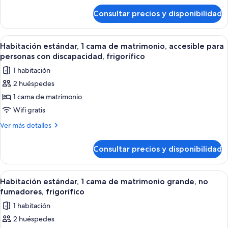
de
Queen
Consultar precios y disponibilidad
Suite-
Bed,
1
Non-
Queen
Abrir
Habitación de hotel con una cama gran
6
Smoking,
Bed,
Habitación estándar, 1 cama de matrimonio, accesible para
todas
Non-
Full
personas con discapacidad, frigorífico
Smoking,
las
Kitchen,
1 habitación
Full
fotos
Wi-
Kitchen,
2 huéspedes
de
Wi-
Fi
1 cama de matrimonio
Habitación
Fi
estándar,
Wifi gratis
1
Más
Ver más detalles
cama
detalles
de
de
Consultar precios y disponibilidad
Habitación
matrimonio,
estándar,
accesible
1
Abrir
Habitación de hotel con una cama gran
5
para
cama
Habitación estándar, 1 cama de matrimonio grande, no
todas
de
personas
fumadores, frigorífico
matrimonio,
las
con
1 habitación
accesible
fotos
discapacidad,
para
2 huéspedes
de
personas
frigorífico