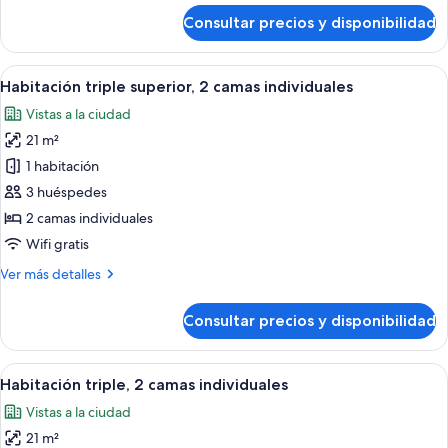
2
de
Consultar precios y disponibilidad
camas
Habitación
con
individuales
2
Abrir
Una habitación de hotel moderna con 
6
camas
Habitación triple superior, 2 camas individuales
todas
individuales,
Vistas a la ciudad
2
las
camas
21 m²
fotos
individuales
de
1 habitación
Habitación
3 huéspedes
triple
2 camas individuales
superior,
Wifi gratis
2
Más
Ver más detalles
camas
detalles
individuales
de
Consultar precios y disponibilidad
Habitación
triple
superior,
Abrir
Habitación de hotel con dos camas, u
4
2
Habitación triple, 2 camas individuales
todas
camas
Vistas a la ciudad
individuales
las
21 m²
fotos