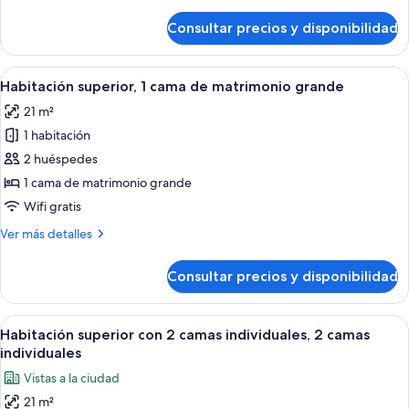
detalles
matrimonio
de
Consultar precios y disponibilidad
Habitación,
grande
1
cama
Abrir
Una habitación de hotel moderna con 
6
de
Habitación superior, 1 cama de matrimonio grande
todas
matrimonio
21 m²
grande
las
1 habitación
fotos
de
2 huéspedes
Habitación
1 cama de matrimonio grande
superior,
Wifi gratis
1
Más
Ver más detalles
cama
detalles
de
de
Consultar precios y disponibilidad
Habitación
matrimonio
superior,
grande
1
Abrir
Una habitación de hotel moderna con d
6
cama
Habitación superior con 2 camas individuales, 2 camas
todas
de
individuales
matrimonio
las
Vistas a la ciudad
grande
fotos
21 m²
de