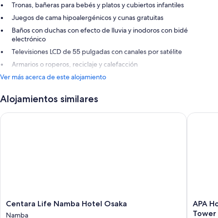
Tronas, bañeras para bebés y platos y cubiertos infantiles
Juegos de cama hipoalergénicos y cunas gratuitas
Baños con duchas con efecto de lluvia y inodoros con bidé
electrónico
Televisiones LCD de 55 pulgadas con canales por satélite
Armarios o roperos, reciclaje y calefacción
Ver más acerca de este alojamiento
Alojamientos similares
Centara Life Namba Hotel Osaka
APA Hot
Centara
APA
Centara Life Namba Hotel Osaka
APA Ho
Life
Hotel
Tower
Namba