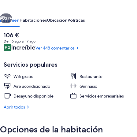
Marriott
Osaka
erior
Siguiente
Namba
27+
Resumen
Habitaciones
Ubicación
Políticas
El
106 €
precio
Del 16 ago al 17 ago
actual
Comentarios
Increíble
9,2
Ver 448 comentarios
9,2 de 10
es
de
106 €
Servicios populares
Wifi gratis
Restaurante
Recepción
Aire acondicionado
Gimnasio
Desayuno disponible
Servicios empresariales
Abrir todos
Opciones de la habitación