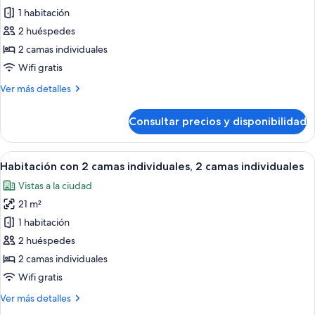
1 habitación
Habitación
superior
2 huéspedes
con
2 camas individuales
2
Wifi gratis
camas
Más
Ver más detalles
individuales,
detalles
2
de
Consultar precios y disponibilidad
Habitación
camas
superior
individuales
con
Abrir
Una habitación de hotel moderna con d
6
2
Habitación con 2 camas individuales, 2 camas individuales
todas
camas
Vistas a la ciudad
individuales,
las
2
21 m²
fotos
camas
de
1 habitación
individuales
Habitación
2 huéspedes
con
2 camas individuales
2
Wifi gratis
camas
Más
Ver más detalles
individuales,
detalles