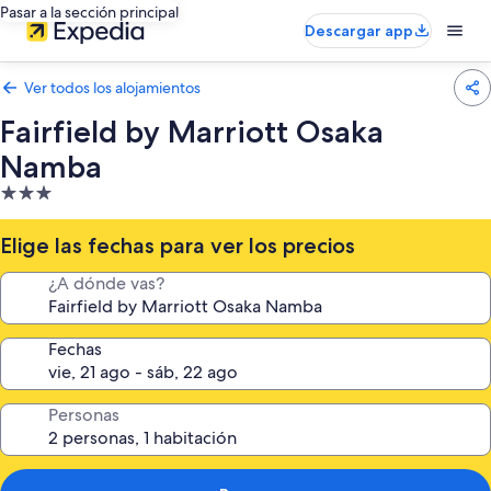
Pasar a la sección principal
Descargar app
Ver todos los alojamientos
Fairfield by Marriott Osaka
Namba
Alojamiento
de
3.0 estrellas
Elige las fechas para ver los precios
¿A dónde vas?
Fechas
Personas