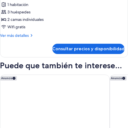
de
1 habitación
Habitación
3 huéspedes
triple,
2 camas individuales
2
Wifi gratis
camas
Más
Ver más detalles
individuales
detalles
de
Consultar precios y disponibilidad
Habitación
triple,
2
Puede que también te interese...
camas
individuales
Oriental Hotel Kyoto Rokujo
Citadin
Anuncio
Anuncio