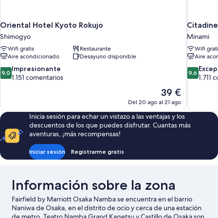
Oriental Hotel Kyoto Rokujo
Citadin
Shimogyo
Minami
Wifi gratis
Restaurante
Wifi grat
Aire acondicionado
Desayuno disponible
Aire aco
9.0
9.6
Impresionante
Excep
9,0
9,6
sobre
sobre
1.151 comentarios
1.711 
10,
10,
El
39 €
Impresionante,
Excepcion
precio
Del 20 ago al 21 ago
1.151 comentarios
1.711 come
actual
Inicia sesión para echar un vistazo a las ventajas y los
es
descuentos de los que puedes disfrutar. Cuantas más
de
aventuras, ¡más recompensas!
39 €
Iniciar sesión
Registrarme gratis
Información sobre la zona
Fairfield by Marriott Osaka Namba se encuentra en el barrio
Naniwa de Osaka, en el distrito de ocio y cerca de una estación
de metro. Teatro Namba Grand Kagetsu y Castillo de Osaka son