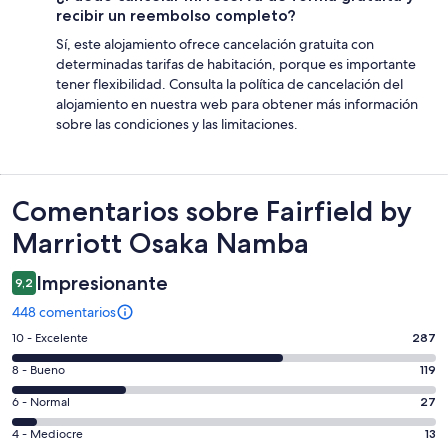
recibir un reembolso completo?
Sí, este alojamiento ofrece cancelación gratuita con
determinadas tarifas de habitación, porque es importante
tener flexibilidad. Consulta la política de cancelación del
alojamiento en nuestra web para obtener más información
sobre las condiciones y las limitaciones.
Comentarios
Comentarios sobre Fairfield by
Marriott Osaka Namba
Impresionante
9,2
448 comentarios
287
10 - Excelente
287
comentarios
119
8 - Bueno
119
de
comentarios
un
27
6 - Normal
27
de
total
comentarios
un
13
4 - Mediocre
13
de
de