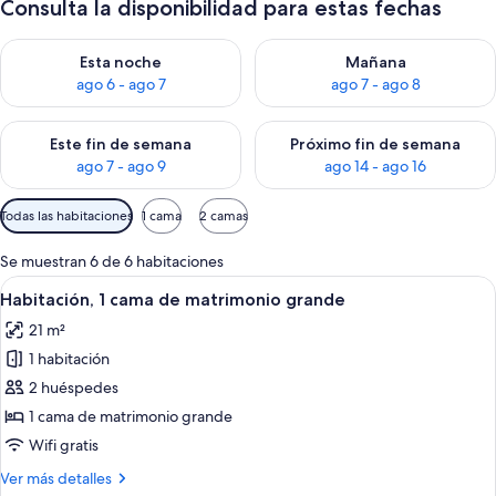
Consulta la disponibilidad para estas fechas
Consulta la disponibilidad para esta noche, ago 6 - ago 7
Consulta la disponibilidad pa
Esta noche
Mañana
ago 6 - ago 7
ago 7 - ago 8
Consulta la disponibilidad para este fin de semana, ago 7 - ag
Consulta la disponibilidad par
Este fin de semana
Próximo fin de semana
ago 7 - ago 9
ago 14 - ago 16
Filtros
Todas las habitaciones
1 cama
2 camas
disponibles
para
Se muestran 6 de 6 habitaciones
las
Abrir
Habitación de hotel con una cama gran
6
Habitación, 1 cama de matrimonio grande
habitaciones
todas
21 m²
las
1 habitación
fotos
de
2 huéspedes
Habitación,
1 cama de matrimonio grande
1
Wifi gratis
cama
Más
Ver más detalles
de