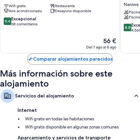
Namba
&
Naniwa
Wifi gratis
Restaurante
Hotel
Resort
Aire acondicionado
Desayuno disponible
Osaka
Osaka
Piscin
Piscina
Namba
Namba
9.4
Excepcional
9,4
Ekimae
sobre
68 comentarios
8.8
Exc
8,8
Tower
10,
sobre
4.56
Naniwa
Excepcional,
10,
El
56 €
68 comentarios
Excelent
precio
4.569 c
Del 7 ago al 8 ago
actual
es
Comparar alojamientos parecidos
de
56 €
Más información sobre este
alojamiento
Servicios del alojamiento
Internet
Wifi gratis en todas las habitaciones
Wifi gratis disponible en algunas zonas comunes
Aparcamiento y servicios de transporte