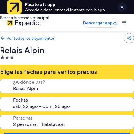
Pásate a la app
Accede a descuentos al instante con la app
Pasar a la sección principal
Descargar app
Ver todos los alojamientos
Relais Alpin
Alojamiento
de
3.0 estrellas
Elige las fechas para ver los precios
¿A dónde vas?
Fechas
Personas