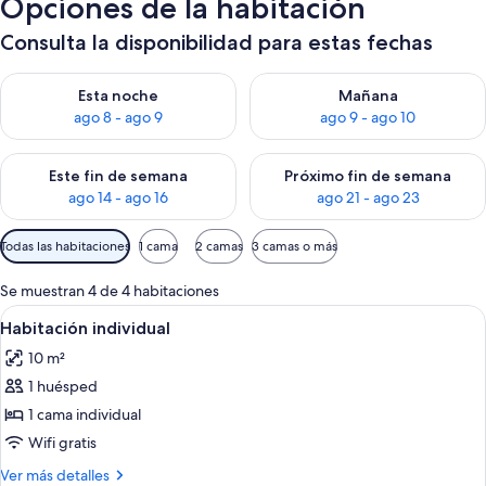
Opciones de la habitación
Consulta la disponibilidad para estas fechas
Consulta la disponibilidad para esta noche, ago 8 - ago 9
Consulta la disponibilidad pa
Esta noche
Mañana
ago 8 - ago 9
ago 9 - ago 10
Consulta la disponibilidad para este fin de semana, ago 14 - a
Consulta la disponibilidad par
Este fin de semana
Próximo fin de semana
ago 14 - ago 16
ago 21 - ago 23
Filtros
Todas las habitaciones
1 cama
2 camas
3 camas o más
disponibles
para
Se muestran 4 de 4 habitaciones
las
Abrir
Una habitación de hotel con cama, mes
6
Habitación individual
habitaciones
todas
10 m²
las
1 huésped
fotos
de
1 cama individual
Habitación
Wifi gratis
individual
Más
Ver más detalles