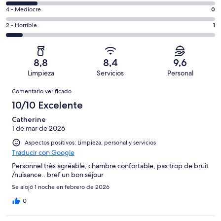
total
comentarios
un
0
4 - Mediocre
0
de
de
total
comentarios
13
un
1
2 - Horrible
1
de
de
con
total
comentarios
13
un
una
de
de
con
total
puntuación
13
un
una
de
8,8
8,4
9,6
de
con
total
puntuación
13
Limpieza
Servicios
Personal
10
una
de
de
con
Comentarios
-
puntuación
13
8
Comentario verificado
una
Excelente
de
con
-
puntuación
10/10 Excelente
6
una
Bueno
de
-
puntuación
Catherine
4
Normal
1 de mar de 2026
de
-
2
Aspectos positivos: Limpieza, personal y servicios
Mediocre
-
Traducir con Google
Horrible
Personnel très agréable, chambre confortable, pas trop de bruit
/nuisance.. bref un bon séjour
Se alojó 1 noche en febrero de 2026
0