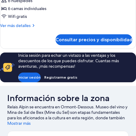
6 huéspedes
6 camas individuales
Wifi gratis
Más
Ver más detalles
detalles
de
Consultar precios y disponibilidad
Habitación
familiar
Inicia sesión para echar un vistazo a las ventajas y los
descuentos de los que puedes disfrutar. Cuantas más
aventuras, ¡más recompensas!
Iniciar sesión
Registrarme gratis
Información sobre la zona
Relais Alpin se encuentra en Ormont-Dessous. Museo del vino y
Mina de Sal de Bex (Mine du Sel) son etapas fundamentales
para los aficionados a la cultura en esta región, donde también
puedes acercarte a lugares emblemáticos como Castillo de Aigle
Mostrar más
y Castillo de Chillon. Jardín Zen y Marmot's Paradise (parque)
también merecen la pena. Puedes reservar algo de tiempo para