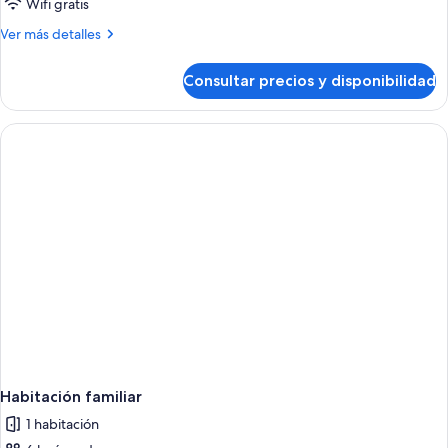
Habitación
Wifi gratis
familiar
Más
Ver más detalles
detalles
de
Consultar precios y disponibilidad
Habitación
familiar
Habitación familiar
1 habitación