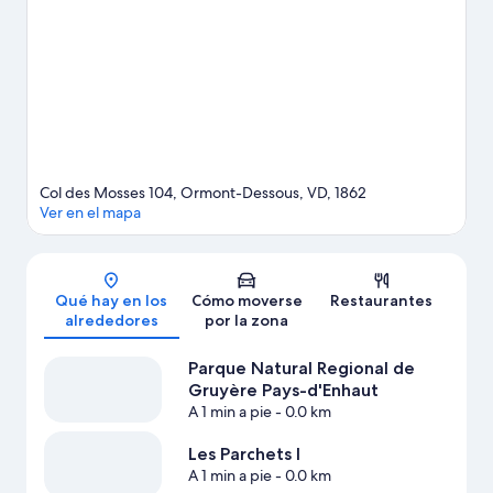
explorar la naturaleza realizando actividades como las rutas a pie
o en bicicleta, aunque quizá prefieras decantarte por el esquí.
Ver guía de viaje de Ormont-Dessous
Col des Mosses 104, Ormont-Dessous, VD, 1862
Ver en el mapa
Mapa
Qué hay en los
Cómo moverse
Restaurantes
alrededores
por la zona
Parque Natural Regional de
Gruyère Pays-d'Enhaut
A 1 min a pie
- 0.0 km
Les Parchets I
A 1 min a pie
- 0.0 km