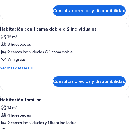
detalles
de
Consultar precios y disponibilidad
Habitación
individual
Abrir
Una cama de madera con almohadas roj
5
Habitación con 1 cama doble o 2 individuales
todas
12 m²
las
3 huéspedes
fotos
de
2 camas individuales O 1 cama doble
Habitación
Wifi gratis
con
Más
Ver más detalles
1
detalles
cama
de
Consultar precios y disponibilidad
Habitación
doble
con
o
1
Abrir
Habitación de hotel con literas, un es
2
6
cama
Habitación familiar
todas
doble
individuales
14 m²
o
las
2
4 huéspedes
fotos
individuales
de
2 camas individuales y 1 litera individual