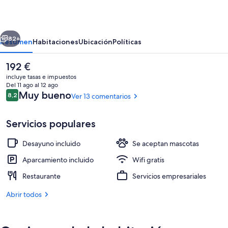
erior
Siguiente
82+
Resumen
Habitaciones
Ubicación
Políticas
El
192 €
precio
incluye tasas e impuestos
actual
Del 11 ago al 12 ago
es
Comentarios
Muy bueno
8,2
Ver 13 comentarios
8,2 de 10
de
192 €
Servicios populares
Desayuno incluido
Se aceptan mascotas
Vestíbulo
Aparcamiento incluido
Wifi gratis
Restaurante
Servicios empresariales
Abrir todos