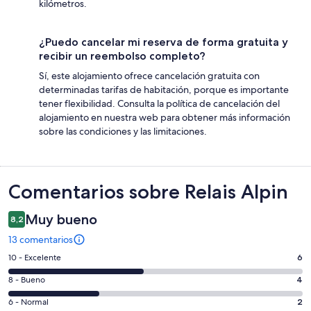
kilómetros.
¿Puedo cancelar mi reserva de forma gratuita y
recibir un reembolso completo?
Sí, este alojamiento ofrece cancelación gratuita con
determinadas tarifas de habitación, porque es importante
tener flexibilidad. Consulta la política de cancelación del
alojamiento en nuestra web para obtener más información
sobre las condiciones y las limitaciones.
Comentarios
Comentarios sobre Relais Alpin
Muy bueno
8,2
13 comentarios
6
10 - Excelente
6
comentarios
4
8 - Bueno
4
de
comentarios
un
2
6 - Normal
2
de