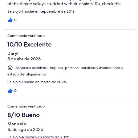
of the Alpine valleys studded with ski chalets. So, check the
location box—once you find the place, that is (we drove around
Se alojó 1 noche en septiembre de 2019
for over 90 mins on those lovely rural routes trying to find the
place, which even a GPS wasn’t of much help—a hint: it’s on the
0
road between Aigle and Château-d’Oex, not Gstaad, at “Des
Mosses,” which doesn’t rank mention on many atlases).
Comentario verificado
Accommodations are basic, I would say. You’ve got the bare
necessities here but no frills—adequate for what the average
10/10 Excelente
bus tourer (or skier) requires but perhaps less than other visitors
Daryl
are hoping for.
5 de abr de 2026
Aspectos positivos: Limpieza, personal, servicios y instalaciones y
estado del alojamiento
Se alojó 1 noche en marzo de 2026
0
Comentario verificado
8/10 Bueno
Manuela
16 de ago de 2025
Se alojó 4 noches en agosto de 2025