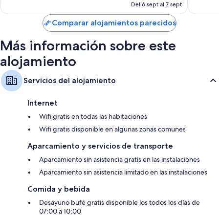
actual
Del 6 sept al 7 sept
257 comentarios
es
de
Comparar alojamientos parecidos
177 €
Más información sobre este
alojamiento
Servicios del alojamiento
Internet
Wifi gratis en todas las habitaciones
Wifi gratis disponible en algunas zonas comunes
Aparcamiento y servicios de transporte
Aparcamiento sin asistencia gratis en las instalaciones
Aparcamiento sin asistencia limitado en las instalaciones
Comida y bebida
Desayuno bufé gratis disponible los todos los días de
07:00 a 10:00