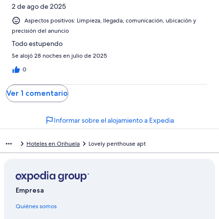
-
puntuación
4
2 de ago de 2025
Normal
de
-
2
Aspectos positivos: Limpieza, llegada, comunicación, ubicación y
Mediocre
-
precisión del anuncio
Horrible
Todo estupendo
Se alojó 28 noches en julio de 2025
0
Ver 1 comentario
Informar sobre el alojamiento a Expedia
Hoteles en Orihuela
Lovely penthouse apt
Empresa
Quiénes somos