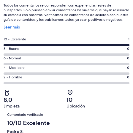
Todos los comentarios se corresponden con experiencias reales de
huéspedes. Solo pueden enviar comentarios los viajeros que hayan reservado
su estancia con nosotros. Verificamos los comentarios de acuerdo con nuestra
guía de contenidos, y los publicamos todos, ya sean positivos o negativos.
Se
Leer más
abre
en
1
10 - Excelente
1
una
comentarios
ventana
0
8 - Bueno
0
de
nueva
comentarios
un
0
6 - Normal
0
de
total
comentarios
un
0
4 - Mediocre
0
de
de
total
comentarios
1
un
0
2 - Horrible
0
de
de
con
total
comentarios
1
un
una
de
de
con
total
puntuación
1
un
una
de
8,0
10
de
con
total
puntuación
1
Limpieza
Ubicación
10
una
de
de
Comentarios
con
-
puntuación
1
Comentario verificado
8
una
Excelente
de
con
10/10 Excelente
-
puntuación
6
una
Bueno
de
Pedro S.