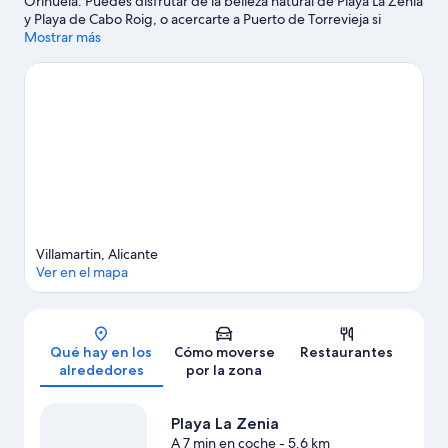
Orihuela. Puedes disfrutar de la belleza natural de Playa La Zenia
y Playa de Cabo Roig, o acercarte a Puerto de Torrevieja si
deseas realizar alguna actividad. Parque de Doña Sinforosa y
Mostrar más
Minigolf Las Salinas también merecen la pena.
Ver guía de viaje
de Orihuela
Ver más apartamentos en Orihuela
Villamartin, Alicante
Ver en el mapa
Mapa
Qué hay en los
Cómo moverse
Restaurantes
alrededores
por la zona
Playa La Zenia
A 7 min en coche
- 5.6 km