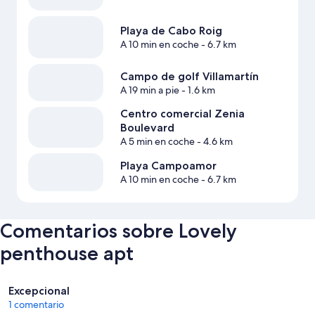
Playa de Cabo Roig
A 10 min en coche
- 6.7 km
Campo de golf Villamartín
A 19 min a pie
- 1.6 km
Centro comercial Zenia
Boulevard
A 5 min en coche
- 4.6 km
Playa Campoamor
A 10 min en coche
- 6.7 km
Comentarios sobre Lovely
penthouse apt
Comentarios
Excepcional
1 comentario