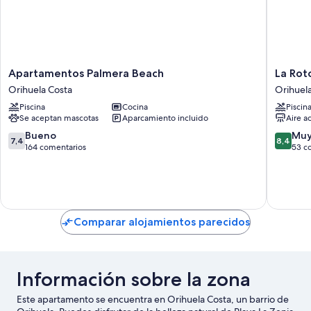
Apartamentos
La
Apartamentos Palmera Beach
La Rot
Palmera
Rotonda
Orihuela Costa
Orihuel
Beach
Apartho
Piscina
Cocina
Piscin
Orihuela
Orihuel
Se aceptan mascotas
Aparcamiento incluido
Aire a
Costa
Costa
7.4
8.4
Bueno
Muy
7,4
8,4
sobre
sobre
164 comentarios
53 c
10,
10,
Bueno,
Muy
164 comentarios
bueno,
53 come
Comparar alojamientos parecidos
Información sobre la zona
Este apartamento se encuentra en Orihuela Costa, un barrio de