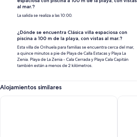
espaciosa con piscina a 100 m de la playa, con vistas
al mar.?
La salida se realiza a las 10:00.
¿Dónde se encuentra Clásica villa espaciosa con
piscina a 100 m de la playa, con vistas al mar.?
Esta villa de Orihuela para familias se encuentra cerca del mar,
a quince minutos a pie de Playa de Calla Estacas y Playa La
Zenia. Playa de La Zenia - Cala Cerrada y Playa Cala Capitán
también están a menos de 2 kilómetros.
Alojamientos similares
Flamenca Village Mar Holidays
Hotel M