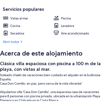
con
Ubicación cercana a la playa, tumbonas
vistas
Servicios populares
al
Vistas al mar
Piscina
mar.
Cocina
Lavadora
Secadora
Aire acondicionado
Abrir todos
Acerca de este alojamiento
Clásica villa espaciosa con piscina a 100 m de la
playa, con vistas al mar.
Soleado chalet de vacaciones bien cuidado en alquiler en la bulliciosa
España.
Casa Don Comillo, en paz, pero cerca de la vida vibrante!
Alquilamos villa 'Casa Don Camillo', una espaciosa casa de vacaciones
para 8 personas con piscina privada, ubicada en la urbanización Playa
Flamenca en Orihuela en la Costa Blanca.
Esta casa de vacaciones es el lugar perfecto para unas vacaciones