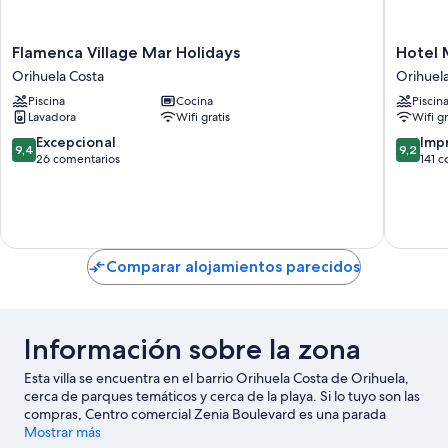
Flamenca
Hotel
Flamenca Village Mar Holidays
Hotel 
Village
Montepi
Orihuela Costa
Orihuel
Mar
Orihuel
Piscina
Cocina
Piscin
Holidays
Costa
Lavadora
Wifi gratis
Wifi gr
Orihuela
Costa
9.4
9.2
Excepcional
Imp
9,4
9,2
sobre
sobre
26 comentarios
141 
10,
10,
Excepcional,
Impresi
26 comentarios
141 come
Comparar alojamientos parecidos
Información sobre la zona
Esta villa se encuentra en el barrio Orihuela Costa de Orihuela,
cerca de parques temáticos y cerca de la playa. Si lo tuyo son las
compras, Centro comercial Zenia Boulevard es una parada
obligatoria. Para los que prefieren sumergirse en la naturaleza,
Mostrar más