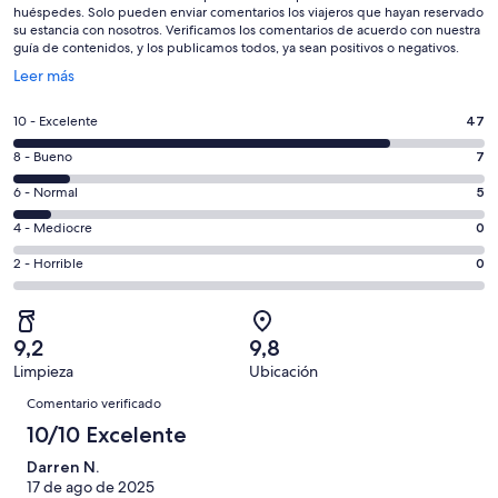
huéspedes. Solo pueden enviar comentarios los viajeros que hayan reservado
su estancia con nosotros. Verificamos los comentarios de acuerdo con nuestra
guía de contenidos, y los publicamos todos, ya sean positivos o negativos.
Se
Leer más
abre
en
47
10 - Excelente
47
una
comentarios
ventana
7
8 - Bueno
7
de
nueva
comentarios
un
5
6 - Normal
5
de
total
comentarios
un
0
4 - Mediocre
0
de
de
total
comentarios
59
un
0
2 - Horrible
0
de
de
con
total
comentarios
59
un
una
de
de
con
total
puntuación
59
un
una
de
9,2
9,8
de
con
total
puntuación
59
Limpieza
Ubicación
10
una
de
de
Comentarios
con
-
puntuación
59
Comentario verificado
8
una
Excelente
de
con
10/10 Excelente
-
puntuación
6
una
Bueno
de
Darren N.
-
puntuación
4
17 de ago de 2025
Normal