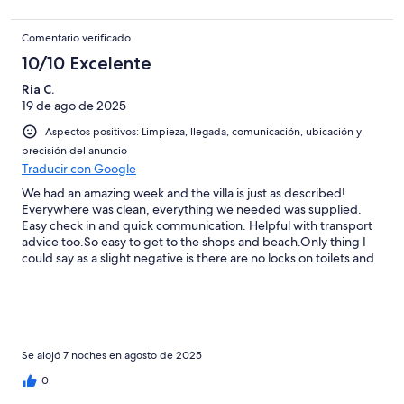
Comentario verificado
10/10 Excelente
Ria C.
19 de ago de 2025
Aspectos positivos: Limpieza, llegada, comunicación, ubicación y
precisión del anuncio
Traducir con Google
We had an amazing week and the villa is just as described!
Everywhere was clean, everything we needed was supplied.
Easy check in and quick communication. Helpful with transport
advice too.So easy to get to the shops and beach.Only thing I
could say as a slight negative is there are no locks on toilets and
also would be good if there was a mirror in bedrooms but this
did not affect our stay we loved it!
Se alojó 7 noches en agosto de 2025
0