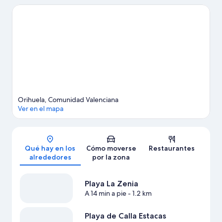
Playa La Zenia y Playa de Cabo Roig son dos excelentes
opciones. ¿Viajas con niños? Si es así, puedes llevarlos a Parque
de Doña Sinforosa o a Minigolf Las Salinas. Tendrás la
oportunidad de disfrutar del agua realizando actividades como
paseos en moto de agua o submarinismo, pero también podrás
vivir grandes aventuras practicando la equitación o el
senderismo en las inmediaciones.
Ver guía de viaje de Orihuela
Ver más villas en Orihuela
Orihuela, Comunidad Valenciana
Ver en el mapa
Mapa
Qué hay en los
Cómo moverse
Restaurantes
alrededores
por la zona
Playa La Zenia
A 14 min a pie
- 1.2 km
Playa de Calla Estacas