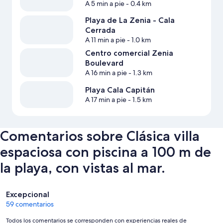
A 5 min a pie
- 0.4 km
Playa de La Zenia - Cala
Cerrada
A 11 min a pie
- 1.0 km
Centro comercial Zenia
Boulevard
A 16 min a pie
- 1.3 km
Playa Cala Capitán
A 17 min a pie
- 1.5 km
Comentarios sobre Clásica villa
espaciosa con piscina a 100 m de
la playa, con vistas al mar.
Comentarios
Excepcional
59 comentarios
Todos los comentarios se corresponden con experiencias reales de