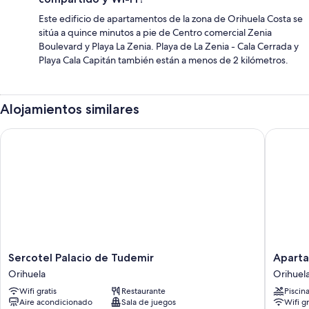
Este edificio de apartamentos de la zona de Orihuela Costa se
sitúa a quince minutos a pie de Centro comercial Zenia
Boulevard y Playa La Zenia. Playa de La Zenia - Cala Cerrada y
Playa Cala Capitán también están a menos de 2 kilómetros.
Alojamientos similares
Sercotel Palacio de Tudemir
Apartame
Sercotel
Apartam
Sercotel Palacio de Tudemir
Aparta
Palacio
Palmera
Orihuela
Orihuel
de
Beach
Wifi gratis
Restaurante
Piscin
Tudemir
frente
Aire acondicionado
Sala de juegos
Wifi gr
Orihuela
al