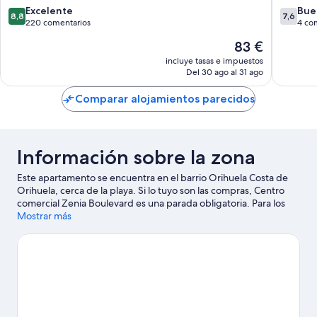
mar
8.8
7.6
Excelente
Bue
8,8
7,6
Orihuel
sobre
sobre
220 comentarios
4 co
Costa
10,
10,
El
83 €
Excelente,
Bueno,
precio
220 comentarios
4 comen
incluye tasas e impuestos
actual
Del 30 ago al 31 ago
es
de
Comparar alojamientos parecidos
83 €
Información sobre la zona
Este apartamento se encuentra en el barrio Orihuela Costa de
Orihuela, cerca de la playa. Si lo tuyo son las compras, Centro
comercial Zenia Boulevard es una parada obligatoria. Para los
que prefieren sumergirse en la naturaleza, Playa La Zenia y Playa
Mostrar más
de Cabo Roig son dos excelentes opciones. Parque de Doña
Sinforosa y Minigolf Las Salinas también merecen la pena.
Ver
guía de viaje de Orihuela
Ver más apartamentos en Orihuela