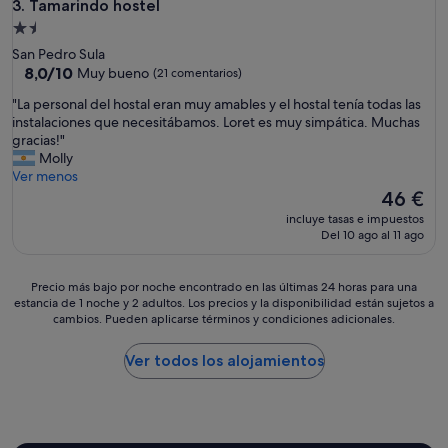
Tamarindo hostel
3. Tamarindo hostel
Alojamiento
de
San Pedro Sula
1.5 estrellas
8.0
8,0/10
Muy bueno
(21 comentarios)
sobre
"
"La personal del hostal eran muy amables y el hostal tenía todas las
10,
L
instalaciones que necesitábamos. Loret es muy simpática. Muchas
Muy
a
gracias!"
bueno,
p
Molly
(21 comentarios)
e
Ver menos
r
El
46 €
s
precio
incluye tasas e impuestos
o
actual
Del 10 ago al 11 ago
n
es
a
de
l
46 €
Precio
Precio más bajo por noche encontrado en las últimas 24 horas para una
d
estancia de 1 noche y 2 adultos. Los precios y la disponibilidad están sujetos a
más
e
cambios. Pueden aplicarse términos y condiciones adicionales.
bajo
l
por
h
noche
Ver todos los alojamientos
o
encontrado
s
en
t
las
a
últimas
l