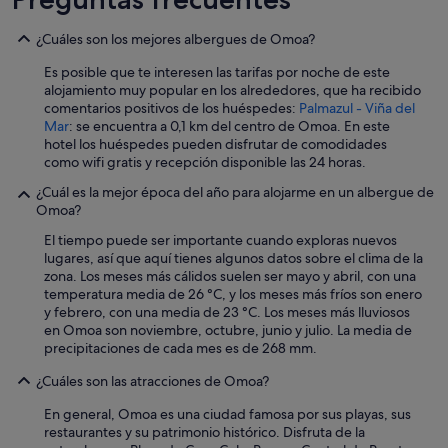
q
u
e
¿Cuáles son los mejores albergues de Omoa?
n
Es posible que te interesen las tarifas por noche de este
e
alojamiento muy popular en los alrededores, que ha recibido
c
comentarios positivos de los huéspedes:
Palmazul - Viña del
e
Mar
: se encuentra a 0,1 km del centro de Omoa. En este
s
hotel los huéspedes pueden disfrutar de comodidades
i
como wifi gratis y recepción disponible las 24 horas.
t
á
¿Cuál es la mejor época del año para alojarme en un albergue de
b
Omoa?
a
m
El tiempo puede ser importante cuando exploras nuevos
o
lugares, así que aquí tienes algunos datos sobre el clima de la
s
zona. Los meses más cálidos suelen ser mayo y abril, con una
.
temperatura media de 26 °C, y los meses más fríos son enero
L
y febrero, con una media de 23 °C. Los meses más lluviosos
o
en Omoa son noviembre, octubre, junio y julio. La media de
r
precipitaciones de cada mes es de 268 mm.
e
t
¿Cuáles son las atracciones de Omoa?
e
En general, Omoa es una ciudad famosa por sus playas, sus
s
restaurantes y su patrimonio histórico. Disfruta de la
m