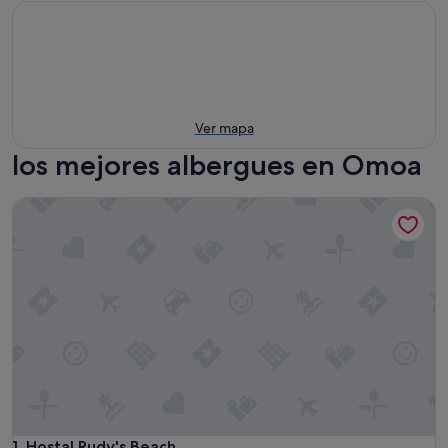
Ver mapa
los mejores albergues en Omoa
Hostal Rudy's Beach
Hostal Rudy's Beach
1. Hostal Rudy's Beach