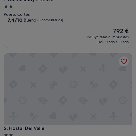
Alojamiento
de
Puerto Cortés
2.0 estrellas
7.4
7,4/10
Bueno
(3 comentarios)
sobre
El
792 €
10,
precio
Bueno,
incluye tasas e impuestos
actual
(3 comentarios)
Del 10 ago al 11 ago
es
de
Hostal Del Valle
792 €
Hostal Del Valle
2. Hostal Del Valle
Alojamiento