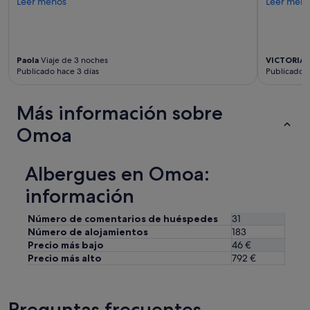
Leer menos
Leer men
n
í
a
t
Paola
Viaje de 3 noches
VICTORIA
o
Publicado hace 3 días
Publicado 
d
a
s
Más información sobre
l
a
Omoa
s
i
n
Albergues en Omoa:
s
t
información
a
l
Número de comentarios de huéspedes
31
a
Número de alojamientos
183
c
Precio más bajo
46 €
i
Precio más alto
792 €
o
n
e
s
Preguntas frecuentes