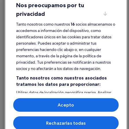
Nos preocupamos por tu
Condiciones de uso
privacidad
Información legal/contacto
Pautas sobre el contenido y cómo denunciar contenido
Tanto nosotros como nuestros
16
socios almacenamos o
accedemos a información del dispositivo, como
identificadores únicos en las cookies para tratar datos
Ayuda
personales. Puedes aceptar o administrar tus
Ayuda
preferencias haciendo clic abajo o, en cualquier
momento, a través de la página de la política de
Cancelar un vuelo
privacidad. Tus preferencias se notificarán a nuestros
Cancelar una reserva de hotel o de un alquiler vacacional
socios y no afectarán a los datos de navegación.
Plazos de reembolso
Tanto nosotros como nuestros asociados
tratamos los datos para proporcionar:
Utilizar un cupón de Expedia
Utilizar datos de localización geográfica precisa. Analizar
Documentos para viajes internacionales
activamente las características del dispositivo para su
identificación. Almacenar la información en un dispositivo
Acepto
y/o acceder a ella. Publicidad y contenido personalizados,
medición de publicidad y contenido, investigación de
audiencia y desarrollo de servicios.
© 2026 Expedia, Inc., una empresa de Expedia Group. Todos los
Rechazarlas todas
Lista de asociados (proveedores)
derechos reservados. Expedia y el logotipo de Expedia son marcas