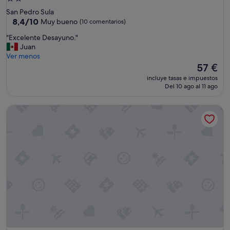
de
San Pedro Sula
2.0 estrellas
8.4
8,4/10
Muy bueno
(10 comentarios)
sobre
"
"Excelente Desayuno."
10,
E
Juan
Muy
x
Ver menos
bueno,
c
El
57 €
(10 comentarios)
e
precio
incluye tasas e impuestos
l
actual
Del 10 ago al 11 ago
e
es
n
de
Tamarindo hostel
t
57 €
e
D
e
s
a
y
u
n
o
.
"