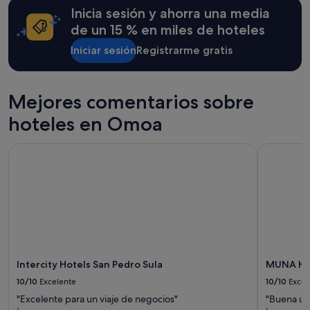
24 horas
e
Inicia sesión y ahorra una media
para
r
una
de un 15 % en miles de hoteles
a
estancia
n
Iniciar sesión
Registrarme gratis
de
m
1 noche
u
y
y
2 adultos.
Mejores comentarios sobre
a
Los
m
precios
hoteles en Omoa
a
y
b
la
l
Intercity Hotels San Pedro Sula
MUNA HO
disponibilidad
e
están
s
sujetos
y
a
e
cambios.
l
Pueden
h
aplicarse
o
términos
s
y
t
condiciones
Intercity Hotels San Pedro Sula
MUNA HO
a
adicionales.
10/10
Excelente
10/10
Excel
l
t
"Excelente para un viaje de negocios"
"Buena ub
e