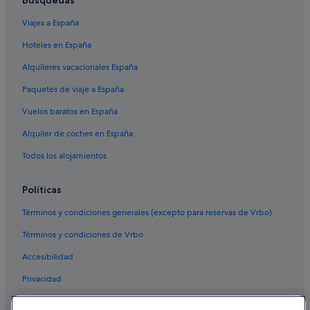
Viajes a España
Hoteles en España
Alquileres vacacionales España
Paquetes de viaje a España
Vuelos baratos en España
Alquiler de coches en España
Todos los alojamientos
Políticas
Términos y condiciones generales (excepto para reservas de Vrbo)
Términos y condiciones de Vrbo
Accesibilidad
Privacidad
Cookies