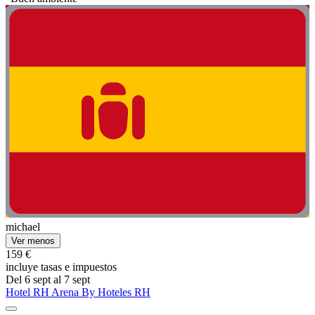
michael
Ver menos
159 €
incluye tasas e impuestos
Del 6 sept al 7 sept
Hotel RH Arena By Hoteles RH