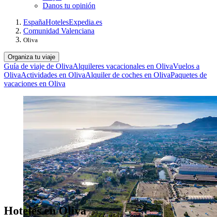
Danos tu opinión
España
Hoteles
Expedia.es
Comunidad Valenciana
Oliva
Organiza tu viaje
Guía de viaje de Oliva
Alquileres vacacionales en Oliva
Vuelos a
Oliva
Actividades en Oliva
Alquiler de coches en Oliva
Paquetes de
vacaciones en Oliva
Hoteles en Oliva