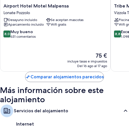
Además, otros de los servicios que hallarás en todas las habitaciones
Airport
Tribe
Airport Hotel Motel Malpensa
Tribe 
incluyen los siguientes:
Hotel
Milano
Lonate Pozzolo
Vizzola 
Juegos de cama hipoalergénicos y cunas (de pago)
Motel
Malpen
Desayuno incluido
Se aceptan mascotas
Piscin
Malpensa
Vizzola
Baños con bidés y bañeras o duchas
Aparcamiento incluido
Wifi gratis
Wifi gr
Lonate
Ticino
Televisiones de 30 pulgadas con canales por satélite
Pozzolo
8.0
8.8
Muy bueno
Exc
8,0
8,8
sobre
sobre
631 comentarios
1.09
Servicio de limpieza diario, cargadores o adaptadores eléctricos y
10,
10,
escritorios
Muy
Excelent
bueno,
1.098 c
El
75 €
631 comentarios
precio
incluye tasas e impuestos
actual
Del 16 ago al 17 ago
es
de
Comparar alojamientos parecidos
75 €
Más información sobre este
alojamiento
Servicios del alojamiento
Internet