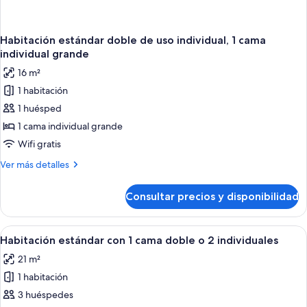
Habitación estándar doble de uso individual, 1 cama
individual grande
16 m²
1 habitación
1 huésped
1 cama individual grande
Wifi gratis
Más
Ver más detalles
detalles
de
Consultar precios y disponibilidad
Habitación
estándar
doble
Abrir
Una habitación de hotel con cama, escrit
4
de
Habitación estándar con 1 cama doble o 2 individuales
todas
uso
21 m²
individual,
las
1
1 habitación
fotos
cama
de
3 huéspedes
individual