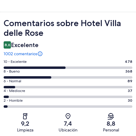
Comentarios
Comentarios sobre Hotel Villa
delle Rose
Excelente
8,6
1002 comentarios
478
10 - Excelente
478
comentarios
368
8 - Bueno
368
de
comentarios
un
89
6 - Normal
89
de
total
comentarios
un
37
4 - Mediocre
37
de
de
total
comentarios
1002
un
30
2 - Horrible
30
de
de
con
total
comentarios
1002
un
una
de
de
con
total
puntuación
1002
un
una
de
9,2
7,4
8,8
de
con
total
puntuación
1002
Limpieza
Ubicación
Personal
10
una
de
de
con