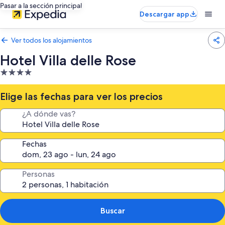
Pasar a la sección principal
Descargar app
Ver todos los alojamientos
Hotel Villa delle Rose
Alojamiento
de
4.0 estrellas
Elige las fechas para ver los precios
¿A dónde vas?
Fechas
Personas
Buscar