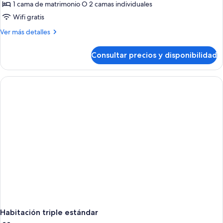
Habitación
grande
1 cama de matrimonio O 2 camas individuales
estándar
Wifi gratis
con
Más
Ver más detalles
1
detalles
cama
de
Consultar precios y disponibilidad
Habitación
doble
estándar
o
con
2
1
individuales
cama
doble
o
2
individuales
Habitación triple estándar