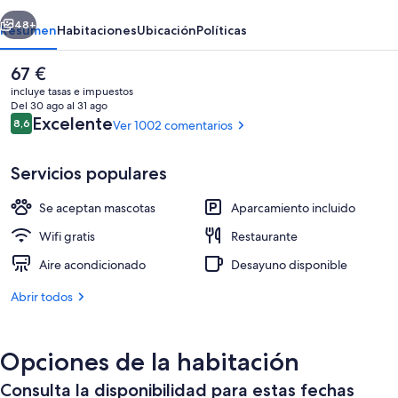
Rose
erior
Siguiente
48+
Resumen
Habitaciones
Ubicación
Políticas
El
67 €
precio
incluye tasas e impuestos
actual
Del 30 ago al 31 ago
es
Comentarios
Excelente
8,6
Ver 1002 comentarios
8,6 de 10
de
67 €
Servicios populares
Se aceptan mascotas
Aparcamiento incluido
Interior
Wifi gratis
Restaurante
Aire acondicionado
Desayuno disponible
Abrir todos
Opciones de la habitación
Consulta la disponibilidad para estas fechas