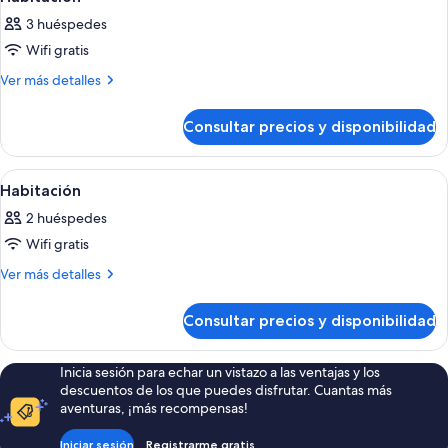
todas
3 huéspedes
las
Wifi gratis
fotos
de
Más
Ver más detalles
detalles
Habitación
de
Consultar precios y disponibilidad
Habitación
Abrir
Habitación de hotel con una cama, un 
11
Habitación
todas
2 huéspedes
las
Wifi gratis
fotos
de
Más
Ver más detalles
detalles
Habitación
de
Consultar precios y disponibilidad
Habitación
Inicia sesión para echar un vistazo a las ventajas y los
descuentos de los que puedes disfrutar. Cuantas más
aventuras, ¡más recompensas!
Iniciar sesión
Registrarme gratis