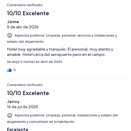
Comentarios
-
puntuación
1002
8
Comentario verificado
una
Excelente
de
con
-
puntuación
10/10 Excelente
6
una
Bueno
de
-
puntuación
Jaime
4
Normal
5 de abr de 2026
de
-
2
Aspectos positivos: Limpieza, personal, servicios y instalaciones y
Mediocre
-
estado del alojamiento
Horrible
Hotel muy agradable y tranquilo. El personal, muy atento y
amable. Hotel cerca del aeropuerto pero en el campo.
Se alojó 2 noches en abril de 2026
0
Comentario verificado
10/10 Excelente
Jenny
16 de jul de 2025
Aspectos positivos: Limpieza, personal, instalaciones y estado del
alojamiento y comodidad de la habitación
Excelente