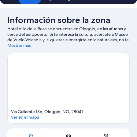
Información sobre la zona
Hotel Villa delle Rose se encuentra en Oleggio, en las afueras y
cerca del aeropuerto. Si te interesa la cultura, acércate a Museo
de Vuelo Volandia y, si quieres sumergirte en la naturaleza, no te
pierdas Parque Faunístico La Torbiera y Lago Orta. ¿Te apetece
Mostrar más
disfrutar de un evento especial? Puedes consultar el calendario
de Polideportivo PalaYamamay. Intenta sacar tiempo para pasar
por Parque Safari, que también es una muy buena opción.
Puedes practicar tu swing en un campo de golf cercano; si lo
prefieres, otra opción es disfrutar de otras actividades al aire
libre, como las rutas a pie o en bicicleta, en los alrededores.
Ver
guía de viaje de Oleggio
Via Gallarate 136, Oleggio, NO, 28047
Ver en el mapa
Mapa