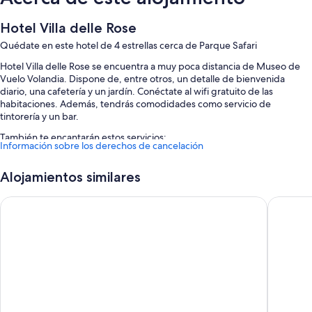
Hotel Villa delle Rose
Quédate en este hotel de 4 estrellas cerca de Parque Safari
Hotel Villa delle Rose se encuentra a muy poca distancia de Museo de
Vuelo Volandia. Dispone de, entre otros, un detalle de bienvenida
diario, una cafetería y un jardín. Conéctate al wifi gratuito de las
habitaciones. Además, tendrás comodidades como servicio de
tintorería y un bar.
También te encantarán estos servicios:
Información sobre los derechos de cancelación
Aparcamiento gratis y aparcamiento de larga duración (de pago)
Alojamientos similares
Desayuno continental (de pago), servicio de registro de entrada
exprés y un ascensor
Airport Hotel Motel Malpensa
Tribe Mi
Servicios de conserjería, una sala de reuniones y consigna de
equipaje
Características de la habitación
Todas las habitaciones en Hotel Villa delle Rose disponen de
características que incluyen aire acondicionado, además de ciertas
comodidades adicionales, como wifi gratis y cajas fuertes.