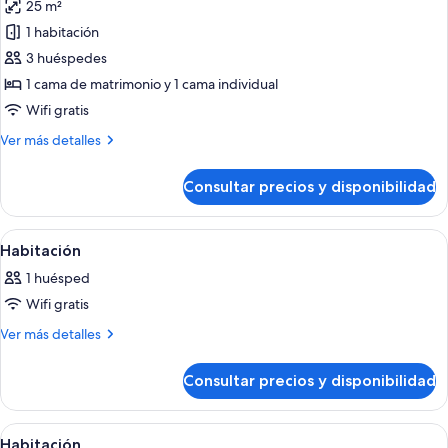
25 m²
1 habitación
3 huéspedes
1 cama de matrimonio y 1 cama individual
Wifi gratis
Más
Ver más detalles
detalles
de
Consultar precios y disponibilidad
Habitación
triple
estándar
Abrir
Una habitación de hotel con cama, lá
3
Habitación
todas
1 huésped
las
Wifi gratis
fotos
de
Más
Ver más detalles
detalles
Habitación
de
Consultar precios y disponibilidad
Habitación
Abrir
Una habitación de hotel con dos camas
7
Habitación