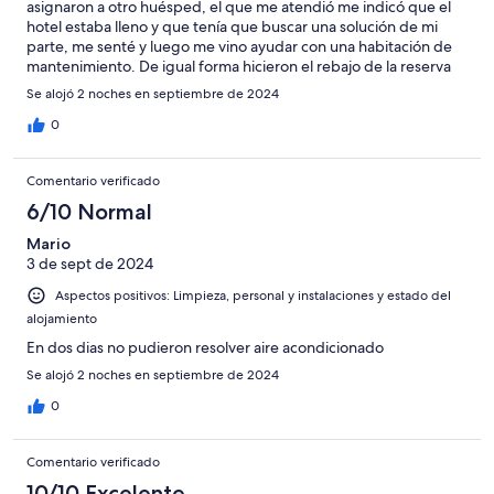
asignaron a otro huésped, el que me atendió me indicó que el
hotel estaba lleno y que tenía que buscar una solución de mi
parte, me senté y luego me vino ayudar con una habitación de
mantenimiento. De igual forma hicieron el rebajo de la reserva
de forma completa sin recibir el servicio reservado.
Se alojó 2 noches en septiembre de 2024
0
Comentario verificado
6/10 Normal
Mario
3 de sept de 2024
Aspectos positivos: Limpieza, personal y instalaciones y estado del
alojamiento
En dos dias no pudieron resolver aire acondicionado
Se alojó 2 noches en septiembre de 2024
0
Comentario verificado
10/10 Excelente