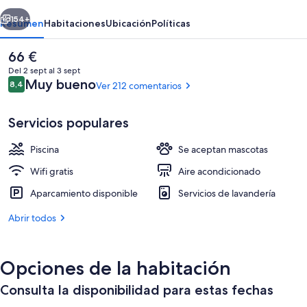
erior
Siguiente
154+
Resumen
Habitaciones
Ubicación
Políticas
El
66 €
precio
Del 2 sept al 3 sept
actual
Comentarios
Muy bueno
8,4
Ver 212 comentarios
8,4 de 10
es
de
66 €
Servicios populares
Piscina
Se aceptan mascotas
Exterior
Wifi gratis
Aire acondicionado
Aparcamiento disponible
Servicios de lavandería
Abrir todos
Opciones de la habitación
Consulta la disponibilidad para estas fechas