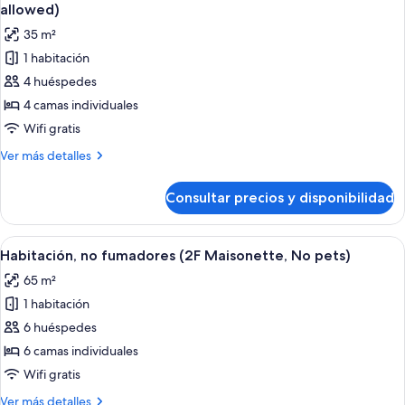
todas
individuales,
Side
allowed)
no
las
Twin
35 m²
fumadores
fotos
&
(1F
1 habitación
de
Kitchen,
Pool
4 huéspedes
Habitación
Side
No
Twin
cuádruple,
4 camas individuales
pets)
&
no
Wifi gratis
Kitchen,
fumadores
No
Más
Ver más detalles
(1F
pets)
detalles
Pool
de
Consultar precios y disponibilidad
Habitación
Side,
cuádruple,
No
no
Abrir
Habitación de hotel con tres camas, v
pets
11
fumadores
Habitación, no fumadores (2F Maisonette, No pets)
todas
(1F
allowed)
65 m²
Pool
las
Side,
1 habitación
fotos
No
de
6 huéspedes
pets
Habitación,
allowed)
6 camas individuales
no
Wifi gratis
fumadores
Más
Ver más detalles