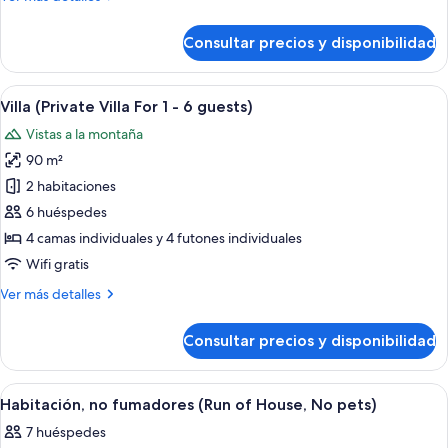
(2F
detalles
Maisonette,
de
Consultar precios y disponibilidad
Habitación,
No
no
pets)
fumadores
Abrir
Una cocina moderna con una isla cent
28
(2F
Villa (Private Villa For 1 - 6 guests)
todas
Maisonette,
Vistas a la montaña
No
las
pets)
90 m²
fotos
de
2 habitaciones
Villa
6 huéspedes
(Private
4 camas individuales y 4 futones individuales
Villa
Wifi gratis
For
Más
Ver más detalles
1
detalles
-
de
Consultar precios y disponibilidad
6
Villa
(Private
guests)
Villa
Abrir
Varias camas ordenadas con almohadas 
5
For
Habitación, no fumadores (Run of House, No pets)
todas
1
7 huéspedes
-
las