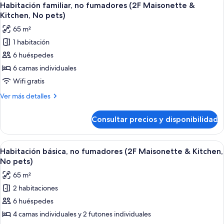
13
Habitación familiar, no fumadores (2F Maisonette &
todas
Kitchen, No pets)
las
65 m²
fotos
1 habitación
de
6 huéspedes
Habitación
familiar,
6 camas individuales
no
Wifi gratis
fumadores
Más
Ver más detalles
(2F
detalles
Maisonette
de
Consultar precios y disponibilidad
Habitación
&
familiar,
Kitchen,
no
Abrir
Una sala de estar con un sofá rojo, una
No
12
fumadores
Habitación básica, no fumadores (2F Maisonette & Kitchen,
todas
(2F
pets)
No pets)
Maisonette
las
65 m²
&
fotos
Kitchen,
2 habitaciones
de
No
6 huéspedes
Habitación
pets)
básica,
4 camas individuales y 2 futones individuales