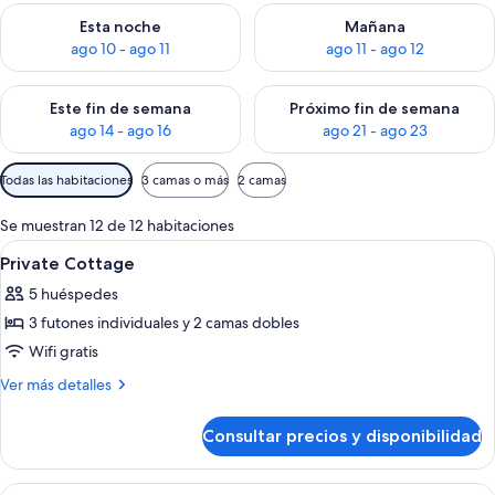
Consulta la disponibilidad para esta noche, ago 10 - ago 11
Consulta la disponibilidad par
Esta noche
Mañana
ago 10 - ago 11
ago 11 - ago 12
Consulta la disponibilidad para este fin de semana, ago 14 - a
Consulta la disponibilidad par
Este fin de semana
Próximo fin de semana
ago 14 - ago 16
ago 21 - ago 23
Filtros
Todas las habitaciones
3 camas o más
2 camas
disponibles
para
Se muestran 12 de 12 habitaciones
las
Abrir
Escritorio, cortinas opacas, wifi gratis
19
Private Cottage
habitaciones
todas
5 huéspedes
las
3 futones individuales y 2 camas dobles
fotos
de
Wifi gratis
Private
Más
Ver más detalles
Cottage
detalles
de
Consultar precios y disponibilidad
Private
Cottage
Abrir
Una habitación de hotel con tres cama