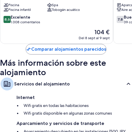
Park
in
Piscina
Spa
Aparca
Hotel
Kibogao
Piscina infantil
Tobogán acuático
Aire a
Tancha
Onna
Bay
8.6
7.8
Excelente
Bue
8,6
7,8
Onna
sobre
sobre
1.008 comentarios
39 c
10,
10,
El
104 €
Excelente,
Bueno,
precio
1.008 comentarios
39 come
Del 8 sept al 9 sept
actual
es
Comparar alojamientos parecidos
de
104 €
Más información sobre este
alojamiento
Servicios del alojamiento
Internet
Wifi gratis en todas las habitaciones
Wifi gratis disponible en algunas zonas comunes
Aparcamiento y servicios de transporte
Aparcamiento descubierto en las instalaciones (500 JPY