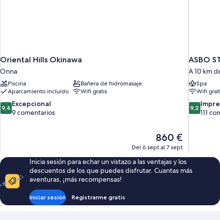
Cottage)
Oriental Hills Okinawa
ASBO S
Onna
A 10 km d
Piscina
Bañera de hidromasaje
Spa
Aparcamiento incluido
Wifi gratis
Wifi grat
9.4
9.2
Excepcional
Impre
9,4
9,2
sobre
sobre
9 comentarios
111 co
10,
10,
Excepcional,
Impresion
El
860 €
9 comentarios
111 coment
precio
Del 6 sept al 7 sept
actual
Inicia sesión para echar un vistazo a las ventajas y los
es
descuentos de los que puedes disfrutar. Cuantas más
de
aventuras, ¡más recompensas!
860 €
Iniciar sesión
Registrarme gratis