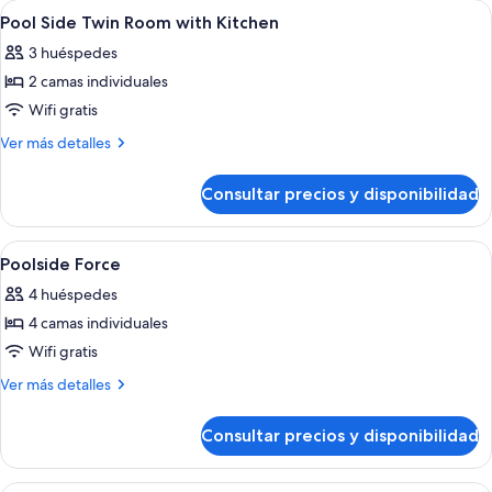
Abrir
Escritorio, cortinas opacas, wifi gratis
Kitchen,
14
no
Pool Side Twin Room with Kitchen
todas
fumadores
No
3 huéspedes
(Private
las
pets)
Cottage
2 camas individuales
fotos
&
de
Wifi gratis
Kitchen,
Pool
No
Más
Ver más detalles
pets)
Side
detalles
de
Twin
Consultar precios y disponibilidad
Pool
Room
Side
with
Twin
Abrir
Escritorio, cortinas opacas, wifi gratis
8
Kitchen
Room
Poolside Force
todas
with
4 huéspedes
Kitchen
las
4 camas individuales
fotos
de
Wifi gratis
Poolside
Más
Ver más detalles
Force
detalles
de
Consultar precios y disponibilidad
Poolside
Force
Habitación de hotel con dos camas ind