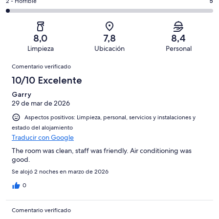
212
un
5
2 - Horrible
5
de
de
con
total
comentarios
212
un
una
de
de
con
total
puntuación
212
un
una
de
8,0
7,8
8,4
de
con
total
puntuación
212
Limpieza
Ubicación
Personal
10
una
de
de
con
Comentarios
-
puntuación
212
8
Comentario verificado
una
Excelente
de
con
-
puntuación
10/10 Excelente
6
una
Bueno
de
-
puntuación
Garry
4
Normal
29 de mar de 2026
de
-
2
Aspectos positivos: Limpieza, personal, servicios y instalaciones y
Mediocre
-
estado del alojamiento
Horrible
Traducir con Google
The room was clean, staff was friendly. Air conditioning was
good.
Se alojó 2 noches en marzo de 2026
0
Comentario verificado