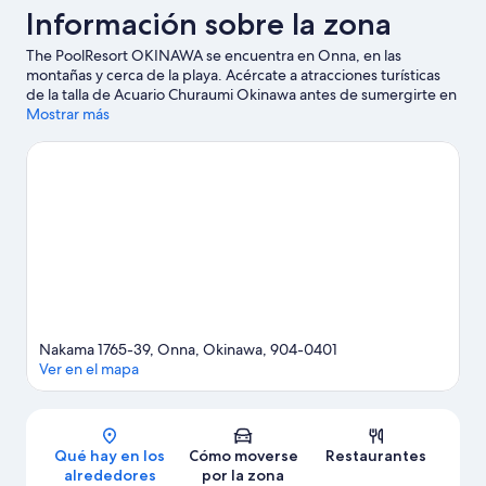
Información sobre la zona
The PoolResort OKINAWA se encuentra en Onna, en las
montañas y cerca de la playa. Acércate a atracciones turísticas
de la talla de Acuario Churaumi Okinawa antes de sumergirte en
la belleza natural de la región en Playa de Manza y Parque
Mostrar más
Manza. Hinpungasyumaru y Museo de Nago también merecen
la pena.
Ver guía de viaje de Onna
Nakama 1765-39, Onna, Okinawa, 904-0401
Ver en el mapa
Mapa
Qué hay en los
Cómo moverse
Restaurantes
alrededores
por la zona