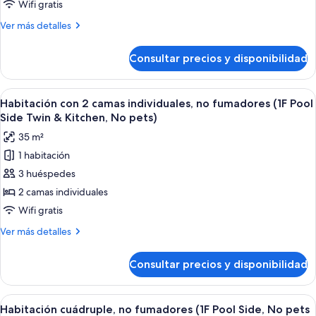
no
Wifi gratis
fumadores
Más
Ver más detalles
(2F
detalles
Maisonette
de
Consultar precios y disponibilidad
Habitación
&
básica,
Kitchen,
no
Abrir
Una sala de estar con un sofá verde, u
No
10
fumadores
Habitación con 2 camas individuales, no fumadores (1F Pool
todas
(2F
pets)
Side Twin & Kitchen, No pets)
Maisonette
las
35 m²
&
fotos
Kitchen,
1 habitación
de
No
3 huéspedes
Habitación
pets)
con
2 camas individuales
2
Wifi gratis
camas
Más
Ver más detalles
individuales,
detalles
no
de
Consultar precios y disponibilidad
Habitación
fumadores
con
(1F
2
Abrir
Habitación de hotel con dos camas, un
Pool
11
camas
Habitación cuádruple, no fumadores (1F Pool Side, No pets