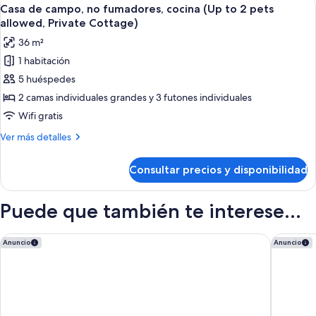
Abrir
6
Casa de campo, no fumadores, cocina (Up to 2 pets
todas
allowed, Private Cottage)
las
36 m²
fotos
1 habitación
de
5 huéspedes
Casa
de
2 camas individuales grandes y 3 futones individuales
campo,
Wifi gratis
no
Más
Ver más detalles
fumadores,
detalles
cocina
de
Consultar precios y disponibilidad
Casa
(Up
de
to
campo,
Puede que también te interese...
2
no
fumadores,
pets
cocina
Oriental Hills Okinawa
ASBO ST
allowed,
Anuncio
Anuncio
(Up
Private
to
Cottage)
2
pets
allowed,
Private