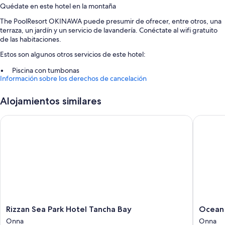
Quédate en este hotel en la montaña
The PoolResort OKINAWA puede presumir de ofrecer, entre otros, una
terraza, un jardín y un servicio de lavandería. Conéctate al wifi gratuito
de las habitaciones.
Estos son algunos otros servicios de este hotel:
Piscina con tumbonas
Información sobre los derechos de cancelación
Aparcamiento (de pago), una piscina al aire libre de temporada y
servicio de registro de salida exprés
Alojamientos similares
Espacios sin humos, consigna de equipaje y área para parrillas
Una máquina expendedora, una televisión en la zona común y un
Rizzan Sea Park Hotel Tancha Bay
Ocean Vi
dispensador de agua
Características de la habitación
Todas las habitaciones cuentan con decoraciones diferentes y tienen
comodidades como aire acondicionado o wifi gratis.
Además, otros servicios que encontrarás incluyen los siguientes:
Baños con bañeras profundas y bidés
Rizzan
Ocean
Rizzan Sea Park Hotel Tancha Bay
Ocean 
Frigoríficos, microondas y congeladores
Sea
View
Onna
Onna