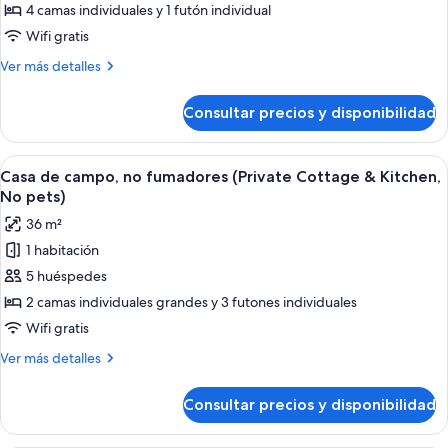
6
4 camas individuales y 1 futón individual
fotos
guests)
de
Wifi gratis
Habitación,
Más
Ver más detalles
no
detalles
de
fumadores
Consultar precios y disponibilidad
Habitación,
(Run
no
of
fumadores
Abrir
Una habitación con escalera de madera
41
House,
(Run
Casa de campo, no fumadores (Private Cottage & Kitchen,
todas
of
No
No pets)
House,
las
pets)
36 m²
No
fotos
pets)
1 habitación
de
5 huéspedes
Casa
de
2 camas individuales grandes y 3 futones individuales
campo,
Wifi gratis
no
Más
Ver más detalles
fumadores
detalles
(Private
de
Consultar precios y disponibilidad
Casa
Cottage
de
&
campo,