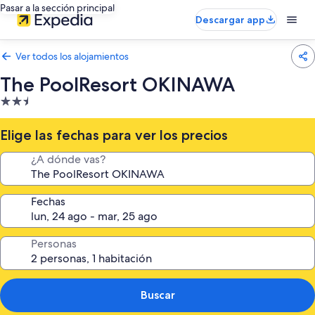
Pasar a la sección principal
Descargar app
Ver todos los alojamientos
The PoolResort OKINAWA
Alojamiento
de
2.5 estrellas
Elige las fechas para ver los precios
¿A dónde vas?
Fechas
Personas
Buscar