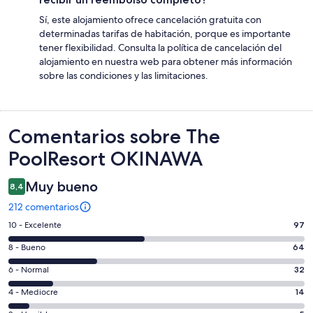
Sí, este alojamiento ofrece cancelación gratuita con
determinadas tarifas de habitación, porque es importante
tener flexibilidad. Consulta la política de cancelación del
alojamiento en nuestra web para obtener más información
sobre las condiciones y las limitaciones.
Comentarios
Comentarios sobre The
PoolResort OKINAWA
Muy bueno
8,4
212 comentarios
97
10 - Excelente
97
comentarios
64
8 - Bueno
64
de
comentarios
un
32
6 - Normal
32
de
total
comentarios
un
14
4 - Mediocre
14
de
de
total
comentarios