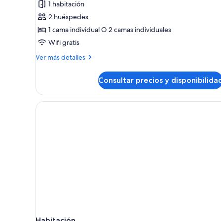
1 habitación
Habitación
2 huéspedes
doble
1 cama individual O 2 camas individuales
Wifi gratis
Más
Ver más detalles
detalles
de
Consultar precios y disponibilida
Habitación
doble
Habitación