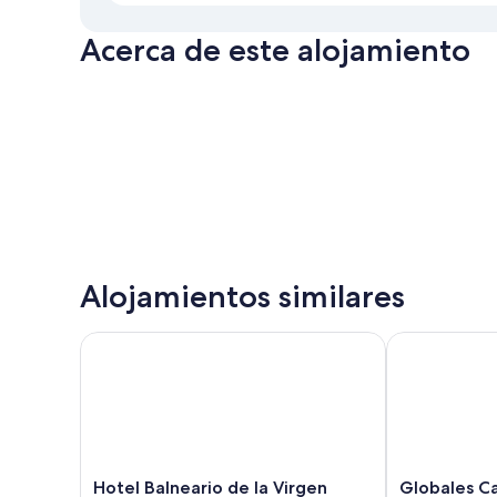
Acerca de este alojamiento
Alojamientos similares
Hotel Balneario de la Virgen
Globales Cast
Hotel
Globales
Hotel Balneario de la Virgen
Globales Ca