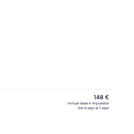
r del vestíbulo
Vestíbulo
El
148 €
precio
incluye tasas e impuestos
actual
Del 6 sept al 7 sept
Exterior
es
de
148 €