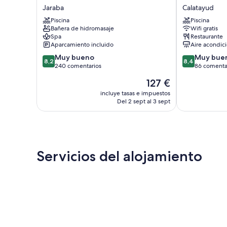
Balneario
Castillo
Jaraba
Calatayud
de
de
Piscina
Piscina
la
Ayud
Bañera de hidromasaje
Wifi gratis
Virgen
Calatayud
Spa
Restaurante
Jaraba
Aparcamiento incluido
Aire acondic
8.2
8.4
Muy bueno
Muy bue
8,2
8,4
sobre
sobre
240 comentarios
86 comenta
10,
10,
El
127 €
Muy
Muy
precio
bueno,
bueno,
incluye tasas e impuestos
actual
Del 2 sept al 3 sept
240 comentarios
86 comentari
es
de
127 €
Servicios del alojamiento