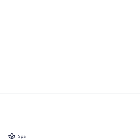
Zona de esta
Masajes
Spa