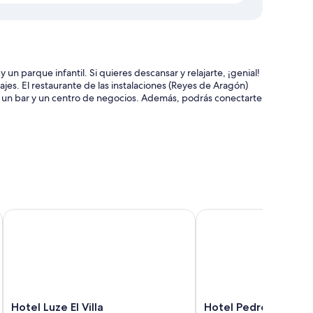
 un parque infantil. Si quieres descansar y relajarte, ¡genial!
es. El restaurante de las instalaciones (Reyes de Aragón)
un bar y un centro de negocios. Además, podrás conectarte
de entradas y espacios sin humos
 sala de reuniones
Hotel Luze El Villa
Hotel Pedro I de Arag
acondicionado, además de otras comodidades, tales como wifi
nes incluyen:
Hotel
Hotel
Hotel Luze El Villa
Hotel Pedro I de Ar