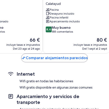
Marivella
Calatayud
Baños con duchas y bidés
Calatayud
Piscina
Televisiones con canales digitales
Desayuno incluido
Piscina infantil
Balcones, calefacción y servicio de limpieza diario
ionado
Aparcamiento incluido
8.4
no
Muy bueno
8,4
sobre
rios
188 comentarios
10,
El
El
66 €
80 €
Muy
precio
precio
bueno,
incluye tasas e impuestos
incluye tasas e impuestos
actual
actual
Del 23 ago al 24 ago
Del 1 sept al 2 sept
os
188 comentarios
es
es
de
de
Comparar alojamientos parecidos
66 €
80 €
Internet
Wifi gratis en todas las habitaciones
Wifi gratis disponible en algunas zonas comunes
Aparcamiento y servicios de
transporte