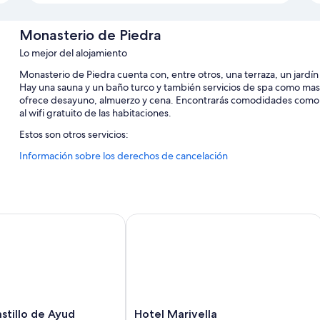
Monasterio de Piedra
Lo mejor del alojamiento
Monasterio de Piedra cuenta con, entre otros, una terraza, un jardín y
Hay una sauna y un baño turco y también servicios de spa como masaj
ofrece desayuno, almuerzo y cena. Encontrarás comodidades como 
al wifi gratuito de las habitaciones.
Estos son otros servicios:
Información sobre los derechos de cancelación
Una piscina al aire libre
Aparcamiento gratis
Desayuno bufé (de pago), asistencia turística y para la compra 
Periódicos gratuitos en el vestíbulo, consigna de equipaje y una
illo de Ayud
Hotel Marivella
Características de la habitación
Las 62 habitaciones cuentan con características que incluyen aire 
gratis y cajas fuertes.
Además, otros servicios de los que disfrutarás en todas las habitacio
Hotel
stillo de Ayud
Hotel Marivella
Camas supletorias (de pago) y cunas gratuitas