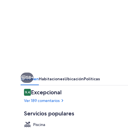
58+
Resumen
Habitaciones
Ubicación
Políticas
Comentarios
Excepcional
9,4
9,4 de 10
Ver 189 comentarios
Servicios populares
Piscina