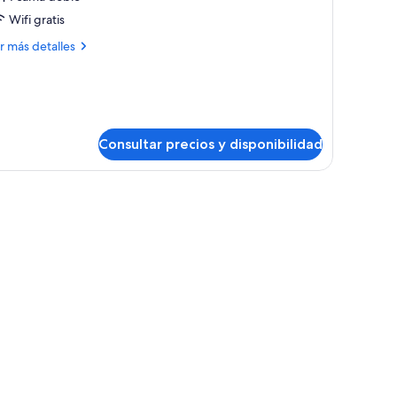
OUBLE
Wifi gratis
TANDARD
ás
r más detalles
talles
OUBLE
TANDARD
Consultar precios y disponibilidad