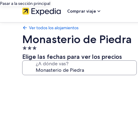
Pasar a la sección principal
Comprar viaje
Ver todos los alojamientos
Monasterio de Piedra
Alojamiento
de
Elige las fechas para ver los precios
3.0 estrellas
¿A dónde vas?
Galería
de
imágenes
de
Monasterio
de
Piedra