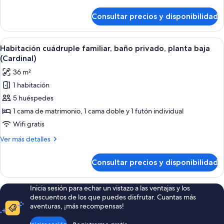
1
detalles
habitación,
de
Consultar precios y disponibilidad
Habitación
baño
cuádruple,
privado
1
Abrir
Un espacio habitable compacto con zo
(Blue
10
habitación,
Habitación cuádruple familiar, baño privado, planta baja
todas
baño
Jay)
(Cardinal)
privado
las
36 m²
(Blue
fotos
Jay)
1 habitación
de
5 huéspedes
Habitación
cuádruple
1 cama de matrimonio, 1 cama doble y 1 futón individual
familiar,
Wifi gratis
baño
Más
Ver más detalles
privado,
detalles
planta
de
Consultar precios y disponibilidad
Habitación
baja
cuádruple
(Cardinal)
familiar,
Inicia sesión para echar un vistazo a las ventajas y los
baño
descuentos de los que puedes disfrutar. Cuantas más
privado,
aventuras, ¡más recompensas!
planta
baja