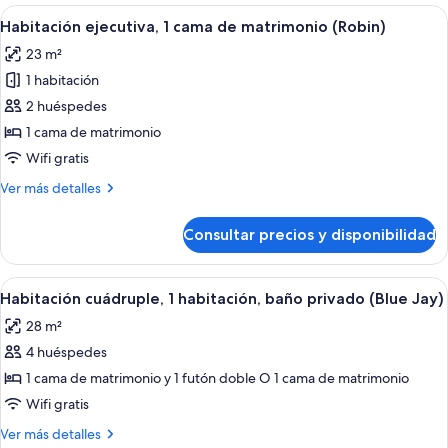
Bed
1
Abrir
Un dormitorio con una cama grande, d
9
(Robin)
Queen
Habitación ejecutiva, 1 cama de matrimonio (Robin)
todas
Bed
23 m²
(Robin)
las
1 habitación
fotos
de
2 huéspedes
Habitación
1 cama de matrimonio
ejecutiva,
Wifi gratis
1
Más
Ver más detalles
cama
detalles
de
de
Consultar precios y disponibilidad
Habitación
matrimonio
ejecutiva,
(Robin)
1
Abrir
Un dormitorio con cama, escritorio, sill
11
cama
Habitación cuádruple, 1 habitación, baño privado (Blue Jay)
todas
de
28 m²
matrimonio
las
(Robin)
4 huéspedes
fotos
de
1 cama de matrimonio y 1 futón doble O 1 cama de matrimonio
Habitación
Wifi gratis
cuádruple,
Más
Ver más detalles