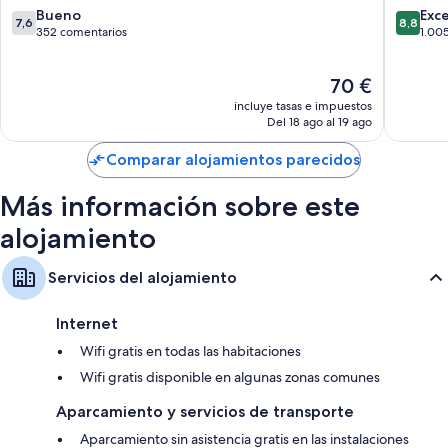
Armarios o roperos, zonas de estar independientes y servicio de
7.6
8.8
Bueno
Exc
7,6
8,8
limpieza diario
sobre
sobre
352 comentarios
1.00
10,
10,
Bueno,
Excelent
El
70 €
352 comentarios
1.005 c
precio
incluye tasas e impuestos
actual
Del 18 ago al 19 ago
es
de
Comparar alojamientos parecidos
70 €
Más información sobre este
alojamiento
Servicios del alojamiento
Internet
Wifi gratis en todas las habitaciones
Wifi gratis disponible en algunas zonas comunes
Aparcamiento y servicios de transporte
Aparcamiento sin asistencia gratis en las instalaciones