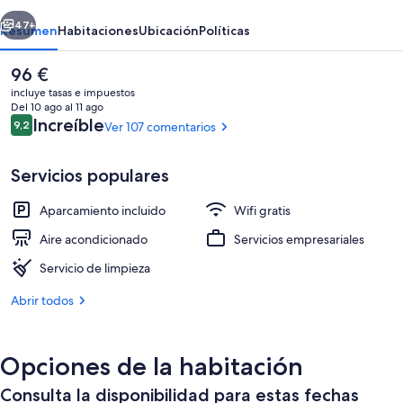
erior
Siguiente
47+
Resumen
Habitaciones
Ubicación
Políticas
El
96 €
precio
incluye tasas e impuestos
actual
Del 10 ago al 11 ago
es
Comentarios
Increíble
9,2
Ver 107 comentarios
9,2 de 10
de
96 €
Servicios populares
Aparcamiento incluido
Wifi gratis
Jardines del alojamiento
Aire acondicionado
Servicios empresariales
Servicio de limpieza
Abrir todos
Opciones de la habitación
Consulta la disponibilidad para estas fechas