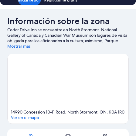
Iniciar sesión
Registrarme gratis
(Cardinal)
Información sobre la zona
Cedar Drive Inn se encuentra en North Stormont. National
Gallery of Canada y Canadian War Museum son lugares de visita
obligada para los aficionados a la cultura; asimismo, Parque
acuático Calypso es uno de los principales atractivos turísticos
Mostrar más
de la zona. También merece la pena acercarse a Rideau Canal y
University of Ottawa. Dedica algo de tiempo a descubrir cuáles
son las actividades de la zona, entre las que se incluye el esquí.
Ver guía de viaje de North Stormont
Ver más casas de huéspedes en North Stormont
14990 Concession 10-11 Road, North Stormont, ON, K0A 1R0
Ver en el mapa
Mapa