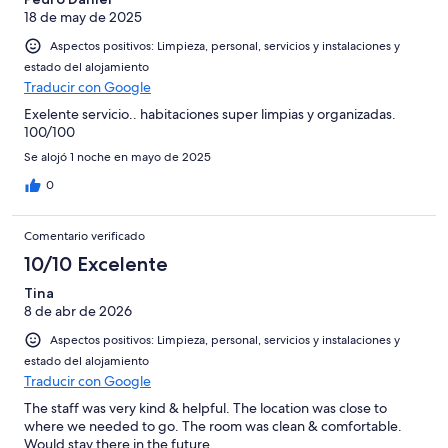
4
Normal
18 de may de 2025
de
-
2
Aspectos positivos: Limpieza, personal, servicios y instalaciones y
Mediocre
-
estado del alojamiento
Horrible
Traducir con Google
Exelente servicio.. habitaciones super limpias y organizadas.
100/100
Se alojó 1 noche en mayo de 2025
0
Comentario verificado
10/10 Excelente
Tina
8 de abr de 2026
Aspectos positivos: Limpieza, personal, servicios y instalaciones y
estado del alojamiento
Traducir con Google
The staff was very kind & helpful. The location was close to
where we needed to go. The room was clean & comfortable.
Would stay there in the future.