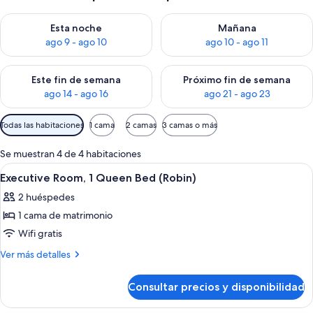
Consulta la disponibilidad para esta noche, ago 9 - ago 10
Consulta la disponibilidad par
Esta noche
Mañana
ago 9 - ago 10
ago 10 - ago 11
Consulta la disponibilidad para este fin de semana, ago 14 - a
Consulta la disponibilidad par
Este fin de semana
Próximo fin de semana
ago 14 - ago 16
ago 21 - ago 23
Filtros
Todas las habitaciones
1 cama
2 camas
3 camas o más
disponibles
para
Se muestran 4 de 4 habitaciones
las
Abrir
Un pasillo con suelo de madera, una c
7
Executive Room, 1 Queen Bed (Robin)
habitaciones
todas
2 huéspedes
las
1 cama de matrimonio
fotos
de
Wifi gratis
Executive
Más
Ver más detalles
Room,
detalles
de
1
Consultar precios y disponibilidad
Executive
Queen
Room,