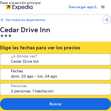
Pasar a la sección principal
Descargar app
Ver todos los alojamientos
Cedar Drive Inn
Alojamiento
de
3.0 estrellas
Elige las fechas para ver los precios
¿A dónde vas?
Fechas
Personas
Buscar