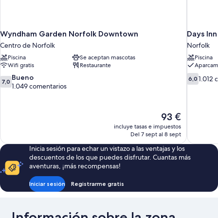
Wyndham Garden Norfolk Downtown
Days In
Centro de Norfolk
Norfolk
Piscina
Se aceptan mascotas
Piscina
Wifi gratis
Restaurante
Aparcami
7.0
6.0
Bueno
1.012 
6,0
7,0
sobre
sobre
1.049 comentarios
10,
10,
Bueno,
1.012 come
1.049 comentarios
El
93 €
precio
incluye tasas e impuestos
actual
Del 7 sept al 8 sept
es
Inicia sesión para echar un vistazo a las ventajas y los
de
descuentos de los que puedes disfrutar. Cuantas más
93 €
aventuras, ¡más recompensas!
Iniciar sesión
Registrarme gratis
Información sobre la zona