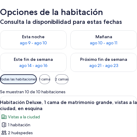
Opciones de la habitación
Consulta la disponibilidad para estas fechas
Consulta la disponibilidad para esta noche, ago 9 - ago 10
Consulta la disponibilidad par
Esta noche
Mañana
ago 9 - ago 10
ago 10 - ago 11
Consulta la disponibilidad para este fin de semana, ago 14 - a
Consulta la disponibilidad par
Este fin de semana
Próximo fin de semana
ago 14 - ago 16
ago 21 - ago 23
Filtros
Todas las habitaciones
1 cama
2 camas
disponibles
para
Se muestran 10 de 10 habitaciones
las
Abrir
Una habitación moderna con televisió
5
Habitación Deluxe, 1 cama de matrimonio grande, vistas a la
habitaciones
todas
ciudad, en esquina
las
Vistas a la ciudad
fotos
1 habitación
de
2 huéspedes
Habitación