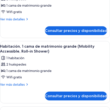
de
(Mobility/Hearing
in
1 cama de matrimonio grande
Habitación,
Access,
Shwr)
Roll-
1
Wifi gratis
in
cama
Más
Ver más detalles
Shwr)
de
detalles
de
matrimonio
Consultar precios y disponibilidad
Habitación,
grande
1
(Hearing
cama
Abrir
Una habitación de hotel moderna con 
4
Accessible)
de
Habitación, 1 cama de matrimonio grande (Mobility
todas
matrimonio
Accessible, Roll-in Shower)
grande
las
1 habitación
(Hearing
fotos
Accessible)
2 huéspedes
de
1 cama de matrimonio grande
Habitación,
1
Wifi gratis
cama
Más
Ver más detalles
de
detalles
de
matrimonio
Consultar precios y disponibilidad
Habitación,
grande
1
(Mobility
cama
Abrir
Una habitación de hotel moderna con 