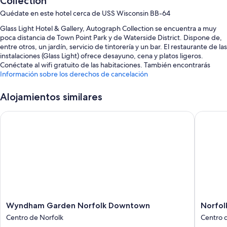
Collection
Quédate en este hotel cerca de USS Wisconsin BB-64
Glass Light Hotel & Gallery, Autograph Collection se encuentra a muy
poca distancia de Town Point Park y de Waterside District. Dispone de,
entre otros, un jardín, servicio de tintorería y un bar. El restaurante de las
instalaciones (Glass Light) ofrece desayuno, cena y platos ligeros.
Conéctate al wifi gratuito de las habitaciones. También encontrarás
comodidades como un gimnasio y un centro de negocios 24 h.
Información sobre los derechos de cancelación
Aquí tienes otros servicios:
Alojamientos similares
Desayuno a la carta (de pago), aparcamiento (de pago) y un punto
de recarga para coches
Wyndham Garden Norfolk Downtown
Norfolk 
Portero o botones, asistencia turística y para la compra de entradas
y un servicio de recepción las 24 horas
Servicios de conserjería, espacios sin humos y 4 salas de reuniones
Los huéspedes hablan muy bien de aspectos como la amabilidad del
personal y el estado general de primera clase
Características de la habitación
Wyndham
Norfolk
Wyndham Garden Norfolk Downtown
Norfol
Las 113 habitaciones ofrecen características entre las que se incluyen
Garden
Watersi
sábanas de alta calidad y aire acondicionado, por no hablar de
Centro de Norfolk
Centro 
Norfolk
Marriott
comodidades tales como wifi gratis y cajas fuertes. Los huéspedes