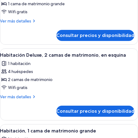
Deluxe,
1 cama de matrimonio grande
1
Wifi gratis
cama
Más
Ver más detalles
de
detalles
matrimonio
de
Consultar precios y disponibilidad
Habitación
grande,
Deluxe,
vistas
1
Abrir
Una habitación moderna con televisió
a
4
cama
Habitación Deluxe, 2 camas de matrimonio, en esquina
todas
de
la
1 habitación
matrimonio
las
ciudad,
grande,
4 huéspedes
fotos
en
vistas
de
2 camas de matrimonio
esquina
a
Habitación
la
Wifi gratis
ciudad,
Deluxe,
Más
Ver más detalles
en
2
detalles
esquina
camas
de
Consultar precios y disponibilidad
Habitación
de
Deluxe,
matrimonio,
2
Abrir
Una habitación de hotel moderna con 
en
4
camas
Habitación, 1 cama de matrimonio grande
todas
de
esquina