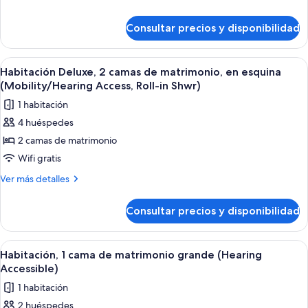
camas
detalles
Tub)
de
de
Consultar precios y disponibilidad
Habitación
matrimonio
Deluxe,
(Mobility
2
Abrir
Habitación de hotel moderna con dos cam
4
Accessible,
camas
Habitación Deluxe, 2 camas de matrimonio, en esquina
todas
de
Roll-
(Mobility/Hearing Access, Roll-in Shwr)
matrimonio
las
in
1 habitación
(Mobility
fotos
Shower)
Accessible,
4 huéspedes
de
Roll-
2 camas de matrimonio
Habitación
in
Shower)
Deluxe,
Wifi gratis
2
Más
Ver más detalles
camas
detalles
de
de
Consultar precios y disponibilidad
Habitación
matrimonio,
Deluxe,
en
2
Abrir
Una habitación de hotel moderna con 
4
esquina
camas
Habitación, 1 cama de matrimonio grande (Hearing
todas
de
(Mobility/Hearing
Accessible)
matrimonio,
las
Access,
1 habitación
en
fotos
Roll-
esquina
2 huéspedes