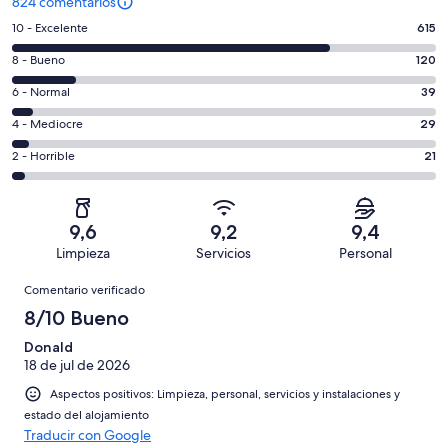
824 comentarios
615
10 - Excelente
615
comentarios
120
8 - Bueno
120
de
comentarios
un
39
6 - Normal
39
de
total
comentarios
un
29
4 - Mediocre
29
de
de
total
comentarios
824
un
21
2 - Horrible
21
de
de
con
total
comentarios
824
un
una
de
de
con
total
puntuación
824
un
una
de
9,6
9,2
9,4
de
con
total
puntuación
824
Limpieza
Servicios
Personal
10
una
de
de
con
Comentarios
-
puntuación
824
8
Comentario verificado
una
Excelente
de
con
-
puntuación
8/10 Bueno
6
una
Bueno
de
-
puntuación
Donald
4
Normal
18 de jul de 2026
de
-
2
Aspectos positivos: Limpieza, personal, servicios y instalaciones y
Mediocre
-
estado del alojamiento
Horrible
Traducir con Google