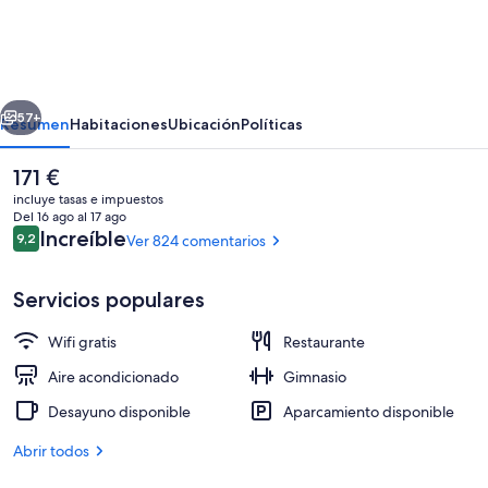
Light
Hotel
&
erior
Siguiente
Gallery,
57+
Resumen
Habitaciones
Ubicación
Políticas
Autograph
El
171 €
Collection
precio
incluye tasas e impuestos
actual
Del 16 ago al 17 ago
es
Comentarios
Increíble
9,2
Ver 824 comentarios
9,2 de 10
de
171 €
Servicios populares
Wifi gratis
Restaurante
Servicios del alojamiento
Aire acondicionado
Gimnasio
Desayuno disponible
Aparcamiento disponible
Abrir todos