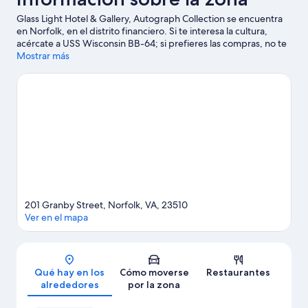
Glass Light Hotel & Gallery, Autograph Collection se encuentra
en Norfolk, en el distrito financiero. Si te interesa la cultura,
acércate a USS Wisconsin BB-64; si prefieres las compras, no te
pierdas Waterside District y Norfolk Premium Outlets. ¿Te
Mostrar más
apetece disfrutar de un evento especial? Puedes consultar el
calendario de Norfolk Scope. Intenta sacar tiempo para pasar
por Norfolk Botanical Garden, que también es una muy buena
opción. Te encantará explorar la zona y vivir aventuras en el agua
con tu actividad favorita: ¿vela, tal vez?
Ver guía de viaje de
Norfolk
201 Granby Street, Norfolk, VA, 23510
Ver en el mapa
Mapa
Qué hay en los
Cómo moverse
Restaurantes
alrededores
por la zona