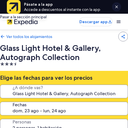
Pásate a la app
Accede a descuentos al instante con la app
Pasar a la sección principal
Descargar app
Ver todos los alojamientos
Glass Light Hotel & Gallery,
Autograph Collection
Alojamiento
de
3.5 estrellas
Elige las fechas para ver los precios
¿A dónde vas?
Fechas
Personas