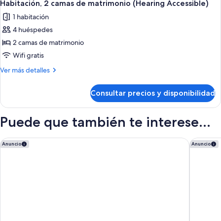
4
Accessible,
de
Habitación, 2 camas de matrimonio (Hearing Accessible)
todas
matrimonio
Roll-
1 habitación
grande
las
in
(Mobility
4 huéspedes
fotos
Shower)
Accessible,
de
2 camas de matrimonio
Roll-
Habitación,
in
Wifi gratis
Shower)
2
Más
Ver más detalles
camas
detalles
de
de
Consultar precios y disponibilidad
Habitación,
matrimonio
2
(Hearing
camas
Puede que también te interese...
Accessible)
de
matrimonio
(Hearing
Wyndham Garden Norfolk Downtown
Days Inn
Anuncio
Anuncio
Accessible)