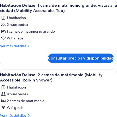
Abrir
Un baño moderno con dos lavamanos, 
1
de
Habitación Deluxe, 1 cama de matrimonio grande, vistas a la
todas
matrimonio
ciudad (Mobility Accessible, Tub)
las
1 habitación
fotos
2 huéspedes
de
1 cama de matrimonio grande
Habitación
Deluxe,
Wifi gratis
1
Más
Ver más detalles
cama
detalles
de
de
Consultar precios y disponibilidad
Habitación
matrimonio
Deluxe,
grande,
1
Abrir
Habitación de hotel moderna con dos cam
4
vistas
cama
Habitación Deluxe, 2 camas de matrimonio (Mobility
todas
de
a
Accessible, Roll-in Shower)
matrimonio
las
la
1 habitación
grande,
fotos
ciudad
vistas
4 huéspedes
de
a
(Mobility
2 camas de matrimonio
Habitación
la
Accessible,
ciudad
Deluxe,
Wifi gratis
Tub)
(Mobility
2
Más
Ver más detalles
Accessible,