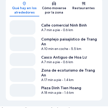
Qué hay en los
Cómo moverse
Restaurantes
alrededores
por la zona
Calle comercial Ninh Binh
A 7 min a pie
- 0.6 km
Complejo paisajístico de Trang
An
A 10 min en coche
- 5.5 km
Casco Antiguo de Hoa Lư
A 7 min a pie
- 0.6 km
Zona de ecoturismo de Trang
An
A 17 min a pie
- 1.4 km
Plaza Dinh Tien Hoang
A 18 min a pie
- 1.6 km