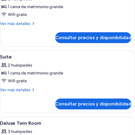
las
1 cama de matrimonio grande
fotos
de
Wifi gratis
Executive
Más
Ver más detalles
King
detalles
de
Room
Consultar precios y disponibilidad
Executive
King
Room
Abrir
Minibar, caja fuerte, escritorio y espac
18
Suite
todas
2 huéspedes
las
1 cama de matrimonio grande
fotos
de
Wifi gratis
Suite
Más
Ver más detalles
detalles
de
Consultar precios y disponibilidad
Suite
Abrir
Minibar, caja fuerte, escritorio y espac
16
Deluxe Twin Room
todas
3 huéspedes
las