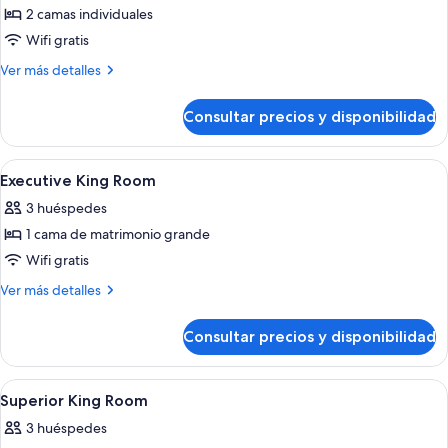
2 camas individuales
fotos
de
Wifi gratis
Deluxe
Más
Ver más detalles
Twin
detalles
de
Room
Consultar precios y disponibilidad
Deluxe
Twin
Room
Abrir
Minibar, caja fuerte, escritorio y espac
13
Executive King Room
todas
3 huéspedes
las
1 cama de matrimonio grande
fotos
de
Wifi gratis
Executive
Más
Ver más detalles
King
detalles
de
Room
Consultar precios y disponibilidad
Executive
King
Room
Abrir
Minibar, caja fuerte, escritorio y espac
5
Superior King Room
todas
3 huéspedes
las