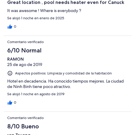
-
Great location , pool needs heater even for Canuck
Horrible
It was awesome ! Where is everybody ?
Se alojó 1 noche en enero de 2025
0
Comentario verificado
6/10 Normal
RAMON
25 de ago de 2019
Aspectos positivos: Limpieza y comodidad de la habitación
Hotel en decadencia. Ha conocido tiempos mejores. La ciudad
de Ninh Binh tiene poco atractivo.
Se alojó 1 noche en agosto de 2019
0
Comentario verificado
8/10 Bueno
van Truong