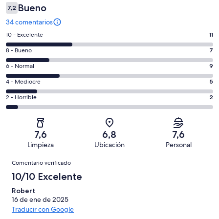
Bueno
7,2
34 comentarios
11
10 - Excelente
11
comentarios
7
8 - Bueno
7
de
comentarios
un
9
6 - Normal
9
de
total
comentarios
un
5
4 - Mediocre
5
de
de
total
comentarios
34
un
2
2 - Horrible
2
de
de
con
total
comentarios
34
un
una
de
de
con
total
puntuación
34
un
una
de
7,6
6,8
7,6
de
con
total
puntuación
34
Limpieza
Ubicación
Personal
10
una
de
de
con
Comentarios
-
puntuación
34
8
Comentario verificado
una
Excelente
de
con
-
puntuación
10/10 Excelente
6
una
Bueno
de
-
puntuación
Robert
4
Normal
16 de ene de 2025
de
-
Traducir con Google
2
Mediocre