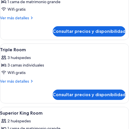
1 cama de matrimonio grande
fotos
de
Wifi gratis
Superior
Más
Ver más detalles
King
detalles
de
Room
Consultar precios y disponibilidad
Superior
King
Room
Abrir
Minibar, caja fuerte, escritorio y espac
7
Triple Room
todas
3 huéspedes
las
3 camas individuales
fotos
de
Wifi gratis
Triple
Más
Ver más detalles
Room
detalles
de
Consultar precios y disponibilidad
Triple
Room
Abrir
Minibar, caja fuerte, escritorio y espac
6
Superior King Room
todas
2 huéspedes
las
1 cama de matrimonio grande