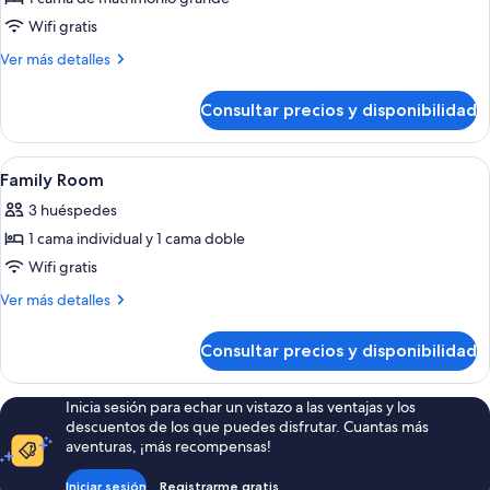
fotos
de
Wifi gratis
Superior
Más
Ver más detalles
King
detalles
de
Room
Consultar precios y disponibilidad
Superior
King
Room
Abrir
Minibar, caja fuerte, escritorio y espac
6
Family Room
todas
3 huéspedes
las
1 cama individual y 1 cama doble
fotos
de
Wifi gratis
Family
Más
Ver más detalles
Room
detalles
de
Consultar precios y disponibilidad
Family
Room
Inicia sesión para echar un vistazo a las ventajas y los
descuentos de los que puedes disfrutar. Cuantas más
aventuras, ¡más recompensas!
Iniciar sesión
Registrarme gratis