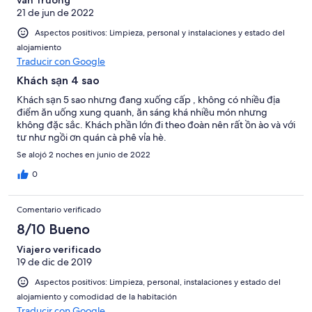
21 de jun de 2022
Aspectos positivos: Limpieza, personal y instalaciones y estado del
alojamiento
Traducir con Google
Khách sạn 4 sao
Khách sạn 5 sao nhưng đang xuống cấp , không có nhiều địa
điểm ăn uống xung quanh, ăn sáng khá nhiều món nhưng
không đặc sắc. Khách phần lớn đi theo đoàn nên rất ồn ào và với
tư như ngồi ơn quán cà phê vỉa hè.
Se alojó 2 noches en junio de 2022
0
Comentario verificado
8/10 Bueno
Viajero verificado
19 de dic de 2019
Aspectos positivos: Limpieza, personal, instalaciones y estado del
alojamiento y comodidad de la habitación
Traducir con Google