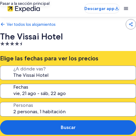
Pasar a la sección principal
Descargar app
Ver todos los alojamientos
The Vissai Hotel
Alojamiento
de
4.5 estrellas
Elige las fechas para ver los precios
¿A dónde vas?
Fechas
Personas
Buscar