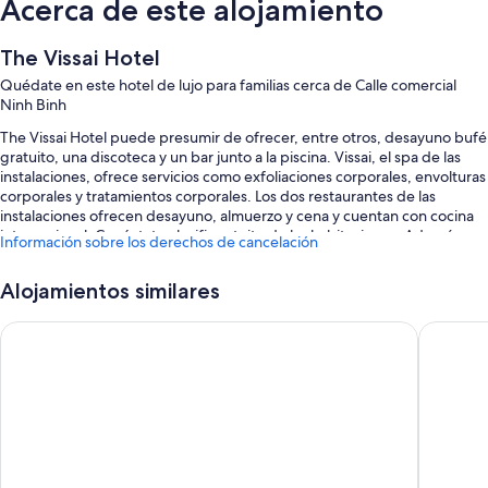
Acerca de este alojamiento
The Vissai Hotel
Quédate en este hotel de lujo para familias cerca de Calle comercial
Ninh Binh
The Vissai Hotel puede presumir de ofrecer, entre otros, desayuno bufé
gratuito, una discoteca y un bar junto a la piscina. Vissai, el spa de las
instalaciones, ofrece servicios como exfoliaciones corporales, envolturas
corporales y tratamientos corporales. Los dos restaurantes de las
instalaciones ofrecen desayuno, almuerzo y cena y cuentan con cocina
internacional. Conéctate al wifi gratuito de las habitaciones. Además,
Información sobre los derechos de cancelación
tendrás comodidades como una terraza en la azotea y una cafetería.
También podrás disfrutar de otros servicios, como:
Alojamientos similares
Una piscina al aire libre y una piscina infantil, con tumbonas y
Hoang Son Peace Hotel
Ninh Bin
sombrillas
Aparcamiento gratis
Servicio de limusina o coche con chófer, bicicletas de alquiler y
asistencia turística y para la compra de entradas
Servicios de conserjería, una caja fuerte en recepción y un servicio
de recepción las 24 horas