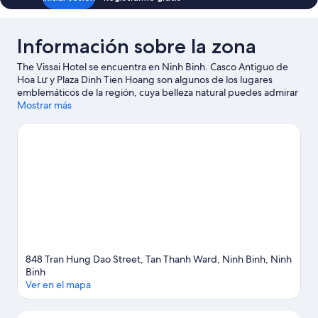
Información sobre la zona
The Vissai Hotel se encuentra en Ninh Binh. Casco Antiguo de
Hoa Lư y Plaza Dinh Tien Hoang son algunos de los lugares
emblemáticos de la región, cuya belleza natural puedes admirar
en Complejo paisajístico de Trang An y Reserva natural de Van
Mostrar más
Long.
Ver guía de viaje de Ninh Binh
848 Tran Hung Dao Street, Tan Thanh Ward, Ninh Binh, Ninh
Binh
Ver en el mapa
Mapa