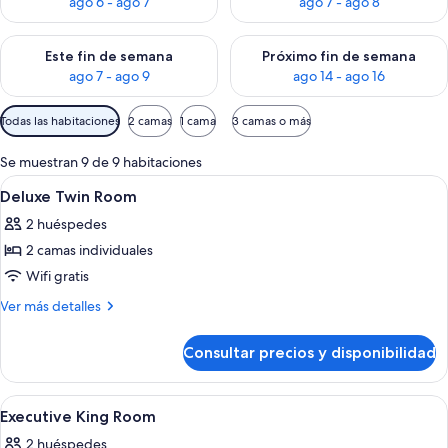
ago 6 - ago 7
ago 7 - ago 8
Consulta la disponibilidad para este fin de semana, ago 7 - ag
Consulta la disponibilidad par
Este fin de semana
Próximo fin de semana
ago 7 - ago 9
ago 14 - ago 16
Filtros
Todas las habitaciones
2 camas
1 cama
3 camas o más
disponibles
para
Se muestran 9 de 9 habitaciones
las
Abrir
Minibar, caja fuerte, escritorio y espac
17
Deluxe Twin Room
habitaciones
todas
2 huéspedes
las
2 camas individuales
fotos
de
Wifi gratis
Deluxe
Más
Ver más detalles
Twin
detalles
de
Room
Consultar precios y disponibilidad
Deluxe
Twin
Room
Abrir
Minibar, caja fuerte, escritorio y espac
15
Executive King Room
todas
2 huéspedes