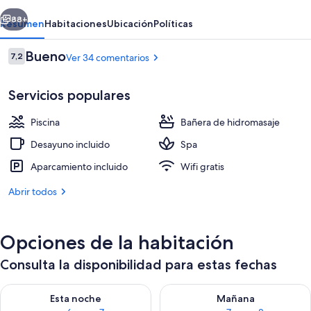
erior
Siguiente
88+
Resumen
Habitaciones
Ubicación
Políticas
Comentarios
Bueno
7,2
Ver 34 comentarios
7,2 de 10
Servicios populares
Piscina
Bañera de hidromasaje
Desayuno incluido
Spa
Aparcamiento incluido
Wifi gratis
Una piscina al aire libre, sombrillas, t
Abrir todos
Opciones de la habitación
Consulta la disponibilidad para estas fechas
Consulta la disponibilidad para esta noche, ago 6 - ago 7
Consulta la disponibilidad pa
Esta noche
Mañana