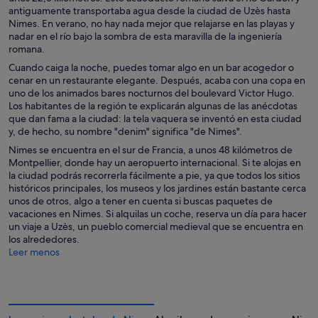
antiguamente transportaba agua desde la ciudad de Uzès hasta
Nimes. En verano, no hay nada mejor que relajarse en las playas y
nadar en el río bajo la sombra de esta maravilla de la ingeniería
romana.
Cuando caiga la noche, puedes tomar algo en un bar acogedor o
cenar en un restaurante elegante. Después, acaba con una copa en
uno de los animados bares nocturnos del boulevard Victor Hugo.
Los habitantes de la región te explicarán algunas de las anécdotas
que dan fama a la ciudad: la tela vaquera se inventó en esta ciudad
y, de hecho, su nombre "denim" significa "de Nimes".
Nimes se encuentra en el sur de Francia, a unos 48 kilómetros de
Montpellier, donde hay un aeropuerto internacional. Si te alojas en
la ciudad podrás recorrerla fácilmente a pie, ya que todos los sitios
históricos principales, los museos y los jardines están bastante cerca
unos de otros, algo a tener en cuenta si buscas paquetes de
vacaciones en Nimes. Si alquilas un coche, reserva un día para hacer
un viaje a Uzès, un pueblo comercial medieval que se encuentra en
los alrededores.
Leer menos