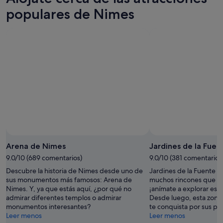
8
mañana
Nimes
populares de Nimes
ago
por
para
-
la
el
9
noche,
próximo
ago
9
fin
ago
de
-
semana,
10
14
ago
ago
-
16
ago
Foto de Botak Jon
Foto
gratuita
Arena de Nimes
Jardines de la Fuen
de
9.0/10 (689 comentarios)
9.0/10 (381 comentarios
Botak
Descubre la historia de Nimes desde uno de
Jardines de la Fuente es
Jon
sus monumentos más famosos: Arena de
muchos rincones que te
Nimes. Y, ya que estás aquí, ¿por qué no
¡anímate a explorar este
admirar diferentes templos o admirar
Desde luego, esta zona
monumentos interesantes?
te conquista por sus pai
Leer menos
Leer menos