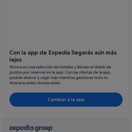
La Calmette
Independent hoteles en Nimes
Parignargues
Hoteles LGTBQIA en Nimes
Gard hoteles
Manduel
Hoteles con restaurante en Nimes
Best Western hoteles en Nimes
Apartoteles en Nimes
Con la app de Expedia llegarás aún más
lejos
Hoteles de 5 estrellas en Nimes
Ahorra en una selección de hoteles y llévate el doble de
Moteles en Nimes
puntos por reservar en la app. Con las ofertas de la app,
B&B Hotels en Nimes
podrás ahorrar y viajar más mientras gestionas todo tu
itinerario estés donde estés.
Relais & Chateaux hoteles en Nimes
Appart'city hoteles en Nimes
Cambiar a la app
Hilton Hotels en Nimes
Accor Hotels en Nimes
Kennedy hoteles
Hoteles en la playa en Nimes