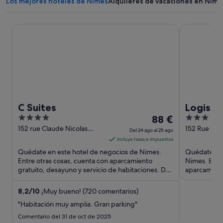
Los mejores hoteles de Nimes
Alquileres de vacaciones en Nime
C Suites
Logis Hôtel
C Suites
Logis H
4
El
3
88 €
out
precio
out
152 rue Claude Nicolas
152 Rue Cla
Del 24 ago al 25 ago
Ledoux Nîmes Gard
Ledoux Nîm
of
es
of
incluye tasas e impuestos
5
de
5
Quédate en este hotel de negocios de Nimes.
Quédate en 
88 €
Entre otras cosas, cuenta con aparcamiento
Nimes. Entre
gratuito, desayuno y servicio de habitaciones. Dos
por
aparcamiento
atracciones turísticas ...
Dos atraccio
noche
del
8,2
/
10
¡Muy bueno! (720 comentarios)
24
"Habitación muy amplia. Gran parking"
ago
Comentario del 31 de oct de 2025
al