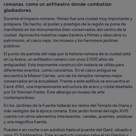
romanas, como un anfiteatro donde combatían
gladiadores.
Durante el Imperio romano, Nimes fue una ciudad muy importante y
próspera. De hecho, el poder y prestigio de la región se pone de
manifiesto en los monumentos bien conservados del centro de la
ciudad. Aprovecha nuestros viajes baratos a Nimes y descubre su
patrimonio, el casco viejo, los museos y los hermosos jardines
públicos.
El punto de partida del viaje por la historia romana de la ciudad está
en La Arena, un anfiteatro romano con unos 2.000 años de
antigüedad. Esta imponente construcción todavía se utiliza para
diferentes eventos, como conciertos. En el casco antiguo se
encuentra la Maison Carrée, uno de los templos romanos mejor
conservados en la actualidad. Frente a este edificio se encuentra el
Carré d'Art, una impresionante estructura de acero y cristal diseñada
por Sir Norman Foster. Este alberga un museo de arte
contemporáneo.
En los Jardines de la Fuente hallarás los restos del Templo de Diana y
más vestigios de la época romana. Este jardín formal del siglo XVIII
cuenta con otros elementos interesantes: canales, puentes, estatuas
y una magnífica fuente.
Puedes ir en coche o en autobús hasta el puente del Gard, situado a
unos 22,5 kilómetros. Este acueducto romano salva el río Gardon y