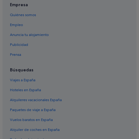
Empresa
Route de Beaucaire hoteles
Quiénes somos
Metrópoli de Nîmes hoteles
Empleo
Apartamentos en Nimes
Centro de la ciudad de Nimes hoteles
Anuncia tu alojamiento
Nimes hoteles
Publicidad
Albergues en Nimes
Prensa
Hoteles baratos en Nimes
Búsquedas
Faubourg hoteles
Viajes a España
Hoteles para ir de compras en Nimes
Hoteles en España
Alquileres vacacionales España
Paquetes de viaje a España
Vuelos baratos en España
Alquiler de coches en España