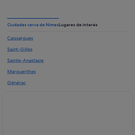
Grézan hoteles
Hoteles de lujo en Nimes
Hoteles boutique en Nimes
Ciudades cerca de Nimes
Lugares de interés
Campings de caravanas en Gard
Caissargues
Hoteles de negocios en Nimes
Saint-Gilles
Hoteles cerca de Maison Carree
Hoteles con bodega en Nimes
Sainte-Anastasie
B&B en Nimes
Marguerittes
Casas de campo en Nimes
Générac
Poulx hoteles
Clarensac
Caveirac hoteles
Caveirac
Hoteles de 3 estrellas en Nimes
Hoteles románticos en Nimes
Bouillargues
Villas en Nimes
Aubord
Hoteles con spa en Nimes