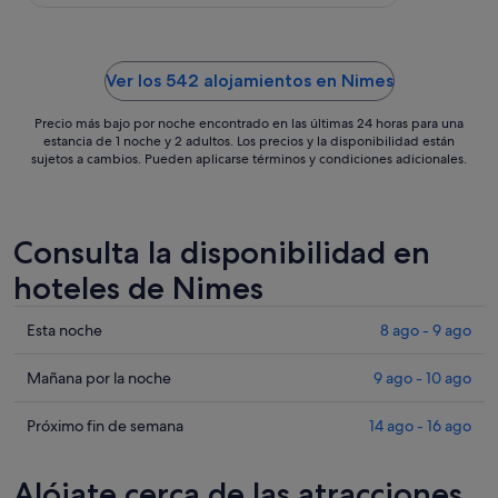
25
ago
Ver los 542 alojamientos en Nimes
Precio más bajo por noche encontrado en las últimas 24 horas para una
estancia de 1 noche y 2 adultos. Los precios y la disponibilidad están
sujetos a cambios. Pueden aplicarse términos y condiciones adicionales.
Consulta la disponibilidad en
hoteles de Nimes
Comprueba
Esta noche
8 ago - 9 ago
los
precios
Comprueba
Mañana por la noche
9 ago - 10 ago
en
los
Nimes
precios
Comprueba
Próximo fin de semana
14 ago - 16 ago
para
en
los
esta
Nimes
precios
Alójate cerca de las atracciones
noche,
para
en