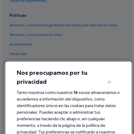
Todos los alojamientos
Políticas
Términos y condiciones generales (excepto para reservas de Vrbo)
Términos y condiciones de Vrbo
Accesibilidad
Privacidad
Cookies
Nos preocupamos por tu
Condiciones de uso
privacidad
Información legal/contacto
Pautas sobre el contenido y cómo denunciar contenido
Tanto nosotros como nuestros
16
socios almacenamos o
accedemos a información del dispositivo, como
identificadores únicos en las cookies para tratar datos
Ayuda
personales. Puedes aceptar o administrar tus
Ayuda
preferencias haciendo clic abajo o, en cualquier
momento, a través de la página de la política de
Cancelar un vuelo
privacidad. Tus preferencias se notificarán a nuestros