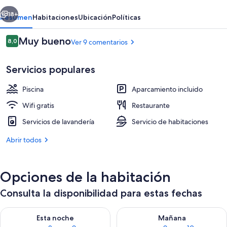
Toba
erior
Siguiente
&
18+
Resumen
Habitaciones
Ubicación
Políticas
Resorts
Comentarios
Muy bueno
8,0
Ver 9 comentarios
8,0 de 10
Servicios populares
Piscina
Aparcamiento incluido
Wifi gratis
Restaurante
Servicios de lavandería
Servicio de habitaciones
Una piscina al aire libre
Abrir todos
Opciones de la habitación
Consulta la disponibilidad para estas fechas
Consulta la disponibilidad para esta noche, ago 8 - ago 9
Consulta la disponibilidad pa
Esta noche
Mañana