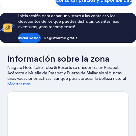
Consultar precios y disponibilidad
Habitación
Deluxe
Inicia sesión para echar un vistazo a las ventajas y los
descuentos de los que puedes disfrutar. Cuantas más
aventuras, ¡más recompensas!
Iniciar sesión
Registrarme gratis
Información sobre la zona
Niagara Hotel Lake Toba & Resorts se encuentra en Parapat.
Acércate a Muelle de Parapat y Puerto de Siallagain si buscas
unas vacaciones activas, aunque para apreciar la belleza natural
de la región lo mejor es visitar Lago Toba o Parapat Point.
Mostrar más
Ver
guía de viaje de Parapat