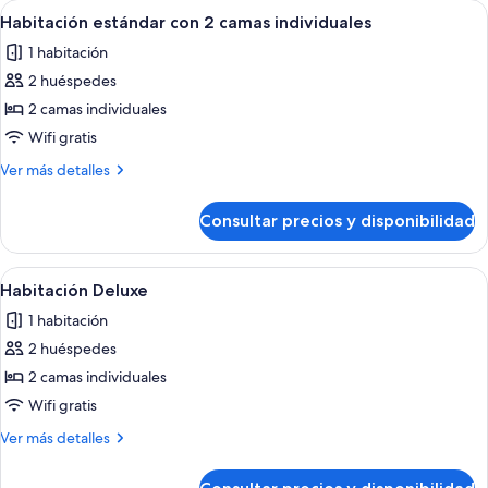
Abrir
Habitación de hotel con dos camas, un e
3
2
Habitación estándar con 2 camas individuales
todas
camas
1 habitación
individuales
las
2 huéspedes
fotos
de
2 camas individuales
Habitación
Wifi gratis
estándar
Más
Ver más detalles
con
detalles
2
de
Consultar precios y disponibilidad
Habitación
camas
estándar
individuales
con
Abrir
Habitación de hotel con dos camas, un e
4
2
Habitación Deluxe
todas
camas
1 habitación
individuales
las
2 huéspedes
fotos
de
2 camas individuales
Habitación
Wifi gratis
Deluxe
Más
Ver más detalles
detalles
de