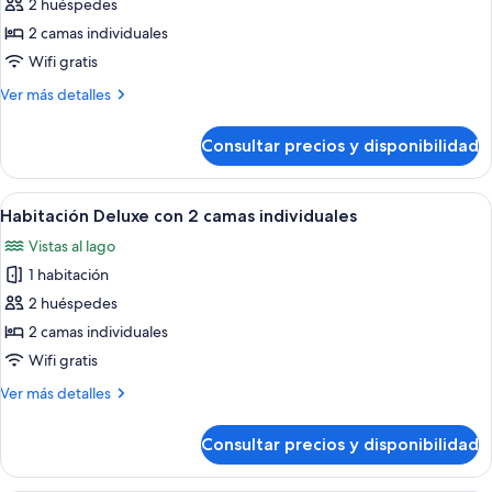
2 huéspedes
fotos
de
2 camas individuales
Habitación
Wifi gratis
superior
Más
Ver más detalles
con
detalles
2
de
Consultar precios y disponibilidad
Habitación
camas
superior
individuales
con
Abrir
Habitación de hotel con dos camas, un e
4
2
Habitación Deluxe con 2 camas individuales
todas
camas
Vistas al lago
individuales
las
1 habitación
fotos
de
2 huéspedes
Habitación
2 camas individuales
Deluxe
Wifi gratis
con
Más
Ver más detalles
2
detalles
camas
de
Consultar precios y disponibilidad
Habitación
individuales
Deluxe
con