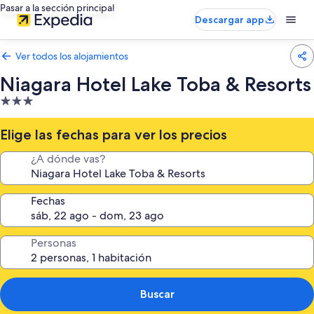
Pasar a la sección principal
Descargar app
Ver todos los alojamientos
Niagara Hotel Lake Toba & Resorts
Alojamiento
de
3.0 estrellas
Elige las fechas para ver los precios
¿A dónde vas?
Fechas
Personas
Buscar