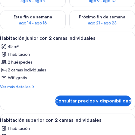
ago 8 - ago 9
ago 9 - ago 10
Consulta la disponibilidad para este fin de semana, ago 14 - a
Consulta la disponibilidad par
Este fin de semana
Próximo fin de semana
ago 14 - ago 16
ago 21 - ago 23
Abrir
Una habitación de hotel con dos camas, 
4
Habitación junior con 2 camas individuales
todas
45 m²
las
1 habitación
fotos
de
2 huéspedes
Habitación
2 camas individuales
junior
Wifi gratis
con
Más
Ver más detalles
2
detalles
camas
de
Consultar precios y disponibilidad
Habitación
individuales
junior
con
Abrir
Habitación de hotel con dos camas, un e
3
2
Habitación superior con 2 camas individuales
todas
camas
1 habitación
individuales
las