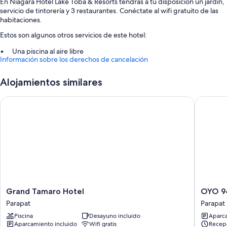
En Niagara Hotel Lake Toba & Resorts tendrás a tu disposición un jardín,
servicio de tintorería y 3 restaurantes. Conéctate al wifi gratuito de las
habitaciones.
Estos son algunos otros servicios de este hotel:
Una piscina al aire libre
Información sobre los derechos de cancelación
Aparcamiento gratis
Un servicio de recepción las 24 horas, consigna de equipaje y un
Alojamientos similares
ascensor
Portero o botones, servicios de conserjería y un salón de baile
Grand Tamaro Hotel
OYO 947
Características de la habitación
Las 179 habitaciones ofrecen características que incluyen un servicio de
habitaciones las 24 horas, además de algunas comodidades adicionales,
tales como wifi gratis y botellas de agua gratuitas.
Además, otros de los servicios que encontrarás en todas las
habitaciones incluyen los siguientes:
Grand
OYO
Grand Tamaro Hotel
OYO 9
Baños con duchas y champú
Tamaro
94772
Parapat
Parapat
Hervidores eléctricos, servicio de limpieza limitado y escritorios
Hotel
Gapura
Piscina
Desayuno incluido
Aparca
Parapat
Hotel
Aparcamiento incluido
Wifi gratis
Recepc
Parapat