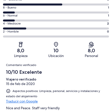
comentarios
1
8 - Bueno
1
de
comentarios
un
1
6 - Normal
1
de
total
comentarios
un
2
4 - Mediocre
2
de
de
total
comentarios
9
un
0
2 - Horrible
0
de
de
con
total
comentarios
9
un
una
de
de
con
total
puntuación
9
un
una
de
8,0
10
8,0
de
con
total
puntuación
9
Limpieza
Ubicación
Personal
10
una
de
de
con
Comentarios
-
puntuación
9
8
Comentario verificado
una
Excelente
de
con
-
puntuación
10/10 Excelente
6
una
Bueno
de
-
puntuación
Viajero verificado
4
Normal
15 de feb de 2020
de
-
2
Aspectos positivos: Limpieza, personal, servicios y instalaciones y
Mediocre
-
estado del alojamiento
Horrible
Traducir con Google
Nice and Peace. Staff very friendly