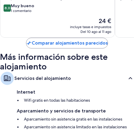
8.0
Muy bueno
8,0
sobre
1 comentario
10,
El
24 €
Muy
precio
bueno,
incluye tasas e impuestos
actual
Del 10 ago al 11 ago
1 comentario
es
de
Comparar alojamientos parecidos
24 €
Más información sobre este
alojamiento
Servicios del alojamiento
Internet
Wifi gratis en todas las habitaciones
Aparcamiento y servicios de transporte
Aparcamiento sin asistencia gratis en las instalaciones
Aparcamiento sin asistencia limitado en las instalaciones